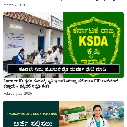
March 7, 2026
Farmer ID-ರೈತರ ಗಮನಕ್ಕೆ: ಕೃಷಿ ಇಲಾಖೆ ಸೌಲಭ್ಯ ಪಡೆಯಲು FID ಅಪ್‌ಡೇಟ್
ಕಡ್ಡಾಯ – ತಪ್ಪಿದರೆ ಸಬ್ಸಿಡಿ ಕಟ್!
February 22, 2026