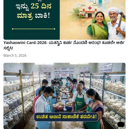
Yashaswini Card-2026: ಯಶಸ್ವಿನಿ ಕಾರ್ಡ ನೊಂದಣಿ ಆರಂಭ! ಕೂಡಲೇ ಅರ್ಜಿ
ಸಲ್ಲಿಸಿ!
March 5, 2026