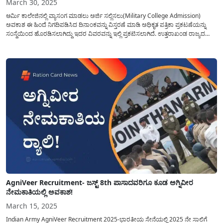
March 30, 2025
ಆರ್ಮಿ ಕಾಲೇಜಿನಲ್ಲಿ ವ್ಯಾಸಂಗ ಮಾಡಲು ಅರ್ಜಿ ಸಲ್ಲಿಸಲು(Military College Admission)
ಅವಕಾಶ ಈ ಹಿಂದೆ ನಿಗದಿಪಡಿಸಿದ ದಿನಾಂಕವನ್ನು ವಿಸ್ತರಣೆ ಮಾಡಿ ಅಧಿಕೃತ ಪತ್ರಿಕಾ ಪ್ರಕಟಣೆಯನ್ನು
ಸಂಸ್ಥೆಯಿಂದ ಹೊರಡಿಸಲಾಗಿದ್ದು ಇದರ ವಿವರವನ್ನು ಇಲ್ಲಿ ಪ್ರಕಟಿಸಲಾಗಿದೆ. ಉತ್ತರಾಖಂಡ ರಾಜ್ಯದ
ಡೆಹರಾಡೂನಲ್ಲಿರುವ(army college dehradun) ರಾಷ್ಟ್ರೀಯ ಇಂಡಿಯನ್ ಮಿಲಿಟರಿ
ಕಾಲೇಜಿನಲ್ಲಿ(Army school Admission), ಜನವರಿ 2026 ನೇ ಅಧಿವೇಶನಕ್ಕಾಗಿ 8ನೇ...
AgniVeer Recruitment- ಜಸ್ಟ್ 8th ಪಾಸಾದವರಿಗೂ ಕೂಡ ಅಗ್ನಿವೀರ
ನೇಮಕಾತಿಯಲ್ಲಿ ಅವಕಾಶ!
March 15, 2025
Indian Army AgniVeer Recruitment 2025-ಭಾರತೀಯ ಸೇನೆಯಲ್ಲಿ 2025 ನೇ ಸಾಲಿಗೆ