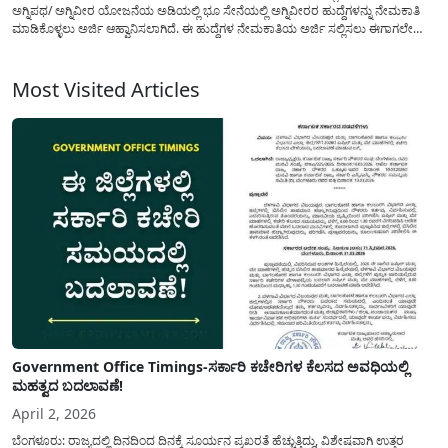
ಅಗ್ನಿಪಥ/ ಅಗ್ನಿವೀರ ಯೋಜನೆಯ ಅಡಿಯಲ್ಲಿ ಭೂ ಸೇನೆಯಲ್ಲಿ ಅಗ್ನಿವೀರರ ಹುದ್ದೆಗಳನ್ನು ನೇಮಕಾತಿ
ಮಾಡಿಕೊಳ್ಳಲು ಅರ್ಜಿ ಆಹ್ವಾನಿಸಲಾಗಿದೆ. ಈ ಹುದ್ದೆಗಳ ನೇಮಕಾತಿಯ ಅರ್ಜಿ ಸಲ್ಲಿಸಲು ಈಗಾಗಲೇ
ಮಾರ್ಚ್ 12ನೇ ತಾರೀಕಿನಿಂದಲೇ ಆರಂಭವಾಗಿದ್ದು, ಭಾರತೀಯ ಮಿಲಿಟರಿ ಸೇವೆಗಳಲ್ಲಿ(Indian
Army Jobs) ಸೇವೆ ಸಲ್ಲಿಸ ಬಯಸುವ ಪ್ರತಿಯೊಬ್ಬ...
Most Visited Articles
Government Office Timings-ಸರ್ಕಾರಿ ಕಚೇರಿಗಳ ಕೆಲಸದ ಅವಧಿಯಲ್ಲಿ
ಮಹತ್ವದ ಬದಲಾವಣೆ!
April 2, 2026
ಬೆಂಗಳೂರು: ರಾಜ್ಯದಲ್ಲಿ ದಿನದಿಂದ ದಿನಕ್ಕೆ ಸೂರ್ಯನ ಪ್ರಖರತೆ ಹೆಚ್ಚುತ್ತಿದ್ದು, ವಿಶೇಷವಾಗಿ ಉತ್ತರ