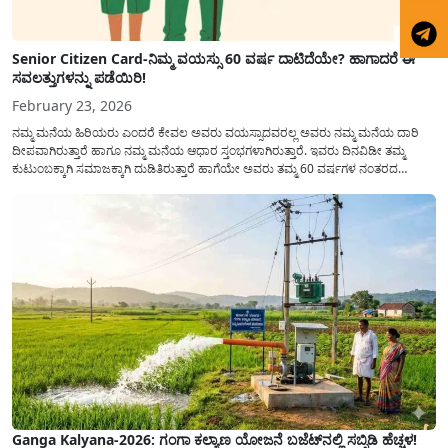
Senior Citizen Card-ನಿಮ್ಮ ವಯಸ್ಸು 60 ವರ್ಷ ದಾಟಿದೆಯೇ? ಹಾಗಾದರೆ ಈ
ಸವಲತ್ತುಗಳನ್ನು ಪಡೆಯಿರಿ!
February 23, 2026
ನಮ್ಮ ಮನೆಯ ಹಿರಿಯರು ಎಂದರೆ ಕೇವಲ ಅವರು ವಯಸ್ಸಾದವರಲ್ಲ ಅವರು ನಮ್ಮ ಮನೆಯ ದಾರಿ
ದೀಪವಾಗಿರುತ್ತಾರೆ ಹಾಗೂ ನಮ್ಮ ಮನೆಯ ಆಧಾರ ಸ್ತಂಭಗಳಾಗಿರುತ್ತಾರೆ. ಇವರು ದಿನವಿಡೀ ತಮ್ಮ
ಕುಟುಂಬಕ್ಕಾಗಿ ಸಮಾಜಕ್ಕಾಗಿ ದುಡಿತಿರುತ್ತಾರೆ ಹಾಗೆಯೇ ಅವರು ತಮ್ಮ 60 ವರ್ಷಗಳ ನಂತರದ
ಜೀವನವನ್ನು ನೆಮ್ಮದಿಯಿಂದ ಕಳೆಯಬೇಕೆಂಬುದು ಪ್ರತಿಯೊಬ್ಬರ ಕನಸಾಗಿರುತ್ತದೆ ಆದ್ದರಿಂದ ಸರ್ಕಾರವು
ಹಿರಿಯ ನಾಗರಿಕರ ಗುರುತಿನ ಚೀಟಿ...
Ganga Kalyana-2026: ಗಂಗಾ ಕಲ್ಯಾಣ ಯೋಜನೆ ಬಜೆಟ್‌ನಲ್ಲಿ ಸಬ್ಸಿಡಿ ಹೆಚ್ಚಳ!