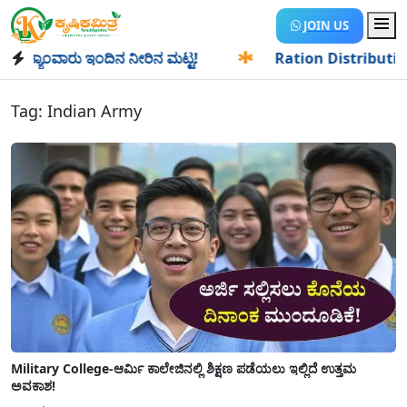
JOIN US
್ಯಾಂವಾರು ಇಂದಿನ ನೀರಿನ ಮಟ್ಟ!
✱
Ration Distribution-ಪಡಿತರದ
Tag:
Indian Army
Military College-ಆರ್ಮಿ ಕಾಲೇಜಿನಲ್ಲಿ ಶಿಕ್ಷಣ ಪಡೆಯಲು ಇಲ್ಲಿದೆ ಉತ್ತಮ
ಅವಕಾಶ!