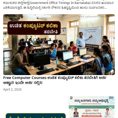
ಕರ್ನಾಟಕದ ಜಿಲ್ಲೆಗಳಲ್ಲಿ(Government Office Timings In Karnataka) ಬಿಸಿಲಿನ ತಾಪಮಾನ
ಏರಿಕೆಯಾಗುತ್ತಿದೆ. ಈ ಹಿನ್ನೆಲೆಯಲ್ಲಿ ಸರ್ಕಾರಿ ನೌಕರರ ಹಿತದೃಷ್ಟಿಯಿಂದ ಹಾಗೂ ಸಾರ್ವಜನಿಕರ
ಅನುಕೂಲಕ್ಕಾಗಿ ಕರ್ನಾಟಕ ಸರ್ಕಾರವು ಮಹತ್ವದ ನಿರ್ಧಾರವೊಂದನ್ನು ಕೈಗೊಂಡಿದೆ. ಕಿತ್ತೂರು ಕರ್ನಾಟಕ
ಮತ್ತು ಕಲ್ಯಾಣ ಕರ್ನಾಟಕದ ಒಟ್ಟು 9 ಜಿಲ್ಲೆಗಳಲ್ಲಿ ಏಪ್ರಿಲ್...
Free Computer Courses-ಉಚಿತ ಕಂಪ್ಯೂಟರ್ ಕಲಿಕಾ ತರಬೇತಿಗೆ ಅರ್ಜಿ
ಆಹ್ವಾನ! ಇಂದೇ ಅರ್ಜಿ ಸಲ್ಲಿಸಿ!
April 2, 2026