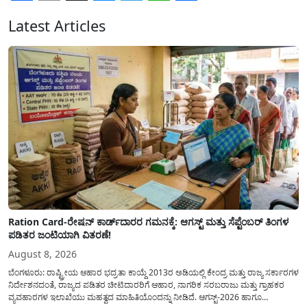
Facebook
Email
X
Messenger
Telegram
WhatsApp
Share
Latest Articles
Ration Card-ರೇಷನ್ ಕಾರ್ಡ್‍ದಾರರ ಗಮನಕ್ಕೆ: ಆಗಸ್ಟ್ ಮತ್ತು ಸೆಪ್ಟೆಂಬರ್ ತಿಂಗಳ
ಪಡಿತರ ಜಂಟಿಯಾಗಿ ವಿತರಣೆ!
August 8, 2026
ಬೆಂಗಳೂರು: ರಾಷ್ಟ್ರೀಯ ಆಹಾರ ಭದ್ರತಾ ಕಾಯ್ದೆ 2013ರ ಅಡಿಯಲ್ಲಿ ಕೇಂದ್ರ ಮತ್ತು ರಾಜ್ಯ ಸರ್ಕಾರಗಳ
ನಿರ್ದೇಶನದಂತೆ, ರಾಜ್ಯದ ಪಡಿತರ ಚೀಟಿದಾರರಿಗೆ ಆಹಾರ, ನಾಗರಿಕ ಸರಬರಾಜು ಮತ್ತು ಗ್ರಾಹಕರ
ವ್ಯವಹಾರಗಳ ಇಲಾಖೆಯು ಮಹತ್ವದ ಮಾಹಿತಿಯೊಂದನ್ನು ನೀಡಿದೆ. ಆಗಸ್ಟ್-2026 ಹಾಗೂ