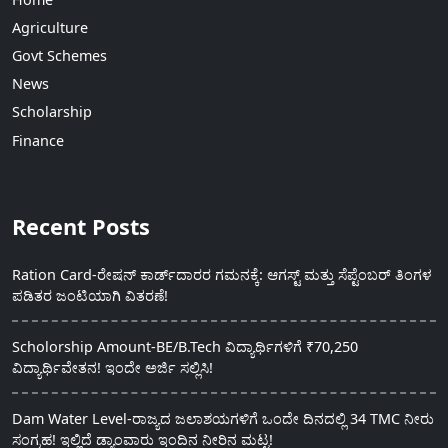
Agriculture
Govt Schemes
News
Scholarship
Finance
Recent Posts
Ration Card-ರೇಷನ್ ಕಾರ್ಡ್‍ದಾರರ ಗಮನಕ್ಕೆ: ಆಗಸ್ಟ್ ಮತ್ತು ಸೆಪ್ಟೆಂಬರ್ ತಿಂಗಳ
ಪಡಿತರ ಜಂಟಿಯಾಗಿ ವಿತರಣೆ!
Scholorship Amount-BE/B.Tech ವಿದ್ಯಾರ್ಥಿಗಳಿಗೆ ₹70,250
ವಿದ್ಯಾರ್ಥಿವೇತನ! ಇಂದೇ ಅರ್ಜಿ ಸಲ್ಲಿಸಿ!
Dam Water Level-ರಾಜ್ಯದ ಜಲಾಶಯಗಳಿಗೆ ಒಂದೇ ದಿನದಲ್ಲಿ 34 TMC ನೀರು
ಸಂಗ್ರಹ! ಇಲ್ಲಿದೆ ಡ್ಯಾಂವಾರು ಇಂದಿನ ನೀರಿನ ಮಟ್ಟ!