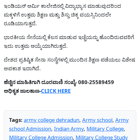
ಇಂಡಿಯನ್ ಆರ್ಮಿ ಕಾಲೇಜಿನಲ್ಲಿ ವಿದ್ಯಾಭ್ಯಾಸ ಮಾಡುವುದರಿಂದ
ಮಕ್ಕಳಿಗೆ ಉತ್ತಮ ಶಿಕ್ಷಣ ಮತ್ತು ಶಿಸ್ತು ಚಿಕ್ಕ ವಯಸ್ಸಿನಿಂದಲೇ
ರೂಡಿಯಾಗುತ್ತದೆ.
ಭಾರತೀಯ ಸೇನೆಯಲ್ಲಿ ಕೆಲಸ ಮಾಡುವ ಇಚ್ಚೆಯನ್ನು ಹೊಂದಿರುವವರಿಗೆ
ಇದು ಉತ್ತಮ ಆಯ್ಕೆಯಾಗಿರುತ್ತದೆ.
ದೇಶದ ಪ್ರತಿಷ್ಠಿತ ಸೇನಾ ಸಂಸ್ಥೆಗಳಲ್ಲಿ ಮುಂದಿನ ಶಿಕ್ಷಣ ಪಡೆಯಲು ವಿಶೇಷ
ಅವಕಾಶ ಇದಾಗಿದೆ.
ಹೆಚ್ಚಿನ ಮಾಹಿತಿಗಾಗಿ ದೂರವಾಣಿ ಸಂಖ್ಯೆ- 080-25589459
ಅಧಿಕೃತ ಜಾಲತಾಣ-
CLICK HERE
Tags:
army college dehradun
,
Army school
,
Army
school Admission
,
Indian Army
,
Military College
,
Military College Admission
,
Military College Study