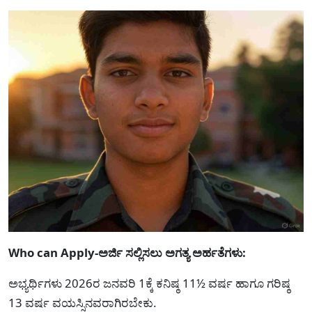
Who can Apply-ಅರ್ಜಿ ಸಲ್ಲಿಸಲು ಅಗತ್ಯ ಅರ್ಹತೆಗಳು:
ಅಭ್ಯರ್ಥಿಗಳು 2026ರ ಜನವರಿ 1ಕ್ಕೆ ಕನಿಷ್ಠ 11½ ವರ್ಷ ಹಾಗೂ ಗರಿಷ್ಠ
13 ವರ್ಷ ವಯಸ್ಸಿನವರಾಗಿರಬೇಕು.