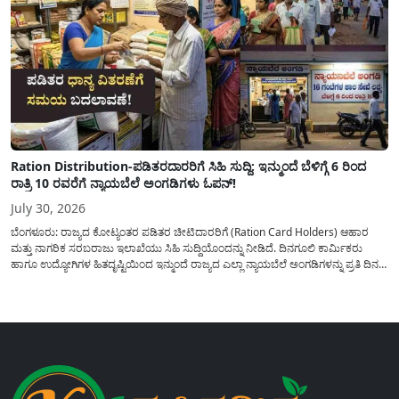
Ration Distribution-ಪಡಿತರದಾರರಿಗೆ ಸಿಹಿ ಸುದ್ದಿ: ಇನ್ಮುಂದೆ ಬೆಳಿಗ್ಗೆ 6 ರಿಂದ
ರಾತ್ರಿ 10 ರವರೆಗೆ ನ್ಯಾಯಬೆಲೆ ಅಂಗಡಿಗಳು ಓಪನ್!
July 30, 2026
ಬೆಂಗಳೂರು: ರಾಜ್ಯದ ಕೋಟ್ಯಂತರ ಪಡಿತರ ಚೀಟಿದಾರರಿಗೆ (Ration Card Holders) ಆಹಾರ
ಮತ್ತು ನಾಗರಿಕ ಸರಬರಾಜು ಇಲಾಖೆಯು ಸಿಹಿ ಸುದ್ದಿಯೊಂದನ್ನು ನೀಡಿದೆ. ದಿನಗೂಲಿ ಕಾರ್ಮಿಕರು
ಹಾಗೂ ಉದ್ಯೋಗಿಗಳ ಹಿತದೃಷ್ಟಿಯಿಂದ ಇನ್ಮುಂದೆ ರಾಜ್ಯದ ಎಲ್ಲಾ ನ್ಯಾಯಬೆಲೆ ಅಂಗಡಿಗಳನ್ನು ಪ್ರತಿ ದಿನ
ಬೆಳಿಗ್ಗೆ 6:00 ಗಂಟೆಯಿಂದ ರಾತ್ರಿ 10:00 ಗಂಟೆಯವರೆಗೆ ಕಡ್ಡಾಯವಾಗಿ ತೆರೆದಿಟ್ಟು ಪಡಿತರ ಧಾನ್ಯ
ವಿತರಿಸುವಂತೆ ಇಲಾಖೆಯ...