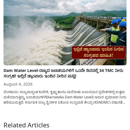
Dam Water Level-ರಾಜ್ಯದ ಜಲಾಶಯಗಳಿಗೆ ಒಂದೇ ದಿನದಲ್ಲಿ 34 TMC ನೀರು
ಸಂಗ್ರಹ! ಇಲ್ಲಿದೆ ಡ್ಯಾಂವಾರು ಇಂದಿನ ನೀರಿನ ಮಟ್ಟ!
August 4, 2026
ಬೆಂಗಳೂರು: ರಾಜ್ಯದಾದ್ಯಂತ ಕಾವೇರಿ, ಕೃಷ್ಣಾ ಹಾಗೂ ಮಲೆನಾಡು ಜಲಾನಯನ ಪ್ರದೇಶಗಳಲ್ಲಿ ಉತ್ತಮ
ಮಳೆಯಾಗುತ್ತಿದ್ದು, ಜಲಾಶಯಗಳಿಗೆ(Karnataka Dam Water Level) ಅಪಾರ ಪ್ರಮಾಣದ ನೀರು
ಹರಿದುಬರುತ್ತಿದೆ. ಕರ್ನಾಟಕ ರಾಜ್ಯ ನೈಸರ್ಗಿಕ ವಿಕೋಪ ಉಸ್ತುವಾರಿ ಕೇಂದ್ರ (KSNDMC) ಬಿಡುಗಡೆ
ಮಾಡಿರುವ ಆಗಸ್ಟ್ 04, 2026ರ ವರದಿಯಂತೆ, ರಾಜ್ಯದ ಪ್ರಮುಖ 14 ಜಲಾಶಯಗಳಿಗೆ ಒಂದೇ
ದಿನದಲ್ಲಿ ಬರೋಬ್ಬರಿ 34.8 TMC...
Related Articles