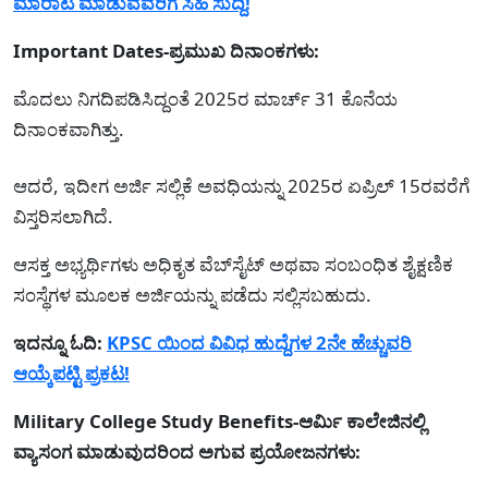
ಮಾರಾಟ ಮಾಡುವವರಿಗೆ ಸಿಹಿ ಸುದ್ದಿ!
Important Dates-ಪ್ರಮುಖ ದಿನಾಂಕಗಳು:
ಮೊದಲು ನಿಗದಿಪಡಿಸಿದ್ದಂತೆ 2025ರ ಮಾರ್ಚ್ 31 ಕೊನೆಯ
ದಿನಾಂಕವಾಗಿತ್ತು.
ಆದರೆ, ಇದೀಗ ಅರ್ಜಿ ಸಲ್ಲಿಕೆ ಅವಧಿಯನ್ನು 2025ರ ಏಪ್ರಿಲ್ 15ರವರೆಗೆ
ವಿಸ್ತರಿಸಲಾಗಿದೆ.
ಆಸಕ್ತ ಅಭ್ಯರ್ಥಿಗಳು ಅಧಿಕೃತ ವೆಬ್‌ಸೈಟ್ ಅಥವಾ ಸಂಬಂಧಿತ ಶೈಕ್ಷಣಿಕ
ಸಂಸ್ಥೆಗಳ ಮೂಲಕ ಅರ್ಜಿಯನ್ನು ಪಡೆದು ಸಲ್ಲಿಸಬಹುದು.
ಇದನ್ನೂ ಓದಿ:
KPSC ಯಿಂದ ವಿವಿಧ ಹುದ್ದೆಗಳ 2ನೇ ಹೆಚ್ಚುವರಿ
ಆಯ್ಕೆಪಟ್ಟಿ ಪ್ರಕಟ!
Military College Study Benefits-ಆರ್ಮಿ ಕಾಲೇಜಿನಲ್ಲಿ
ವ್ಯಾಸಂಗ ಮಾಡುವುದರಿಂದ ಅಗುವ ಪ್ರಯೋಜನಗಳು: