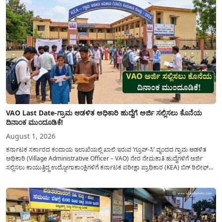
VAO Last Date-ಗ್ರಾಮ ಆಡಳಿತ ಅಧಿಕಾರಿ ಹುದ್ದೆಗೆ ಅರ್ಜಿ ಸಲ್ಲಿಸಲು ಕೊನೆಯ
ದಿನಾಂಕ ಮುಂದೂಡಿಕೆ!
August 1, 2026
ಕರ್ನಾಟಕ ಸರ್ಕಾರದ ಕಂದಾಯ ಇಲಾಖೆಯಲ್ಲಿ ಖಾಲಿ ಇರುವ ‘ಗ್ರೂಪ್-ಸಿ’ ವೃಂದದ ಗ್ರಾಮ ಆಡಳಿತ
ಅಧಿಕಾರಿ (Village Administrative Officer – VAO) ನೇರ ನೇಮಕಾತಿ ಹುದ್ದೆಗಳಿಗೆ ಅರ್ಜಿ
ಸಲ್ಲಿಸಲು ಕಾಯುತ್ತಿದ್ದ ಉದ್ಯೋಗಾಕಾಂಕ್ಷಿಗಳಿಗೆ ಕರ್ನಾಟಕ ಪರೀಕ್ಷಾ ಪ್ರಾಧಿಕಾರ (KEA) ಬಿಗ್ ರಿಲೀಫ್
ನೀಡಿದೆ. ಅರ್ಜಿ ಸಲ್ಲಿಕೆಯ ಅವಧಿಯನ್ನು ವಿಸ್ತರಿಸಿ ಅಧಿಕೃತ ಪ್ರಕಟಣೆ ಹೊರಡಿಸಿದ್ದು, ಇದುವರೆಗೆ ಅರ್ಜಿ
ಸಲ್ಲಿಸಲು...