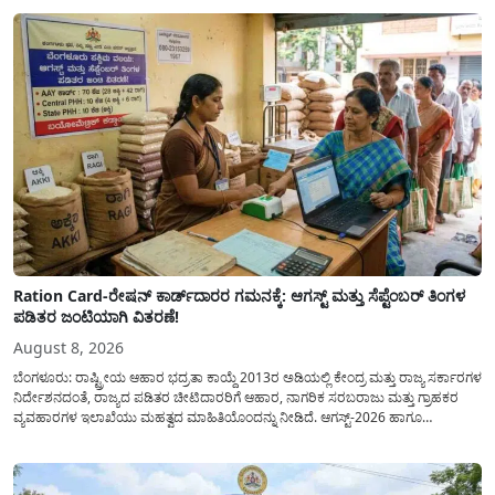
Ration Card-ರೇಷನ್ ಕಾರ್ಡ್‍ದಾರರ ಗಮನಕ್ಕೆ: ಆಗಸ್ಟ್ ಮತ್ತು ಸೆಪ್ಟೆಂಬರ್ ತಿಂಗಳ
ಪಡಿತರ ಜಂಟಿಯಾಗಿ ವಿತರಣೆ!
August 8, 2026
ಬೆಂಗಳೂರು: ರಾಷ್ಟ್ರೀಯ ಆಹಾರ ಭದ್ರತಾ ಕಾಯ್ದೆ 2013ರ ಅಡಿಯಲ್ಲಿ ಕೇಂದ್ರ ಮತ್ತು ರಾಜ್ಯ ಸರ್ಕಾರಗಳ
ನಿರ್ದೇಶನದಂತೆ, ರಾಜ್ಯದ ಪಡಿತರ ಚೀಟಿದಾರರಿಗೆ ಆಹಾರ, ನಾಗರಿಕ ಸರಬರಾಜು ಮತ್ತು ಗ್ರಾಹಕರ
ವ್ಯವಹಾರಗಳ ಇಲಾಖೆಯು ಮಹತ್ವದ ಮಾಹಿತಿಯೊಂದನ್ನು ನೀಡಿದೆ. ಆಗಸ್ಟ್-2026 ಹಾಗೂ
ಸೆಪ್ಟೆಂಬರ್-2026 ಈ ಎರಡೂ ತಿಂಗಳ ಆಹಾರ ಧಾನ್ಯಗಳ ವಿತರಣೆಯನ್ನು ಆಗಸ್ಟ್ ಮಾಹೆಯಲ್ಲೇ ಒಟ್ಟಿಗೆ
(ಜಂಟಿಯಾಗಿ) ನೀಡಲು ನಿರ್ಧರಿಸಲಾಗಿದೆ....