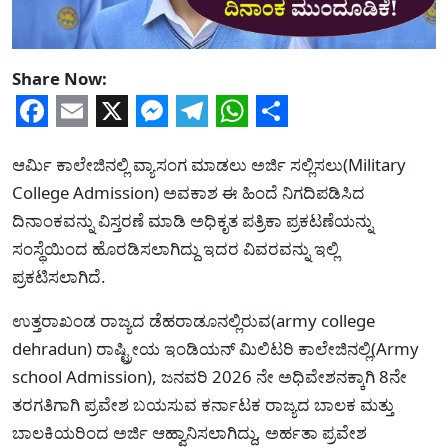
Share Now:
Facebook
Email
X
Messenger
Telegram
WhatsApp
Share
ಆರ್ಮಿ ಕಾಲೇಜಿನಲ್ಲಿ ವ್ಯಾಸಂಗ ಮಾಡಲು ಅರ್ಜಿ ಸಲ್ಲಿಸಲು(Military
College Admission) ಅವಕಾಶ ಈ ಹಿಂದೆ ನಿಗದಿಪಡಿಸಿದ
ದಿನಾಂಕವನ್ನು ವಿಸ್ತರಣೆ ಮಾಡಿ ಅಧಿಕೃತ ಪತ್ರಿಕಾ ಪ್ರಕಟಣೆಯನ್ನು
ಸಂಸ್ಥೆಯಿಂದ ಹೊರಡಿಸಲಾಗಿದ್ದು ಇದರ ವಿವರವನ್ನು ಇಲ್ಲಿ
ಪ್ರಕಟಿಸಲಾಗಿದೆ.
ಉತ್ತರಾಖಂಡ ರಾಜ್ಯದ ಡೆಹರಾಡೂನಲ್ಲಿರುವ(army college
dehradun) ರಾಷ್ಟ್ರೀಯ ಇಂಡಿಯನ್ ಮಿಲಿಟರಿ ಕಾಲೇಜಿನಲ್ಲಿ(Army
school Admission), ಜನವರಿ 2026 ನೇ ಅಧಿವೇಶನಕ್ಕಾಗಿ 8ನೇ
ತರಗತಿಗಾಗಿ ಪ್ರವೇಶ ಬಯಸುವ ಕರ್ನಾಟಕ ರಾಜ್ಯದ ಬಾಲಕ ಮತ್ತು
ಬಾಲಕಿಯರಿಂದ ಅರ್ಜಿ ಆಹ್ವಾನಿಸಲಾಗಿದ್ದು, ಅರ್ಹತಾ ಪ್ರವೇಶ