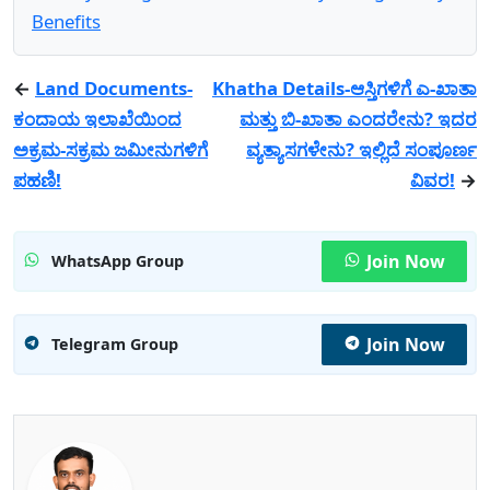
Benefits
←
Land Documents-
Khatha Details-ಆಸ್ತಿಗಳಿಗೆ ಎ-ಖಾತಾ
ಕಂದಾಯ ಇಲಾಖೆಯಿಂದ
ಮತ್ತು ಬಿ-ಖಾತಾ ಎಂದರೇನು? ಇದರ
ಅಕ್ರಮ-ಸಕ್ರಮ ಜಮೀನುಗಳಿಗೆ
ವ್ಯತ್ಯಾಸಗಳೇನು? ಇಲ್ಲಿದೆ ಸಂಪೂರ್ಣ
ಪಹಣಿ!
ವಿವರ!
→
Join Now
WhatsApp Group
Join Now
Telegram Group