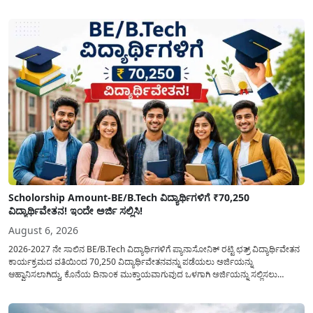
ಸೆಪ್ಟೆಂಬರ್-2026 ಈ ಎರಡೂ ತಿಂಗಳ ಆಹಾರ ಧಾನ್ಯಗಳ ವಿತರಣೆಯನ್ನು ಆಗಸ್ಟ್ ಮಾಹೆಯಲ್ಲೇ ಒಟ್ಟಿಗೆ
(ಜಂಟಿಯಾಗಿ) ನೀಡಲು ನಿರ್ಧರಿಸಲಾಗಿದೆ....
Scholorship Amount-BE/B.Tech ವಿದ್ಯಾರ್ಥಿಗಳಿಗೆ ₹70,250
ವಿದ್ಯಾರ್ಥಿವೇತನ! ಇಂದೇ ಅರ್ಜಿ ಸಲ್ಲಿಸಿ!
August 6, 2026
2026-2027 ನೇ ಸಾಲಿನ BE/B.Tech ವಿದ್ಯಾರ್ಥಿಗಳಿಗೆ ಪ್ಯಾನಾಸೋನಿಕ್ ರಟ್ಟಿ ಛತ್ರ್ ವಿದ್ಯಾರ್ಥಿವೇತನ
ಕಾರ್ಯಕ್ರಮದ ವತಿಯಿಂದ 70,250 ವಿದ್ಯಾರ್ಥಿವೇತನವನ್ನು ಪಡೆಯಲು ಅರ್ಜಿಯನ್ನು
ಆಹ್ವಾನಿಸಲಾಗಿದ್ದು, ಕೊನೆಯ ದಿನಾಂಕ ಮುಕ್ತಾಯವಾಗುವುದ ಒಳಗಾಗಿ ಅರ್ಜಿಯನ್ನು ಸಲ್ಲಿಸಲು
ಕೋರಿದೆ. ಆರ್ಥಿಕವಾಗಿ ಹಿಂದುಳಿದ ಹಾಗೂ ಬಡ ಕುಟುಂಬ ವರ್ಗದ ವಿದ್ಯಾರ್ಥಿಗಳು ಅವರ ಮುಂದಿನ
ಶಿಕ್ಷಣವನ್ನು ಮುಂದುವರಿಸಲು ಯಾವುದೇ ಅಡಚಣೆಯಾಗದಂತೆ ನೋಡಿಕೊಳ್ಳಲು ಈ ಯೋಜನೆಯನ್ನು
ಜಾರಿಗೆ...