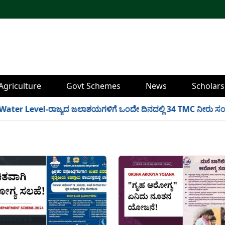
Agriculture
Govt Schemes
News
Scholars
 Level-ರಾಜ್ಯದ ಜಲಾಶಯಗಳಿಗೆ ಒಂದೇ ದಿನದಲ್ಲಿ 34 TMC ನೀರು ಸಂಗ್ರಹ! ಇಲ