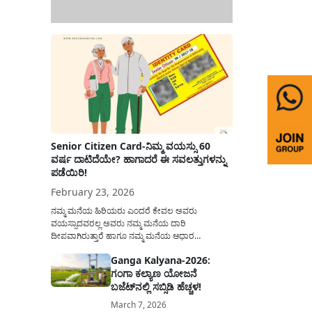
Senior Citizen Card-ನಿಮ್ಮ ವಯಸ್ಸು 60
ವರ್ಷ ದಾಟಿದೆಯೇ? ಹಾಗಾದರೆ ಈ ಸವಲತ್ತುಗಳನ್ನು
ಪಡೆಯಿರಿ!
February 23, 2026
ನಮ್ಮ ಮನೆಯ ಹಿರಿಯರು ಎಂದರೆ ಕೇವಲ ಅವರು
ವಯಸ್ಸಾದವರಲ್ಲ ಅವರು ನಮ್ಮ ಮನೆಯ ದಾರಿ
ದೀಪವಾಗಿರುತ್ತಾರೆ ಹಾಗೂ ನಮ್ಮ ಮನೆಯ ಆಧಾರ
ಸ್ತಂಭಗಳಾಗಿರುತ್ತಾರೆ. ಇವರು ದಿನವಿಡೀ ತಮ್ಮ ಕುಟುಂಬಕ್ಕಾಗಿ
Ganga Kalyana-2026:
ಸಮಾಜಕ್ಕಾಗಿ ದುಡಿತಿರುತ್ತಾರೆ ಹಾಗೆಯೇ ಅವರು ತಮ್ಮ 60
ಗಂಗಾ ಕಲ್ಯಾಣ ಯೋಜನೆ
ವರ್ಷಗಳ ನಂತರದ ಜೀವನವನ್ನು ನೆಮ್ಮದಿಯಿಂದ
ಕಳೆಯಬೇಕೆಂಬುದು ಪ್ರತಿಯೊಬ್ಬರ ಕನಸಾಗಿರುತ್ತದೆ ಆದ್ದರಿಂದ
ಬಜೆಟ್‌ನಲ್ಲಿ ಸಬ್ಸಿಡಿ ಹೆಚ್ಚಳ!
ಸರ್ಕಾರವು ಹಿರಿಯ ನಾಗರಿಕರ ಗುರುತಿನ ಚೀಟಿ...
March 7, 2026