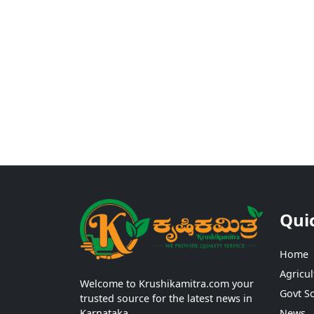
Qui
Home
Agricul
Welcome to Krushikamitra.com your
Govt S
trusted source for the latest news in
Karnataka.
News