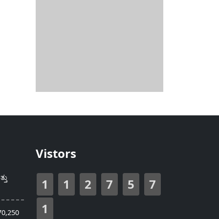
Vistors
್ತು
1
1
2
7
5
7
1
70,250