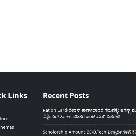
ck Links
Recent Posts
Ration Card-ರೇಷನ್ ಕಾರ್ಡ್‍ದಾರರ ಗಮನಕ್ಕೆ: ಆಗಸ್ಟ್ ಮತ
ಸೆಪ್ಟೆಂಬರ್ ತಿಂಗಳ ಪಡಿತರ ಜಂಟಿಯಾಗಿ ವಿತರಣೆ!
ture
chemes
Scholorship Amount-BE/B.Tech ವಿದ್ಯಾರ್ಥಿಗಳಿಗೆ ₹