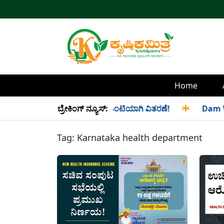
Home
ಮತ್ತು ಸೆಪ್ಟೆಂಬರ್ ತಿಂಗಳ ಪಡಿತರ ಜಂಟಿಯಾಗಿ ವಿತರಣೆ!
ಬ್ರೇಕಿಂಗ್ ನ್ಯೂಸ್:
✱
Dam Water
Tag:
Karnataka health department