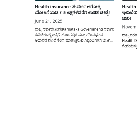
Health insurance-ಸುವರ್ಣ ಆರೋಗ್ಯ
Health
ಯೋಜನೆಯಡಿ ₹ 5 ಲಕ್ಷಗಳವರೆಗೆ ಉಚಿತ ಚಿಕಿತ್ಸೆ!
ಇಲಾಖೆಯ
ಜಾರಿ!
June 21, 2025
Novemb
ರಾಜ್ಯ ಸರ್ಕಾರದಿಂದ(Karnataka Government) ಸರ್ಕಾರಿ
ಕಚೇರಿಗಳಲ್ಲಿ ಗುತ್ತಿಗೆ, ಹೊರಗುತ್ತಿಗೆ ಮತ್ತು ಗೌರವಧನದ
ರಾಜ್ಯ ಸರ
ಆಧಾರದ ಮೇಲೆ ಕೆಲಸ ಮಾಡುತ್ತಿರುವ ಸಿಬ್ಬಂದಿಗಳಿಗೆ ಭರ್ಜರಿ
Health D
ಸಿಹಿ ಸುದ್ದಿಯನ್ನು ನೀಡಿದ್ದು ಸುವರ್ಣ ಆರೋಗ್ಯ ಸುರಕ್ಷಾ ಟ್ರಸ್ಟ್
ಸೇವೆಯನ್ನ
ಮೂಲಕ ವಾರ್ಷಿಕವಾಗಿ ₹ 5 ಲಕ್ಷಗಳವರೆಗೆ ನಗದು ರಹಿತ
ತರಲಾಗಿದೆ
ಚಿಕಿತ್ಸೆಯನ್ನು(Government Insurance Scheme)
ಯೋಜನೆಯ 
ಪಡೆಯಲು ನೂತನ ಯೋಜನೆಗೆ ಅನುಮೋದನೆಯನ್ನು
ಸಂಪೂರ್ಣ ಮಾ
ನೀಡಲಾಗಿದೆ. ಈ ಯೋಜನೆ ಜಾರಿಯಿಂದಾಗಿ...
ದಿನಮಾನಗಳ
ಯಾರಿಗಾದರೂ
ಸಮಸ್ಯೆಗಳಿಗ