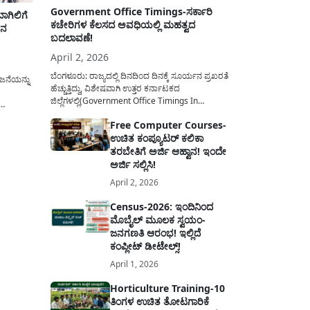
Government Office Timings-ಸರ್ಕಾರಿ
ಗಿಲಿಗೆ
ಕಚೇರಿಗಳ ಕೆಲಸದ ಅವಧಿಯಲ್ಲಿ ಮಹತ್ವದ
ತನ
ಬದಲಾವಣೆ!
April 2, 2026
ಬೆಂಗಳೂರು: ರಾಜ್ಯದಲ್ಲಿ ದಿನದಿಂದ ದಿನಕ್ಕೆ ಸೂರ್ಯನ ಪ್ರಖರತೆ
ಜನೆಯನ್ನು
ಹೆಚ್ಚುತ್ತಿದ್ದು, ವಿಶೇಷವಾಗಿ ಉತ್ತರ ಕರ್ನಾಟಕದ
ಜಿಲ್ಲೆಗಳಲ್ಲಿ(Government Office Timings In
Karnataka) ಬಿಸಿಲಿನ ತಾಪಮಾನ ಏರಿಕೆಯಾಗುತ್ತಿದೆ. ಈ
್ಯಮಂತ್ರಿ
Free Computer Courses-
ಹಿನ್ನೆಲೆಯಲ್ಲಿ ಸರ್ಕಾರಿ ನೌಕರರ ಹಿತದೃಷ್ಟಿಯಿಂದ ಹಾಗೂ
ಗಿ ಕೋಲಾರ
ಉಚಿತ ಕಂಪ್ಯೂಟರ್ ಕಲಿಕಾ
ಸಾರ್ವಜನಿಕರ ಅನುಕೂಲಕ್ಕಾಗಿ ಕರ್ನಾಟಕ ಸರ್ಕಾರವು
ಗಳಿಂದ
ಮಹತ್ವದ ನಿರ್ಧಾರವೊಂದನ್ನು ಕೈಗೊಂಡಿದೆ. ಕಿತ್ತೂರು ಕರ್ನಾಟಕ
ತರಬೇತಿಗೆ ಅರ್ಜಿ ಆಹ್ವಾನ! ಇಂದೇ
heme)
ಮತ್ತು ಕಲ್ಯಾಣ ಕರ್ನಾಟಕದ ಒಟ್ಟು 9 ಜಿಲ್ಲೆಗಳಲ್ಲಿ ಏಪ್ರಿಲ್...
ಅರ್ಜಿ ಸಲ್ಲಿಸಿ!
April 2, 2026
Census-2026: ಇಂದಿನಿಂದ
ಮೊಬೈಲ್ ಮೂಲಕ ಸ್ವಯಂ-
ಜನಗಣತಿ ಆರಂಭ! ಇಲ್ಲಿದೆ
ಕಂಪ್ಲೀಟ್ ಡೀಟೇಲ್ಸ್!
April 1, 2026
Horticulture Training-10
ತಿಂಗಳ ಉಚಿತ ತೋಟಗಾರಿಕೆ