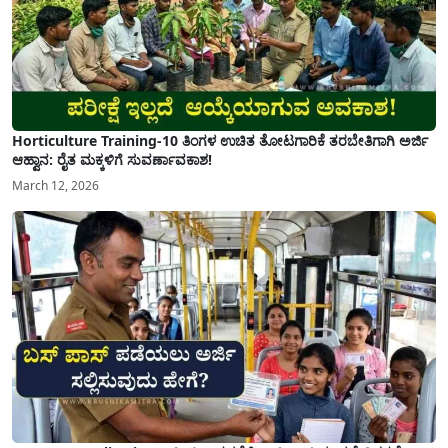
Horticulture Training-10 ತಿಂಗಳ ಉಚಿತ ತೋಟಗಾರಿಕೆ ತರಬೇತಿಗಾಗಿ ಅರ್ಜಿ
ಆಹ್ವಾನ: ರೈತ ಮಕ್ಕಳಿಗೆ ಸುವರ್ಣಾವಕಾಶ!
March 12, 2026