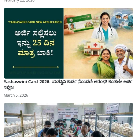
February 22, 2026
Yashaswini Card-2026: ಯಶಸ್ವಿನಿ ಕಾರ್ಡ ನೊಂದಣಿ ಆರಂಭ! ಕೂಡಲೇ ಅರ್ಜಿ
ಸಲ್ಲಿಸಿ!
March 5, 2026