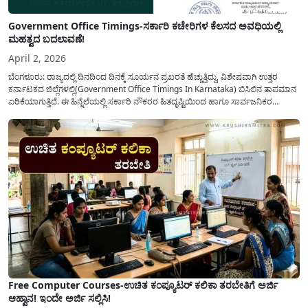
Government Office Timings-ಸರ್ಕಾರಿ ಕಚೇರಿಗಳ ಕೆಲಸದ ಅವಧಿಯಲ್ಲಿ
ಮಹತ್ವದ ಬದಲಾವಣೆ!
April 2, 2026
ಬೆಂಗಳೂರು: ರಾಜ್ಯದಲ್ಲಿ ದಿನದಿಂದ ದಿನಕ್ಕೆ ಸೂರ್ಯನ ಪ್ರಖರತೆ ಹೆಚ್ಚುತ್ತಿದ್ದು, ವಿಶೇಷವಾಗಿ ಉತ್ತರ
ಕರ್ನಾಟಕದ ಜಿಲ್ಲೆಗಳಲ್ಲಿ(Government Office Timings In Karnataka) ಬಿಸಿಲಿನ ತಾಪಮಾನ
ಏರಿಕೆಯಾಗುತ್ತಿದೆ. ಈ ಹಿನ್ನೆಲೆಯಲ್ಲಿ ಸರ್ಕಾರಿ ನೌಕರರ ಹಿತದೃಷ್ಟಿಯಿಂದ ಹಾಗೂ ಸಾರ್ವಜನಿಕರ
ಅನುಕೂಲಕ್ಕಾಗಿ ಕರ್ನಾಟಕ ಸರ್ಕಾರವು ಮಹತ್ವದ ನಿರ್ಧಾರವೊಂದನ್ನು ಕೈಗೊಂಡಿದೆ. ಕಿತ್ತೂರು ಕರ್ನಾಟಕ
ಮತ್ತು ಕಲ್ಯಾಣ ಕರ್ನಾಟಕದ ಒಟ್ಟು 9 ಜಿಲ್ಲೆಗಳಲ್ಲಿ ಏಪ್ರಿಲ್...
Free Computer Courses-ಉಚಿತ ಕಂಪ್ಯೂಟರ್ ಕಲಿಕಾ ತರಬೇತಿಗೆ ಅರ್ಜಿ
ಆಹ್ವಾನ! ಇಂದೇ ಅರ್ಜಿ ಸಲ್ಲಿಸಿ!