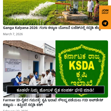
Ganga Kalyana-2026: ಗಂಗಾ ಕಲ್ಯಾಣ ಯೋಜನೆ ಬಜೆಟ್‌ನಲ್ಲಿ ಸಬ್ಸಿಡಿ ಹೆಚ್ಚಳ!
March 7, 2026
Farmer ID-ರೈತರ ಗಮನಕ್ಕೆ: ಕೃಷಿ ಇಲಾಖೆ ಸೌಲಭ್ಯ ಪಡೆಯಲು FID ಅಪ್‌ಡೇಟ್
ಕಡ್ಡಾಯ – ತಪ್ಪಿದರೆ ಸಬ್ಸಿಡಿ ಕಟ್!