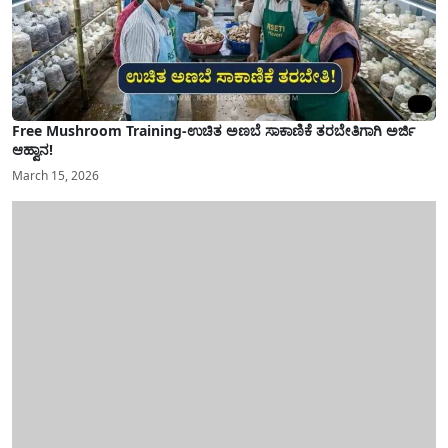
Free Mushroom Training-ಉಚಿತ ಅಣಬೆ ಸಾಕಾಣಿಕೆ ತರಬೇತಿಗಾಗಿ ಅರ್ಜಿ
ಆಹ್ವಾನ!
March 15, 2026