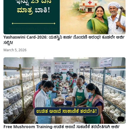
Yashaswini Card-2026: ಯಶಸ್ವಿನಿ ಕಾರ್ಡ ನೊಂದಣಿ ಆರಂಭ! ಕೂಡಲೇ ಅರ್ಜಿ
ಸಲ್ಲಿಸಿ!
March 5, 2026
Free Mushroom Training-ಉಚಿತ ಅಣಬೆ ಸಾಕಾಣಿಕೆ ತರಬೇತಿಗಾಗಿ ಅರ್ಜಿ