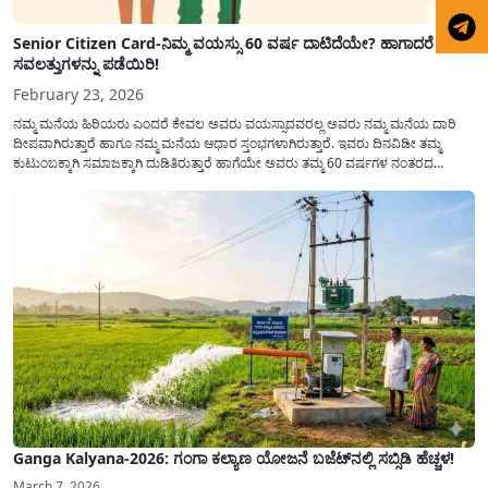
Senior Citizen Card-ನಿಮ್ಮ ವಯಸ್ಸು 60 ವರ್ಷ ದಾಟಿದೆಯೇ? ಹಾಗಾದರೆ ಈ
ಸವಲತ್ತುಗಳನ್ನು ಪಡೆಯಿರಿ!
February 23, 2026
ನಮ್ಮ ಮನೆಯ ಹಿರಿಯರು ಎಂದರೆ ಕೇವಲ ಅವರು ವಯಸ್ಸಾದವರಲ್ಲ ಅವರು ನಮ್ಮ ಮನೆಯ ದಾರಿ
ದೀಪವಾಗಿರುತ್ತಾರೆ ಹಾಗೂ ನಮ್ಮ ಮನೆಯ ಆಧಾರ ಸ್ತಂಭಗಳಾಗಿರುತ್ತಾರೆ. ಇವರು ದಿನವಿಡೀ ತಮ್ಮ
ಕುಟುಂಬಕ್ಕಾಗಿ ಸಮಾಜಕ್ಕಾಗಿ ದುಡಿತಿರುತ್ತಾರೆ ಹಾಗೆಯೇ ಅವರು ತಮ್ಮ 60 ವರ್ಷಗಳ ನಂತರದ
ಜೀವನವನ್ನು ನೆಮ್ಮದಿಯಿಂದ ಕಳೆಯಬೇಕೆಂಬುದು ಪ್ರತಿಯೊಬ್ಬರ ಕನಸಾಗಿರುತ್ತದೆ ಆದ್ದರಿಂದ ಸರ್ಕಾರವು
ಹಿರಿಯ ನಾಗರಿಕರ ಗುರುತಿನ ಚೀಟಿ...
Ganga Kalyana-2026: ಗಂಗಾ ಕಲ್ಯಾಣ ಯೋಜನೆ ಬಜೆಟ್‌ನಲ್ಲಿ ಸಬ್ಸಿಡಿ ಹೆಚ್ಚಳ!
March 7, 2026