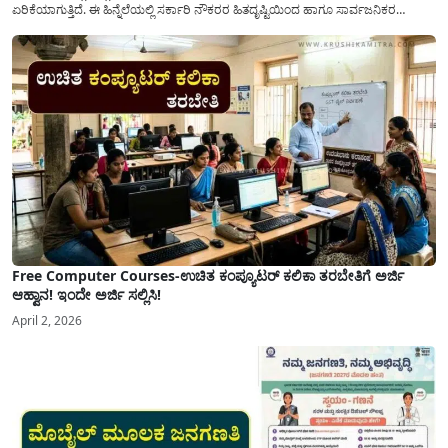
ಏರಿಕೆಯಾಗುತ್ತಿದೆ. ಈ ಹಿನ್ನೆಲೆಯಲ್ಲಿ ಸರ್ಕಾರಿ ನೌಕರರ ಹಿತದೃಷ್ಟಿಯಿಂದ ಹಾಗೂ ಸಾರ್ವಜನಿಕರ
ಅನುಕೂಲಕ್ಕಾಗಿ ಕರ್ನಾಟಕ ಸರ್ಕಾರವು ಮಹತ್ವದ ನಿರ್ಧಾರವೊಂದನ್ನು ಕೈಗೊಂಡಿದೆ. ಕಿತ್ತೂರು ಕರ್ನಾಟಕ
ಮತ್ತು ಕಲ್ಯಾಣ ಕರ್ನಾಟಕದ ಒಟ್ಟು 9 ಜಿಲ್ಲೆಗಳಲ್ಲಿ ಏಪ್ರಿಲ್...
Free Computer Courses-ಉಚಿತ ಕಂಪ್ಯೂಟರ್ ಕಲಿಕಾ ತರಬೇತಿಗೆ ಅರ್ಜಿ
ಆಹ್ವಾನ! ಇಂದೇ ಅರ್ಜಿ ಸಲ್ಲಿಸಿ!
April 2, 2026