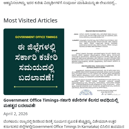
ಆಹ್ವಾನಿಸಲಾಗಿದ್ದು, ಇದರ ಕುರಿತು ವಿದ್ಯಾರ್ಥಿಗಳಿಗೆ ಸಂಪೂರ್ಣ ಮಾಹಿತಿಯನ್ನು ಈ ಲೇಖನದಲ್ಲಿ
ಹಂಚಿಕೊಳ್ಳಲಾಗಿದೆ. ಗುಣಮಟ್ಟದ ಶಿಕ್ಷಣಕ್ಕೆ ದೇಶದಲ್ಲಿ ಹೆಸರುವಾಸಿಯಾದ ಜವಾಹರ್
ನವೋದಯ(Navodaya Vidyalaya) ವಿದ್ಯಾಲಯಗಳಲ್ಲಿ ವಿದ್ಯಾಭ್ಯಾಸವನ್ನು ಮಾಡಲು ಆಸಕ್ತಿಯನ್ನು
ಹೊಂದಿರುವ ವಿದ್ಯಾರ್ಥಿಗಳು...
Most Visited Articles
Government Office Timings-ಸರ್ಕಾರಿ ಕಚೇರಿಗಳ ಕೆಲಸದ ಅವಧಿಯಲ್ಲಿ
ಮಹತ್ವದ ಬದಲಾವಣೆ!
April 2, 2026
ಬೆಂಗಳೂರು: ರಾಜ್ಯದಲ್ಲಿ ದಿನದಿಂದ ದಿನಕ್ಕೆ ಸೂರ್ಯನ ಪ್ರಖರತೆ ಹೆಚ್ಚುತ್ತಿದ್ದು, ವಿಶೇಷವಾಗಿ ಉತ್ತರ
ಕರ್ನಾಟಕದ ಜಿಲ್ಲೆಗಳಲ್ಲಿ(Government Office Timings In Karnataka) ಬಿಸಿಲಿನ ತಾಪಮಾನ