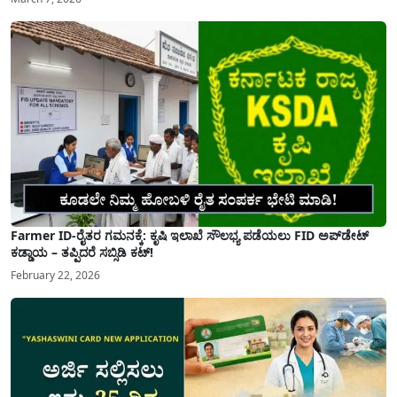
Farmer ID-ರೈತರ ಗಮನಕ್ಕೆ: ಕೃಷಿ ಇಲಾಖೆ ಸೌಲಭ್ಯ ಪಡೆಯಲು FID ಅಪ್‌ಡೇಟ್
ಕಡ್ಡಾಯ – ತಪ್ಪಿದರೆ ಸಬ್ಸಿಡಿ ಕಟ್!
February 22, 2026