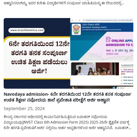
ಆಹ್ವಾನಿಸಲಾಗಿದ್ದು, ಇದರ ಕುರಿತು ವಿದ್ಯಾರ್ಥಿಗಳಿಗೆ ಸಂಪೂರ್ಣ ಮಾಹಿತಿಯನ್ನು ಈ ಲೇಖನದಲ್ಲಿ
ಹಂಚಿಕೊಳ್ಳಲಾಗಿದೆ. ಗುಣಮಟ್ಟದ ಶಿಕ್ಷಣಕ್ಕೆ ದೇಶದಲ್ಲಿ ಹೆಸರುವಾಸಿಯಾದ ಜವಾಹರ್
ನವೋದಯ(Navodaya Vidyalaya) ವಿದ್ಯಾಲಯಗಳಲ್ಲಿ ವಿದ್ಯಾಭ್ಯಾಸವನ್ನು ಮಾಡಲು ಆಸಕ್ತಿಯನ್ನು
ಹೊಂದಿರುವ ವಿದ್ಯಾರ್ಥಿಗಳು...
Navodaya admission- 6ನೇ ತರಗತಿಯಿಂದ 12ನೇ ತರಗತಿ ತನಕ ಸಂಪೂರ್ಣ
ಉಚಿತ ಶಿಕ್ಷಣ! ನವೋದಯ ಶಾಲೆ ಪ್ರವೇಶಾತಿ ಪರೀಕ್ಷೆಗೆ ಅರ್ಜಿ ಅಹ್ವಾನ!
September 25, 2024
ಕೇಂದ್ರ ಸರ್ಕಾರದ ಅಧೀನದಲ್ಲಿ ಕಾರ್ಯನಿರ್ವಹಿಸುತ್ತಿರುವ ಜವಾಹರ್ ನವೋದಯ
ವಿದ್ಯಾಲಯವು(JNVST Class 6th Admission Form 2025) 2025-26ನೇ ಶೈಕ್ಷಣಿಕ ವರ್ಷಕ್ಕೆ
6ನೇ ತರಗತಿ ಪ್ರವೇಶಾತಿಗೆ ಅರ್ಜಿ ಸಲ್ಲಿಸಲು ಅರ್ಹ ಅಭ್ಯರ್ಥಿಗಳಿಂದ ಅರ್ಜಿ ಆಹ್ವಾನಿಸಿದೆ. ಜವಾಹರ್
ನವೋದಯ ವಿದ್ಯಾಲಯವು ಅತ್ಯುತ್ತಮ ವಸತಿಯುತ ಶಾಲೆಗಳಲ್ಲಿ ಭಾರತ ದೇಶದಲ್ಲಿಯೇ ಮೊದಲನೇಯ