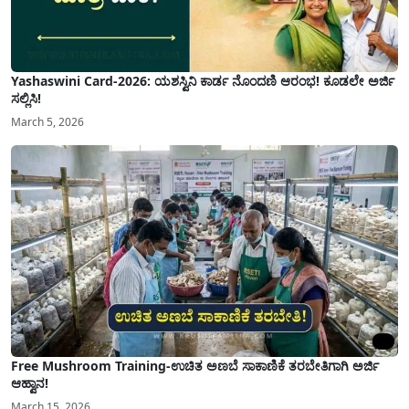
Yashaswini Card-2026: ಯಶಸ್ವಿನಿ ಕಾರ್ಡ ನೊಂದಣಿ ಆರಂಭ! ಕೂಡಲೇ ಅರ್ಜಿ
ಸಲ್ಲಿಸಿ!
March 5, 2026
Free Mushroom Training-ಉಚಿತ ಅಣಬೆ ಸಾಕಾಣಿಕೆ ತರಬೇತಿಗಾಗಿ ಅರ್ಜಿ
ಆಹ್ವಾನ!
March 15, 2026