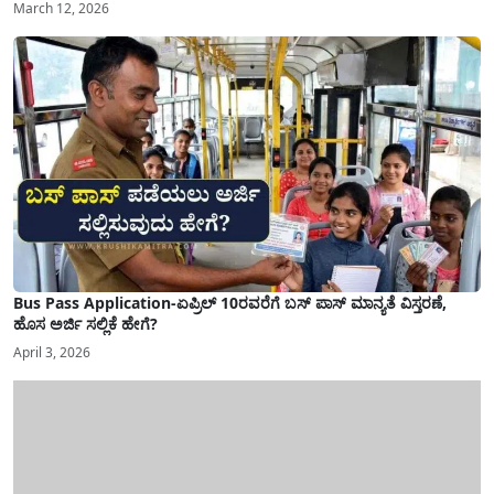
March 12, 2026
Bus Pass Application-ಏಪ್ರಿಲ್ 10ರವರೆಗೆ ಬಸ್ ಪಾಸ್ ಮಾನ್ಯತೆ ವಿಸ್ತರಣೆ,
ಹೊಸ ಅರ್ಜಿ ಸಲ್ಲಿಕೆ ಹೇಗೆ?
April 3, 2026