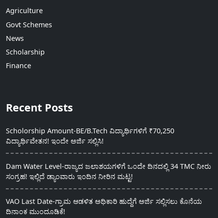
Agriculture
Govt Schemes
News
Scholarship
Finance
Recent Posts
Scholorship Amount-BE/B.Tech ವಿದ್ಯಾರ್ಥಿಗಳಿಗೆ ₹70,250
ವಿದ್ಯಾರ್ಥಿವೇತನ! ಇಂದೇ ಅರ್ಜಿ ಸಲ್ಲಿಸಿ!
Dam Water Level-ರಾಜ್ಯದ ಜಲಾಶಯಗಳಿಗೆ ಒಂದೇ ದಿನದಲ್ಲಿ 34 TMC ನೀರು
ಸಂಗ್ರಹ! ಇಲ್ಲಿದೆ ಡ್ಯಾಂವಾರು ಇಂದಿನ ನೀರಿನ ಮಟ್ಟ!
VAO Last Date-ಗ್ರಾಮ ಆಡಳಿತ ಅಧಿಕಾರಿ ಹುದ್ದೆಗೆ ಅರ್ಜಿ ಸಲ್ಲಿಸಲು ಕೊನೆಯ
ದಿನಾಂಕ ಮುಂದೂಡಿಕೆ!