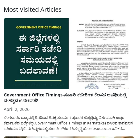
ಸ್ಥಾನದಲ್ಲಿದೆ. ಈ ಶಾಲೆಗಳಿಗೆ ನಿಮ್ಮ ಮಕ್ಕಳು ಆಯ್ಕೆ ಆದರೆ...
Most Visited Articles
Government Office Timings-ಸರ್ಕಾರಿ ಕಚೇರಿಗಳ ಕೆಲಸದ ಅವಧಿಯಲ್ಲಿ
ಮಹತ್ವದ ಬದಲಾವಣೆ!
April 2, 2026
ಬೆಂಗಳೂರು: ರಾಜ್ಯದಲ್ಲಿ ದಿನದಿಂದ ದಿನಕ್ಕೆ ಸೂರ್ಯನ ಪ್ರಖರತೆ ಹೆಚ್ಚುತ್ತಿದ್ದು, ವಿಶೇಷವಾಗಿ ಉತ್ತರ
ಕರ್ನಾಟಕದ ಜಿಲ್ಲೆಗಳಲ್ಲಿ(Government Office Timings In Karnataka) ಬಿಸಿಲಿನ ತಾಪಮಾನ
ಏರಿಕೆಯಾಗುತ್ತಿದೆ. ಈ ಹಿನ್ನೆಲೆಯಲ್ಲಿ ಸರ್ಕಾರಿ ನೌಕರರ ಹಿತದೃಷ್ಟಿಯಿಂದ ಹಾಗೂ ಸಾರ್ವಜನಿಕರ
ಅನುಕೂಲಕ್ಕಾಗಿ ಕರ್ನಾಟಕ ಸರ್ಕಾರವು ಮಹತ್ವದ ನಿರ್ಧಾರವೊಂದನ್ನು ಕೈಗೊಂಡಿದೆ. ಕಿತ್ತೂರು ಕರ್ನಾಟಕ