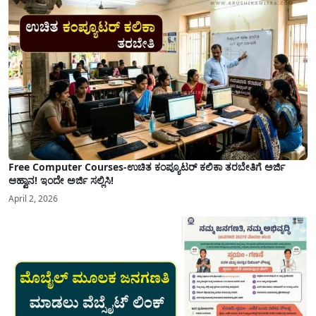
ಮತ್ತು ಕಲ್ಯಾಣ ಕರ್ನಾಟಕದ ಒಟ್ಟು 9 ಜಿಲ್ಲೆಗಳಲ್ಲಿ ಏಪ್ರಿಲ್...
Free Computer Courses-ಉಚಿತ ಕಂಪ್ಯೂಟರ್ ಕಲಿಕಾ ತರಬೇತಿಗೆ ಅರ್ಜಿ
ಆಹ್ವಾನ! ಇಂದೇ ಅರ್ಜಿ ಸಲ್ಲಿಸಿ!
April 2, 2026