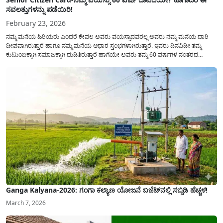
ಸವಲತ್ತುಗಳನ್ನು ಪಡೆಯಿರಿ!
February 23, 2026
ನಮ್ಮ ಮನೆಯ ಹಿರಿಯರು ಎಂದರೆ ಕೇವಲ ಅವರು ವಯಸ್ಸಾದವರಲ್ಲ ಅವರು ನಮ್ಮ ಮನೆಯ ದಾರಿ
ದೀಪವಾಗಿರುತ್ತಾರೆ ಹಾಗೂ ನಮ್ಮ ಮನೆಯ ಆಧಾರ ಸ್ತಂಭಗಳಾಗಿರುತ್ತಾರೆ. ಇವರು ದಿನವಿಡೀ ತಮ್ಮ
ಕುಟುಂಬಕ್ಕಾಗಿ ಸಮಾಜಕ್ಕಾಗಿ ದುಡಿತಿರುತ್ತಾರೆ ಹಾಗೆಯೇ ಅವರು ತಮ್ಮ 60 ವರ್ಷಗಳ ನಂತರದ
ಜೀವನವನ್ನು ನೆಮ್ಮದಿಯಿಂದ ಕಳೆಯಬೇಕೆಂಬುದು ಪ್ರತಿಯೊಬ್ಬರ ಕನಸಾಗಿರುತ್ತದೆ ಆದ್ದರಿಂದ ಸರ್ಕಾರವು
ಹಿರಿಯ ನಾಗರಿಕರ ಗುರುತಿನ ಚೀಟಿ...
Ganga Kalyana-2026: ಗಂಗಾ ಕಲ್ಯಾಣ ಯೋಜನೆ ಬಜೆಟ್‌ನಲ್ಲಿ ಸಬ್ಸಿಡಿ ಹೆಚ್ಚಳ!
March 7, 2026