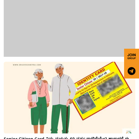
Senior Citizen Card-ನಿಮ್ಮ ವಯಸ್ಸು 60 ವರ್ಷ ದಾಟಿದೆಯೇ? ಹಾಗಾದರೆ ಈ