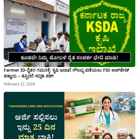
Farmer ID-ರೈತರ ಗಮನಕ್ಕೆ: ಕೃಷಿ ಇಲಾಖೆ ಸೌಲಭ್ಯ ಪಡೆಯಲು FID ಅಪ್‌ಡೇಟ್
ಕಡ್ಡಾಯ – ತಪ್ಪಿದರೆ ಸಬ್ಸಿಡಿ ಕಟ್!
February 22, 2026