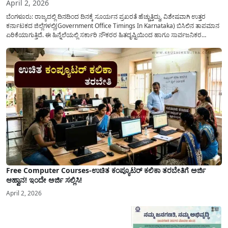
April 2, 2026
ಬೆಂಗಳೂರು: ರಾಜ್ಯದಲ್ಲಿ ದಿನದಿಂದ ದಿನಕ್ಕೆ ಸೂರ್ಯನ ಪ್ರಖರತೆ ಹೆಚ್ಚುತ್ತಿದ್ದು, ವಿಶೇಷವಾಗಿ ಉತ್ತರ
ಕರ್ನಾಟಕದ ಜಿಲ್ಲೆಗಳಲ್ಲಿ(Government Office Timings In Karnataka) ಬಿಸಿಲಿನ ತಾಪಮಾನ
ಏರಿಕೆಯಾಗುತ್ತಿದೆ. ಈ ಹಿನ್ನೆಲೆಯಲ್ಲಿ ಸರ್ಕಾರಿ ನೌಕರರ ಹಿತದೃಷ್ಟಿಯಿಂದ ಹಾಗೂ ಸಾರ್ವಜನಿಕರ
ಅನುಕೂಲಕ್ಕಾಗಿ ಕರ್ನಾಟಕ ಸರ್ಕಾರವು ಮಹತ್ವದ ನಿರ್ಧಾರವೊಂದನ್ನು ಕೈಗೊಂಡಿದೆ. ಕಿತ್ತೂರು ಕರ್ನಾಟಕ
ಮತ್ತು ಕಲ್ಯಾಣ ಕರ್ನಾಟಕದ ಒಟ್ಟು 9 ಜಿಲ್ಲೆಗಳಲ್ಲಿ ಏಪ್ರಿಲ್...
Free Computer Courses-ಉಚಿತ ಕಂಪ್ಯೂಟರ್ ಕಲಿಕಾ ತರಬೇತಿಗೆ ಅರ್ಜಿ
ಆಹ್ವಾನ! ಇಂದೇ ಅರ್ಜಿ ಸಲ್ಲಿಸಿ!
April 2, 2026