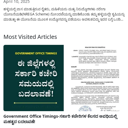
April 10, 2025
ಹಳ್ಳಿಯಲ್ಲಿ ವಾಸ ಮಾಡುತ್ತಿರುವ ರೈತರು, ಮಹಿಳೆಯರು ಮತ್ತು ನಿರುದ್ಯೋಗಿಗಳು ನರೇಗಾ
ಯೋಜನೆಯಡಿ(NREGA Scheme) ನೋಂದಣಿಯನ್ನು ಮಾಡಿಕೊಂಡು ತಮ್ಮ ಹಳ್ಳಿಯಲ್ಲೇ ಕೃಷಿಯನ್ನು
ಮಾಡುತ್ತಾ ಈ ಯೋಜನೆಯ ಮೂಲಕ ಉದ್ಯೋಗವನ್ನು ಪಡೆಯಲು ಅವಕಾಶವಿದ್ದು ಇದರ ಬಗ್ಗೆ ಒಂದಿಷ್ಟು
ಅಗತ್ಯ ಮಾಹಿತಿಯನ್ನು ಈ ಲೇಖನದಲ್ಲಿ ಹಂಚಿಕೊಳ್ಳಲಾಗಿದೆ. ನಮ್ಮ ದೇಶದ ಗ್ರಾಮೀಣ ಪ್ರದೇಶಗಳಲ್ಲಿ
ವಾಸಿಸುವ ಜನರಿಗೆ ಉದ್ಯೋಗ ಖಾತ್ರಿಯನ್ನು ಒದಗಿಸಲು ಭಾರತ...
Most Visited Articles
Government Office Timings-ಸರ್ಕಾರಿ ಕಚೇರಿಗಳ ಕೆಲಸದ ಅವಧಿಯಲ್ಲಿ
ಮಹತ್ವದ ಬದಲಾವಣೆ!