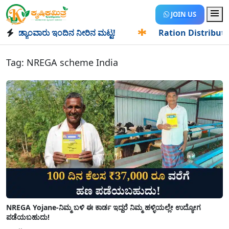
JOIN US
ಡ್ಯಾಂವಾರು ಇಂದಿನ ನೀರಿನ ಮಟ್ಟ!
✱
Ration Distribution-ಪಡಿತರ
Tag:
NREGA scheme India
NREGA Yojane-ನಿಮ್ಮ ಬಳಿ ಈ ಕಾರ್ಡ ಇದ್ದರೆ ನಿಮ್ಮ ಹಳ್ಳಿಯಲ್ಲೇ ಉದ್ಯೋಗ
ಪಡೆಯಬಹುದು!