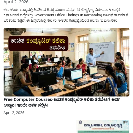
April 2, 2026
ಬೆಂಗಳೂರು: ರಾಜ್ಯದಲ್ಲಿ ದಿನದಿಂದ ದಿನಕ್ಕೆ ಸೂರ್ಯನ ಪ್ರಖರತೆ ಹೆಚ್ಚುತ್ತಿದ್ದು, ವಿಶೇಷವಾಗಿ ಉತ್ತರ
ಕರ್ನಾಟಕದ ಜಿಲ್ಲೆಗಳಲ್ಲಿ(Government Office Timings In Karnataka) ಬಿಸಿಲಿನ ತಾಪಮಾನ
ಏರಿಕೆಯಾಗುತ್ತಿದೆ. ಈ ಹಿನ್ನೆಲೆಯಲ್ಲಿ ಸರ್ಕಾರಿ ನೌಕರರ ಹಿತದೃಷ್ಟಿಯಿಂದ ಹಾಗೂ ಸಾರ್ವಜನಿಕರ
ಅನುಕೂಲಕ್ಕಾಗಿ ಕರ್ನಾಟಕ ಸರ್ಕಾರವು ಮಹತ್ವದ ನಿರ್ಧಾರವೊಂದನ್ನು ಕೈಗೊಂಡಿದೆ. ಕಿತ್ತೂರು ಕರ್ನಾಟಕ
ಮತ್ತು ಕಲ್ಯಾಣ ಕರ್ನಾಟಕದ ಒಟ್ಟು 9 ಜಿಲ್ಲೆಗಳಲ್ಲಿ ಏಪ್ರಿಲ್...
Free Computer Courses-ಉಚಿತ ಕಂಪ್ಯೂಟರ್ ಕಲಿಕಾ ತರಬೇತಿಗೆ ಅರ್ಜಿ
ಆಹ್ವಾನ! ಇಂದೇ ಅರ್ಜಿ ಸಲ್ಲಿಸಿ!
April 2, 2026