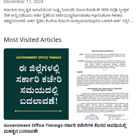
December 17, 2024
ಕರ್ನಾಟಕ ರಾಜ್ಯ ಕೃಷಿ ಇಲಾಖೆಯಿಂದ ಸೂಕ್ಷ್ಮ ನೀರಾವರಿ ಯೋಜನೆಯಡಿ ಶೇ 90% ಸಬ್ಸಿಡಿ ಸ್ಪಿಂಕ್ಲರ್
ಸೆಟ್ ಅನ್ನು ಪಡೆಯಲು ಅರ್ಹ ರೈತರಿಂದ ಅರ್ಜಿಯನ್ನು(Karnataka Agriculture News)
ಆಹ್ವಾನಿಸಲಾಗಿದೆ. ಅರ್ಹ ರೈತರು ಕೊನೆಯ ದಿನಾಂಕ ಮುಕ್ತಾಯವಾಗುವುದರ ಒಳಗಾಗಿ ಅರ್ಜಿ ಸಲ್ಲಿಸಿ ಈ
ಯೋಜನೆಯ ಪ್ರಯೋಜನ ಪಡೆದುಕೊಳ್ಳಬಹುದು. ಸೂಕ್ಷ್ಮ ನೀರಾವರಿ ಯೋಜನೆಯಡಿ ತುಂತುರು
ನೀರಾವರಿ ಘಟಕದಡಿಯಲ್ಲಿ ಜೆಟ್ ಪೈಪು...
Most Visited Articles
Government Office Timings-ಸರ್ಕಾರಿ ಕಚೇರಿಗಳ ಕೆಲಸದ ಅವಧಿಯಲ್ಲಿ
ಮಹತ್ವದ ಬದಲಾವಣೆ!