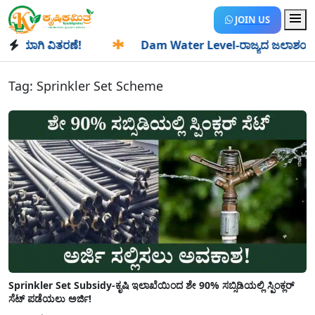
JOIN US
ಯಾಗಿ ವಿತರಣೆ!
✱
Dam Water Level-ರಾಜ್ಯದ ಜಲಾಶಯಗಳಿಗೆ ಒಂದೇ
Tag:
Sprinkler Set Scheme
Sprinkler Set Subsidy-ಕೃಷಿ ಇಲಾಖೆಯಿಂದ ಶೇ 90% ಸಬ್ಸಿಡಿಯಲ್ಲಿ ಸ್ಪಿಂಕ್ಲರ್
ಸೆಟ್ ಪಡೆಯಲು ಅರ್ಜಿ!