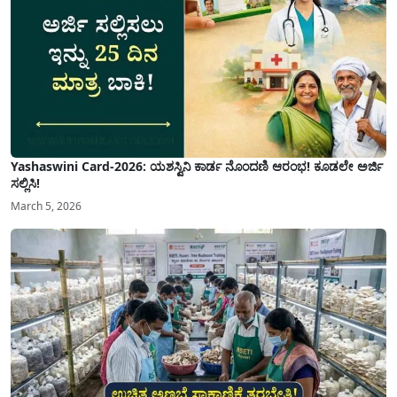
Yashaswini Card-2026: ಯಶಸ್ವಿನಿ ಕಾರ್ಡ ನೊಂದಣಿ ಆರಂಭ! ಕೂಡಲೇ ಅರ್ಜಿ
ಸಲ್ಲಿಸಿ!
March 5, 2026