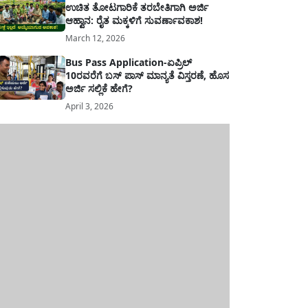
ಉಚಿತ ತೋಟಗಾರಿಕೆ ತರಬೇತಿಗಾಗಿ ಅರ್ಜಿ
ಆಹ್ವಾನ: ರೈತ ಮಕ್ಕಳಿಗೆ ಸುವರ್ಣಾವಕಾಶ!
March 12, 2026
Bus Pass Application-ಏಪ್ರಿಲ್
10ರವರೆಗೆ ಬಸ್ ಪಾಸ್ ಮಾನ್ಯತೆ ವಿಸ್ತರಣೆ, ಹೊಸ
ಅರ್ಜಿ ಸಲ್ಲಿಕೆ ಹೇಗೆ?
April 3, 2026