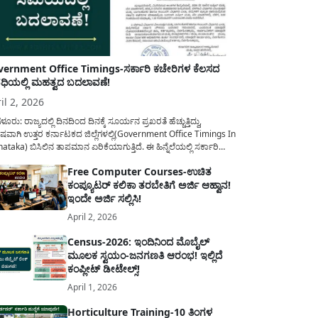
ernment Office Timings-ಸರ್ಕಾರಿ ಕಚೇರಿಗಳ ಕೆಲಸದ
ಿಯಲ್ಲಿ ಮಹತ್ವದ ಬದಲಾವಣೆ!
il 2, 2026
ಳೂರು: ರಾಜ್ಯದಲ್ಲಿ ದಿನದಿಂದ ದಿನಕ್ಕೆ ಸೂರ್ಯನ ಪ್ರಖರತೆ ಹೆಚ್ಚುತ್ತಿದ್ದು,
ಷವಾಗಿ ಉತ್ತರ ಕರ್ನಾಟಕದ ಜಿಲ್ಲೆಗಳಲ್ಲಿ(Government Office Timings In
ataka) ಬಿಸಿಲಿನ ತಾಪಮಾನ ಏರಿಕೆಯಾಗುತ್ತಿದೆ. ಈ ಹಿನ್ನೆಲೆಯಲ್ಲಿ ಸರ್ಕಾರಿ
ರರ ಹಿತದೃಷ್ಟಿಯಿಂದ ಹಾಗೂ ಸಾರ್ವಜನಿಕರ ಅನುಕೂಲಕ್ಕಾಗಿ ಕರ್ನಾಟಕ
Free Computer Courses-ಉಚಿತ
ಾರವು ಮಹತ್ವದ ನಿರ್ಧಾರವೊಂದನ್ನು ಕೈಗೊಂಡಿದೆ. ಕಿತ್ತೂರು ಕರ್ನಾಟಕ ಮತ್ತು
ಕಂಪ್ಯೂಟರ್ ಕಲಿಕಾ ತರಬೇತಿಗೆ ಅರ್ಜಿ ಆಹ್ವಾನ!
ಾಣ ಕರ್ನಾಟಕದ ಒಟ್ಟು 9 ಜಿಲ್ಲೆಗಳಲ್ಲಿ ಏಪ್ರಿಲ್...
ಇಂದೇ ಅರ್ಜಿ ಸಲ್ಲಿಸಿ!
April 2, 2026
Census-2026: ಇಂದಿನಿಂದ ಮೊಬೈಲ್
ಮೂಲಕ ಸ್ವಯಂ-ಜನಗಣತಿ ಆರಂಭ! ಇಲ್ಲಿದೆ
ಕಂಪ್ಲೀಟ್ ಡೀಟೇಲ್ಸ್!
April 1, 2026
Horticulture Training-10 ತಿಂಗಳ