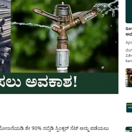
Gov
ಅವಧ
Apr
ಬೆಂಗ
ವಿಶೇ
Karn
ನೌಕ
ಸರ್ಕ
ಕಲ್ಯ
pp
ೋಜನೆಯಡಿ ಶೇ 90% ಸಬ್ಸಿಡಿ ಸ್ಪಿಂಕ್ಲರ್ ಸೆಟ್ ಅನ್ನು ಪಡೆಯಲು