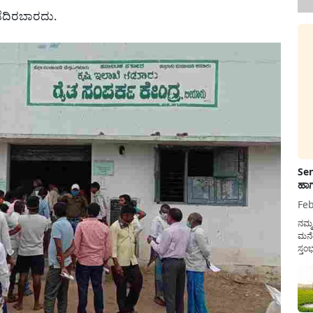
ೆದಿರಬಾರದು.
Sen
ಹಾಗ
Feb
ನಮ್
ಮನೆ
ಸ್ತಂ
ದುಡ
ನೆಮ್
ಸರ್ಕ