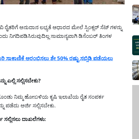
ೈತರಿಗೆ ಅನುದಾನ ಲಭ್ಯತೆ ಆಧಾರದ ಮೇಲೆ ಸ್ಪಿಂಕ್ಲರ್ ಸೆಟ್ ಗಳನ್ನು
ದು ನಿಗದಿಪಡಿಸಿರುವುದಿಲ್ಲ ಸಾಮಾನ್ಯವಾಗಿ ಡಿಸೆಂಬರ್ ತಿಂಗಳ
 ಸಾಕಾಣಿಕೆ ಆರಂಭಿಸಲು ಶೇ 50% ರಷ್ಟು ಸಬ್ಸಿಡಿ ಪಡೆಯಲು
 ಎಲ್ಲಿ ಸಲ್ಲಿಸಬೇಕು?
ಡಿಸಿಕೊಂಡು ನಿಮ್ಮ ಹೋಬಳಿಯ ಕೃಷಿ ಇಲಾಖೆಯ ರೈತ ಸಂಪರ್ಕ
ು ಪಡೆದು ಅರ್ಜಿ ಸಲ್ಲಿಸಬೇಕು.
 ಸಲ್ಲಿಸಲು ದಾಖಲೆಗಳು: