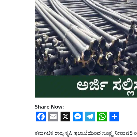
Share Now:
Facebook
Email
X
Messenger
Telegram
WhatsA
Share
ಕರ್ನಾಟಕ ರಾಜ್ಯ ಕೃಷಿ ಇಲಾಖೆಯಿಂದ ಸೂಕ್ಷ್ಮ ನೀರಾವರಿ ಯ