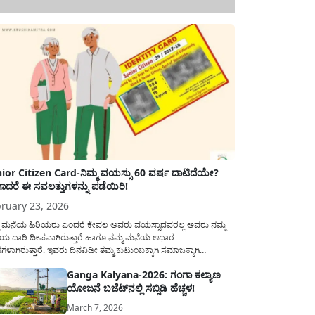
ior Citizen Card-ನಿಮ್ಮ ವಯಸ್ಸು 60 ವರ್ಷ ದಾಟಿದೆಯೇ?
ಾದರೆ ಈ ಸವಲತ್ತುಗಳನ್ನು ಪಡೆಯಿರಿ!
ruary 23, 2026
ಮ ಮನೆಯ ಹಿರಿಯರು ಎಂದರೆ ಕೇವಲ ಅವರು ವಯಸ್ಸಾದವರಲ್ಲ ಅವರು ನಮ್ಮ
ಯ ದಾರಿ ದೀಪವಾಗಿರುತ್ತಾರೆ ಹಾಗೂ ನಮ್ಮ ಮನೆಯ ಆಧಾರ
ಭಗಳಾಗಿರುತ್ತಾರೆ. ಇವರು ದಿನವಿಡೀ ತಮ್ಮ ಕುಟುಂಬಕ್ಕಾಗಿ ಸಮಾಜಕ್ಕಾಗಿ
ಿತಿರುತ್ತಾರೆ ಹಾಗೆಯೇ ಅವರು ತಮ್ಮ 60 ವರ್ಷಗಳ ನಂತರದ ಜೀವನವನ್ನು
Ganga Kalyana-2026: ಗಂಗಾ ಕಲ್ಯಾಣ
ಮದಿಯಿಂದ ಕಳೆಯಬೇಕೆಂಬುದು ಪ್ರತಿಯೊಬ್ಬರ ಕನಸಾಗಿರುತ್ತದೆ ಆದ್ದರಿಂದ
ಯೋಜನೆ ಬಜೆಟ್‌ನಲ್ಲಿ ಸಬ್ಸಿಡಿ ಹೆಚ್ಚಳ!
ಾರವು ಹಿರಿಯ ನಾಗರಿಕರ ಗುರುತಿನ ಚೀಟಿ...
March 7, 2026