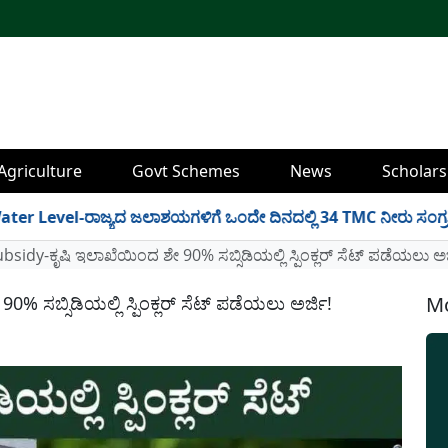
Agriculture
Govt Schemes
News
Scholars
l-ರಾಜ್ಯದ ಜಲಾಶಯಗಳಿಗೆ ಒಂದೇ ದಿನದಲ್ಲಿ 34 TMC ನೀರು ಸಂಗ್ರಹ! ಇಲ್ಲಿದೆ
bsidy-ಕೃಷಿ ಇಲಾಖೆಯಿಂದ ಶೇ 90% ಸಬ್ಸಿಡಿಯಲ್ಲಿ ಸ್ಪಿಂಕ್ಲರ್ ಸೆಟ್ ಪಡೆಯಲು ಅರ
 ಸಬ್ಸಿಡಿಯಲ್ಲಿ ಸ್ಪಿಂಕ್ಲರ್ ಸೆಟ್ ಪಡೆಯಲು ಅರ್ಜಿ!
Mo