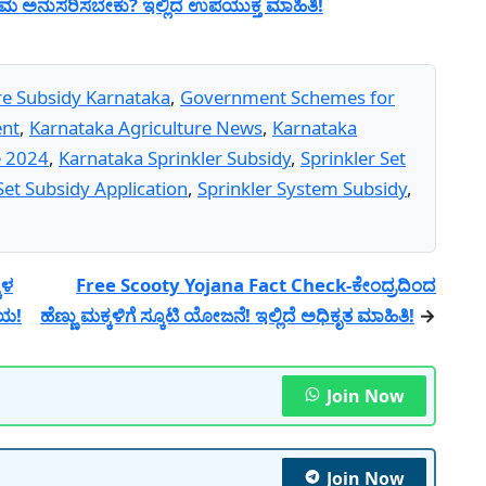
ರಮ ಅನುಸರಿಸಬೇಕು? ಇಲ್ಲಿದೆ ಉಪಯುಕ್ತ ಮಾಹಿತಿ!
re Subsidy Karnataka
,
Government Schemes for
ent
,
Karnataka Agriculture News
,
Karnataka
e 2024
,
Karnataka Sprinkler Subsidy
,
Sprinkler Set
Set Subsidy Application
,
Sprinkler System Subsidy
,
ಕಳ
Free Scooty Yojana Fact Check-ಕೇಂದ್ರದಿಂದ
ಾಯ!
ಹೆಣ್ಣು ಮಕ್ಕಳಿಗೆ ಸ್ಕೂಟಿ ಯೋಜನೆ! ಇಲ್ಲಿದೆ ಅಧಿಕೃತ ಮಾಹಿತಿ!
→
Join Now
Join Now