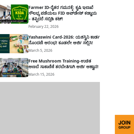
Farmer ID-ರೈತರ ಗಮನಕ್ಕೆ: ಕೃಷಿ ಇಲಾಖೆ
ಸೌಲಭ್ಯ ಪಡೆಯಲು FID ಅಪ್‌ಡೇಟ್ ಕಡ್ಡಾಯ
– ತಪ್ಪಿದರೆ ಸಬ್ಸಿಡಿ ಕಟ್!
February 22, 2026
Yashaswini Card-2026: ಯಶಸ್ವಿನಿ ಕಾರ್ಡ
ನೊಂದಣಿ ಆರಂಭ! ಕೂಡಲೇ ಅರ್ಜಿ ಸಲ್ಲಿಸಿ!
March 5, 2026
Free Mushroom Training-ಉಚಿತ
ಅಣಬೆ ಸಾಕಾಣಿಕೆ ತರಬೇತಿಗಾಗಿ ಅರ್ಜಿ ಆಹ್ವಾನ!
March 15, 2026