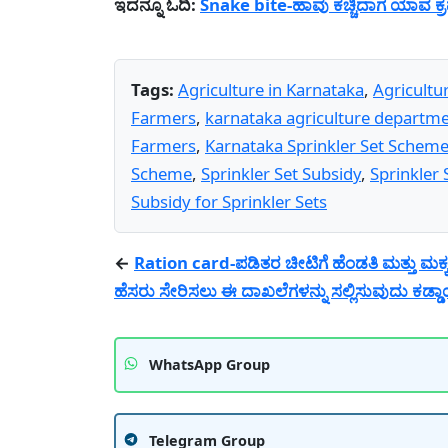
ಇದನ್ನೂ ಓದಿ:
Snake bite-ಹಾವು ಕಚ್ಚಿದಾಗ ಯಾವ ಕ್
Tags:
Agriculture in Karnataka
,
Agricultu
Farmers
,
karnataka agriculture departm
Farmers
,
Karnataka Sprinkler Set Schem
Scheme
,
Sprinkler Set Subsidy
,
Sprinkler 
Subsidy for Sprinkler Sets
←
Ration card-ಪಡಿತರ ಚೀಟಿಗೆ ಹೆಂಡತಿ ಮತ್ತು ಮಕ್
ಹೆಸರು ಸೇರಿಸಲು ಈ ದಾಖಲೆಗಳನ್ನು ಸಲ್ಲಿಸುವುದು ಕಡ್ಡ
WhatsApp Group
Telegram Group