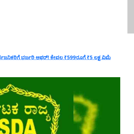
ಜನಿಕರಿಗೆ ಭರ್ಜರಿ ಆಫರ್! ಕೇವಲ ₹599ರೂಗೆ ₹5 ಲಕ್ಷ ವಿಮೆ