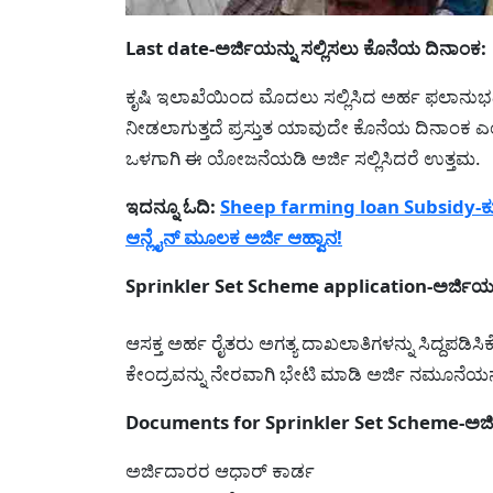
Last date-ಅರ್ಜಿಯನ್ನು ಸಲ್ಲಿಸಲು ಕೊನೆಯ ದಿನಾಂಕ:
ಕೃಷಿ ಇಲಾಖೆಯಿಂದ ಮೊದಲು ಸಲ್ಲಿಸಿದ ಅರ್ಹ ಫಲಾನುಭವಿ ರ
ನೀಡಲಾಗುತ್ತದೆ ಪ್ರಸ್ತುತ ಯಾವುದೇ ಕೊನೆಯ ದಿನಾಂಕ ಎಂ
ಒಳಗಾಗಿ ಈ ಯೋಜನೆಯಡಿ ಅರ್ಜಿ ಸಲ್ಲಿಸಿದರೆ ಉತ್ತಮ.
ಇದನ್ನೂ ಓದಿ:
Sheep farming loan Subsidy-ಕುರಿ
ಆನ್ಲೈನ್ ಮೂಲಕ ಅರ್ಜಿ ಆಹ್ವಾನ!
Sprinkler Set Scheme application-ಅರ್ಜಿಯನ್ನು
ಆಸಕ್ತ ಅರ್ಹ ರೈತರು ಅಗತ್ಯ ದಾಖಲಾತಿಗಳನ್ನು ಸಿದ್ದಪ
ಕೇಂದ್ರವನ್ನು ನೇರವಾಗಿ ಭೇಟಿ ಮಾಡಿ ಅರ್ಜಿ ನಮೂನೆಯನ್ನ
Documents for Sprinkler Set Scheme-ಅರ್ಜಿ
ಅರ್ಜಿದಾರರ ಆಧಾರ್ ಕಾರ್ಡ