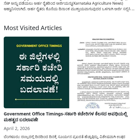
ಸೆಟ್ ಅನ್ನು ಪಡೆಯಲು ಅರ್ಹ ರೈತರಿಂದ ಅರ್ಜಿಯನ್ನು(Karnataka Agriculture News)
ಆಹ್ವಾನಿಸಲಾಗಿದೆ. ಅರ್ಹ ರೈತರು ಕೊನೆಯ ದಿನಾಂಕ ಮುಕ್ತಾಯವಾಗುವುದರ ಒಳಗಾಗಿ ಅರ್ಜಿ ಸಲ್ಲಿಸಿ ಈ
ಯೋಜನೆಯ ಪ್ರಯೋಜನ ಪಡೆದುಕೊಳ್ಳಬಹುದು. ಸೂಕ್ಷ್ಮ ನೀರಾವರಿ ಯೋಜನೆಯಡಿ ತುಂತುರು
ನೀರಾವರಿ ಘಟಕದಡಿಯಲ್ಲಿ ಜೆಟ್ ಪೈಪು...
Most Visited Articles
Government Office Timings-ಸರ್ಕಾರಿ ಕಚೇರಿಗಳ ಕೆಲಸದ ಅವಧಿಯಲ್ಲಿ
ಮಹತ್ವದ ಬದಲಾವಣೆ!
April 2, 2026
ಬೆಂಗಳೂರು: ರಾಜ್ಯದಲ್ಲಿ ದಿನದಿಂದ ದಿನಕ್ಕೆ ಸೂರ್ಯನ ಪ್ರಖರತೆ ಹೆಚ್ಚುತ್ತಿದ್ದು, ವಿಶೇಷವಾಗಿ ಉತ್ತರ