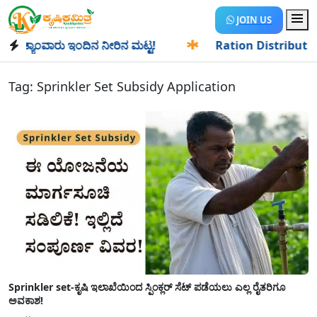
JOIN US
್ಯಾಂವಾರು ಇಂದಿನ ನೀರಿನ ಮಟ್ಟ!
✱
Ration Distribution-ಪಡಿತರದಾ
Tag:
Sprinkler Set Subsidy Application
Sprinkler set-ಕೃಷಿ ಇಲಾಖೆಯಿಂದ ಸ್ಪಿಂಕ್ಲರ್ ಸೆಟ್ ಪಡೆಯಲು ಎಲ್ಲ ರೈತರಿಗೂ
ಅವಕಾಶ!