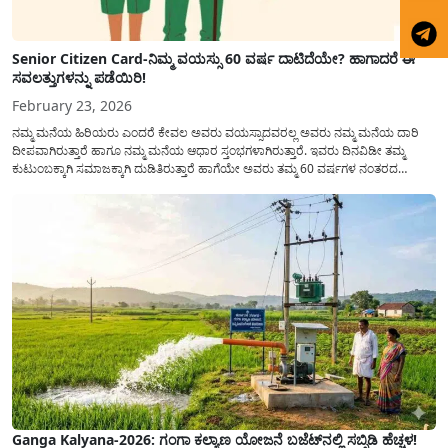
Senior Citizen Card-ನಿಮ್ಮ ವಯಸ್ಸು 60 ವರ್ಷ ದಾಟಿದೆಯೇ? ಹಾಗಾದರೆ ಈ
ಸವಲತ್ತುಗಳನ್ನು ಪಡೆಯಿರಿ!
February 23, 2026
ನಮ್ಮ ಮನೆಯ ಹಿರಿಯರು ಎಂದರೆ ಕೇವಲ ಅವರು ವಯಸ್ಸಾದವರಲ್ಲ ಅವರು ನಮ್ಮ ಮನೆಯ ದಾರಿ
ದೀಪವಾಗಿರುತ್ತಾರೆ ಹಾಗೂ ನಮ್ಮ ಮನೆಯ ಆಧಾರ ಸ್ತಂಭಗಳಾಗಿರುತ್ತಾರೆ. ಇವರು ದಿನವಿಡೀ ತಮ್ಮ
ಕುಟುಂಬಕ್ಕಾಗಿ ಸಮಾಜಕ್ಕಾಗಿ ದುಡಿತಿರುತ್ತಾರೆ ಹಾಗೆಯೇ ಅವರು ತಮ್ಮ 60 ವರ್ಷಗಳ ನಂತರದ
ಜೀವನವನ್ನು ನೆಮ್ಮದಿಯಿಂದ ಕಳೆಯಬೇಕೆಂಬುದು ಪ್ರತಿಯೊಬ್ಬರ ಕನಸಾಗಿರುತ್ತದೆ ಆದ್ದರಿಂದ ಸರ್ಕಾರವು
ಹಿರಿಯ ನಾಗರಿಕರ ಗುರುತಿನ ಚೀಟಿ...
Ganga Kalyana-2026: ಗಂಗಾ ಕಲ್ಯಾಣ ಯೋಜನೆ ಬಜೆಟ್‌ನಲ್ಲಿ ಸಬ್ಸಿಡಿ ಹೆಚ್ಚಳ!