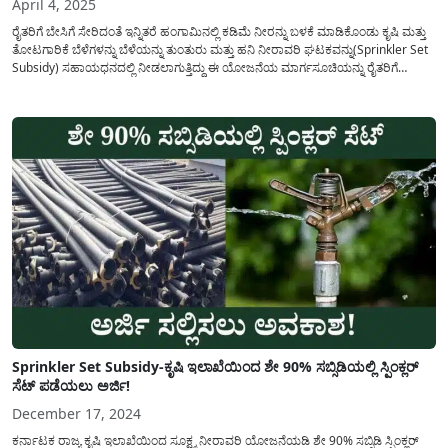
April 4, 2025
ರೈತರಿಗೆ ಬೇಸಿಗೆ ಸೇರಿದಂತೆ ಇನ್ನಿತರೆ ಹಂಗಾಮಿನಲ್ಲಿ ಕಡಿಮೆ ನೀರನ್ನು ಬಳಕೆ ಮಾಡಿಕೊಂಡು ಕೃಷಿ ಮತ್ತು
ತೋಟಗಾರಿಕೆ ಬೆಳೆಗಳನ್ನು ಬೆಳೆಯನ್ನು ತುಂತುರು ಮತ್ತು ಹನಿ ನೀರಾವರಿ ಘಟಕವನ್ನು(Sprinkler Set
Subsidy) ಸಹಾಯಧನದಲ್ಲಿ ನೀಡಲಾಗುತ್ತಿದ್ದು ಈ ಯೋಜನೆಯ ಮಾರ್ಗಸೂಚಿಯನ್ನು ರೈತರಿಗೆ
ಅನುಕೂಲವಾಗುವ ರೀತಿಯಲ್ಲಿ ಸಡಿಲಿಕೆಯನ್ನು ಮಾಡಲಾಗಿದೆ ಎಂದು ಕೃಷಿ ಸಚಿವ ಎನ್
ಚಲುವರಾಯಸ್ವಾಮಿ ಅವರು ಮಾಹಿತಿಯನ್ನು ಹಂಚಿಕೊಂಡಿದ್ದಾರೆ. ಈ...
Sprinkler Set Subsidy-ಕೃಷಿ ಇಲಾಖೆಯಿಂದ ಶೇ 90% ಸಬ್ಸಿಡಿಯಲ್ಲಿ ಸ್ಪಿಂಕ್ಲರ್
ಸೆಟ್ ಪಡೆಯಲು ಅರ್ಜಿ!
December 17, 2024
ಕರ್ನಾಟಕ ರಾಜ್ಯ ಕೃಷಿ ಇಲಾಖೆಯಿಂದ ಸೂಕ್ಷ್ಮ ನೀರಾವರಿ ಯೋಜನೆಯಡಿ ಶೇ 90% ಸಬ್ಸಿಡಿ ಸ್ಪಿಂಕ್ಲರ್