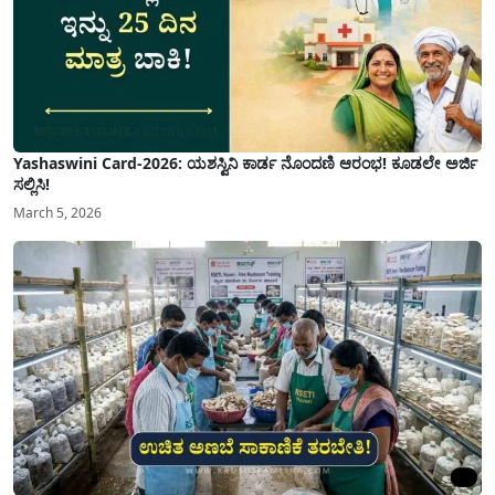
Yashaswini Card-2026: ಯಶಸ್ವಿನಿ ಕಾರ್ಡ ನೊಂದಣಿ ಆರಂಭ! ಕೂಡಲೇ ಅರ್ಜಿ
ಸಲ್ಲಿಸಿ!
March 5, 2026