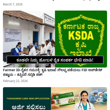
March 7, 2026
Farmer ID-ರೈತರ ಗಮನಕ್ಕೆ: ಕೃಷಿ ಇಲಾಖೆ ಸೌಲಭ್ಯ ಪಡೆಯಲು FID ಅಪ್‌ಡೇಟ್
ಕಡ್ಡಾಯ – ತಪ್ಪಿದರೆ ಸಬ್ಸಿಡಿ ಕಟ್!
February 22, 2026