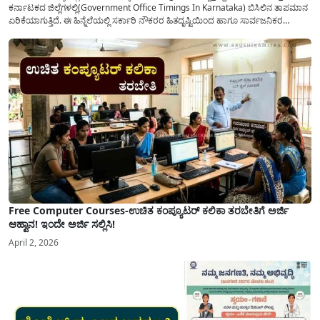
ಕರ್ನಾಟಕದ ಜಿಲ್ಲೆಗಳಲ್ಲಿ(Government Office Timings In Karnataka) ಬಿಸಿಲಿನ ತಾಪಮಾನ
ಏರಿಕೆಯಾಗುತ್ತಿದೆ. ಈ ಹಿನ್ನೆಲೆಯಲ್ಲಿ ಸರ್ಕಾರಿ ನೌಕರರ ಹಿತದೃಷ್ಟಿಯಿಂದ ಹಾಗೂ ಸಾರ್ವಜನಿಕರ
ಅನುಕೂಲಕ್ಕಾಗಿ ಕರ್ನಾಟಕ ಸರ್ಕಾರವು ಮಹತ್ವದ ನಿರ್ಧಾರವೊಂದನ್ನು ಕೈಗೊಂಡಿದೆ. ಕಿತ್ತೂರು ಕರ್ನಾಟಕ
ಮತ್ತು ಕಲ್ಯಾಣ ಕರ್ನಾಟಕದ ಒಟ್ಟು 9 ಜಿಲ್ಲೆಗಳಲ್ಲಿ ಏಪ್ರಿಲ್...
Free Computer Courses-ಉಚಿತ ಕಂಪ್ಯೂಟರ್ ಕಲಿಕಾ ತರಬೇತಿಗೆ ಅರ್ಜಿ
ಆಹ್ವಾನ! ಇಂದೇ ಅರ್ಜಿ ಸಲ್ಲಿಸಿ!
April 2, 2026