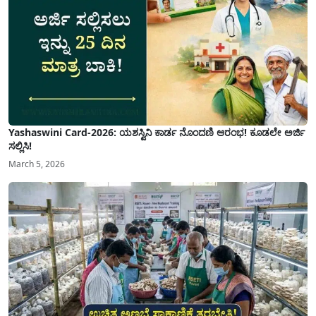
Yashaswini Card-2026: ಯಶಸ್ವಿನಿ ಕಾರ್ಡ ನೊಂದಣಿ ಆರಂಭ! ಕೂಡಲೇ ಅರ್ಜಿ
ಸಲ್ಲಿಸಿ!
March 5, 2026