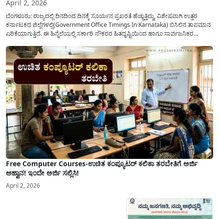
April 2, 2026
ಬೆಂಗಳೂರು: ರಾಜ್ಯದಲ್ಲಿ ದಿನದಿಂದ ದಿನಕ್ಕೆ ಸೂರ್ಯನ ಪ್ರಖರತೆ ಹೆಚ್ಚುತ್ತಿದ್ದು, ವಿಶೇಷವಾಗಿ ಉತ್ತರ
ಕರ್ನಾಟಕದ ಜಿಲ್ಲೆಗಳಲ್ಲಿ(Government Office Timings In Karnataka) ಬಿಸಿಲಿನ ತಾಪಮಾನ
ಏರಿಕೆಯಾಗುತ್ತಿದೆ. ಈ ಹಿನ್ನೆಲೆಯಲ್ಲಿ ಸರ್ಕಾರಿ ನೌಕರರ ಹಿತದೃಷ್ಟಿಯಿಂದ ಹಾಗೂ ಸಾರ್ವಜನಿಕರ
ಅನುಕೂಲಕ್ಕಾಗಿ ಕರ್ನಾಟಕ ಸರ್ಕಾರವು ಮಹತ್ವದ ನಿರ್ಧಾರವೊಂದನ್ನು ಕೈಗೊಂಡಿದೆ. ಕಿತ್ತೂರು ಕರ್ನಾಟಕ
ಮತ್ತು ಕಲ್ಯಾಣ ಕರ್ನಾಟಕದ ಒಟ್ಟು 9 ಜಿಲ್ಲೆಗಳಲ್ಲಿ ಏಪ್ರಿಲ್...
Free Computer Courses-ಉಚಿತ ಕಂಪ್ಯೂಟರ್ ಕಲಿಕಾ ತರಬೇತಿಗೆ ಅರ್ಜಿ
ಆಹ್ವಾನ! ಇಂದೇ ಅರ್ಜಿ ಸಲ್ಲಿಸಿ!
April 2, 2026