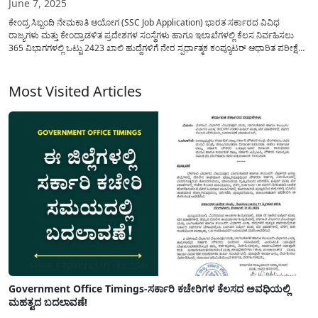
June 7, 2025
ಕೇಂದ್ರ ಸಿಬ್ಬಂದಿ ನೇಮಕಾತಿ ಆಯೋಗ (SSC Job Application) ಭಾರತ ಸರ್ಕಾರದ ವಿವಿಧ
ರಾಜ್ಯಗಳು ಮತ್ತು ಕೇಂದ್ರಾಡಳಿತ ಪ್ರದೇಶಗಳ ಸಂಸ್ಥೆಗಳು ಹಾಗೂ ಇಲಾಖೆಗಳಲ್ಲಿ ಕೆಲಸ ನಿರ್ವಹಿಸಲು
365 ವಿಭಾಗಗಳಲ್ಲಿ ಒಟ್ಟು 2423 ಖಾಲಿ ಹುದ್ದೆಗಳಿಗೆ ನೇರ ಸ್ಪರ್ಧಾತ್ಮಕ ಕಂಪ್ಯೂಟರ್ ಆಧಾರಿತ ಪರೀಕ್ಷೆ
(CBE) ಮೂಲಕ ನೇಮಕಾತಿ ಪ್ರಕ್ರಿಯೆಯನ್ನು ಪ್ರಕಟಿಸಿದೆ. ಈ ಸಂಬಂಧಿಸಿದ ಅಧಿಸೂಚನೆಯನ್ನು 2025ರ
ಜೂನ್...
Most Visited Articles
Government Office Timings-ಸರ್ಕಾರಿ ಕಚೇರಿಗಳ ಕೆಲಸದ ಅವಧಿಯಲ್ಲಿ
ಮಹತ್ವದ ಬದಲಾವಣೆ!