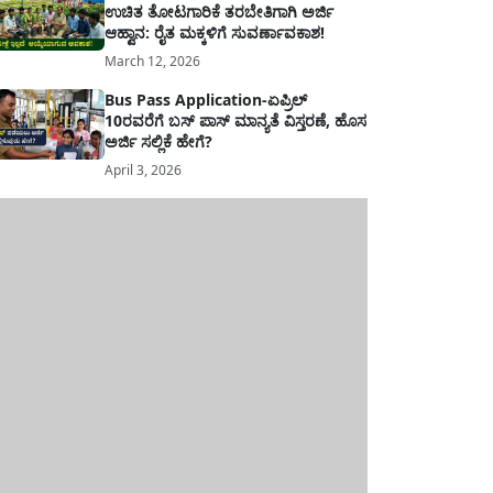
ಉಚಿತ ತೋಟಗಾರಿಕೆ ತರಬೇತಿಗಾಗಿ ಅರ್ಜಿ
ಆಹ್ವಾನ: ರೈತ ಮಕ್ಕಳಿಗೆ ಸುವರ್ಣಾವಕಾಶ!
March 12, 2026
Bus Pass Application-ಏಪ್ರಿಲ್
10ರವರೆಗೆ ಬಸ್ ಪಾಸ್ ಮಾನ್ಯತೆ ವಿಸ್ತರಣೆ, ಹೊಸ
ಅರ್ಜಿ ಸಲ್ಲಿಕೆ ಹೇಗೆ?
April 3, 2026