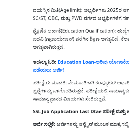
ವಯಸ್ಸಿನ ಮಿತಿ(Age limit): ಅಭ್ಯರ್ಥಿಗಳು 2025ರ ಆ
SC/ST, OBC, ಮತ್ತು PWD ವರ್ಗದ ಅಭ್ಯರ್ಥಿಗಳಿಗೆ ಸರ
ಶೈಕ್ಷಣಿಕ ಅರ್ಹತೆ(Education Qualification): ಹುದ್ದ
ಪದವಿ (ಗ್ರಾಜುಯೇಷನ್) ವರೆಗಿನ ಶಿಕ್ಷಣ ಅಗತ್ಯವಿದೆ. ಕೆಲ
ಅಗತ್ಯವಾಗಿರುತ್ತದೆ.
ಇದನ್ನೂ ಓದಿ:
Education Loan-ಅರಿವು ಯೋಜನೆಯಡಿ ಕ
ಪಡೆಯಲು ಅರ್ಜಿ!
ಪರೀಕ್ಷೆಯ ಮಾದರಿ: ನೇಮಕಾತಿಗಾಗಿ ಕಂಪ್ಯೂಟರ್ ಆಧಾರ
ಪ್ರಶ್ನೆಗಳನ್ನು ಒಳಗೊಂಡಿರುತ್ತದೆ. ಪರೀಕ್ಷೆಯಲ್ಲಿ ಸಾಮಾನ್ಯ ಬು
ಸಾಮಾನ್ಯ ಜ್ಞಾನದ ವಿಷಯಗಳು ಸೇರಿರುತ್ತವೆ.
SSL Job Application Last Dtae-ಪರೀಕ್ಷೆ ಮತ್ತು 
ಅರ್ಜಿ ಸಲ್ಲಿಕೆ
: ಅರ್ಜಿಗಳನ್ನು ಆನ್ಲೈನ್ ಮೂಲಕ ಮಾತ್ರ ಸಲ