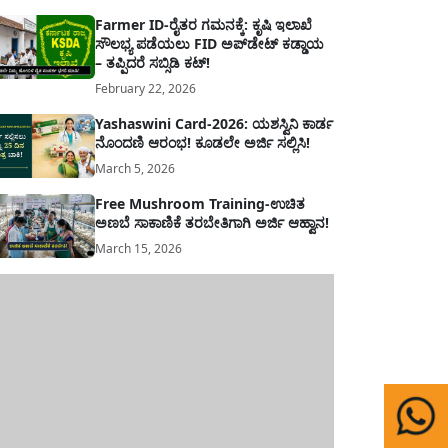
Farmer ID-ರೈತರ ಗಮನಕ್ಕೆ: ಕೃಷಿ ಇಲಾಖೆ
ಸೌಲಭ್ಯ ಪಡೆಯಲು FID ಅಪ್‌ಡೇಟ್ ಕಡ್ಡಾಯ
– ತಪ್ಪಿದರೆ ಸಬ್ಸಿಡಿ ಕಟ್!
February 22, 2026
Yashaswini Card-2026: ಯಶಸ್ವಿನಿ ಕಾರ್ಡ
ನೊಂದಣಿ ಆರಂಭ! ಕೂಡಲೇ ಅರ್ಜಿ ಸಲ್ಲಿಸಿ!
March 5, 2026
Free Mushroom Training-ಉಚಿತ
ಅಣಬೆ ಸಾಕಾಣಿಕೆ ತರಬೇತಿಗಾಗಿ ಅರ್ಜಿ ಆಹ್ವಾನ!
March 15, 2026