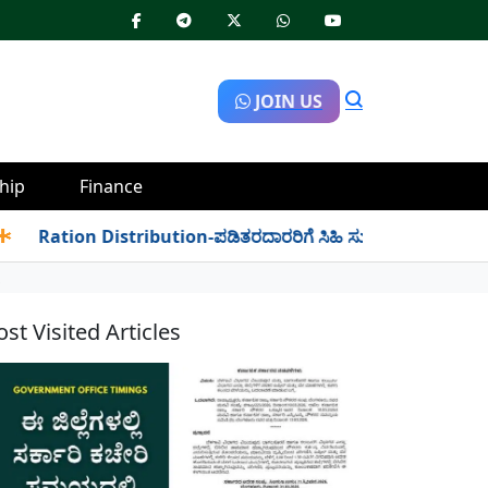
JOIN US
hip
Finance
ation Distribution-ಪಡಿತರದಾರರಿಗೆ ಸಿಹಿ ಸುದ್ದಿ: ಇನ್ಮುಂದೆ ಬೆಳಿಗ್ಗೆ 6 ರಿ
!
st Visited Articles