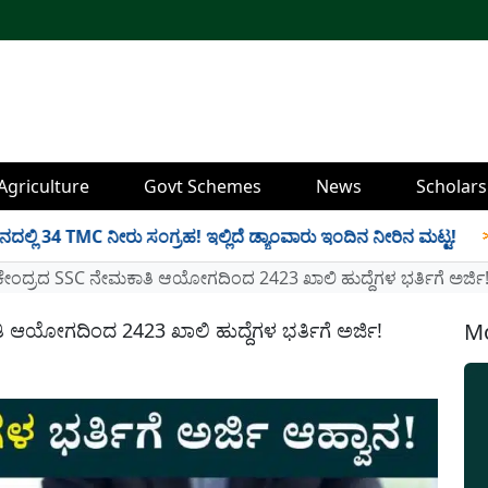
Agriculture
Govt Schemes
News
Scholars
TMC ನೀರು ಸಂಗ್ರಹ! ಇಲ್ಲಿದೆ ಡ್ಯಾಂವಾರು ಇಂದಿನ ನೀರಿನ ಮಟ್ಟ!
✱
R
ಕೇಂದ್ರದ SSC ನೇಮಕಾತಿ ಆಯೋಗದಿಂದ 2423 ಖಾಲಿ ಹುದ್ದೆಗಳ ಭರ್ತಿಗೆ ಅರ್ಜಿ
 ಆಯೋಗದಿಂದ 2423 ಖಾಲಿ ಹುದ್ದೆಗಳ ಭರ್ತಿಗೆ ಅರ್ಜಿ!
Mo