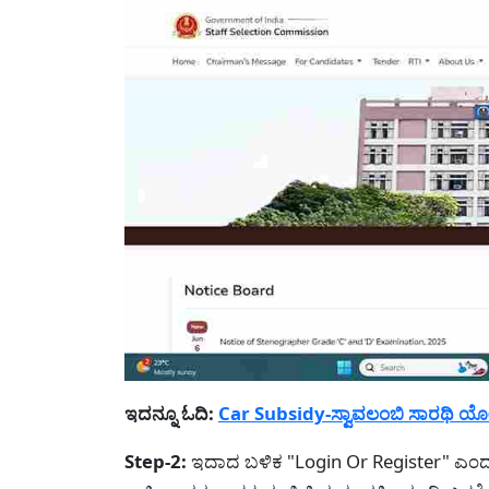
ಇದನ್ನೂ ಓದಿ:
Car Subsidy-ಸ್ವಾವಲಂಬಿ ಸಾರಥಿ ಯೋಜನೆ 
Step-2:
ಇದಾದ ಬಳಿಕ "Login Or Register" ಎಂದು