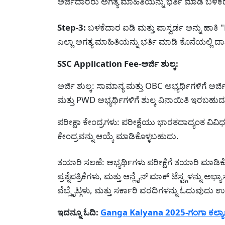
ಅರ್ಜಿದಾರರು ಅಗತ್ಯ ಮಾಹಿತಿಯನ್ನು ಭರ್ತಿ ಮಾಡಿ ಬಳಕೆದ
Step-3:
ಬಳಕೆದಾರ ಐಡಿ ಮತ್ತು ಪಾಸ್ವರ್ಡ ಅನ್ನು ಹಾಕಿ 
ಎಲ್ಲಾ ಅಗತ್ಯ ಮಾಹಿತಿಯನ್ನು ಭರ್ತಿ ಮಾಡಿ ಕೊನೆಯಲ್ಲಿ ದ
SSC Application Fee-ಅರ್ಜಿ ಶುಲ್ಕ:
ಅರ್ಜಿ ಶುಲ್ಕ: ಸಾಮಾನ್ಯ ಮತ್ತು OBC ಅಭ್ಯರ್ಥಿಗಳಿಗೆ 
ಮತ್ತು PWD ಅಭ್ಯರ್ಥಿಗಳಿಗೆ ಶುಲ್ಕ ವಿನಾಯಿತಿ ಇರಬಹುದು
ಪರೀಕ್ಷಾ ಕೇಂದ್ರಗಳು: ಪರೀಕ್ಷೆಯು ಭಾರತದಾದ್ಯಂತ ವಿವಿಧ 
ಕೇಂದ್ರವನ್ನು ಆಯ್ಕೆ ಮಾಡಿಕೊಳ್ಳಬಹುದು.
ತಯಾರಿ ಸಲಹೆ: ಅಭ್ಯರ್ಥಿಗಳು ಪರೀಕ್ಷೆಗೆ ತಯಾರಿ ಮಾಡಿಕೊ
ಪ್ರಶ್ನೆಪತ್ರಿಕೆಗಳು, ಮತ್ತು ಆನ್ಲೈನ್ ಮಾಕ್ ಟೆಸ್ಟ್ಗಳನ್ನು ಅ
ವೆಬ್ಸೈಟ್ಗಳು, ಮತ್ತು ಸರ್ಕಾರಿ ವರದಿಗಳನ್ನು ಓದುವುದು 
ಇದನ್ನೂ ಓದಿ:
Ganga Kalyana 2025-ಗಂಗಾ ಕಲ್ಯಾ