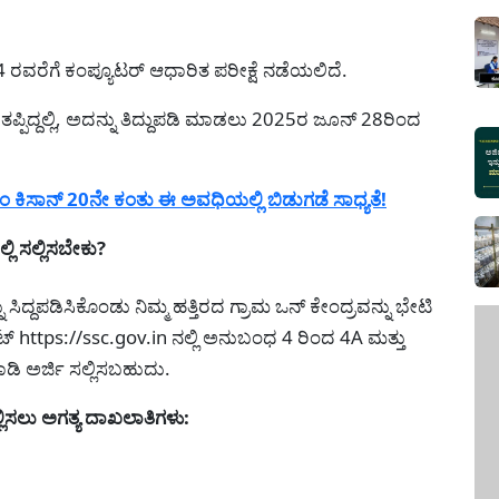
 ರವರೆಗೆ ಕಂಪ್ಯೂಟರ್ ಆಧಾರಿತ ಪರೀಕ್ಷೆ ನಡೆಯಲಿದೆ.
ಪ್ಪಿದ್ದಲ್ಲಿ, ಅದನ್ನು ತಿದ್ದುಪಡಿ ಮಾಡಲು 2025ರ ಜೂನ್ 28ರಿಂದ
ಕಿಸಾನ್ 20ನೇ ಕಂತು ಈ ಅವಧಿಯಲ್ಲಿ ಬಿಡುಗಡೆ ಸಾಧ್ಯತೆ!
ಿ ಸಲ್ಲಿಸಬೇಕು?
 ಸಿದ್ದಪಡಿಸಿಕೊಂಡು ನಿಮ್ಮ ಹತ್ತಿರದ ಗ್ರಾಮ ಒನ್ ಕೇಂದ್ರವನ್ನು ಭೇಟಿ
್ https://ssc.gov.in ನಲ್ಲಿ ಅನುಬಂಧ 4 ರಿಂದ 4A ಮತ್ತು
ಿ ಅರ್ಜಿ ಸಲ್ಲಿಸಬಹುದು.
ಿಸಲು ಅಗತ್ಯ ದಾಖಲಾತಿಗಳು: