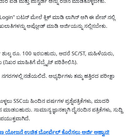
ಾರ ಐಡಿ ಮತ್ತು ಪಾಸ್ವರ್ಡ ಅನ್ನು ರಚನೆ ಮಾಡಿಕೊಳ್ಳಬೇಕು.
"Login" ಬಟನ್ ಮೇಲೆ ಕ್ಲಿಕ್ ಮಾಡಿ ಲಾಗಿನ್ ಅಗಿ ಈ ಪೇಜ್ ನಲ್ಲಿ
ಾಖಲಾತಿಗಳನ್ನು ಅಪ್ಲೋಡ್ ಮಾಡಿ ಅರ್ಜಿಯನ್ನು ಸಲ್ಲಿಸಬೇಕು.
ಅರ್ಜಿ ಶುಲ್ಕ ರೂ. 100 ಇರಬಹುದು, ಆದರೆ SC/ST, ಮಹಿಳೆಯರು,
 (ನಿಖರ ಮಾಹಿತಿಗೆ ವೆಬ್ಸೈಟ್ ಪರಿಶೀಲಿಸಿ).
ನಗರಗಳಲ್ಲಿ ನಡೆಯಲಿದೆ. ಅಭ್ಯರ್ಥಿಗಳು ತಮ್ಮ ಹತ್ತಿರದ ಪರೀಕ್ಷಾ
ಳ್ಳಲು SSCಯ ಹಿಂದಿನ ವರ್ಷಗಳ ಪ್ರಶ್ನೆಪತ್ರಿಕೆಗಳು, ಮಾದರಿ
ಭ್ಯಾಸ ಮಾಡಬಹುದು. ಸಾಮಾನ್ಯ ಜ್ಞಾನಕ್ಕಾಗಿ ದೈನಂದಿನ ಪತ್ರಿಕೆಗಳು, ಸುದ್ದಿ
ಉಪಯುಕ್ತವಾಗಿದೆ.
ಣ ಯೋಜನೆ ಉಚಿತ ಬೋರ್ವೆಲ್ ಕೊರೆಸಲು ಅರ್ಜಿ ಆಹ್ವಾನ!