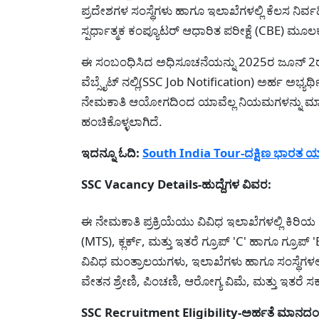
ಪ್ರದೇಶಗಳ ಸಂಸ್ಥೆಗಳು ಹಾಗೂ ಇಲಾಖೆಗಳಲ್ಲಿ ಕೆಲಸ ನಿರ್ವ
ಸ್ಪರ್ಧಾತ್ಮಕ ಕಂಪ್ಯೂಟರ್ ಆಧಾರಿತ ಪರೀಕ್ಷೆ (CBE) ಮೂಲಕ 
ಈ ಸಂಬಂಧಿಸಿದ ಅಧಿಸೂಚನೆಯನ್ನು 2025ರ ಜೂನ್ 2ರಂ
ವೆಬ್ಸೈಟ್ ನಲ್ಲಿ(SSC Job Notification) ಅರ್ಹ ಅಭ್ಯರ್ಥ
ನೇಮಕಾತಿ ಆಯೋಗದಿಂದ ಯಾವೆಲ್ಲ ನಿಯಮಗಳನ್ನು ಮಾಡಲಾ
ಹಂಚಿಕೊಳ್ಳಲಾಗಿದೆ.
ಇದನ್ನೂ ಓದಿ:
South India Tour-ದಕ್ಷಿಣ ಭಾರತ ಯಾ
SSC Vacancy Details-ಹುದ್ದೆಗಳ ವಿವರ:
ಈ ನೇಮಕಾತಿ ಪ್ರಕ್ರಿಯೆಯು ವಿವಿಧ ಇಲಾಖೆಗಳಲ್ಲಿ ಕಿರಿಯ
(MTS), ಕ್ಲರ್ಕ್, ಮತ್ತು ಇತರೆ ಗ್ರೂಪ್ 'C' ಹಾಗೂ ಗ್ರೂಪ್
ವಿವಿಧ ಮಂತ್ರಾಲಯಗಳು, ಇಲಾಖೆಗಳು ಹಾಗೂ ಸಂಸ್ಥೆಗಳಲ್ಲಿ
ವೇತನ ಶ್ರೇಣಿ, ಪಿಂಚಣಿ, ಆರೋಗ್ಯ ವಿಮೆ, ಮತ್ತು ಇತರೆ ಸರ್
SSC Recruitment Eligibility-ಅರ್ಹತೆ ಮಾನದ