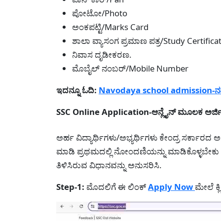
ಪೋಟೋ/Photo
ಅಂಕಪಟ್ಟಿ/Marks Card
ಶಾಲಾ ವ್ಯಾಸಂಗ ಪ್ರಮಾಣ ಪತ್ರ/Study Certifica
ನಿವಾಸ ದೃಡೀಕರಣ.
ಮೊಬೈಲ್ ನಂಬರ್/Mobile Number
ಇದನ್ನೂ ಓದಿ:
Navodaya school admission-ನವೋದ
SSC Online Application-ಆನ್ಲೈನ್ ಮೂಲಕ ಅರ್ಜಿ 
ಅರ್ಹ ವಿದ್ಯಾರ್ಥಿಗಳು/ಅಭ್ಯರ್ಥಿಗಳು ಕೇಂದ್ರ ಸರ್ಕಾರದ ಅ
ಮಾಡಿ ಪ್ರಥಮದಲ್ಲಿ ನೋಂದಣಿಯನ್ನು ಮಾಡಿಕೊಳ್ಳಬೇಕು ನಂ
ತಿಳಿಸಿರುವ ವಿಧಾನವನ್ನು ಅನುಸರಿಸಿ.
Step-1:
ಮೊದಲಿಗೆ ಈ ಲಿಂಕ್
Apply Now
ಮೇಲೆ ಕ್