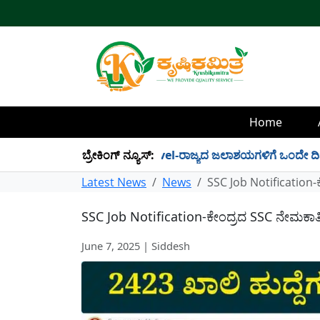
Home
!
✱
Dam Water Level-ರಾಜ್ಯದ ಜಲಾಶಯಗಳಿಗೆ ಒಂದೇ ದಿನದಲ್ಲಿ 34 
ಬ್ರೇಕಿಂಗ್ ನ್ಯೂಸ್:
Latest News
News
SSC Job Notification-
SSC Job Notification-ಕೇಂದ್ರದ SSC ನೇಮಕಾತಿ
June 7, 2025 | Siddesh