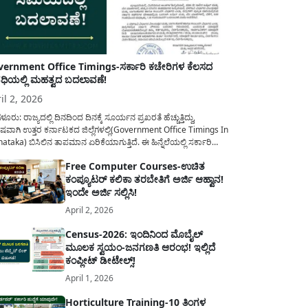
ernment Office Timings-ಸರ್ಕಾರಿ ಕಚೇರಿಗಳ ಕೆಲಸದ
ಿಯಲ್ಲಿ ಮಹತ್ವದ ಬದಲಾವಣೆ!
il 2, 2026
ಳೂರು: ರಾಜ್ಯದಲ್ಲಿ ದಿನದಿಂದ ದಿನಕ್ಕೆ ಸೂರ್ಯನ ಪ್ರಖರತೆ ಹೆಚ್ಚುತ್ತಿದ್ದು,
ಷವಾಗಿ ಉತ್ತರ ಕರ್ನಾಟಕದ ಜಿಲ್ಲೆಗಳಲ್ಲಿ(Government Office Timings In
ataka) ಬಿಸಿಲಿನ ತಾಪಮಾನ ಏರಿಕೆಯಾಗುತ್ತಿದೆ. ಈ ಹಿನ್ನೆಲೆಯಲ್ಲಿ ಸರ್ಕಾರಿ
ರರ ಹಿತದೃಷ್ಟಿಯಿಂದ ಹಾಗೂ ಸಾರ್ವಜನಿಕರ ಅನುಕೂಲಕ್ಕಾಗಿ ಕರ್ನಾಟಕ
Free Computer Courses-ಉಚಿತ
ಾರವು ಮಹತ್ವದ ನಿರ್ಧಾರವೊಂದನ್ನು ಕೈಗೊಂಡಿದೆ. ಕಿತ್ತೂರು ಕರ್ನಾಟಕ ಮತ್ತು
ಕಂಪ್ಯೂಟರ್ ಕಲಿಕಾ ತರಬೇತಿಗೆ ಅರ್ಜಿ ಆಹ್ವಾನ!
ಾಣ ಕರ್ನಾಟಕದ ಒಟ್ಟು 9 ಜಿಲ್ಲೆಗಳಲ್ಲಿ ಏಪ್ರಿಲ್...
ಇಂದೇ ಅರ್ಜಿ ಸಲ್ಲಿಸಿ!
April 2, 2026
Census-2026: ಇಂದಿನಿಂದ ಮೊಬೈಲ್
ಮೂಲಕ ಸ್ವಯಂ-ಜನಗಣತಿ ಆರಂಭ! ಇಲ್ಲಿದೆ
ಕಂಪ್ಲೀಟ್ ಡೀಟೇಲ್ಸ್!
April 1, 2026
Horticulture Training-10 ತಿಂಗಳ