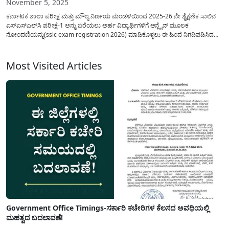
November 5, 2025
ಕರ್ನಾಟಕ ಶಾಲಾ ಪರೀಕ್ಷ ಮತ್ತು ಮೌಲ್ಯ ನಿರ್ಣಯ ಮಂಡಳಿಯಿಂದ 2025-26 ನೇ ಶೈಕ್ಷಣಿಕ ಸಾಲಿನ
ಎಸ್​ಎಸ್​ಎಲ್​​ಸಿ ಪರೀಕ್ಷೆ-1 ಅನ್ನು ಬರೆಯಲು ಅರ್ಹ ವಿದ್ಯಾರ್ಥಿಗಳಿಗೆ ಆನ್ಲೈನ್ ಮೂಲಕ
ನೋಂದಣಿಯನ್ನು(sslc exam registration 2026) ಮಾಡಿಕೊಳ್ಳಲು ಈ ಹಿಂದೆ ನಿಗದಿಪಡಿಸಿದ
ಅಂತಿಮ ದಿನಾಂಕವನ್ನು ವಿಸ್ತರಣೆ ಮಾಡಿ ಮಂಡಳಿಯಿಂದ ಅಧಿಕೃತ ಆದೇಶವನ್ನು ಹೊರಡಿಸಲಾಗಿದೆ.
ಮಂಡಳಿಯಿಂದ ವಿದ್ಯಾರ್ಥಿಗಳು ಪರೀಕ್ಷೆ ಬರೆಯಲು ನೋಂದಣಿಯನ್ನು...
Most Visited Articles
Government Office Timings-ಸರ್ಕಾರಿ ಕಚೇರಿಗಳ ಕೆಲಸದ ಅವಧಿಯಲ್ಲಿ
ಮಹತ್ವದ ಬದಲಾವಣೆ!