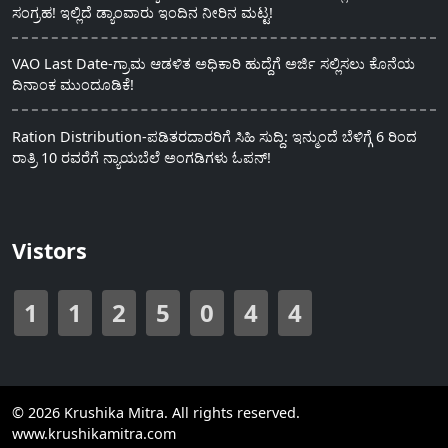
ಸಂಗ್ರಹ! ಇಲ್ಲಿದೆ ಡ್ಯಾಂವಾರು ಇಂದಿನ ನೀರಿನ ಮಟ್ಟ!
VAO Last Date-ಗ್ರಾಮ ಆಡಳಿತ ಅಧಿಕಾರಿ ಹುದ್ದೆಗೆ ಅರ್ಜಿ ಸಲ್ಲಿಸಲು ಕೊನೆಯ
ದಿನಾಂಕ ಮುಂದೂಡಿಕೆ!
Ration Distribution-ಪಡಿತರದಾರರಿಗೆ ಸಿಹಿ ಸುದ್ದಿ: ಇನ್ಮುಂದೆ ಬೆಳಿಗ್ಗೆ 6 ರಿಂದ
ರಾತ್ರಿ 10 ರವರೆಗೆ ನ್ಯಾಯಬೆಲೆ ಅಂಗಡಿಗಳು ಓಪನ್!
Vistors
1
1
2
5
0
4
4
© 2026 Krushika Mitra. All rights reserved.
www.krushikamitra.com