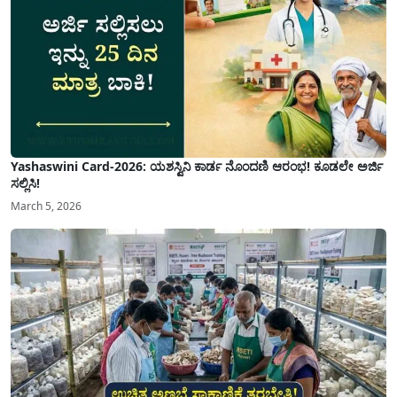
Yashaswini Card-2026: ಯಶಸ್ವಿನಿ ಕಾರ್ಡ ನೊಂದಣಿ ಆರಂಭ! ಕೂಡಲೇ ಅರ್ಜಿ
ಸಲ್ಲಿಸಿ!
March 5, 2026