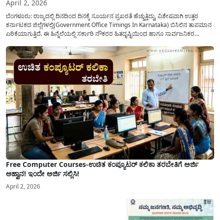
April 2, 2026
ಬೆಂಗಳೂರು: ರಾಜ್ಯದಲ್ಲಿ ದಿನದಿಂದ ದಿನಕ್ಕೆ ಸೂರ್ಯನ ಪ್ರಖರತೆ ಹೆಚ್ಚುತ್ತಿದ್ದು, ವಿಶೇಷವಾಗಿ ಉತ್ತರ
ಕರ್ನಾಟಕದ ಜಿಲ್ಲೆಗಳಲ್ಲಿ(Government Office Timings In Karnataka) ಬಿಸಿಲಿನ ತಾಪಮಾನ
ಏರಿಕೆಯಾಗುತ್ತಿದೆ. ಈ ಹಿನ್ನೆಲೆಯಲ್ಲಿ ಸರ್ಕಾರಿ ನೌಕರರ ಹಿತದೃಷ್ಟಿಯಿಂದ ಹಾಗೂ ಸಾರ್ವಜನಿಕರ
ಅನುಕೂಲಕ್ಕಾಗಿ ಕರ್ನಾಟಕ ಸರ್ಕಾರವು ಮಹತ್ವದ ನಿರ್ಧಾರವೊಂದನ್ನು ಕೈಗೊಂಡಿದೆ. ಕಿತ್ತೂರು ಕರ್ನಾಟಕ
ಮತ್ತು ಕಲ್ಯಾಣ ಕರ್ನಾಟಕದ ಒಟ್ಟು 9 ಜಿಲ್ಲೆಗಳಲ್ಲಿ ಏಪ್ರಿಲ್...
Free Computer Courses-ಉಚಿತ ಕಂಪ್ಯೂಟರ್ ಕಲಿಕಾ ತರಬೇತಿಗೆ ಅರ್ಜಿ
ಆಹ್ವಾನ! ಇಂದೇ ಅರ್ಜಿ ಸಲ್ಲಿಸಿ!
April 2, 2026