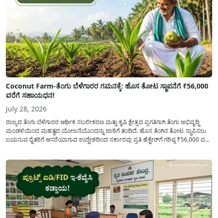
Coconut Farm-ತೆಂಗು ಬೆಳೆಗಾರರ ಗಮನಕ್ಕೆ: ಹೊಸ ತೋಟ ಸ್ಥಾಪನೆಗೆ ₹56,000
ವರೆಗೆ ಸಹಾಯಧನ!
July 28, 2026
ರಾಜ್ಯದ ತೆಂಗು ಬೆಳೆಗಾರರ ಆರ್ಥಿಕ ಸಬಲೀಕರಣ ಮತ್ತು ಕೃಷಿ ಕ್ಷೇತ್ರದ ಪ್ರಗತಿಗಾಗಿ ತೆಂಗು ಅಭಿವೃದ್ದಿ
ಮಂಡಳಿಯಿಂದ ಮಹತ್ವದ ಯೋಜನೆಯೊಂದನ್ನು ಜಾರಿಗೆ ತಂದಿದೆ. ಹೊಸ ತೆಂಗಿನ ತೋಟ ಸ್ಥಾಪಿಸಲು
ಬಯಸುವ ರೈತರಿಗೆ ಆಸರೆಯಾಗುವ ಉದ್ದೇಶದಿಂದ ಸರ್ಕಾರವು ಪ್ರತಿ ಹೆಕ್ಟೇರ್‌ಗೆ ಗರಿಷ್ಠ ₹56,000 ವರೆಗೆ
ಧನಸಹಾಯ ಪಡೆಯಲು ಅರ್ಜಿಯನ್ನು ಆಹ್ವಾನಿಸಿದೆ. ತೆಂಗು ಅಭಿವೃದ್ದಿ ಮಂಡಳಿಯ ಯೋಜನೆ
ಅಡಿಯಲ್ಲಿ ನೀಡಲಾಗುವ...