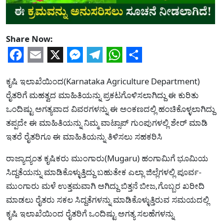
Share Now:
Facebook
Email
X
Messenger
Telegram
WhatsApp
Share
ಕೃಷಿ ಇಲಾಖೆಯಿಂದ(Karnataka Agriculture Department)
ರೈತರಿಗೆ ಮಹತ್ವದ ಮಾಹಿತಿಯನ್ನು ಪ್ರಕಟಗೊಳಿಸಲಾಗಿದ್ದು ಈ ಕುರಿತು
ಒಂದಿಷ್ಟು ಅಗತ್ಯವಾದ ವಿವರಗಳನ್ನು ಈ ಅಂಕಣದಲ್ಲಿ ಹಂಚಿಕೊಳ್ಳಲಾಗಿದ್ದು
ತಪ್ಪದೇ ಈ ಮಾಹಿತಿಯನ್ನು ನಿಮ್ಮ ವಾಟ್ಸಾಪ್ ಗುಂಪುಗಳಲ್ಲಿ ಶೇರ್ ಮಾಡಿ
ಇತರೆ ರೈತರಿಗೂ ಈ ಮಾಹಿತಿಯನ್ನು ತಿಳಿಸಲು ಸಹಕರಿಸಿ
ರಾಜ್ಯಾದ್ಯಂತ ಕೃಷಿಕರು ಮುಂಗಾರು(Mugaru) ಹಂಗಾಮಿಗೆ ಭೂಮಿಯ
ಸಿದ್ದತೆಯನ್ನು ಮಾಡಿಕೊಳ್ಳುತ್ತಿದ್ದು ಬಹುತೇಕ ಎಲ್ಲಾ ಜಿಲ್ಲೆಗಳಲ್ಲಿ ಪೂರ್ವ-
ಮುಂಗಾರು ಮಳೆ ಉತ್ತಮವಾಗಿ ಅಗಿದ್ದು ಬಿತ್ತನೆ ಬೀಜ,ಗೊಬ್ಬರ ಖರೀದಿ
ಮಾಡಲು ರೈತರು ಸಕಲ ಸಿದ್ದತೆಗಳನ್ನು ಮಾಡಿಕೊಳ್ಳುತ್ತಿರುವ ಸಮಯದಲ್ಲಿ
ಕೃಷಿ ಇಲಾಖೆಯಿಂದ ರೈತರಿಗೆ ಒಂದಿಷ್ಟು ಅಗತ್ಯ ಸಲಹೆಗಳನ್ನು