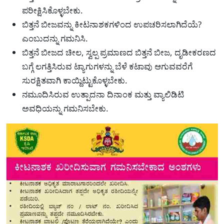
ಪರೀಕ್ಷಿಸಿಕೊಳ್ಳಬೇಕು.
ಬಿತ್ತನೆ ಬೀಜವನ್ನು ಕೀಟನಾಶಕಗಳಿಂದ ಉಪಚರಿಸಲಾಗಿದೆಯೆ?
ಎಂಬುದನ್ನು ಗಮನಿಸಿ.
ಬಿತ್ತನೆ ಬೀಜದ ಚೀಲ, ಸ್ವಲ್ಪ ಪ್ರಮಾಣದ ಬಿತ್ತನೆ ಬೀಜ, ದೃಡೀಕರಣದ
ಬಗ್ಗೆ ಲಗತ್ತಿಸಿರುವ ಟ್ಯಾಗುಗಳನ್ನು ಬೆಳೆ ಕಟಾವು ಆಗುವವರೆಗೆ
ಸುರಕ್ಷಿತವಾಗಿ ಕಾಯ್ದಿಟ್ಟುಕೊಳ್ಳಬೇಕು.
ನಮೂದಿಸಿರುವ ಉತ್ಪಾದನಾ ದಿನಾಂಕ ಮತ್ತು ವ್ಯಾಲಿಡಿಟಿ
ಅವಧಿಯನ್ನು ಗಮನಿಸಬೇಕು.