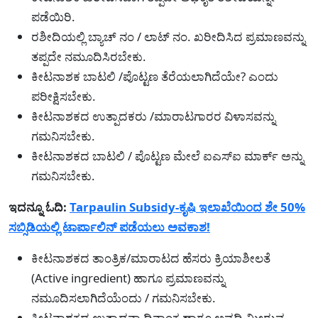
ಪಡೆಯಿರಿ.
ರಶೀದಿಯಲ್ಲಿ ಬ್ಯಾಚ್ ನಂ / ಲಾಟ್ ನಂ. ಖರೀದಿಸಿದ ಪ್ರಮಾಣವನ್ನು
ತಪ್ಪದೇ ನಮೂದಿಸಿರಬೇಕು.
ಕೀಟನಾಶಕ ಬಾಟಲಿ /ಪೊಟ್ಟಣ ತೆರೆಯಲಾಗಿದೆಯೇ? ಎಂದು
ಪರೀಕ್ಷಿಸಬೇಕು.
ಕೀಟನಾಶಕದ ಉತ್ಪಾದಕರು /ಮಾರಾಟಗಾರರ ವಿಳಾಸವನ್ನು
ಗಮನಿಸಬೇಕು.
ಕೀಟನಾಶಕದ ಬಾಟಲಿ / ಪೊಟ್ಟಣ ಮೇಲೆ ಐಎಸ್‌ಐ ಮಾರ್ಕ್ ಅನ್ನು
ಗಮನಿಸಬೇಕು.
ಇದನ್ನೂ ಓದಿ:
Tarpaulin Subsidy-ಕೃಷಿ ಇಲಾಖೆಯಿಂದ ಶೇ 50%
ಸಬ್ಸಿಡಿಯಲ್ಲಿ ಟಾರ್ಪಾಲಿನ್ ಪಡೆಯಲು ಅವಕಾಶ!
ಕೀಟನಾಶಕದ ತಾಂತ್ರಿಕ/ಮಾರಾಟದ ಹೆಸರು ಕ್ರಿಯಾಶೀಲತೆ
(Active ingredient) ಹಾಗೂ ಪ್ರಮಾಣವನ್ನು
ನಮೂದಿಸಲಾಗಿದೆಯೆಂದು / ಗಮನಿಸಬೇಕು.
ಕೀಟನಾಶಕದ ಉತ್ಪಾದನಾ ದಿನಾಂಕ ಹಾಗೂ ಅವಧಿ ಮೀರುವ