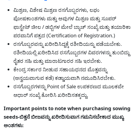
ಮಿಶ್ರಣ, ವಿಶೇಷ ಮಿಶ್ರಣ ರಸಗೊಬ್ಬರಗಳು, ಲಘು
ಪೋಷಕಾಂಶಗಳು ಮತ್ತು ಅವುಗಳ ಮಿಶ್ರಣ ಮತ್ತು ಸೂಪರ್
ಫಾಸ್ಟೇಟ್ ಚೀಲ / ಡಬ್ಬಿಗಳ ಮೇಲೆ ಬ್ಯಾಚ್ ಸಂಖ್ಯೆ ಮತ್ತು ತಯಾರಿಕಾ
ಪರವಾನಿಗೆ ಪತ್ರದ (Certification of Registration.)
ರಸಗೊಬ್ಬರವನ್ನು ಖರೀದಿಸಿದ್ದಕ್ಕೆ ರಶೀದಿಯನ್ನು ಪಡೆಯಬೇಕು.
ರಶೀದಿಯಲ್ಲಿ ಖರೀದಿಸಿದ ರಸಗೊಬ್ಬರಗಳ ವಿವರಗಳನ್ನು ತುಂಬಿದ್ದು
ರೈತರ ಸಹಿ ಮತ್ತು ಮಾರಾಟಗಾರರ ಸಹಿ ಇರಬೇಕು.
ಕೇಂದ್ರ ಸರ್ಕಾರ ನೀಡುವ ಸಹಾಯಧನದ ಮೊತ್ತವನ್ನು
(ಅನ್ವಯವಾಗುವ ಕಡೆ) ಕಡ್ಡಾಯವಾಗಿ ನಮೂದಿಸಿರಬೇಕು.
ರಸಗೊಬ್ಬರಗಳನ್ನು Point of Sale ಉಪಕರಣದ ಮೂಲಕವೇ
ಆಧಾರ್ ಸಂಖ್ಯೆ ತೋರಿಸಿ ಖರೀದಿಸತಕ್ಕದ್ದು.
Important points to note when purchasing sowing
seeds-ಬಿತ್ತನೆ ಬೀಜವನ್ನು ಖರೀದಿಸುವಾಗ ಗಮನಿಸಬೇಕಾದ ಮುಖ್ಯ
ಅಂಶಗಳು: