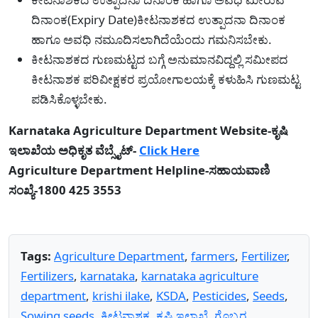
ದಿನಾಂಕ(Expiry Date)ಕೀಟನಾಶಕದ ಉತ್ಪಾದನಾ ದಿನಾಂಕ
ಹಾಗೂ ಅವಧಿ ನಮೂದಿಸಲಾಗಿದೆಯೆಂದು ಗಮನಿಸಬೇಕು.
ಕೀಟನಾಶಕದ ಗುಣಮಟ್ಟದ ಬಗ್ಗೆ ಅನುಮಾನವಿದ್ದಲ್ಲಿ ಸಮೀಪದ
ಕೀಟನಾಶಕ ಪರಿವೀಕ್ಷಕರ ಪ್ರಯೋಗಾಲಯಕ್ಕೆ ಕಳುಹಿಸಿ ಗುಣಮಟ್ಟ
ಪಡಿಸಿಕೊಳ್ಳಬೇಕು.
Karnataka Agriculture Department Website-ಕೃಷಿ
ಇಲಾಖೆಯ ಅಧಿಕೃತ ವೆಬ್ಸೈಟ್-
Click Here
Agriculture Department Helpline-ಸಹಾಯವಾಣಿ
ಸಂಖ್ಯೆ-1800 425 3553
Tags:
Agriculture Department
,
farmers
,
Fertilizer
,
Fertilizers
,
karnataka
,
karnataka agriculture
department
,
krishi ilake
,
KSDA
,
Pesticides
,
Seeds
,
Sowing seeds
,
ಕೀಟನಾಶಕ
,
ಕೃಷಿ ಇಲಾಖೆ
,
ಗೊಬ್ಬರ