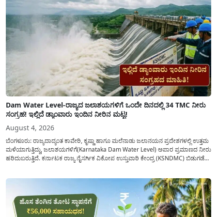
Dam Water Level-ರಾಜ್ಯದ ಜಲಾಶಯಗಳಿಗೆ ಒಂದೇ ದಿನದಲ್ಲಿ 34 TMC ನೀರು
ಸಂಗ್ರಹ! ಇಲ್ಲಿದೆ ಡ್ಯಾಂವಾರು ಇಂದಿನ ನೀರಿನ ಮಟ್ಟ!
August 4, 2026
ಬೆಂಗಳೂರು: ರಾಜ್ಯದಾದ್ಯಂತ ಕಾವೇರಿ, ಕೃಷ್ಣಾ ಹಾಗೂ ಮಲೆನಾಡು ಜಲಾನಯನ ಪ್ರದೇಶಗಳಲ್ಲಿ ಉತ್ತಮ
ಮಳೆಯಾಗುತ್ತಿದ್ದು, ಜಲಾಶಯಗಳಿಗೆ(Karnataka Dam Water Level) ಅಪಾರ ಪ್ರಮಾಣದ ನೀರು
ಹರಿದುಬರುತ್ತಿದೆ. ಕರ್ನಾಟಕ ರಾಜ್ಯ ನೈಸರ್ಗಿಕ ವಿಕೋಪ ಉಸ್ತುವಾರಿ ಕೇಂದ್ರ (KSNDMC) ಬಿಡುಗಡೆ
ಮಾಡಿರುವ ಆಗಸ್ಟ್ 04, 2026ರ ವರದಿಯಂತೆ, ರಾಜ್ಯದ ಪ್ರಮುಖ 14 ಜಲಾಶಯಗಳಿಗೆ ಒಂದೇ
ದಿನದಲ್ಲಿ ಬರೋಬ್ಬರಿ 34.8 TMC...