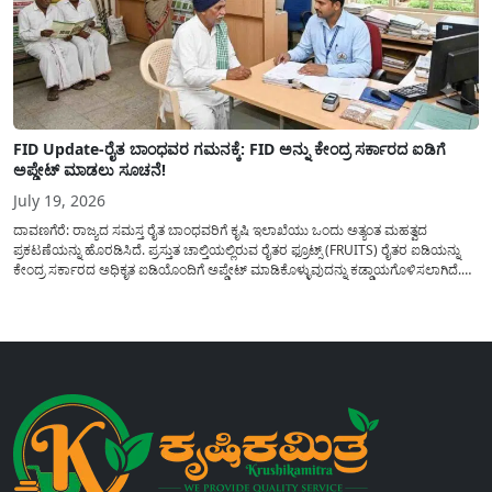
FID Update-ರೈತ ಬಾಂಧವರ ಗಮನಕ್ಕೆ: FID ಅನ್ನು ಕೇಂದ್ರ ಸರ್ಕಾರದ ಐಡಿಗೆ
ಅಪ್ಡೇಟ್ ಮಾಡಲು ಸೂಚನೆ!
July 19, 2026
ದಾವಣಗೆರೆ: ರಾಜ್ಯದ ಸಮಸ್ತ ರೈತ ಬಾಂಧವರಿಗೆ ಕೃಷಿ ಇಲಾಖೆಯು ಒಂದು ಅತ್ಯಂತ ಮಹತ್ವದ
ಪ್ರಕಟಣೆಯನ್ನು ಹೊರಡಿಸಿದೆ. ಪ್ರಸ್ತುತ ಚಾಲ್ತಿಯಲ್ಲಿರುವ ರೈತರ ಫ್ರೂಟ್ಸ್ (FRUITS) ರೈತರ ಐಡಿಯನ್ನು
ಕೇಂದ್ರ ಸರ್ಕಾರದ ಅಧಿಕೃತ ಐಡಿಯೊಂದಿಗೆ ಅಪ್ಡೇಟ್ ಮಾಡಿಕೊಳ್ಳುವುದನ್ನು ಕಡ್ಡಾಯಗೊಳಿಸಲಾಗಿದೆ.
ಸರ್ಕಾರದ ವಿವಿಧ ಯೋಜನೆಗಳ ಪ್ರಯೋಜನಗಳನ್ನು ಯಾವುದೇ ಅಡಚಣೆಯಿಲ್ಲದೆ ನೇರವಾಗಿ
ಪಡೆದುಕೊಳ್ಳಲು ಈ ಪ್ರಕ್ರಿಯೆಯು ಅತ್ಯಂತ ಅಗತ್ಯವಾಗಿದ್ದು, ಅರ್ಹ ರೈತರು...