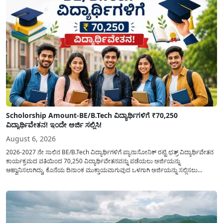
Scholorship Amount-BE/B.Tech ವಿದ್ಯಾರ್ಥಿಗಳಿಗೆ ₹70,250
ವಿದ್ಯಾರ್ಥಿವೇತನ! ಇಂದೇ ಅರ್ಜಿ ಸಲ್ಲಿಸಿ!
August 6, 2026
2026-2027 ನೇ ಸಾಲಿನ BE/B.Tech ವಿದ್ಯಾರ್ಥಿಗಳಿಗೆ ಪ್ಯಾನಾಸೋನಿಕ್ ರಟ್ಟಿ ಛತ್ರ್ ವಿದ್ಯಾರ್ಥಿವೇತನ
ಕಾರ್ಯಕ್ರಮದ ವತಿಯಿಂದ 70,250 ವಿದ್ಯಾರ್ಥಿವೇತನವನ್ನು ಪಡೆಯಲು ಅರ್ಜಿಯನ್ನು
ಆಹ್ವಾನಿಸಲಾಗಿದ್ದು, ಕೊನೆಯ ದಿನಾಂಕ ಮುಕ್ತಾಯವಾಗುವುದ ಒಳಗಾಗಿ ಅರ್ಜಿಯನ್ನು ಸಲ್ಲಿಸಲು
ಕೋರಿದೆ. ಆರ್ಥಿಕವಾಗಿ ಹಿಂದುಳಿದ ಹಾಗೂ ಬಡ ಕುಟುಂಬ ವರ್ಗದ ವಿದ್ಯಾರ್ಥಿಗಳು ಅವರ ಮುಂದಿನ
ಶಿಕ್ಷಣವನ್ನು ಮುಂದುವರಿಸಲು ಯಾವುದೇ ಅಡಚಣೆಯಾಗದಂತೆ ನೋಡಿಕೊಳ್ಳಲು ಈ ಯೋಜನೆಯನ್ನು
ಜಾರಿಗೆ...