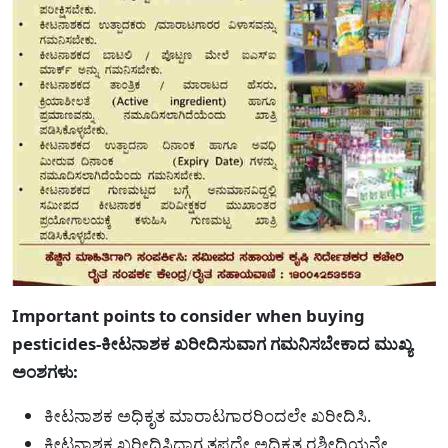
Important points to consider when buying
pesticides-ಕೀಟನಾಶಕ ಖರೀದಿಸುವಾಗ ಗಮನಿಸಬೇಕಾದ ಮುಖ್ಯ
ಅಂಶಗಳು:
ಕೀಟನಾಶಕ ಅಧಿಕೃತ ಮಾರಾಟಗಾರರಿಂದಲೇ ಖರೀದಿಸಿ.
ಕೀಟನಾಶಕ ಖರೀದಿಸಿದಾಗ ತಪ್ಪದೇ ಅಧಿಕೃತ ರಶೀದಿಯನ್ನೇ