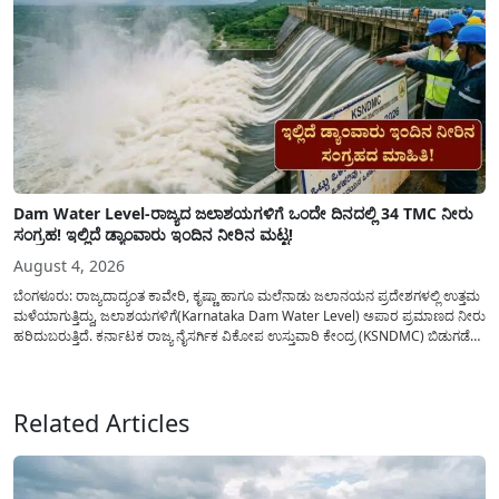
Dam Water Level-ರಾಜ್ಯದ ಜಲಾಶಯಗಳಿಗೆ ಒಂದೇ ದಿನದಲ್ಲಿ 34 TMC ನೀರು
ಸಂಗ್ರಹ! ಇಲ್ಲಿದೆ ಡ್ಯಾಂವಾರು ಇಂದಿನ ನೀರಿನ ಮಟ್ಟ!
August 4, 2026
ಬೆಂಗಳೂರು: ರಾಜ್ಯದಾದ್ಯಂತ ಕಾವೇರಿ, ಕೃಷ್ಣಾ ಹಾಗೂ ಮಲೆನಾಡು ಜಲಾನಯನ ಪ್ರದೇಶಗಳಲ್ಲಿ ಉತ್ತಮ
ಮಳೆಯಾಗುತ್ತಿದ್ದು, ಜಲಾಶಯಗಳಿಗೆ(Karnataka Dam Water Level) ಅಪಾರ ಪ್ರಮಾಣದ ನೀರು
ಹರಿದುಬರುತ್ತಿದೆ. ಕರ್ನಾಟಕ ರಾಜ್ಯ ನೈಸರ್ಗಿಕ ವಿಕೋಪ ಉಸ್ತುವಾರಿ ಕೇಂದ್ರ (KSNDMC) ಬಿಡುಗಡೆ
ಮಾಡಿರುವ ಆಗಸ್ಟ್ 04, 2026ರ ವರದಿಯಂತೆ, ರಾಜ್ಯದ ಪ್ರಮುಖ 14 ಜಲಾಶಯಗಳಿಗೆ ಒಂದೇ
ದಿನದಲ್ಲಿ ಬರೋಬ್ಬರಿ 34.8 TMC...
Related Articles