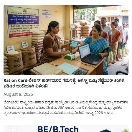
Ration Card-ರೇಷನ್ ಕಾರ್ಡ್‍ದಾರರ ಗಮನಕ್ಕೆ: ಆಗಸ್ಟ್ ಮತ್ತು ಸೆಪ್ಟೆಂಬರ್ ತಿಂಗಳ
ಪಡಿತರ ಜಂಟಿಯಾಗಿ ವಿತರಣೆ!
August 8, 2026
ಬೆಂಗಳೂರು: ರಾಷ್ಟ್ರೀಯ ಆಹಾರ ಭದ್ರತಾ ಕಾಯ್ದೆ 2013ರ ಅಡಿಯಲ್ಲಿ ಕೇಂದ್ರ ಮತ್ತು ರಾಜ್ಯ ಸರ್ಕಾರಗಳ
ನಿರ್ದೇಶನದಂತೆ, ರಾಜ್ಯದ ಪಡಿತರ ಚೀಟಿದಾರರಿಗೆ ಆಹಾರ, ನಾಗರಿಕ ಸರಬರಾಜು ಮತ್ತು ಗ್ರಾಹಕರ
ವ್ಯವಹಾರಗಳ ಇಲಾಖೆಯು ಮಹತ್ವದ ಮಾಹಿತಿಯೊಂದನ್ನು ನೀಡಿದೆ. ಆಗಸ್ಟ್-2026 ಹಾಗೂ
ಸೆಪ್ಟೆಂಬರ್-2026 ಈ ಎರಡೂ ತಿಂಗಳ ಆಹಾರ ಧಾನ್ಯಗಳ ವಿತರಣೆಯನ್ನು ಆಗಸ್ಟ್ ಮಾಹೆಯಲ್ಲೇ ಒಟ್ಟಿಗೆ
(ಜಂಟಿಯಾಗಿ) ನೀಡಲು ನಿರ್ಧರಿಸಲಾಗಿದೆ....