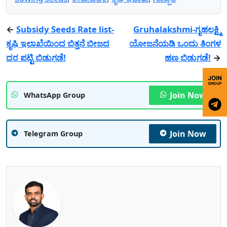
←
Subsidy Seeds Rate list-
Gruhalakshmi-ಗೃಹಲಕ್ಷ್ಮಿ
ಕೃಷಿ ಇಲಾಖೆಯಿಂದ ಬಿತ್ತನೆ ಬೀಜದ
ಯೋಜನೆಯಡಿ ಒಂದು ತಿಂಗಳ
ದರ ಪಟ್ಟಿ ಬಿಡುಗಡೆ!
ಹಣ ಬಿಡುಗಡೆ!
→
Join Now
WhatsApp Group
Join Now
Telegram Group