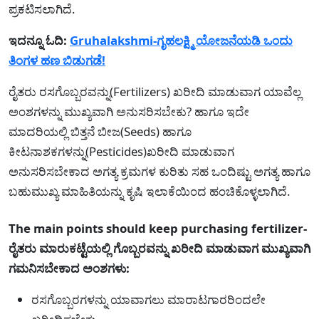
ಪ್ರಕಟಿಸಲಾಗಿದೆ.
ಇದನ್ನೂ ಓದಿ:
Gruhalakshmi-ಗೃಹಲಕ್ಷ್ಮಿ ಯೋಜನೆಯಡಿ ಒಂದು
ತಿಂಗಳ ಹಣ ಬಿಡುಗಡೆ!
ರೈತರು ರಸಗೊಬ್ಬರವನ್ನು(Fertilizers) ಖರೀದಿ ಮಾಡುವಾಗ ಯಾವೆಲ್ಲ
ಅಂಶಗಳನ್ನು ಮುಖ್ಯವಾಗಿ ಅನುಸರಿಸಬೇಕು? ಹಾಗೂ ಇದೇ
ಮಾದರಿಯಲ್ಲಿ ಬಿತ್ತನೆ ಬೀಜ(Seeds) ಹಾಗೂ
ಕೀಟನಾಶಕಗಳನ್ನು(Pesticides)ಖರೀದಿ ಮಾಡುವಾಗ
ಅನುಸರಿಸಬೇಕಾದ ಅಗತ್ಯ ಕ್ರಮಗಳ ಕುರಿತು ಸಹ ಒಂದಿಷ್ಟು ಅಗತ್ಯ ಹಾಗೂ
ಬಹುಮುಖ್ಯ ಮಾಹಿತಿಯನ್ನು ಕೃಷಿ ಇಲಾಕೆಯಿಂದ ಹಂಚಿಕೊಳ್ಳಲಾಗಿದೆ.
The main points should keep purchasing fertilizer-
ರೈತರು ಮಾರುಕಟ್ಟೆಯಲ್ಲಿ ಗೊಬ್ಬರವನ್ನು ಖರೀದಿ ಮಾಡುವಾಗ ಮುಖ್ಯವಾಗಿ
ಗಮನಿಸಬೇಕಾದ ಅಂಶಗಳು:
ರಸಗೊಬ್ಬರಗಳನ್ನು ಯಾವಾಗಲು ಮಾರಾಟಗಾರರಿಂದಲೇ