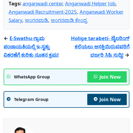
Tags:
anganwadi center
,
Anganwadi Helper Job
,
Anganwadi Recruitment-2025
,
Anganwadi Worker
Salary
,
ಅಂಗನವಾಡಿ
,
ಅಂಗನವಾಡಿ ಕೇಂದ್ರ
←
E-Swathu-ಗ್ರಾಮ
Holige tarabeti- ಟೈಲರಿಂಗ್
ಪಂಚಾಯತಿಯಲ್ಲಿ ಇ-ಸ್ವತ್ತು
ಕಲಿಯಲು ಆಸಕ್ತಿಯಿರುವವರಿಗೆ
ವಿತರಣೆಗೆ ಕುರಿತು ನೂತನ ಕ್ರಮ!
ಭರ್ಜರಿ ಸಿಹಿ ಸುದ್ದಿ!
→
Join Now
WhatsApp Group
Join Now
Telegram Group