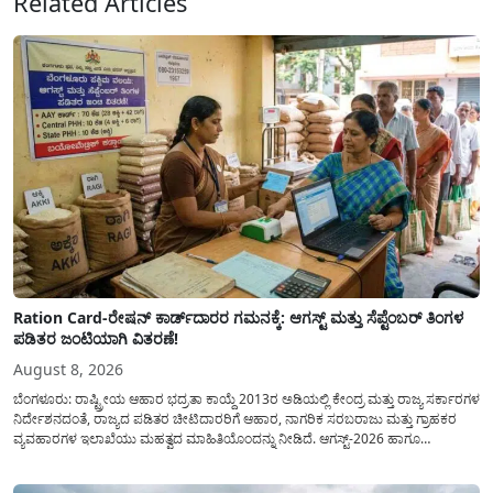
Related Articles
Ration Card-ರೇಷನ್ ಕಾರ್ಡ್‍ದಾರರ ಗಮನಕ್ಕೆ: ಆಗಸ್ಟ್ ಮತ್ತು ಸೆಪ್ಟೆಂಬರ್ ತಿಂಗಳ
ಪಡಿತರ ಜಂಟಿಯಾಗಿ ವಿತರಣೆ!
August 8, 2026
ಬೆಂಗಳೂರು: ರಾಷ್ಟ್ರೀಯ ಆಹಾರ ಭದ್ರತಾ ಕಾಯ್ದೆ 2013ರ ಅಡಿಯಲ್ಲಿ ಕೇಂದ್ರ ಮತ್ತು ರಾಜ್ಯ ಸರ್ಕಾರಗಳ
ನಿರ್ದೇಶನದಂತೆ, ರಾಜ್ಯದ ಪಡಿತರ ಚೀಟಿದಾರರಿಗೆ ಆಹಾರ, ನಾಗರಿಕ ಸರಬರಾಜು ಮತ್ತು ಗ್ರಾಹಕರ
ವ್ಯವಹಾರಗಳ ಇಲಾಖೆಯು ಮಹತ್ವದ ಮಾಹಿತಿಯೊಂದನ್ನು ನೀಡಿದೆ. ಆಗಸ್ಟ್-2026 ಹಾಗೂ
ಸೆಪ್ಟೆಂಬರ್-2026 ಈ ಎರಡೂ ತಿಂಗಳ ಆಹಾರ ಧಾನ್ಯಗಳ ವಿತರಣೆಯನ್ನು ಆಗಸ್ಟ್ ಮಾಹೆಯಲ್ಲೇ ಒಟ್ಟಿಗೆ
(ಜಂಟಿಯಾಗಿ) ನೀಡಲು ನಿರ್ಧರಿಸಲಾಗಿದೆ....