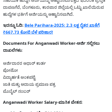
ಸಹಾಯಕಿ ಹುದ್ದೆಗೆ ಅರ್ಜಿಯನ್ನು ಆಹ್ವಾನಿಸಲಾಗುತ್ತದೆ ಇದರಂತೆ ಪ್ರಸ್ತುತ
ದಾವಣಗೆರೆ, ಬೆಂಗಳೂರು, ಕಾರವಾರ ಜಿಲ್ಲೆಯಲ್ಲಿ ಒಟ್ಟು ಖಾಲಿಯಿರುವ
ಹುದ್ದೆಗಳ ಭರ್ತಿಗೆ ಅರ್ಜಿಯನ್ನು ಆಹ್ವಾನಿಸಲಾಗಿದೆ.
ಇದನ್ನೂ ಓದಿ:
Bele Parihara-2025: 2.3 ಲಕ್ಷ ರೈತರ ಖಾತೆಗೆ
₹667.73 ಕೋಟಿ ಬೆಳೆ ಪರಿಹಾರ!
Documents For
Anganwadi Worker
-ಅರ್ಜಿ ಸಲ್ಲಿಸಲು
ದಾಖಲೆಗಳು:
ಅರ್ಜಿದಾರರ ಆಧಾರ್ ಕಾರ್ಡ
ಪೋಟೋ
ವಿದ್ಯಾರ್ಹತೆ ಅಂಕಪಟ್ಟಿ
ಜಾತಿ ಮತ್ತು ಆದಾಯ ಪ್ರಮಾಣ ಪತ್ರ
ಮೊಬೈಲ್ ನಂಬರ್
Anganwadi Worker Salary-ಮಾಸಿಕ ವೇತನ: