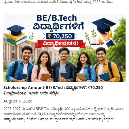
ವ್ಯವಹಾರಗಳ ಇಲಾಖೆಯು ಮಹತ್ವದ ಮಾಹಿತಿಯೊಂದನ್ನು ನೀಡಿದೆ. ಆಗಸ್ಟ್-2026 ಹಾಗೂ
ಸೆಪ್ಟೆಂಬರ್-2026 ಈ ಎರಡೂ ತಿಂಗಳ ಆಹಾರ ಧಾನ್ಯಗಳ ವಿತರಣೆಯನ್ನು ಆಗಸ್ಟ್ ಮಾಹೆಯಲ್ಲೇ ಒಟ್ಟಿಗೆ
(ಜಂಟಿಯಾಗಿ) ನೀಡಲು ನಿರ್ಧರಿಸಲಾಗಿದೆ....
Scholorship Amount-BE/B.Tech ವಿದ್ಯಾರ್ಥಿಗಳಿಗೆ ₹70,250
ವಿದ್ಯಾರ್ಥಿವೇತನ! ಇಂದೇ ಅರ್ಜಿ ಸಲ್ಲಿಸಿ!
August 6, 2026
2026-2027 ನೇ ಸಾಲಿನ BE/B.Tech ವಿದ್ಯಾರ್ಥಿಗಳಿಗೆ ಪ್ಯಾನಾಸೋನಿಕ್ ರಟ್ಟಿ ಛತ್ರ್ ವಿದ್ಯಾರ್ಥಿವೇತನ
ಕಾರ್ಯಕ್ರಮದ ವತಿಯಿಂದ 70,250 ವಿದ್ಯಾರ್ಥಿವೇತನವನ್ನು ಪಡೆಯಲು ಅರ್ಜಿಯನ್ನು
ಆಹ್ವಾನಿಸಲಾಗಿದ್ದು, ಕೊನೆಯ ದಿನಾಂಕ ಮುಕ್ತಾಯವಾಗುವುದ ಒಳಗಾಗಿ ಅರ್ಜಿಯನ್ನು ಸಲ್ಲಿಸಲು
ಕೋರಿದೆ. ಆರ್ಥಿಕವಾಗಿ ಹಿಂದುಳಿದ ಹಾಗೂ ಬಡ ಕುಟುಂಬ ವರ್ಗದ ವಿದ್ಯಾರ್ಥಿಗಳು ಅವರ ಮುಂದಿನ