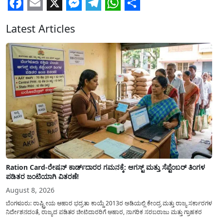
Facebook
Email
X
Messenger
Telegram
WhatsApp
Share
Latest Articles
Ration Card-ರೇಷನ್ ಕಾರ್ಡ್‍ದಾರರ ಗಮನಕ್ಕೆ: ಆಗಸ್ಟ್ ಮತ್ತು ಸೆಪ್ಟೆಂಬರ್ ತಿಂಗಳ
ಪಡಿತರ ಜಂಟಿಯಾಗಿ ವಿತರಣೆ!
August 8, 2026
ಬೆಂಗಳೂರು: ರಾಷ್ಟ್ರೀಯ ಆಹಾರ ಭದ್ರತಾ ಕಾಯ್ದೆ 2013ರ ಅಡಿಯಲ್ಲಿ ಕೇಂದ್ರ ಮತ್ತು ರಾಜ್ಯ ಸರ್ಕಾರಗಳ
ನಿರ್ದೇಶನದಂತೆ, ರಾಜ್ಯದ ಪಡಿತರ ಚೀಟಿದಾರರಿಗೆ ಆಹಾರ, ನಾಗರಿಕ ಸರಬರಾಜು ಮತ್ತು ಗ್ರಾಹಕರ