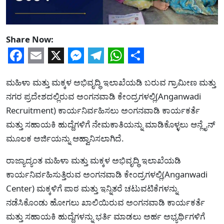
Share Now:
Facebook
Email
X
Messenger
Telegram
WhatsApp
Share
ಮಹಿಳಾ ಮತ್ತು ಮಕ್ಕಳ ಅಭಿವೃದ್ಧಿ ಇಲಾಖೆಯಡಿ ಬರುವ ಗ್ರಾಮೀಣ ಮತ್ತು
ನಗರ ಪ್ರದೇಶದಲ್ಲಿರುವ ಅಂಗನವಾಡಿ ಕೇಂದ್ರಗಳಲ್ಲಿ(Anganwadi
Recruitment) ಕಾರ್ಯನಿರ್ವಹಿಸಲು ಅಂಗನವಾಡಿ ಕಾರ್ಯಕರ್ತೆ
ಮತ್ತು ಸಹಾಯಕಿ ಹುದ್ದೆಗಳಿಗೆ ನೇಮಕಾತಿಯನ್ನು ಮಾಡಿಕೊಳ್ಳಲು ಆನ್ಲೈನ್
ಮೂಲಕ ಅರ್ಜಿಯನ್ನು ಆಹ್ವಾನಿಸಲಾಗಿದೆ.
ರಾಜ್ಯಾದ್ಯಂತ ಮಹಿಳಾ ಮತ್ತು ಮಕ್ಕಳ ಅಭಿವೃದ್ಧಿ ಇಲಾಖೆಯಡಿ
ಕಾರ್ಯನಿರ್ವಹಿಸುತ್ತಿರುವ ಅಂಗನವಾಡಿ ಕೇಂದ್ರಗಳಲ್ಲಿ(Anganwadi
Center) ಮಕ್ಕಳಿಗೆ ಪಾಠ ಮತ್ತು ಇನ್ನಿತರೆ ಚಟುವಟಿಕೆಗಳನ್ನು
ನಡೆಸಿಕೊಂಡು ಹೋಗಲು ಖಾಲಿಯಿರುವ ಅಂಗನವಾಡಿ ಕಾರ್ಯಕರ್ತೆ
ಮತ್ತು ಸಹಾಯಕಿ ಹುದ್ದೆಗಳನ್ನು ಭರ್ತಿ ಮಾಡಲು ಅರ್ಹ ಅಭ್ಯರ್ಥಿಗಳಿಗೆ