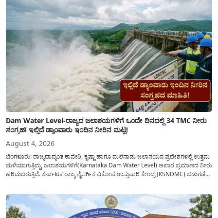
Dam Water Level-ರಾಜ್ಯದ ಜಲಾಶಯಗಳಿಗೆ ಒಂದೇ ದಿನದಲ್ಲಿ 34 TMC ನೀರು
ಸಂಗ್ರಹ! ಇಲ್ಲಿದೆ ಡ್ಯಾಂವಾರು ಇಂದಿನ ನೀರಿನ ಮಟ್ಟ!
August 4, 2026
ಬೆಂಗಳೂರು: ರಾಜ್ಯದಾದ್ಯಂತ ಕಾವೇರಿ, ಕೃಷ್ಣಾ ಹಾಗೂ ಮಲೆನಾಡು ಜಲಾನಯನ ಪ್ರದೇಶಗಳಲ್ಲಿ ಉತ್ತಮ
ಮಳೆಯಾಗುತ್ತಿದ್ದು, ಜಲಾಶಯಗಳಿಗೆ(Karnataka Dam Water Level) ಅಪಾರ ಪ್ರಮಾಣದ ನೀರು
ಹರಿದುಬರುತ್ತಿದೆ. ಕರ್ನಾಟಕ ರಾಜ್ಯ ನೈಸರ್ಗಿಕ ವಿಕೋಪ ಉಸ್ತುವಾರಿ ಕೇಂದ್ರ (KSNDMC) ಬಿಡುಗಡೆ
ಮಾಡಿರುವ ಆಗಸ್ಟ್ 04, 2026ರ ವರದಿಯಂತೆ, ರಾಜ್ಯದ ಪ್ರಮುಖ 14 ಜಲಾಶಯಗಳಿಗೆ ಒಂದೇ
ದಿನದಲ್ಲಿ ಬರೋಬ್ಬರಿ 34.8 TMC...