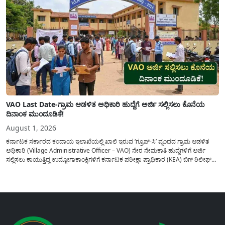
VAO Last Date-ಗ್ರಾಮ ಆಡಳಿತ ಅಧಿಕಾರಿ ಹುದ್ದೆಗೆ ಅರ್ಜಿ ಸಲ್ಲಿಸಲು ಕೊನೆಯ
ದಿನಾಂಕ ಮುಂದೂಡಿಕೆ!
August 1, 2026
ಕರ್ನಾಟಕ ಸರ್ಕಾರದ ಕಂದಾಯ ಇಲಾಖೆಯಲ್ಲಿ ಖಾಲಿ ಇರುವ ‘ಗ್ರೂಪ್-ಸಿ’ ವೃಂದದ ಗ್ರಾಮ ಆಡಳಿತ
ಅಧಿಕಾರಿ (Village Administrative Officer – VAO) ನೇರ ನೇಮಕಾತಿ ಹುದ್ದೆಗಳಿಗೆ ಅರ್ಜಿ
ಸಲ್ಲಿಸಲು ಕಾಯುತ್ತಿದ್ದ ಉದ್ಯೋಗಾಕಾಂಕ್ಷಿಗಳಿಗೆ ಕರ್ನಾಟಕ ಪರೀಕ್ಷಾ ಪ್ರಾಧಿಕಾರ (KEA) ಬಿಗ್ ರಿಲೀಫ್
ನೀಡಿದೆ. ಅರ್ಜಿ ಸಲ್ಲಿಕೆಯ ಅವಧಿಯನ್ನು ವಿಸ್ತರಿಸಿ ಅಧಿಕೃತ ಪ್ರಕಟಣೆ ಹೊರಡಿಸಿದ್ದು, ಇದುವರೆಗೆ ಅರ್ಜಿ
ಸಲ್ಲಿಸಲು...