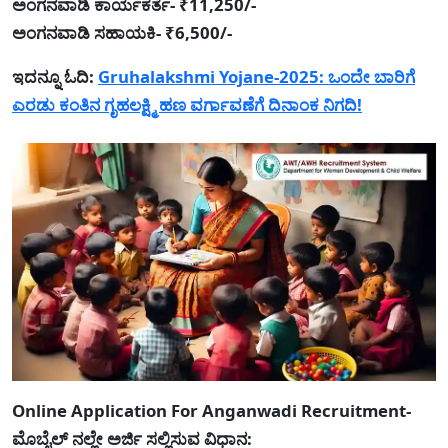
ಅಂಗನವಾಡಿ ಕಾರ್ಯಕರ್ತೆ- ₹11,250/-
ಅಂಗನವಾಡಿ ಸಹಾಯಕಿ- ₹6,500/-
ಇದನ್ನೂ ಓದಿ:
Gruhalakshmi Yojane-2025: ಒಂದೇ ಬಾರಿಗೆ
ಎರಡು ಕಂತಿನ ಗೃಹಲಕ್ಷ್ಮಿ ಹಣ ವರ್ಗಾವಣೆಗೆ ದಿನಾಂಕ ನಿಗದಿ!
Online Application For Anganwadi Recruitment-
ಮೊಬೈಲ್ ನಲ್ಲೇ ಅರ್ಜಿ ಸಲ್ಲಿಸುವ ವಿಧಾನ: