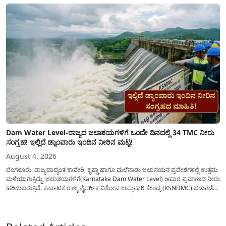
ಶಿಕ್ಷಣವನ್ನು ಮುಂದುವರಿಸಲು ಯಾವುದೇ ಅಡಚಣೆಯಾಗದಂತೆ ನೋಡಿಕೊಳ್ಳಲು ಈ ಯೋಜನೆಯನ್ನು
ಜಾರಿಗೆ...
Dam Water Level-ರಾಜ್ಯದ ಜಲಾಶಯಗಳಿಗೆ ಒಂದೇ ದಿನದಲ್ಲಿ 34 TMC ನೀರು
ಸಂಗ್ರಹ! ಇಲ್ಲಿದೆ ಡ್ಯಾಂವಾರು ಇಂದಿನ ನೀರಿನ ಮಟ್ಟ!
August 4, 2026
ಬೆಂಗಳೂರು: ರಾಜ್ಯದಾದ್ಯಂತ ಕಾವೇರಿ, ಕೃಷ್ಣಾ ಹಾಗೂ ಮಲೆನಾಡು ಜಲಾನಯನ ಪ್ರದೇಶಗಳಲ್ಲಿ ಉತ್ತಮ
ಮಳೆಯಾಗುತ್ತಿದ್ದು, ಜಲಾಶಯಗಳಿಗೆ(Karnataka Dam Water Level) ಅಪಾರ ಪ್ರಮಾಣದ ನೀರು
ಹರಿದುಬರುತ್ತಿದೆ. ಕರ್ನಾಟಕ ರಾಜ್ಯ ನೈಸರ್ಗಿಕ ವಿಕೋಪ ಉಸ್ತುವಾರಿ ಕೇಂದ್ರ (KSNDMC) ಬಿಡುಗಡೆ
ಮಾಡಿರುವ ಆಗಸ್ಟ್ 04, 2026ರ ವರದಿಯಂತೆ, ರಾಜ್ಯದ ಪ್ರಮುಖ 14 ಜಲಾಶಯಗಳಿಗೆ ಒಂದೇ
ದಿನದಲ್ಲಿ ಬರೋಬ್ಬರಿ 34.8 TMC...