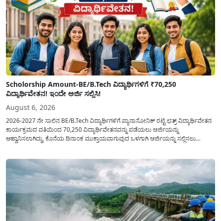
Scholorship Amount-BE/B.Tech ವಿದ್ಯಾರ್ಥಿಗಳಿಗೆ ₹70,250
ವಿದ್ಯಾರ್ಥಿವೇತನ! ಇಂದೇ ಅರ್ಜಿ ಸಲ್ಲಿಸಿ!
August 6, 2026
2026-2027 ನೇ ಸಾಲಿನ BE/B.Tech ವಿದ್ಯಾರ್ಥಿಗಳಿಗೆ ಪ್ಯಾನಾಸೋನಿಕ್ ರಟ್ಟಿ ಛತ್ರ್ ವಿದ್ಯಾರ್ಥಿವೇತನ
ಕಾರ್ಯಕ್ರಮದ ವತಿಯಿಂದ 70,250 ವಿದ್ಯಾರ್ಥಿವೇತನವನ್ನು ಪಡೆಯಲು ಅರ್ಜಿಯನ್ನು
ಆಹ್ವಾನಿಸಲಾಗಿದ್ದು, ಕೊನೆಯ ದಿನಾಂಕ ಮುಕ್ತಾಯವಾಗುವುದ ಒಳಗಾಗಿ ಅರ್ಜಿಯನ್ನು ಸಲ್ಲಿಸಲು
ಕೋರಿದೆ. ಆರ್ಥಿಕವಾಗಿ ಹಿಂದುಳಿದ ಹಾಗೂ ಬಡ ಕುಟುಂಬ ವರ್ಗದ ವಿದ್ಯಾರ್ಥಿಗಳು ಅವರ ಮುಂದಿನ
ಶಿಕ್ಷಣವನ್ನು ಮುಂದುವರಿಸಲು ಯಾವುದೇ ಅಡಚಣೆಯಾಗದಂತೆ ನೋಡಿಕೊಳ್ಳಲು ಈ ಯೋಜನೆಯನ್ನು
ಜಾರಿಗೆ...