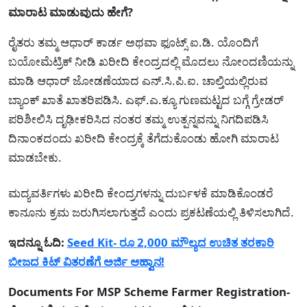
ಮಾರಾಟ ಮಾಡುವುದು ಹೇಗೆ?
ರೈತರು ತಮ್ಮ ಆಧಾರ್ ಕಾರ್ಡ ಅಥವಾ ಫೂಟ್ಸ್ ಐ.ಡಿ. ಯೊಂದಿಗೆ
ಬಯೋಮೆಟ್ರಿಕ್ ನೀಡಿ ಖರೀದಿ ಕೇಂದ್ರದಲ್ಲಿ ಮೊದಲು ನೋಂದಣಿಯನ್ನು
ಮಾಡಿ ಆಧಾರ್ ಜೋಡಣೆಯಾದ ಎನ್.ಸಿ.ಪಿ.ಐ. ಚಾಲ್ತಿಯಲ್ಲಿರುವ
ಬ್ಯಾಂಕ್ ಖಾತೆ ಖಾತರಿಪಡಿಸಿ. ಎಫ್‌.ಎ.ಕ್ಯೂ ಗುಣಮಟ್ಟದ ಬಗ್ಗೆ ಗ್ರೇಡರ್
ಪರಿಶೀಲಿಸಿ ದೃಢೀಕರಿಸಿದ ನಂತರ ತಮ್ಮ ಉತ್ಪನ್ನವನ್ನು ನಿಗದಿಪಡಿಸಿ
ದಿನಾಂಕದಂದು ಖರೀದಿ ಕೇಂದ್ರಕ್ಕೆ ತೆಗೆದುಕೊಂಡು ಹೋಗಿ ಮಾರಾಟ
ಮಾಡಬೇಕು.
ಮದ್ಯವರ್ತಿಗಳು ಖರೀದಿ ಕೇಂದ್ರಗಳನ್ನು ದುರ್ಬಳಕೆ ಮಾಡಿಕೊಂಡರೆ
ಕಾನೂನು ಕ್ರಮ ಜರುಗಿಸಲಾಗುತ್ತದೆ ಎಂದು ಪ್ರಕಟಣೆಯಲ್ಲಿ ತಿಳಿಸಲಾಗಿದೆ.
ಇದನ್ನೂ ಓದಿ:
Seed Kit- ರೂ 2,000 ಮೌಲ್ಯದ ಉಚಿತ ತರಕಾರಿ
ಬೀಜದ ಕಿಟ್ ವಿತರಣೆಗೆ ಅರ್ಜಿ ಆಹ್ವಾನ!
Documents For MSP Scheme Farmer Registration-