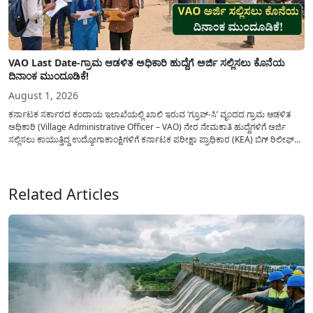
VAO Last Date-ಗ್ರಾಮ ಆಡಳಿತ ಅಧಿಕಾರಿ ಹುದ್ದೆಗೆ ಅರ್ಜಿ ಸಲ್ಲಿಸಲು ಕೊನೆಯ
ದಿನಾಂಕ ಮುಂದೂಡಿಕೆ!
August 1, 2026
ಕರ್ನಾಟಕ ಸರ್ಕಾರದ ಕಂದಾಯ ಇಲಾಖೆಯಲ್ಲಿ ಖಾಲಿ ಇರುವ ‘ಗ್ರೂಪ್-ಸಿ’ ವೃಂದದ ಗ್ರಾಮ ಆಡಳಿತ
ಅಧಿಕಾರಿ (Village Administrative Officer – VAO) ನೇರ ನೇಮಕಾತಿ ಹುದ್ದೆಗಳಿಗೆ ಅರ್ಜಿ
ಸಲ್ಲಿಸಲು ಕಾಯುತ್ತಿದ್ದ ಉದ್ಯೋಗಾಕಾಂಕ್ಷಿಗಳಿಗೆ ಕರ್ನಾಟಕ ಪರೀಕ್ಷಾ ಪ್ರಾಧಿಕಾರ (KEA) ಬಿಗ್ ರಿಲೀಫ್
ನೀಡಿದೆ. ಅರ್ಜಿ ಸಲ್ಲಿಕೆಯ ಅವಧಿಯನ್ನು ವಿಸ್ತರಿಸಿ ಅಧಿಕೃತ ಪ್ರಕಟಣೆ ಹೊರಡಿಸಿದ್ದು, ಇದುವರೆಗೆ ಅರ್ಜಿ
ಸಲ್ಲಿಸಲು...
Related Articles