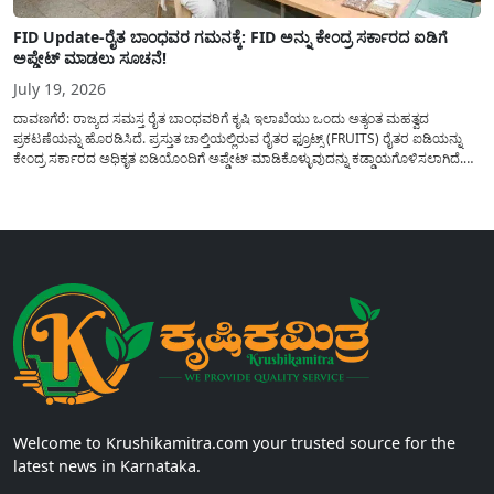
FID Update-ರೈತ ಬಾಂಧವರ ಗಮನಕ್ಕೆ: FID ಅನ್ನು ಕೇಂದ್ರ ಸರ್ಕಾರದ ಐಡಿಗೆ
ಅಪ್ಡೇಟ್ ಮಾಡಲು ಸೂಚನೆ!
July 19, 2026
ದಾವಣಗೆರೆ: ರಾಜ್ಯದ ಸಮಸ್ತ ರೈತ ಬಾಂಧವರಿಗೆ ಕೃಷಿ ಇಲಾಖೆಯು ಒಂದು ಅತ್ಯಂತ ಮಹತ್ವದ
ಪ್ರಕಟಣೆಯನ್ನು ಹೊರಡಿಸಿದೆ. ಪ್ರಸ್ತುತ ಚಾಲ್ತಿಯಲ್ಲಿರುವ ರೈತರ ಫ್ರೂಟ್ಸ್ (FRUITS) ರೈತರ ಐಡಿಯನ್ನು
ಕೇಂದ್ರ ಸರ್ಕಾರದ ಅಧಿಕೃತ ಐಡಿಯೊಂದಿಗೆ ಅಪ್ಡೇಟ್ ಮಾಡಿಕೊಳ್ಳುವುದನ್ನು ಕಡ್ಡಾಯಗೊಳಿಸಲಾಗಿದೆ.
ಸರ್ಕಾರದ ವಿವಿಧ ಯೋಜನೆಗಳ ಪ್ರಯೋಜನಗಳನ್ನು ಯಾವುದೇ ಅಡಚಣೆಯಿಲ್ಲದೆ ನೇರವಾಗಿ
ಪಡೆದುಕೊಳ್ಳಲು ಈ ಪ್ರಕ್ರಿಯೆಯು ಅತ್ಯಂತ ಅಗತ್ಯವಾಗಿದ್ದು, ಅರ್ಹ ರೈತರು...
Welcome to Krushikamitra.com your trusted source for the
latest news in Karnataka.