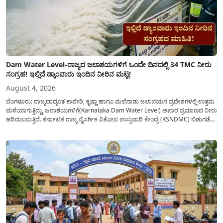
Dam Water Level-ರಾಜ್ಯದ ಜಲಾಶಯಗಳಿಗೆ ಒಂದೇ ದಿನದಲ್ಲಿ 34 TMC ನೀರು
ಸಂಗ್ರಹ! ಇಲ್ಲಿದೆ ಡ್ಯಾಂವಾರು ಇಂದಿನ ನೀರಿನ ಮಟ್ಟ!
August 4, 2026
ಬೆಂಗಳೂರು: ರಾಜ್ಯದಾದ್ಯಂತ ಕಾವೇರಿ, ಕೃಷ್ಣಾ ಹಾಗೂ ಮಲೆನಾಡು ಜಲಾನಯನ ಪ್ರದೇಶಗಳಲ್ಲಿ ಉತ್ತಮ
ಮಳೆಯಾಗುತ್ತಿದ್ದು, ಜಲಾಶಯಗಳಿಗೆ(Karnataka Dam Water Level) ಅಪಾರ ಪ್ರಮಾಣದ ನೀರು
ಹರಿದುಬರುತ್ತಿದೆ. ಕರ್ನಾಟಕ ರಾಜ್ಯ ನೈಸರ್ಗಿಕ ವಿಕೋಪ ಉಸ್ತುವಾರಿ ಕೇಂದ್ರ (KSNDMC) ಬಿಡುಗಡೆ
ಮಾಡಿರುವ ಆಗಸ್ಟ್ 04, 2026ರ ವರದಿಯಂತೆ, ರಾಜ್ಯದ ಪ್ರಮುಖ 14 ಜಲಾಶಯಗಳಿಗೆ ಒಂದೇ
ದಿನದಲ್ಲಿ ಬರೋಬ್ಬರಿ 34.8 TMC...