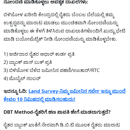
ನೋಂದಣಿ ಮಾಡಿಕೊಳ್ಳಲು ಅವಶ್ಯಕ ದಾಖಲೆಗಳು:
ಬಿಳಿಜೋಳ ಖರೀದಿ ಕೇಂದ್ರದಲ್ಲಿ ರೈತರು ಬೆಂಬಲ ಬೆಲೆಯಲ್ಲಿ ತಮ್ಮ
ಉತ್ಪನ್ನವನ್ನು ಮಾರಾಟ ಮಾಡಲು ಮುಂಚಿತವಾಗಿ ನೋಂದಣಿಯನ್ನು
ಮಾಡಿಕೊಳ್ಳಲು ಈ ಕೆಳಗೆ ತಿಳಿಸಿರುವ ದಾಖಲಾತಿಗಳೊಂದಿಗೆ ಖುದ್ದು ಭೇಟಿ
ಮಾಡಿ ಬಯೋಮೆಟ್ರಿಕ್ ನೀಡಿ ನೋಂದಣಿಯನ್ನು ಮಾಡಿಕೊಳ್ಳಬೇಕು.
1) ಅರ್ಜಿದಾರ ರೈತರ ಆಧಾರ್ ಕಾರ್ಡ ಪ್ರತಿ
2) ಬ್ಯಾಂಕ್ ಪಾಸ್ ಬುಕ್ ಪ್ರತಿ
3) ಬಿಳಿಜೋಳ ಬೆಳೆದ ಜಮೀನಿನ ಪಹಣಿ/ಊತಾರ್/RTC
4) ಮೊಬೈಲ್ ನಂಬರ್
ಇದನ್ನೂ ಓದಿ:
Land Survey-ನಿಮ್ಮ ಜಮೀನಿನ ಸರ್ವೇ ಇನ್ನೂ ಮುಂದೆ
ಕೇವಲ 10 ನಿಮಿಷದಲ್ಲಿ ಮಾಡಿಸಬಹುದು!
DBT Method-ರೈತರಿಗೆ ಹಣ ಪಾವತಿ ಹೇಗೆ ಮಾಡಲಾಗುತ್ತದೆ?
ರೈತರ ಬ್ಯಾಂಕ್ ಖಾತೆಗೆ ನೇರವಾಗಿ ಡಿ.ಬಿ.ಟಿ ಮೂಲಕ ರೈತರು ಮಾರಾಟ