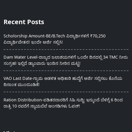
Recent Posts
Scholorship Amount-BE/B.Tech ವಿದ್ಯಾರ್ಥಿಗಳಿಗೆ ₹70,250
ವಿದ್ಯಾರ್ಥಿವೇತನ! ಇಂದೇ ಅರ್ಜಿ ಸಲ್ಲಿಸಿ!
Dam Water Level-ರಾಜ್ಯದ ಜಲಾಶಯಗಳಿಗೆ ಒಂದೇ ದಿನದಲ್ಲಿ 34 TMC ನೀರು
ಸಂಗ್ರಹ! ಇಲ್ಲಿದೆ ಡ್ಯಾಂವಾರು ಇಂದಿನ ನೀರಿನ ಮಟ್ಟ!
VAO Last Date-ಗ್ರಾಮ ಆಡಳಿತ ಅಧಿಕಾರಿ ಹುದ್ದೆಗೆ ಅರ್ಜಿ ಸಲ್ಲಿಸಲು ಕೊನೆಯ
ದಿನಾಂಕ ಮುಂದೂಡಿಕೆ!
Ration Distribution-ಪಡಿತರದಾರರಿಗೆ ಸಿಹಿ ಸುದ್ದಿ: ಇನ್ಮುಂದೆ ಬೆಳಿಗ್ಗೆ 6 ರಿಂದ
ರಾತ್ರಿ 10 ರವರೆಗೆ ನ್ಯಾಯಬೆಲೆ ಅಂಗಡಿಗಳು ಓಪನ್!