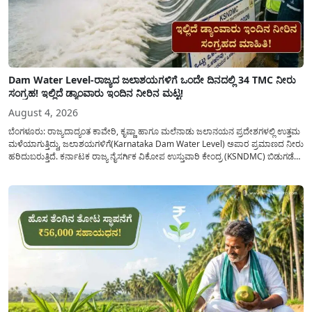
Dam Water Level-ರಾಜ್ಯದ ಜಲಾಶಯಗಳಿಗೆ ಒಂದೇ ದಿನದಲ್ಲಿ 34 TMC ನೀರು
ಸಂಗ್ರಹ! ಇಲ್ಲಿದೆ ಡ್ಯಾಂವಾರು ಇಂದಿನ ನೀರಿನ ಮಟ್ಟ!
August 4, 2026
ಬೆಂಗಳೂರು: ರಾಜ್ಯದಾದ್ಯಂತ ಕಾವೇರಿ, ಕೃಷ್ಣಾ ಹಾಗೂ ಮಲೆನಾಡು ಜಲಾನಯನ ಪ್ರದೇಶಗಳಲ್ಲಿ ಉತ್ತಮ
ಮಳೆಯಾಗುತ್ತಿದ್ದು, ಜಲಾಶಯಗಳಿಗೆ(Karnataka Dam Water Level) ಅಪಾರ ಪ್ರಮಾಣದ ನೀರು
ಹರಿದುಬರುತ್ತಿದೆ. ಕರ್ನಾಟಕ ರಾಜ್ಯ ನೈಸರ್ಗಿಕ ವಿಕೋಪ ಉಸ್ತುವಾರಿ ಕೇಂದ್ರ (KSNDMC) ಬಿಡುಗಡೆ
ಮಾಡಿರುವ ಆಗಸ್ಟ್ 04, 2026ರ ವರದಿಯಂತೆ, ರಾಜ್ಯದ ಪ್ರಮುಖ 14 ಜಲಾಶಯಗಳಿಗೆ ಒಂದೇ
ದಿನದಲ್ಲಿ ಬರೋಬ್ಬರಿ 34.8 TMC...