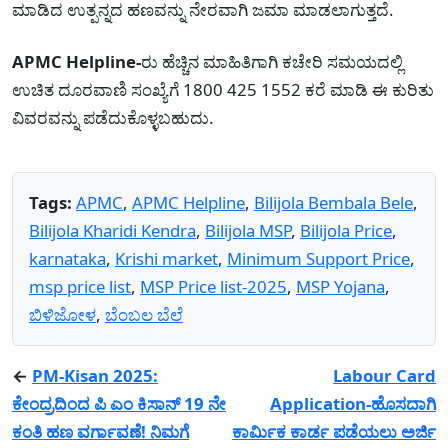
ಮಾಡಿದ ಉತ್ಪನ್ನದ ಹಣವನ್ನು ನೇರವಾಗಿ ಜಮಾ ಮಾಡಲಾಗುತ್ತದೆ.
APMC Helpline-
ರು ಹೆಚ್ಚಿನ ಮಾಹಿತಿಗಾಗಿ ಕಚೇರಿ ಸಮಯದಲ್ಲಿ
ಉಚಿತ ದೂರವಾಣಿ ಸಂಖ್ಯೆಗೆ 1800 425 1552 ಕರೆ ಮಾಡಿ ಈ ಕುರಿತು
ವಿವರವನ್ನು ಪಡೆದುಕೊಳ್ಳಬಹುದು.
Tags:
APMC
,
APMC Helpline
,
Bilijola Bembala Bele
,
Bilijola Kharidi Kendra
,
Bilijola MSP
,
Bilijola Price
,
karnataka
,
Krishi market
,
Minimum Support Price
,
msp price list
,
MSP Price list-2025
,
MSP Yojana
,
ಬಿಳಿಜೋಳ
,
ಬೆಂಬಲ ಬೆಲೆ
←
PM-Kisan 2025:
Labour Card
ಕೇಂದ್ರದಿಂದ ಪಿ ಎಂ ಕಿಸಾನ್ 19 ನೇ
Application-ಹೊಸದಾಗಿ
ಕಂತಿ ಹಣ ವರ್ಗಾವಣೆ! ನಿಮಗೆ
ಕಾರ್ಮಿಕ ಕಾರ್ಡ ಪಡೆಯಲು ಅರ್ಜಿ