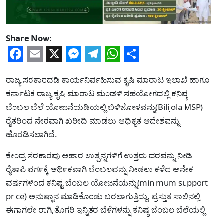
Share Now:
Facebook
Email
X
Messenger
Telegram
WhatsApp
Share
ರಾಜ್ಯ ಸರಕಾರದಡಿ ಕಾರ್ಯನಿರ್ವಹಿಸುವ ಕೃಷಿ ಮಾರಾಟ ಇಲಾಖೆ ಹಾಗೂ
ಕರ್ನಾಟಕ ರಾಜ್ಯ ಕೃಷಿ ಮಾರಾಟ ಮಂಡಳಿ ಸಹಯೋಗದಲ್ಲಿ ಕನಿಷ್ಠ
ಬೆಂಬಲ ಬೆಲೆ ಯೋಜನೆಯಡಿಯಲ್ಲಿ ಬಿಳಿಜೋಳವನ್ನು(Bilijola MSP)
ರೈತರಿಂದ ನೇರವಾಗಿ ಖರೀದಿ ಮಾಡಲು ಅಧಿಕೃತ ಆದೇಶವನ್ನು
ಹೊರಡಿಸಲಾಗಿದೆ.
ಕೇಂದ್ರ ಸರಕಾರವು ಆಹಾರ ಉತ್ಪನ್ನಗಳಿಗೆ ಉತ್ತಮ ದರವನ್ನು ನೀಡಿ
ರೈತಾಪಿ ವರ್ಗಕ್ಕೆ ಆರ್ಥಿಕವಾಗಿ ಬೆಂಬಲವನ್ನು ನೀಡಲು ಕಳೆದ ಅನೇಕ
ವರ್ಷಗಳಿಂದ ಕನಿಷ್ಟ ಬೆಂಬಲ ಯೋಜನೆಯನ್ನು(minimum support
price) ಅನುಷ್ಥಾನ ಮಾಡಿಕೊಂಡು ಬರಲಾಗುತ್ತಿದ್ದು, ಪ್ರಸ್ತುತ ಸಾಲಿನಲ್ಲಿ
ಈಗಾಗಲೇ ರಾಗಿ,ತೊಗರಿ ಇನ್ನಿತರ ಬೆಳೆಗಳನ್ನು ಕನಿಷ್ಠ ಬೆಂಬಲ ಬೆಲೆಯಲ್ಲಿ