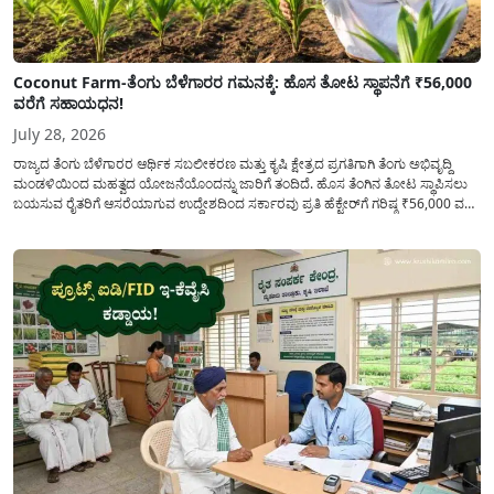
Coconut Farm-ತೆಂಗು ಬೆಳೆಗಾರರ ಗಮನಕ್ಕೆ: ಹೊಸ ತೋಟ ಸ್ಥಾಪನೆಗೆ ₹56,000
ವರೆಗೆ ಸಹಾಯಧನ!
July 28, 2026
ರಾಜ್ಯದ ತೆಂಗು ಬೆಳೆಗಾರರ ಆರ್ಥಿಕ ಸಬಲೀಕರಣ ಮತ್ತು ಕೃಷಿ ಕ್ಷೇತ್ರದ ಪ್ರಗತಿಗಾಗಿ ತೆಂಗು ಅಭಿವೃದ್ದಿ
ಮಂಡಳಿಯಿಂದ ಮಹತ್ವದ ಯೋಜನೆಯೊಂದನ್ನು ಜಾರಿಗೆ ತಂದಿದೆ. ಹೊಸ ತೆಂಗಿನ ತೋಟ ಸ್ಥಾಪಿಸಲು
ಬಯಸುವ ರೈತರಿಗೆ ಆಸರೆಯಾಗುವ ಉದ್ದೇಶದಿಂದ ಸರ್ಕಾರವು ಪ್ರತಿ ಹೆಕ್ಟೇರ್‌ಗೆ ಗರಿಷ್ಠ ₹56,000 ವರೆಗೆ
ಧನಸಹಾಯ ಪಡೆಯಲು ಅರ್ಜಿಯನ್ನು ಆಹ್ವಾನಿಸಿದೆ. ತೆಂಗು ಅಭಿವೃದ್ದಿ ಮಂಡಳಿಯ ಯೋಜನೆ
ಅಡಿಯಲ್ಲಿ ನೀಡಲಾಗುವ...