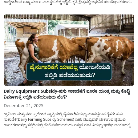
ಉದ್ದೇಶದಿಂದ ರಾಜ್ಯ ಸರ್ಕಾರ ಮಹತ್ವದ ಹೆಜ್ಜೆ ಇಟ್ಟಿದೆ. ಕೃಷಿ ಕ್ಷೇತ್ರದಲ್ಲಿ ಆಧುನಿಕ ಯಂತ್ರೋಪಕರಣಗಳ
ಬಳಕೆ ದಿನದಿಂದ ದಿನಕ್ಕೆ ಹೆಚ್ಚುತ್ತಿದ್ದು ದೊಡ್ಡ ಮಟ್ಟದ ಹಾರ್ವೆಸ್ಟರ್ ಯಂತ್ರಗಳನ್ನು ಹಾಗೂ ಇನ್ನಿತರೆ
ಖರೀದಿಸಲು ಆರ್ಥಿಕ ನೆರವನ್ನು...
Dairy Equipment Subsidy-ಹಸು ಸಾಕಾಣಿಕೆಗೆ ಪೂರಕ ಯಂತ್ರ ಮತ್ತು ಕೊಟ್ಟಿ
ನಿರ್ಮಾಣಕ್ಕೆ ಸಬ್ಸಿಡಿ ಪಡೆಯುವುದು ಹೇಗೆ?
December 21, 2025
ಗ್ರಾಮೀಣ ಮತ್ತು ನಗರ ಪ್ರದೇಶದ ವ್ಯಾಪ್ತಿಯಲ್ಲಿ ಹೈನುಗಾರಿಕೆಯನ್ನು ಮಾಡುತ್ತಿರುವ ರೈತರು ಹಸು
ಸಾಕಾಣಿಕೆ(Dairy Farming Subsidy Schemes) ಬಹು ಮುಖ್ಯವಾಗಿ ಬೇಕಾಗುವ ಪ್ರಮುಖ
ಉಪಕರಣಗಳನ್ನು ಸಬ್ಸಿಡಿಯಲ್ಲಿ ಹೇಗೆ ಪಡೆಯಬಹುದು ಎನ್ನುವ ಮಾಹಿತಿಯನ್ನು ಇಂದಿನ ಅಂಕಣದಲ್ಲಿ
ಹಂಚಿಕೊಳ್ಳಲಾಗಿದ್ದು, ತಪ್ಪದೇ ಈ ಮಾಹಿತಿಯನ್ನು ನಿಮ್ಮ ವಾಟ್ಸಾಪ್ ಗುಂಪಿನಲ್ಲಿ ಶೇರ್ ಮಾಡಿ. ಹಾಲು
ಕರೆಯುವ(Milking Machine) ಮತ್ತು ಮೇವು ಕತ್ತರಿಸುವ...