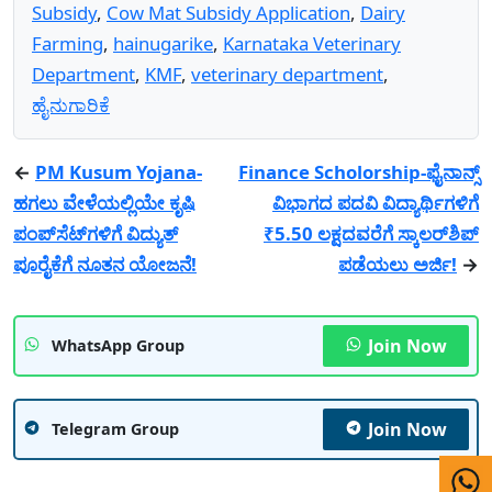
Subsidy
,
Cow Mat Subsidy Application
,
Dairy
Farming
,
hainugarike
,
Karnataka Veterinary
Department
,
KMF
,
veterinary department
,
ಹೈನುಗಾರಿಕೆ
←
PM Kusum Yojana-
Finance Scholorship-ಫೈನಾನ್ಸ್
ಹಗಲು ವೇಳೆಯಲ್ಲಿಯೇ ಕೃಷಿ
ವಿಭಾಗದ ಪದವಿ ವಿದ್ಯಾರ್ಥಿಗಳಿಗೆ
ಪಂಪ್‌ಸೆಟ್‌ಗಳಿಗೆ ವಿದ್ಯುತ್
₹5.50 ಲಕ್ಷದವರೆಗೆ ಸ್ಕಾಲರ್‌ಶಿಪ್
ಪೂರೈಕೆಗೆ ನೂತನ ಯೋಜನೆ!
ಪಡೆಯಲು ಅರ್ಜಿ!
→
Join Now
WhatsApp Group
Join Now
Telegram Group