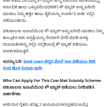
ಅತೀ ಕಡಿಮೆ ಬೆಲೆಯಲ್ಲಿ ಕೌ ಮ್ಯಾಟ್ ಅನ್ನು ಪಡೆಯಲು ಅವಕಾಶವಿದ್ದು
ಕರ್ನಾಟಕ ಹಾಲು ಒಕ್ಕೂಟದಿಂದ(KMF) ಕೌ ಮ್ಯಾಟ್ ಅನ್ನು ಖರೀದಿ
ಮಾಡಲು ನಿಮ್ಮ ಹತ್ತಿರ ಹಾಲು ಡೈರಿಯನ್ನು ಸಂಪರ್ಕಿಸಿ ಅರ್ಜಿ ಸಲ್ಲಿಸಿ
ಪಡೆಯಬಹುದು.
ಪಶುಪಾಲನಾ ಇಲಾಖೆಯಿಂದ ಕೌ ಮ್ಯಾಟ್ ಅನ್ನು ಖರೀದಿ ಮಾಡಲು ನಿಮ್ಮ
ತಾಲ್ಲೂಕಿನ ಪಶು ಆಸ್ಪತ್ರೆಯನ್ನು ನೇರವಾಗಿ ಭೇಟಿ ಮಾಡಿ ಅಗತ್ಯ
ದಾಖಲಾತಿಗಳನ್ನು ಸಲ್ಲಿಸಿ ಸಬ್ಸಿಡಿಯಲ್ಲಿ ಕೌ ಮ್ಯಾಟ್ ಪಡೆಯಲು
ಅವಕಾಶವಿರುತ್ತದೆ.
ಇದನ್ನೂ ಓದಿ:
Gold Loan-ಚಿನ್ನದ ಮೇಲೆ ಸಾಲ ಪಡೆಯಲು RBI
ನಿಂದ ಹೊಸ ನಿಯಮ ಜಾರಿ!
Who Can Apply For This Cow Mat Subsidy Scheme-
ಪಶುಪಾಲನಾ ಇಲಾಖೆಯಿಂದ ಕೌ ಮ್ಯಾಟ್ ಪಡೆಯಲು ನಿಗದಿಪಡಿಸಿ
ಅರ್ಹತೆಗಳು:
ಅರ್ಜಿದಾರ ರೈತರು ಕನಿಷ್ಟ 2 ಜಾನುವಾರುಗಳನ್ನು(ಹಸು/ಎಮ್ಮೆ)