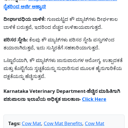
ರೈತರಿಂದ ಅರ್ಜಿ ಆಹ್ವಾನ!
ದೀರ್ಘಾವಧಿಯ ಬಾಳಿಕೆ:
ಗುಣಮಟ್ಟದ ಕೌ ಮ್ಯಾಟ್‌ಗಳು ದೀರ್ಘಕಾಲ
ಬಾಳಿಕೆ ಬರುತ್ತವೆ, ಇದರಿಂದ ವೆಚ್ಚದ ಉಳಿತಾಯವಾಗುತ್ತದೆ.
ಪರಿಸರ ಸ್ನೇಹಿ:
ಕೆಲವು ಕೌ ಮ್ಯಾಟ್‌ಗಳು ಪರಿಸರ ಸ್ನೇಹಿ ವಸ್ತುಗಳಿಂದ
ತಯಾರಾಗಿರುತ್ತವೆ, ಇದು ಸುಸ್ಥಿರತೆಗೆ ಸಹಕಾರಿಯಾಗುತ್ತದೆ.
ಒಟ್ಟಾರೆಯಾಗಿ, ಕೌ ಮ್ಯಾಟ್‌ಗಳು ಜಾನುವಾರುಗಳ ಆರೋಗ್ಯ, ಉತ್ಪಾದಕತೆ
ಮತ್ತು ಕೊಟ್ಟಿಗೆಯ ಸ್ವಚ್ಛತೆಯನ್ನು ಸುಧಾರಿಸುವ ಮೂಲಕ ಹೈನುಗಾರಿಕೆಯ
ದಕ್ಷತೆಯನ್ನು ಹೆಚ್ಚಿಸುತ್ತವೆ.
Karnataka Veterinary Department-ಹೆಚ್ಚಿನ ಮಾಹಿತಿಗಾಗಿ
ಪಶುಪಾಲನಾ ಇಲಾಖೆಯ ಅಧಿಕೃತ ಜಾಲತಾಣ-
Click Here
Tags:
Cow Mat
,
Cow Mat Benefits
,
Cow Mat