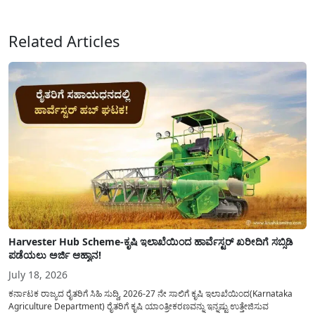
ಸಲ್ಲಿಸಲು...
Related Articles
Harvester Hub Scheme-ಕೃಷಿ ಇಲಾಖೆಯಿಂದ ಹಾರ್ವೆಸ್ಟರ್ ಖರೀದಿಗೆ ಸಬ್ಸಿಡಿ
ಪಡೆಯಲು ಅರ್ಜಿ ಆಹ್ವಾನ!
July 18, 2026
ಕರ್ನಾಟಕ ರಾಜ್ಯದ ರೈತರಿಗೆ ಸಿಹಿ ಸುದ್ದಿ, 2026-27 ನೇ ಸಾಲಿಗೆ ಕೃಷಿ ಇಲಾಖೆಯಿಂದ(Karnataka
Agriculture Department) ರೈತರಿಗೆ ಕೃಷಿ ಯಾಂತ್ರೀಕರಣವನ್ನು ಇನ್ನಷ್ಟು ಉತ್ತೇಜಿಸುವ