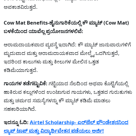
ಅವಕಾಶವಿರುತ್ತದೆ.
Cow Mat Benefits-ಹೈನುಗಾರಿಕೆಯಲ್ಲಿ ಕೌ ಮ್ಯಾಟ್ (Cow Mat)
ಬಳಕೆಯಿಂದ ಯಾವೆಲ್ಲ ಪ್ರಯೋಜನಗಳಲಿವೆ:
ಆರಾಮದಾಯಕವಾದ ವ್ಯವಸ್ಥೆ ಇದಾಗಿದೆ: ಕೌ ಮ್ಯಾಟ್ ಜಾನುವಾರುಗಳಿಗೆ
ಮೃದುವಾದ ಮತ್ತು ಆರಾಮದಾಯಕವಾದ ಮೇಲ್ಮೈ ಒದಗಿಸುತ್ತದೆ,
ಇದರಿಂದ ಕಾಲುಗಳು ಮತ್ತು ಕೀಲುಗಳ ಮೇಲಿನ ಒತ್ತಡ
ಕಡಿಮೆಯಾಗುತ್ತದೆ.
ಗಾಯಗಳ ತಡೆಗಟ್ಟುವಿಕೆ:
ಗಟ್ಟಿಯಾದ ನೆಲದಿಂದ ಅಥವಾ ಕೊಟ್ಟಿಗೆಯಲ್ಲಿ
ಹಾಕಿರುವ ಕಲ್ಲುಗಳಿಂದ ಉಂಟಾಗುವ ಗಾಯಗಳು, ಒತ್ತಡದ ಗುರುತುಗಳು
ಮತ್ತು ಚರ್ಮದ ಸಮಸ್ಯೆಗಳನ್ನು ಕೌ ಮ್ಯಾಟ್ ಕಡಿಮೆ ಮಾಡಲು
ಸಹಕಾರಿಯಾಗಿದೆ.
ಇದನ್ನೂ ಓದಿ:
Airtel Scholarship- ಏರ್‌ಟೆಲ್ ಫೌಂಡೇಶನನಿಂದ
ಲ್ಯಾಪ್ ಟಾಪ್ ಮತ್ತು ವಿದ್ಯಾರ್ಥಿವೇತನ ಪಡೆಯಲು ಅರ್ಜಿ!