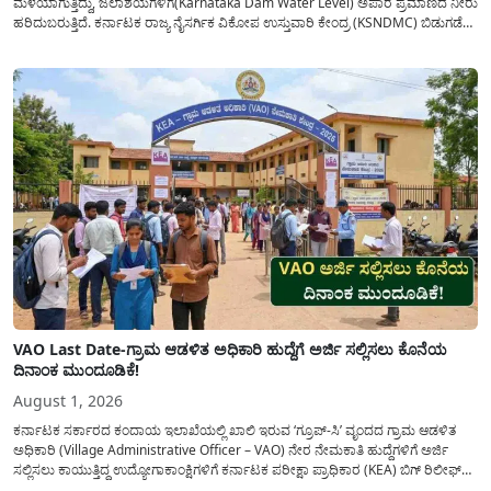
ಮಳೆಯಾಗುತ್ತಿದ್ದು, ಜಲಾಶಯಗಳಿಗೆ(Karnataka Dam Water Level) ಅಪಾರ ಪ್ರಮಾಣದ ನೀರು
ಹರಿದುಬರುತ್ತಿದೆ. ಕರ್ನಾಟಕ ರಾಜ್ಯ ನೈಸರ್ಗಿಕ ವಿಕೋಪ ಉಸ್ತುವಾರಿ ಕೇಂದ್ರ (KSNDMC) ಬಿಡುಗಡೆ
ಮಾಡಿರುವ ಆಗಸ್ಟ್ 04, 2026ರ ವರದಿಯಂತೆ, ರಾಜ್ಯದ ಪ್ರಮುಖ 14 ಜಲಾಶಯಗಳಿಗೆ ಒಂದೇ
ದಿನದಲ್ಲಿ ಬರೋಬ್ಬರಿ 34.8 TMC...
VAO Last Date-ಗ್ರಾಮ ಆಡಳಿತ ಅಧಿಕಾರಿ ಹುದ್ದೆಗೆ ಅರ್ಜಿ ಸಲ್ಲಿಸಲು ಕೊನೆಯ
ದಿನಾಂಕ ಮುಂದೂಡಿಕೆ!
August 1, 2026
ಕರ್ನಾಟಕ ಸರ್ಕಾರದ ಕಂದಾಯ ಇಲಾಖೆಯಲ್ಲಿ ಖಾಲಿ ಇರುವ ‘ಗ್ರೂಪ್-ಸಿ’ ವೃಂದದ ಗ್ರಾಮ ಆಡಳಿತ
ಅಧಿಕಾರಿ (Village Administrative Officer – VAO) ನೇರ ನೇಮಕಾತಿ ಹುದ್ದೆಗಳಿಗೆ ಅರ್ಜಿ
ಸಲ್ಲಿಸಲು ಕಾಯುತ್ತಿದ್ದ ಉದ್ಯೋಗಾಕಾಂಕ್ಷಿಗಳಿಗೆ ಕರ್ನಾಟಕ ಪರೀಕ್ಷಾ ಪ್ರಾಧಿಕಾರ (KEA) ಬಿಗ್ ರಿಲೀಫ್
ನೀಡಿದೆ. ಅರ್ಜಿ ಸಲ್ಲಿಕೆಯ ಅವಧಿಯನ್ನು ವಿಸ್ತರಿಸಿ ಅಧಿಕೃತ ಪ್ರಕಟಣೆ ಹೊರಡಿಸಿದ್ದು, ಇದುವರೆಗೆ ಅರ್ಜಿ