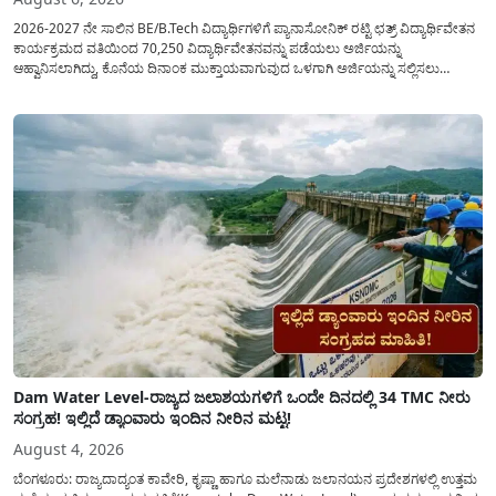
2026-2027 ನೇ ಸಾಲಿನ BE/B.Tech ವಿದ್ಯಾರ್ಥಿಗಳಿಗೆ ಪ್ಯಾನಾಸೋನಿಕ್ ರಟ್ಟಿ ಛತ್ರ್ ವಿದ್ಯಾರ್ಥಿವೇತನ
ಕಾರ್ಯಕ್ರಮದ ವತಿಯಿಂದ 70,250 ವಿದ್ಯಾರ್ಥಿವೇತನವನ್ನು ಪಡೆಯಲು ಅರ್ಜಿಯನ್ನು
ಆಹ್ವಾನಿಸಲಾಗಿದ್ದು, ಕೊನೆಯ ದಿನಾಂಕ ಮುಕ್ತಾಯವಾಗುವುದ ಒಳಗಾಗಿ ಅರ್ಜಿಯನ್ನು ಸಲ್ಲಿಸಲು
ಕೋರಿದೆ. ಆರ್ಥಿಕವಾಗಿ ಹಿಂದುಳಿದ ಹಾಗೂ ಬಡ ಕುಟುಂಬ ವರ್ಗದ ವಿದ್ಯಾರ್ಥಿಗಳು ಅವರ ಮುಂದಿನ
ಶಿಕ್ಷಣವನ್ನು ಮುಂದುವರಿಸಲು ಯಾವುದೇ ಅಡಚಣೆಯಾಗದಂತೆ ನೋಡಿಕೊಳ್ಳಲು ಈ ಯೋಜನೆಯನ್ನು
ಜಾರಿಗೆ...
Dam Water Level-ರಾಜ್ಯದ ಜಲಾಶಯಗಳಿಗೆ ಒಂದೇ ದಿನದಲ್ಲಿ 34 TMC ನೀರು
ಸಂಗ್ರಹ! ಇಲ್ಲಿದೆ ಡ್ಯಾಂವಾರು ಇಂದಿನ ನೀರಿನ ಮಟ್ಟ!
August 4, 2026
ಬೆಂಗಳೂರು: ರಾಜ್ಯದಾದ್ಯಂತ ಕಾವೇರಿ, ಕೃಷ್ಣಾ ಹಾಗೂ ಮಲೆನಾಡು ಜಲಾನಯನ ಪ್ರದೇಶಗಳಲ್ಲಿ ಉತ್ತಮ