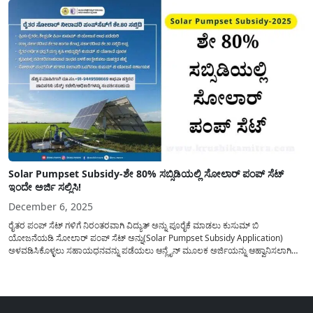
Solar Pumpset Subsidy-ಶೇ 80% ಸಬ್ಸಿಡಿಯಲ್ಲಿ ಸೋಲಾರ್ ಪಂಪ್ ಸೆಟ್
ಇಂದೇ ಅರ್ಜಿ ಸಲ್ಲಿಸಿ!
December 6, 2025
ರೈತರ ಪಂಪ್ ಸೆಟ್ ಗಳಿಗೆ ನಿರಂತರವಾಗಿ ವಿದ್ಯುತ್ ಅನ್ನು ಪೂರೈಕೆ ಮಾಡಲು ಕುಸುಮ್ ಬಿ
ಯೋಜನೆಯಡಿ ಸೋಲಾರ್ ಪಂಪ್ ಸೆಟ್ ಅನ್ನು(Solar Pumpset Subsidy Application)
ಅಳವಡಿಸಿಕೊಳ್ಳಲು ಸಹಾಯಧನವನ್ನು ಪಡೆಯಲು ಆನ್ಲೈನ್ ಮೂಲಕ ಅರ್ಜಿಯನ್ನು ಆಹ್ವಾನಿಸಲಾಗಿದ್ದು,
ಈ ಕುರಿತು ಸಂಪೂರ್ಣ ಮಾಹಿತಿಯನ್ನು ಇಂದಿನ ಲೇಖನದಲ್ಲಿ ಪ್ರಕಟಿಸಲಾಗಿದೆ. ಕೇಂದ್ರ ಮತ್ತು ರಾಜ್ಯ
ಸರಕಾರದಿಂದ ರೈತರಿಗೆ ಕೃಷಿ ಬೆಳೆಗಳಿಗೆ...