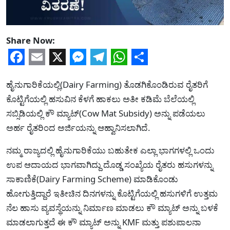
Share Now:
Facebook
Email
X
Messenger
Telegram
WhatsApp
Share
ಹೈನುಗಾರಿಕೆಯಲ್ಲಿ(Dairy Farming) ತೊಡಗಿಕೊಂಡಿರುವ ರೈತರಿಗೆ
ಕೊಟ್ಟಿಗೆಯಲ್ಲಿ ಹಸುವಿನ ಕೆಳಗೆ ಹಾಕಲು ಅತೀ ಕಡಿಮೆ ಬೆಲೆಯಲ್ಲಿ
ಸಬ್ಸಿಡಿಯಲ್ಲಿ ಕೌ ಮ್ಯಾಟ್(Cow Mat Subsidy) ಅನ್ನು ಪಡೆಯಲು
ಅರ್ಹ ರೈತರಿಂದ ಅರ್ಜಿಯನ್ನು ಆಹ್ವಾನಿಸಲಾಗಿದೆ.
ನಮ್ಮ ರಾಜ್ಯದಲ್ಲಿ ಹೈನುಗಾರಿಕೆಯು ಬಹುತೇಕ ಎಲ್ಲಾ ಭಾಗಗಳಲ್ಲಿ ಒಂದು
ಉಪ ಆದಾಯದ ಭಾಗವಾಗಿದ್ದು ದೊಡ್ಡ ಸಂಖ್ಯೆಯ ರೈತರು ಹಸುಗಳನ್ನು
ಸಾಕಾಣಿಕೆ(Dairy Farming Scheme) ಮಾಡಿಕೊಂಡು
ಹೋಗುತ್ತಿದ್ದಾರೆ ಇತೀಚಿನ ದಿನಗಳನ್ನು ಕೊಟ್ಟಿಗೆಯಲ್ಲಿ ಹಸುಗಳಿಗೆ ಉತ್ತಮ
ನೆಲ ಹಾಸು ವ್ಯವಸ್ಥೆಯನ್ನು ನಿರ್ಮಾಣ ಮಾಡಲು ಕೌ ಮ್ಯಾಟ್ ಅನ್ನು ಬಳಕೆ
ಮಾಡಲಾಗುತ್ತದೆ ಈ ಕೌ ಮ್ಯಾಟ್ ಅನ್ನು KMF ಮತ್ತು ಪಶುಪಾಲನಾ