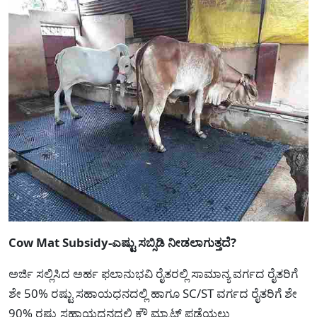
Cow Mat Subsidy-ಎಷ್ಟು ಸಬ್ಸಿಡಿ ನೀಡಲಾಗುತ್ತದೆ?
ಅರ್ಜಿ ಸಲ್ಲಿಸಿದ ಅರ್ಹ ಫಲಾನುಭವಿ ರೈತರಲ್ಲಿ ಸಾಮಾನ್ಯ ವರ್ಗದ ರೈತರಿಗೆ
ಶೇ 50% ರಷ್ಟು ಸಹಾಯಧನದಲ್ಲಿ ಹಾಗೂ SC/ST ವರ್ಗದ ರೈತರಿಗೆ ಶೇ
90% ರಷ್ಟು ಸಹಾಯಧನದಲ್ಲಿ ಕೌ ಮ್ಯಾಟ್ ಪಡೆಯಲು