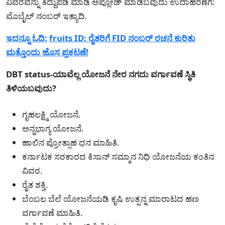
ವಿವರವನ್ನು ತಿದ್ದುಪಡಿ ಮಾಡಿ ಅಪ್ಲೋಡ್ ಮಾಡಬವುದು ಉದಾಹರಣೆಗೆ:
ಮೊಬೈಲ್ ನಂಬರ್ ಇತ್ಯಾದಿ.
ಇದನ್ನೂ ಓದಿ:
fruits ID: ರೈತರಿಗೆ FID ನಂಬರ್ ರಚನೆ ಕುರಿತು
ಮತ್ತೊಂದು ಹೊಸ ಪ್ರಕಟಣೆ!
DBT status-ಯಾವೆಲ್ಲ ಯೋಜನೆ ನೇರ ನಗದು ವರ್ಗಾವಣೆ ಸ್ಥಿತಿ
ತಿಳಿಯಬವುದು?
ಗೃಹಲಕ್ಷ್ಮಿ ಯೋಜನೆ.
ಅನ್ನಭಾಗ್ಯ ಯೋಜನೆ.
ಹಾಲಿನ ಪ್ರೋತ್ಸಾಹ ಧನ ಮಾಹಿತಿ.
ಕರ್ನಾಟಕ ಸರಕಾರದ ಕಿಸಾನ್ ಸಮ್ಮಾನ ನಿಧಿ ಯೋಜನೆಯ ಕಂತಿನ
ವಿವರ.
ರೈತ ಶಕ್ತಿ.
ಬೆಂಬಲ ಬೆಲೆ ಯೋಜನೆಯಡಿ ಕೃಷಿ ಉತ್ಪನ್ನ ಮಾರಾಟದ ಹಣ
ವರ್ಗಾವಣೆ ಮಾಹಿತಿ.