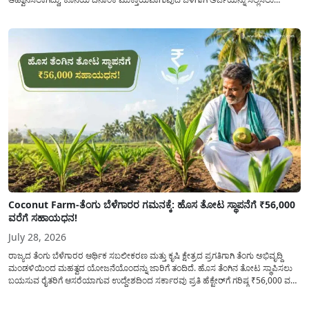
ಕೋರಿದೆ. ಆರ್ಥಿಕವಾಗಿ ಹಿಂದುಳಿದ ಹಾಗೂ ಬಡ ಕುಟುಂಬ ವರ್ಗದ ವಿದ್ಯಾರ್ಥಿಗಳು ಅವರ ಮುಂದಿನ
ಶಿಕ್ಷಣವನ್ನು ಮುಂದುವರಿಸಲು ಯಾವುದೇ ಅಡಚಣೆಯಾಗದಂತೆ ನೋಡಿಕೊಳ್ಳಲು ಈ ಯೋಜನೆಯನ್ನು
ಜಾರಿಗೆ...
Coconut Farm-ತೆಂಗು ಬೆಳೆಗಾರರ ಗಮನಕ್ಕೆ: ಹೊಸ ತೋಟ ಸ್ಥಾಪನೆಗೆ ₹56,000
ವರೆಗೆ ಸಹಾಯಧನ!
July 28, 2026
ರಾಜ್ಯದ ತೆಂಗು ಬೆಳೆಗಾರರ ಆರ್ಥಿಕ ಸಬಲೀಕರಣ ಮತ್ತು ಕೃಷಿ ಕ್ಷೇತ್ರದ ಪ್ರಗತಿಗಾಗಿ ತೆಂಗು ಅಭಿವೃದ್ದಿ
ಮಂಡಳಿಯಿಂದ ಮಹತ್ವದ ಯೋಜನೆಯೊಂದನ್ನು ಜಾರಿಗೆ ತಂದಿದೆ. ಹೊಸ ತೆಂಗಿನ ತೋಟ ಸ್ಥಾಪಿಸಲು
ಬಯಸುವ ರೈತರಿಗೆ ಆಸರೆಯಾಗುವ ಉದ್ದೇಶದಿಂದ ಸರ್ಕಾರವು ಪ್ರತಿ ಹೆಕ್ಟೇರ್‌ಗೆ ಗರಿಷ್ಠ ₹56,000 ವರೆಗೆ
ಧನಸಹಾಯ ಪಡೆಯಲು ಅರ್ಜಿಯನ್ನು ಆಹ್ವಾನಿಸಿದೆ. ತೆಂಗು ಅಭಿವೃದ್ದಿ ಮಂಡಳಿಯ ಯೋಜನೆ
ಅಡಿಯಲ್ಲಿ ನೀಡಲಾಗುವ...