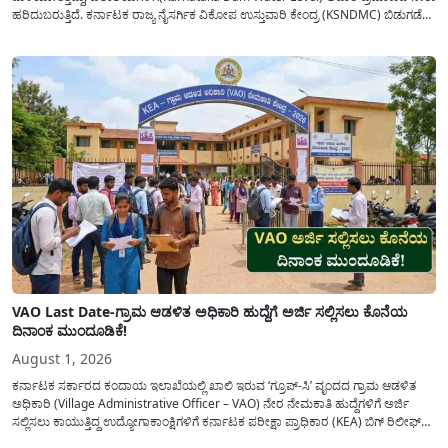
ಹರಿದುಬರುತ್ತಿದೆ. ಕರ್ನಾಟಕ ರಾಜ್ಯ ನೈಸರ್ಗಿಕ ವಿಕೋಪ ಉಸ್ತುವಾರಿ ಕೇಂದ್ರ (KSNDMC) ಬಿಡುಗಡೆ
ಮಾಡಿರುವ ಆಗಸ್ಟ್ 04, 2026ರ ವರದಿಯಂತೆ, ರಾಜ್ಯದ ಪ್ರಮುಖ 14 ಜಲಾಶಯಗಳಿಗೆ ಒಂದೇ
ದಿನದಲ್ಲಿ ಬರೋಬ್ಬರಿ 34.8 TMC...
VAO Last Date-ಗ್ರಾಮ ಆಡಳಿತ ಅಧಿಕಾರಿ ಹುದ್ದೆಗೆ ಅರ್ಜಿ ಸಲ್ಲಿಸಲು ಕೊನೆಯ
ದಿನಾಂಕ ಮುಂದೂಡಿಕೆ!
August 1, 2026
ಕರ್ನಾಟಕ ಸರ್ಕಾರದ ಕಂದಾಯ ಇಲಾಖೆಯಲ್ಲಿ ಖಾಲಿ ಇರುವ ‘ಗ್ರೂಪ್-ಸಿ’ ವೃಂದದ ಗ್ರಾಮ ಆಡಳಿತ
ಅಧಿಕಾರಿ (Village Administrative Officer – VAO) ನೇರ ನೇಮಕಾತಿ ಹುದ್ದೆಗಳಿಗೆ ಅರ್ಜಿ
ಸಲ್ಲಿಸಲು ಕಾಯುತ್ತಿದ್ದ ಉದ್ಯೋಗಾಕಾಂಕ್ಷಿಗಳಿಗೆ ಕರ್ನಾಟಕ ಪರೀಕ್ಷಾ ಪ್ರಾಧಿಕಾರ (KEA) ಬಿಗ್ ರಿಲೀಫ್
ನೀಡಿದೆ. ಅರ್ಜಿ ಸಲ್ಲಿಕೆಯ ಅವಧಿಯನ್ನು ವಿಸ್ತರಿಸಿ ಅಧಿಕೃತ ಪ್ರಕಟಣೆ ಹೊರಡಿಸಿದ್ದು, ಇದುವರೆಗೆ ಅರ್ಜಿ