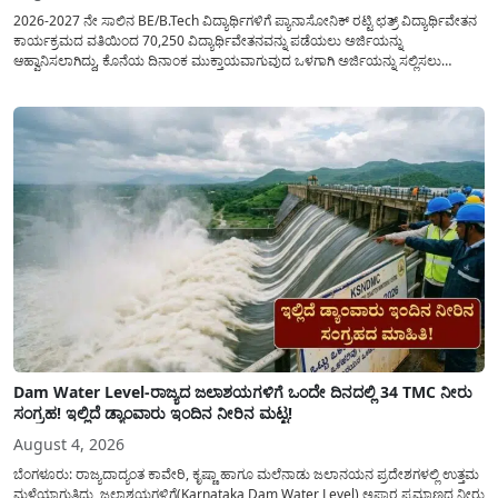
2026-2027 ನೇ ಸಾಲಿನ BE/B.Tech ವಿದ್ಯಾರ್ಥಿಗಳಿಗೆ ಪ್ಯಾನಾಸೋನಿಕ್ ರಟ್ಟಿ ಛತ್ರ್ ವಿದ್ಯಾರ್ಥಿವೇತನ
ಕಾರ್ಯಕ್ರಮದ ವತಿಯಿಂದ 70,250 ವಿದ್ಯಾರ್ಥಿವೇತನವನ್ನು ಪಡೆಯಲು ಅರ್ಜಿಯನ್ನು
ಆಹ್ವಾನಿಸಲಾಗಿದ್ದು, ಕೊನೆಯ ದಿನಾಂಕ ಮುಕ್ತಾಯವಾಗುವುದ ಒಳಗಾಗಿ ಅರ್ಜಿಯನ್ನು ಸಲ್ಲಿಸಲು
ಕೋರಿದೆ. ಆರ್ಥಿಕವಾಗಿ ಹಿಂದುಳಿದ ಹಾಗೂ ಬಡ ಕುಟುಂಬ ವರ್ಗದ ವಿದ್ಯಾರ್ಥಿಗಳು ಅವರ ಮುಂದಿನ
ಶಿಕ್ಷಣವನ್ನು ಮುಂದುವರಿಸಲು ಯಾವುದೇ ಅಡಚಣೆಯಾಗದಂತೆ ನೋಡಿಕೊಳ್ಳಲು ಈ ಯೋಜನೆಯನ್ನು
ಜಾರಿಗೆ...
Dam Water Level-ರಾಜ್ಯದ ಜಲಾಶಯಗಳಿಗೆ ಒಂದೇ ದಿನದಲ್ಲಿ 34 TMC ನೀರು
ಸಂಗ್ರಹ! ಇಲ್ಲಿದೆ ಡ್ಯಾಂವಾರು ಇಂದಿನ ನೀರಿನ ಮಟ್ಟ!
August 4, 2026
ಬೆಂಗಳೂರು: ರಾಜ್ಯದಾದ್ಯಂತ ಕಾವೇರಿ, ಕೃಷ್ಣಾ ಹಾಗೂ ಮಲೆನಾಡು ಜಲಾನಯನ ಪ್ರದೇಶಗಳಲ್ಲಿ ಉತ್ತಮ
ಮಳೆಯಾಗುತ್ತಿದ್ದು, ಜಲಾಶಯಗಳಿಗೆ(Karnataka Dam Water Level) ಅಪಾರ ಪ್ರಮಾಣದ ನೀರು