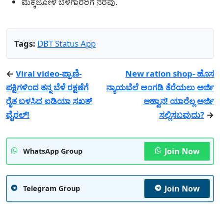
ಮೆಕ್ಕೆಜೋಳ ಬೆಳೆಗಾರರಿಗೆ ನೆರವು.
Tags:
DBT Status App
←
Viral video-ಪ್ರಾಣಿ-
New ration shop- ಹೊಸ
ಪಕ್ಷಿಗಳಿಂದ ತನ್ನ ಬೆಳೆ ರಕ್ಷಣೆಗೆ
ನ್ಯಾಯಬೆಲೆ ಅಂಗಡಿ ತೆರೆಯಲು ಅರ್ಜಿ
ರೈತ ಬಳಸಿದ ಐಡಿಯಾ ಸಖತ್
ಆಹ್ವಾನ! ಯಾರೆಲ್ಲ ಅರ್ಜಿ
ವೈರಲ್!
ಸಲ್ಲಿಸಬವುದು?
→
Join Now
WhatsApp Group
Join Now
Telegram Group