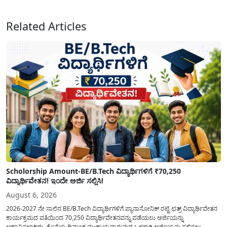
ಸಲ್ಲಿಸಲು...
Related Articles
Scholorship Amount-BE/B.Tech ವಿದ್ಯಾರ್ಥಿಗಳಿಗೆ ₹70,250
ವಿದ್ಯಾರ್ಥಿವೇತನ! ಇಂದೇ ಅರ್ಜಿ ಸಲ್ಲಿಸಿ!
August 6, 2026
2026-2027 ನೇ ಸಾಲಿನ BE/B.Tech ವಿದ್ಯಾರ್ಥಿಗಳಿಗೆ ಪ್ಯಾನಾಸೋನಿಕ್ ರಟ್ಟಿ ಛತ್ರ್ ವಿದ್ಯಾರ್ಥಿವೇತನ
ಕಾರ್ಯಕ್ರಮದ ವತಿಯಿಂದ 70,250 ವಿದ್ಯಾರ್ಥಿವೇತನವನ್ನು ಪಡೆಯಲು ಅರ್ಜಿಯನ್ನು
ಆಹ್ವಾನಿಸಲಾಗಿದ್ದು, ಕೊನೆಯ ದಿನಾಂಕ ಮುಕ್ತಾಯವಾಗುವುದ ಒಳಗಾಗಿ ಅರ್ಜಿಯನ್ನು ಸಲ್ಲಿಸಲು