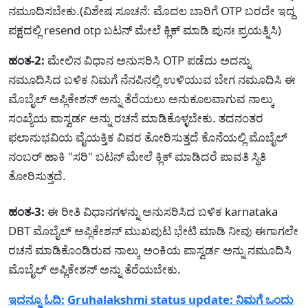
ನಮೂದಿಸಬೇಕು.(ವಿಶೇಷ ಸೂಚನೆ: ಮೊದಲ ಬಾರಿಗೆ OTP ಬರದೇ ಇದ್ದ
ಪಕ್ಷದಲ್ಲಿ resend otp ಬಟನ್ ಮೇಲೆ ಕ್ಲಿಕ್ ಮಾಡಿ ಪುನಃ ಪ್ರಯತ್ನಿಸಿ)
ಹಂತ-2:
ಮೇಲಿನ ವಿಧಾನ ಅನುಸರಿಸಿ OTP ಪಡೆದು ಅದನ್ನು
ನಮೂದಿಸಿದ ಬಳಿಕ ನಿಮಗೆ ನೆನಪಿನಲ್ಲಿ ಉಳಿಯುವ ಬೇಗ ನಮೂದಿಸಿ ಈ
ಮೊಬೈಲ್ ಅಪ್ಲಿಕೇಶನ್ ಅನ್ನು ತೆರೆಯಲು ಅನುಕೂಲವಾಗುವ ನಾಲ್ಕು
ಸಂಖ್ಯೆಯ ಪಾಸ್ವರ್ಡ ಅನ್ನು ರಚನೆ ಮಾಡಿಕೊಳ್ಳಬೇಕು. ತದನಂತರ
ಫಲಾನುಭವಿಯ ವೈಯಕ್ತಿಕ ವಿವರ ತೋರಿಸುತ್ತದೆ ಕೊನೆಯಲ್ಲಿ ಮೊಬೈಲ್
ನಂಬರ್ ಹಾಕಿ "ಸರಿ" ಬಟನ್ ಮೇಲೆ ಕ್ಲಿಕ್ ಮಾಡಿದರೆ ಪಾವತಿ ಸ್ಥಿತಿ
ತೋರಿಸುತ್ತದೆ.
ಹಂತ-3:
ಈ ರೀತಿ ವಿಧಾನಗಳನ್ನು ಅನುಸರಿಸಿದ ಬಳಿಕ karnataka
DBT ಮೊಬೈಲ್ ಅಪ್ಲಿಕೇಶನ್ ಮುಖಪುಟ ಭೇಟಿ ಮಾಡಿ ನೀವು ಈಗಾಗಲೇ
ರಚನೆ ಮಾಡಿಕೊಂಡಿರುವ ನಾಲ್ಕು ಅಂಕಿಯ ಪಾಸ್ವರ್ಡ ಅನ್ನು ನಮೂದಿಸಿ
ಮೊಬೈಲ್ ಅಪ್ಲಿಕೇಶನ್ ಅನ್ನು ತೆರೆಯಬೇಕು.
ಇದನ್ನೂ ಓದಿ:
Gruhalakshmi status update: ನಿಮಗೆ ಒಂದು