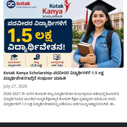
Kotak Kanya Scholarship-ಪದವೀದರ ವಿದ್ಯಾರ್ಥಿಗಳಿಗೆ 1.5 ಲಕ್ಷ
ವಿದ್ಯಾರ್ಥಿವೇತನ!ಇಲ್ಲಿದೆ ಸಂಪೂರ್ಣ ಮಾಹಿತಿ!
July 27, 2026
2026-2027 ನೇ ಸಾಲಿನ ಕೋಟಕ್ ಕನ್ಯಾ ವಿದ್ಯಾರ್ಥಿವೇತನ ಕಾರ್ಯಕ್ರಮದ ಅಡಿಯಲ್ಲಿ ಹಿಂದುಳಿದ
ವಿದ್ಯಾರ್ಥಿನಿಯರ ಮುಂದಿನ ಉನ್ನತ ಶಿಕ್ಷಣಕ್ಕಾಗಿ ಕೋಟಕ್ ಶಿಕ್ಷಣ ಪ್ರತಿಷ್ಠಾನದ ವತಿಯಿಂದ ಪದವಿ
ವಿದ್ಯಾರ್ಥಿಗಳಿಗೆ 1.5 ಲಕ್ಷ ವಿದ್ಯಾರ್ಥಿವೇತನವನ್ನು ಪಡೆಯಲು ಅರ್ಜಿಯನ್ನು ಆಹ್ವಾನಿಸಲಾಗಿದೆ. ಈ
ವಿದ್ಯಾರ್ಥಿವೇತನವು 12 ನೇ ತರಗತಿಯಲ್ಲಿ ಉತ್ತೀರ್ಣರಾಗಿರುವ ಮತ್ತು ಪ್ರತಿಷ್ಠಿತ ವೃತ್ತಿಪರ ಪದವಿ
ಕೋರ್ಸ್‌ಗಳಲ್ಲಿ ಸೇರಲು ಬಯಸುವ ಅರ್ಹ ವಿದ್ಯಾರ್ಥಿನಿಯರು...