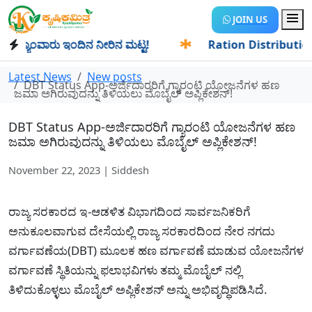
JOIN US
ಯಾಂವಾರು ಇಂದಿನ ನೀರಿನ ಮಟ್ಟ!
✱
Ration Distribution-ಪಡಿತರದಾ
Latest News
New posts
DBT Status App-ಅರ್ಜಿದಾರರಿಗೆ ಗ್ಯಾರಂಟಿ ಯೋಜನೆಗಳ ಹಣ
ಜಮಾ ಅಗಿರುವುದನ್ನು ತಿಳಿಯಲು ಮೊಬೈಲ್ ಅಪ್ಲಿಕೇಶನ್!
DBT Status App-ಅರ್ಜಿದಾರರಿಗೆ ಗ್ಯಾರಂಟಿ ಯೋಜನೆಗಳ ಹಣ
ಜಮಾ ಅಗಿರುವುದನ್ನು ತಿಳಿಯಲು ಮೊಬೈಲ್ ಅಪ್ಲಿಕೇಶನ್!
November 22, 2023 | Siddesh
ರಾಜ್ಯ ಸರಕಾರದ ಇ-ಆಡಳಿತ ವಿಭಾಗದಿಂದ ಸಾರ್ವಜನಿಕರಿಗೆ
ಅನುಕೂಲವಾಗುವ ದೇಸೆಯಲ್ಲಿ ರಾಜ್ಯ ಸರಕಾರದಿಂದ ನೇರ ನಗದು
ವರ್ಗಾವಣೆಯ(DBT) ಮೂಲಕ ಹಣ ವರ್ಗಾವಣೆ ಮಾಡುವ ಯೋಜನೆಗಳ
ವರ್ಗಾವಣೆ ಸ್ಥಿತಿಯನ್ನು ಫಲಾಭವಿಗಳು ತಮ್ಮ ಮೊಬೈಲ್ ನಲ್ಲಿ
ತಿಳಿದುಕೊಳ್ಳಲು ಮೊಬೈಲ್ ಅಪ್ಲಿಕೇಶನ್ ಅನ್ನು ಅಭಿವೃದ್ಧಿಪಡಿಸಿದೆ.