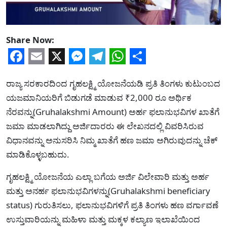
Share Now:
Facebook
Email
X
Messenger
Telegram
WhatsApp
Share
ರಾಜ್ಯ ಸರಕಾರದಿಂದ ಗೃಹಲಕ್ಷ್ಮಿ ಯೋಜನೆಯಡಿ ಪ್ರತಿ ತಿಂಗಳು ಕುಟುಂಬದ
ಯಜಮಾನಿಯರಿಗೆ ಬಿಡುಗಡೆ ಮಾಡುವ ₹2,000 ರೂ ಅರ್ಥಿಕ
ನೆರವನ್ನು(Gruhalakshmi Amount) ಅರ್ಹ ಫಲಾನುಭವಿಗಳ ಖಾತೆಗೆ
ಜಮಾ ಮಾಡಲಾಗಿದ್ದು ಅರ್ಜಿದಾರರು ಈ ಲೇಖನದಲ್ಲಿ ವಿವರಿಸಿರುವ
ವಿಧಾನವನ್ನು ಅನುಸರಿಸಿ ನಿಮ್ಮ ಖಾತೆಗೆ ಹಣ ಜಮಾ ಅಗಿರುವುದನ್ನು ಚೆಕ್
ಮಾಡಿಕೊಳ್ಳಬಹುದು.
ಗೃಹಲಕ್ಷ್ಮಿ ಯೋಜನೆಯ ಎಲ್ಲಾ ಬಗೆಯ ಅರ್ಜಿ ವಿಲೇವಾರಿ ಮತ್ತು ಅರ್ಹ
ಮತ್ತು ಅನರ್ಹ ಫಲಾನುಭವಿಗಳನ್ನು(Gruhalakshmi beneficiary
status) ಗುರುತಿಸಲು, ಫಲಾನುಭವಿಗಳಿಗೆ ಪ್ರತಿ ತಿಂಗಳು ಹಣ ವರ್ಗಾವಣೆ
ಉಸ್ತುವಾರಿಯನ್ನು ಮಹಿಳಾ ಮತ್ತು ಮಕ್ಕಳ ಕಲ್ಯಾಣ ಇಲಾಖೆಯಿಂದ