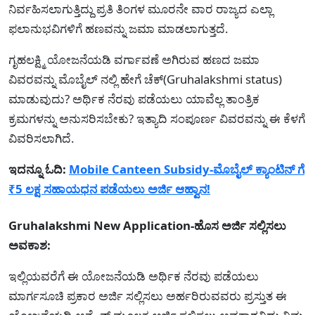
ನಿರ್ವಹಿಸಲಾಗುತ್ತಿದ್ದು ಪ್ರತಿ ತಿಂಗಳ ಮೂರನೇ ವಾರ ರಾಜ್ಯದ ಎಲ್ಲಾ
ಫಲಾನುಭವಿಗಳಿಗೆ ಹಣವನ್ನು ಜಮಾ ಮಾಡಲಾಗುತ್ತದೆ.
ಗೃಹಲಕ್ಷ್ಮಿ ಯೋಜನೆಯಡಿ ವರ್ಗಾವಣೆ ಅಗಿರುವ ಹಣದ ಜಮಾ
ವಿವರವನ್ನು ಮೊಬೈಲ್ ನಲ್ಲಿ ಹೇಗೆ ಚೆಕ್(Gruhalakshmi status)
ಮಾಡುವುದು? ಅರ್ಥಿಕ ನೆರವು ಪಡೆಯಲು ಯಾವೆಲ್ಲ ತಾಂತ್ರಿಕ
ಕ್ರಮಗಳನ್ನು ಅನುಸರಿಸಬೇಕು? ಇತ್ಯಾದಿ ಸಂಪೂರ್ಣ ವಿವರವನ್ನು ಈ ಕೆಳಗೆ
ವಿವರಿಸಲಾಗಿದೆ.
ಇದನ್ನೂ ಓದಿ:
Mobile Canteen Subsidy-ಮೊಬೈಲ್ ಕ್ಯಾಂಟಿನ್ ಗೆ
₹5 ಲಕ್ಷ ಸಹಾಯಧನ ಪಡೆಯಲು ಅರ್ಜಿ ಆಹ್ವಾನ!
Gruhalakshmi New Application-ಹೊಸ ಅರ್ಜಿ ಸಲ್ಲಿಸಲು
ಅವಕಾಶ:
ಇಲ್ಲಿಯವರೆಗೆ ಈ ಯೋಜನೆಯಡಿ ಅರ್ಥಿಕ ನೆರವು ಪಡೆಯಲು
ಮಾರ್ಗಸೂಚಿ ಪ್ರಕಾರ ಅರ್ಜಿ ಸಲ್ಲಿಸಲು ಅರ್ಹರಿರುವವರು ಪ್ರಸ್ತುತ ಈ