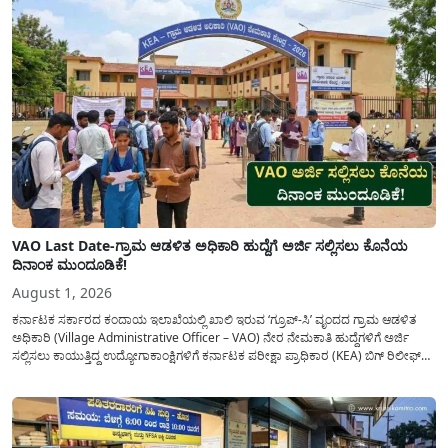
VAO Last Date-ಗ್ರಾಮ ಆಡಳಿತ ಅಧಿಕಾರಿ ಹುದ್ದೆಗೆ ಅರ್ಜಿ ಸಲ್ಲಿಸಲು ಕೊನೆಯ
ದಿನಾಂಕ ಮುಂದೂಡಿಕೆ!
August 1, 2026
ಕರ್ನಾಟಕ ಸರ್ಕಾರದ ಕಂದಾಯ ಇಲಾಖೆಯಲ್ಲಿ ಖಾಲಿ ಇರುವ ‘ಗ್ರೂಪ್-ಸಿ’ ವೃಂದದ ಗ್ರಾಮ ಆಡಳಿತ
ಅಧಿಕಾರಿ (Village Administrative Officer – VAO) ನೇರ ನೇಮಕಾತಿ ಹುದ್ದೆಗಳಿಗೆ ಅರ್ಜಿ
ಸಲ್ಲಿಸಲು ಕಾಯುತ್ತಿದ್ದ ಉದ್ಯೋಗಾಕಾಂಕ್ಷಿಗಳಿಗೆ ಕರ್ನಾಟಕ ಪರೀಕ್ಷಾ ಪ್ರಾಧಿಕಾರ (KEA) ಬಿಗ್ ರಿಲೀಫ್
ನೀಡಿದೆ. ಅರ್ಜಿ ಸಲ್ಲಿಕೆಯ ಅವಧಿಯನ್ನು ವಿಸ್ತರಿಸಿ ಅಧಿಕೃತ ಪ್ರಕಟಣೆ ಹೊರಡಿಸಿದ್ದು, ಇದುವರೆಗೆ ಅರ್ಜಿ
ಸಲ್ಲಿಸಲು...