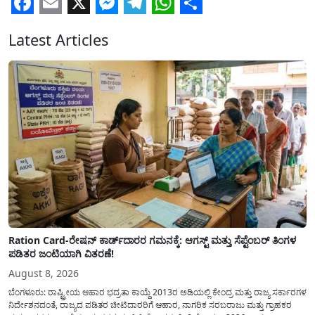
Facebook
Email
X
Messenger
Telegram
WhatsApp
Share
Latest Articles
Ration Card-ರೇಷನ್ ಕಾರ್ಡ್‍ದಾರರ ಗಮನಕ್ಕೆ: ಆಗಸ್ಟ್ ಮತ್ತು ಸೆಪ್ಟೆಂಬರ್ ತಿಂಗಳ
ಪಡಿತರ ಜಂಟಿಯಾಗಿ ವಿತರಣೆ!
August 8, 2026
ಬೆಂಗಳೂರು: ರಾಷ್ಟ್ರೀಯ ಆಹಾರ ಭದ್ರತಾ ಕಾಯ್ದೆ 2013ರ ಅಡಿಯಲ್ಲಿ ಕೇಂದ್ರ ಮತ್ತು ರಾಜ್ಯ ಸರ್ಕಾರಗಳ
ನಿರ್ದೇಶನದಂತೆ, ರಾಜ್ಯದ ಪಡಿತರ ಚೀಟಿದಾರರಿಗೆ ಆಹಾರ, ನಾಗರಿಕ ಸರಬರಾಜು ಮತ್ತು ಗ್ರಾಹಕರ