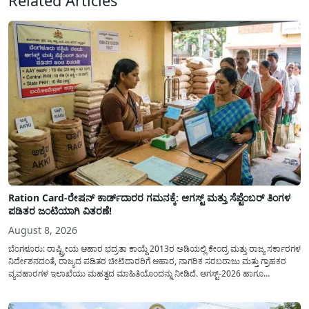
Related Articles
Ration Card-ರೇಷನ್ ಕಾರ್ಡ್‍ದಾರರ ಗಮನಕ್ಕೆ: ಆಗಸ್ಟ್ ಮತ್ತು ಸೆಪ್ಟೆಂಬರ್ ತಿಂಗಳ
ಪಡಿತರ ಜಂಟಿಯಾಗಿ ವಿತರಣೆ!
August 8, 2026
ಬೆಂಗಳೂರು: ರಾಷ್ಟ್ರೀಯ ಆಹಾರ ಭದ್ರತಾ ಕಾಯ್ದೆ 2013ರ ಅಡಿಯಲ್ಲಿ ಕೇಂದ್ರ ಮತ್ತು ರಾಜ್ಯ ಸರ್ಕಾರಗಳ
ನಿರ್ದೇಶನದಂತೆ, ರಾಜ್ಯದ ಪಡಿತರ ಚೀಟಿದಾರರಿಗೆ ಆಹಾರ, ನಾಗರಿಕ ಸರಬರಾಜು ಮತ್ತು ಗ್ರಾಹಕರ
ವ್ಯವಹಾರಗಳ ಇಲಾಖೆಯು ಮಹತ್ವದ ಮಾಹಿತಿಯೊಂದನ್ನು ನೀಡಿದೆ. ಆಗಸ್ಟ್-2026 ಹಾಗೂ
ಸೆಪ್ಟೆಂಬರ್-2026 ಈ ಎರಡೂ ತಿಂಗಳ ಆಹಾರ ಧಾನ್ಯಗಳ ವಿತರಣೆಯನ್ನು ಆಗಸ್ಟ್ ಮಾಹೆಯಲ್ಲೇ ಒಟ್ಟಿಗೆ
(ಜಂಟಿಯಾಗಿ) ನೀಡಲು ನಿರ್ಧರಿಸಲಾಗಿದೆ....