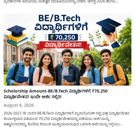
ವ್ಯವಹಾರಗಳ ಇಲಾಖೆಯು ಮಹತ್ವದ ಮಾಹಿತಿಯೊಂದನ್ನು ನೀಡಿದೆ. ಆಗಸ್ಟ್-2026 ಹಾಗೂ
ಸೆಪ್ಟೆಂಬರ್-2026 ಈ ಎರಡೂ ತಿಂಗಳ ಆಹಾರ ಧಾನ್ಯಗಳ ವಿತರಣೆಯನ್ನು ಆಗಸ್ಟ್ ಮಾಹೆಯಲ್ಲೇ ಒಟ್ಟಿಗೆ
(ಜಂಟಿಯಾಗಿ) ನೀಡಲು ನಿರ್ಧರಿಸಲಾಗಿದೆ....
Scholorship Amount-BE/B.Tech ವಿದ್ಯಾರ್ಥಿಗಳಿಗೆ ₹70,250
ವಿದ್ಯಾರ್ಥಿವೇತನ! ಇಂದೇ ಅರ್ಜಿ ಸಲ್ಲಿಸಿ!
August 6, 2026
2026-2027 ನೇ ಸಾಲಿನ BE/B.Tech ವಿದ್ಯಾರ್ಥಿಗಳಿಗೆ ಪ್ಯಾನಾಸೋನಿಕ್ ರಟ್ಟಿ ಛತ್ರ್ ವಿದ್ಯಾರ್ಥಿವೇತನ
ಕಾರ್ಯಕ್ರಮದ ವತಿಯಿಂದ 70,250 ವಿದ್ಯಾರ್ಥಿವೇತನವನ್ನು ಪಡೆಯಲು ಅರ್ಜಿಯನ್ನು
ಆಹ್ವಾನಿಸಲಾಗಿದ್ದು, ಕೊನೆಯ ದಿನಾಂಕ ಮುಕ್ತಾಯವಾಗುವುದ ಒಳಗಾಗಿ ಅರ್ಜಿಯನ್ನು ಸಲ್ಲಿಸಲು
ಕೋರಿದೆ. ಆರ್ಥಿಕವಾಗಿ ಹಿಂದುಳಿದ ಹಾಗೂ ಬಡ ಕುಟುಂಬ ವರ್ಗದ ವಿದ್ಯಾರ್ಥಿಗಳು ಅವರ ಮುಂದಿನ
ಶಿಕ್ಷಣವನ್ನು ಮುಂದುವರಿಸಲು ಯಾವುದೇ ಅಡಚಣೆಯಾಗದಂತೆ ನೋಡಿಕೊಳ್ಳಲು ಈ ಯೋಜನೆಯನ್ನು