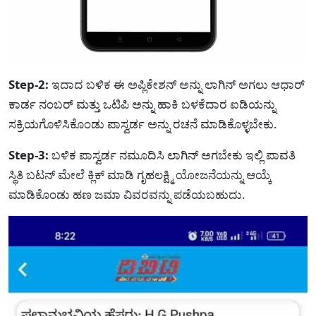
Step-2:
ಇದಾದ ಬಳಿಕ ಈ ಅಪ್ಲಿಕೇಶನ್ ಅನ್ನು ಲಾಗಿನ್ ಅಗಲು ಆಧಾರ್
ಕಾರ್ಡ ನಂಬರ್ ಮತ್ತು ಒಟಿಪಿ ಅನ್ನು ಹಾಕಿ ಬಳಕೆದಾರ ಐಡಿಯನ್ನು
ಸಕ್ರಿಯಗೊಳಿಸಿಕೊಂಡು ಪಾಸ್ವರ್ಡ ಅನ್ನು ರಚನೆ ಮಾಡಿಕೊಳ್ಳಬೇಕು.
Step-3:
ಬಳಿಕ ಪಾಸ್ವರ್ಡ ನಮೂದಿಸಿ ಲಾಗಿನ್ ಅಗಬೇಕು ಇಲ್ಲಿ ಪಾವತಿ
ಸ್ಥಿತಿ ಬಟನ್ ಮೇಲೆ ಕ್ಲಿಕ್ ಮಾಡಿ ಗೃಹಲಕ್ಷ್ಮಿ ಯೋಜನೆಯನ್ನು ಆಯ್ಕೆ
ಮಾಡಿಕೊಂಡು ಹಣ ಜಮಾ ವಿವರವನ್ನು ಪಡೆಯಬಹುದು.