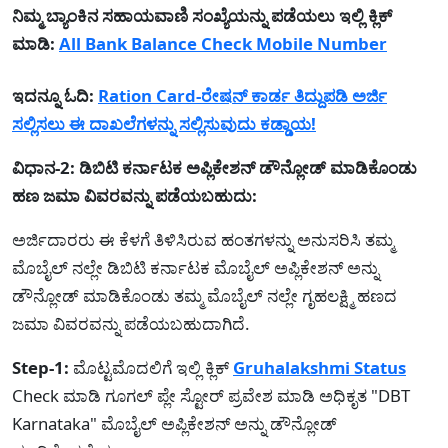
ನಿಮ್ಮ ಬ್ಯಾಂಕಿನ ಸಹಾಯವಾಣಿ ಸಂಖ್ಯೆಯನ್ನು ಪಡೆಯಲು ಇಲ್ಲಿ ಕ್ಲಿಕ್
ಮಾಡಿ:
All Bank Balance Check Mobile Number
ಇದನ್ನೂ ಓದಿ:
Ration Card-ರೇಷನ್ ಕಾರ್ಡ ತಿದ್ದುಪಡಿ ಅರ್ಜಿ
ಸಲ್ಲಿಸಲು ಈ ದಾಖಲೆಗಳನ್ನು ಸಲ್ಲಿಸುವುದು ಕಡ್ಡಾಯ!
ವಿಧಾನ-2: ಡಿಬಿಟಿ ಕರ್ನಾಟಕ ಅಪ್ಲಿಕೇಶನ್ ಡೌನ್ಲೋಡ್ ಮಾಡಿಕೊಂಡು
ಹಣ ಜಮಾ ವಿವರವನ್ನು ಪಡೆಯಬಹುದು:
ಅರ್ಜಿದಾರರು ಈ ಕೆಳಗೆ ತಿಳಿಸಿರುವ ಹಂತಗಳನ್ನು ಅನುಸರಿಸಿ ತಮ್ಮ
ಮೊಬೈಲ್ ನಲ್ಲೇ ಡಿಬಿಟಿ ಕರ್ನಾಟಕ ಮೊಬೈಲ್ ಅಪ್ಲಿಕೇಶನ್ ಅನ್ನು
ಡೌನ್ಲೋಡ್ ಮಾಡಿಕೊಂಡು ತಮ್ಮ ಮೊಬೈಲ್ ನಲ್ಲೇ ಗೃಹಲಕ್ಷ್ಮಿ ಹಣದ
ಜಮಾ ವಿವರವನ್ನು ಪಡೆಯಬಹುದಾಗಿದೆ.
Step-1:
ಮೊಟ್ಟಮೊದಲಿಗೆ ಇಲ್ಲಿ ಕ್ಲಿಕ್
Gruhalakshmi Status
Check ಮಾಡಿ ಗೂಗಲ್ ಪ್ಲೇ ಸ್ಟೋರ್ ಪ್ರವೇಶ ಮಾಡಿ ಅಧಿಕೃತ "DBT
Karnataka" ಮೊಬೈಲ್ ಅಪ್ಲಿಕೇಶನ್ ಅನ್ನು ಡೌನ್ಲೋಡ್