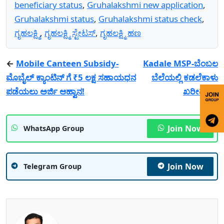
beneficiary status
,
Gruhalakshmi new application
,
Gruhalakshmi status
,
Gruhalakshmi status check
,
ಗೃಹಲಕ್ಷ್ಮಿ
,
ಗೃಹಲಕ್ಷ್ಮಿ ಸ್ಟೇಟಸ್
,
ಗೃಹಲಕ್ಷ್ಮಿ ಹಣ
←
Mobile Canteen Subsidy-
Kadale MSP-ಬೆಂಬಲ
ಮೊಬೈಲ್ ಕ್ಯಾಂಟಿನ್ ಗೆ ₹5 ಲಕ್ಷ ಸಹಾಯಧನ
ಬೆಲೆಯಲ್ಲಿ ಕಡಲೆಕಾಳು
ಪಡೆಯಲು ಅರ್ಜಿ ಆಹ್ವಾನ!
ಖರೀದಿ!
→
Join Now
WhatsApp Group
Join Now
Telegram Group