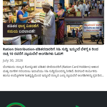
Ration Distribution-ಪಡಿತರದಾರರಿಗೆ ಸಿಹಿ ಸುದ್ದಿ: ಇನ್ಮುಂದೆ ಬೆಳಿಗ್ಗೆ 6 ರಿಂದ
ರಾತ್ರಿ 10 ರವರೆಗೆ ನ್ಯಾಯಬೆಲೆ ಅಂಗಡಿಗಳು ಓಪನ್!
July 30, 2026
ಬೆಂಗಳೂರು: ರಾಜ್ಯದ ಕೋಟ್ಯಂತರ ಪಡಿತರ ಚೀಟಿದಾರರಿಗೆ (Ration Card Holders) ಆಹಾರ
ಮತ್ತು ನಾಗರಿಕ ಸರಬರಾಜು ಇಲಾಖೆಯು ಸಿಹಿ ಸುದ್ದಿಯೊಂದನ್ನು ನೀಡಿದೆ. ದಿನಗೂಲಿ ಕಾರ್ಮಿಕರು
ಹಾಗೂ ಉದ್ಯೋಗಿಗಳ ಹಿತದೃಷ್ಟಿಯಿಂದ ಇನ್ಮುಂದೆ ರಾಜ್ಯದ ಎಲ್ಲಾ ನ್ಯಾಯಬೆಲೆ ಅಂಗಡಿಗಳನ್ನು ಪ್ರತಿ ದಿನ
ಬೆಳಿಗ್ಗೆ 6:00 ಗಂಟೆಯಿಂದ ರಾತ್ರಿ 10:00 ಗಂಟೆಯವರೆಗೆ ಕಡ್ಡಾಯವಾಗಿ ತೆರೆದಿಟ್ಟು ಪಡಿತರ ಧಾನ್ಯ
ವಿತರಿಸುವಂತೆ ಇಲಾಖೆಯ...