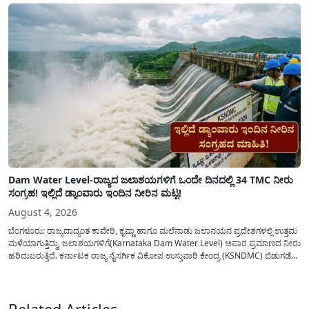
ಜಾರಿಗೆ...
Dam Water Level-ರಾಜ್ಯದ ಜಲಾಶಯಗಳಿಗೆ ಒಂದೇ ದಿನದಲ್ಲಿ 34 TMC ನೀರು
ಸಂಗ್ರಹ! ಇಲ್ಲಿದೆ ಡ್ಯಾಂವಾರು ಇಂದಿನ ನೀರಿನ ಮಟ್ಟ!
August 4, 2026
ಬೆಂಗಳೂರು: ರಾಜ್ಯದಾದ್ಯಂತ ಕಾವೇರಿ, ಕೃಷ್ಣಾ ಹಾಗೂ ಮಲೆನಾಡು ಜಲಾನಯನ ಪ್ರದೇಶಗಳಲ್ಲಿ ಉತ್ತಮ
ಮಳೆಯಾಗುತ್ತಿದ್ದು, ಜಲಾಶಯಗಳಿಗೆ(Karnataka Dam Water Level) ಅಪಾರ ಪ್ರಮಾಣದ ನೀರು
ಹರಿದುಬರುತ್ತಿದೆ. ಕರ್ನಾಟಕ ರಾಜ್ಯ ನೈಸರ್ಗಿಕ ವಿಕೋಪ ಉಸ್ತುವಾರಿ ಕೇಂದ್ರ (KSNDMC) ಬಿಡುಗಡೆ
ಮಾಡಿರುವ ಆಗಸ್ಟ್ 04, 2026ರ ವರದಿಯಂತೆ, ರಾಜ್ಯದ ಪ್ರಮುಖ 14 ಜಲಾಶಯಗಳಿಗೆ ಒಂದೇ
ದಿನದಲ್ಲಿ ಬರೋಬ್ಬರಿ 34.8 TMC...