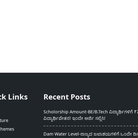
ck Links
Recent Posts
Scholorship Amount-BE/B.Tech ವಿದ್ಯಾರ್ಥಿಗಳಿಗೆ ₹
ವಿದ್ಯಾರ್ಥಿವೇತನ! ಇಂದೇ ಅರ್ಜಿ ಸಲ್ಲಿಸಿ!
ture
chemes
Dam Water Level-ರಾಜ್ಯದ ಜಲಾಶಯಗಳಿಗೆ ಒಂದೇ ದಿನದ