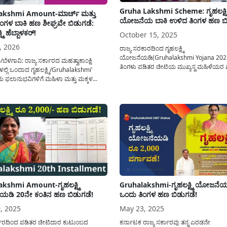
Gruha Lakshmi Scheme: ಗೃಹಲಕ್ಷ್ಮ
akshmi Amount-ಮಾರ್ಚ್ ಮತ್ತು
ಯೋಜನೆಯ ಬಾಕಿ ಉಳಿದ ತಿಂಗಳ ಹಣ ಬಿ
 ತಿಂಗಳ ಬಾಕಿ ಹಣ ಶೀಘ್ರವೇ ಬಿಡುಗಡೆ:
್ಮಿ ಹೆಬ್ಬಾಳಕರ್!
October 15, 2025
, 2026
ರಾಜ್ಯ ಸರಕಾರದಿಂದ ಗೃಹಲಕ್ಷ್ಮಿ
ಯೋಜನೆಯಡಿ(Gruhalakshmi Yojana 2025) 
ಬೆಳಗಾವಿ: ರಾಜ್ಯ ಸರ್ಕಾರದ ಮಹತ್ವಾಕಾಂಕ್ಷಿ
ತಿಂಗಳು ಪಡಿತರ ಚೀಟಿಯ ಮುಖ್ಯಸ್ಥ ಮಹಿಳೆಯರ ಖ
್ಲಿ ಒಂದಾದ ಗೃಹಲಕ್ಷ್ಮಿ/Gruhalakshmi’
ಜಮಾ ಮಾಡಲು ಬಾಕಿ ಉಳಿಸಿಕೊಂಡಿರುವ ಆರ್ಥಿಕ 
ಲಾನುಭವಿಗಳಿಗೆ ಮಹಿಳಾ ಮತ್ತು ಮಕ್ಕಳ
ದೀಪಾವಳಿ ಹಬ್ಬದ ನಿಮಿತ್ತ ಹಂತ ಹಂತವಾಗಿ ಈ ತಿಂಗ
ಿವೆ ಲಕ್ಷ್ಮಿ ಹೆಬ್ಬಾಳಕರ್(Laxmi Hebbalkar)
ಆರ್ಥಿಕ ನೆರವನ್ನು ಬಿಡುಗಡೆ ಮಾಡಲಾಗುತ್ತಿದೆ. ಕಳೆ
ವದ ಸುದ್ದಿಯೊಂದನ್ನು ನೀಡಿದ್ದಾರೆ. ಕಳೆದ ಕೆಲ
ತಿಂಗಳಿನಿಂದ ಗೃಹಲಕ್ಷ್ಮಿ ಯೋಜನೆಯ ರೂ 2,000/-
 ತಾಂತ್ರಿಕ ಕಾರಣ ಹಾಗೂ ಚುನಾವಣೆ ನೀತಿ
ತಿಂಗಳು...
ನ್ನೆಲೆಯಲ್ಲಿ ವಿಳಂಬವಾಗಿದ್ದ ಗೃಹಲಕ್ಷ್ಮಿ
ಮಾಸಿಕ ₹2,000 ಹಣವು ಸದ್ಯದಲ್ಲೇ
್ಯಾಂಕ್...
kshmi Amount-ಗೃಹಲಕ್ಷ್ಮಿ
Gruhalakshmi-ಗೃಹಲಕ್ಷ್ಮಿ ಯೋಜನೆಯ
ಡಿ 20ನೇ ಕಂತಿನ ಹಣ ಬಿಡುಗಡೆ!
ಒಂದು ತಿಂಗಳ ಹಣ ಬಿಡುಗಡೆ!
, 2025
May 23, 2025
್ಕಾರದಿಂದ ಪಡಿತರ ಚೀಟಿದಾರ ಕುಟುಂಬದ
ಕರ್ನಾಟಕ ರಾಜ್ಯ ಸರ್ಕಾರವು ತನ್ನ ಎರಡನೇ