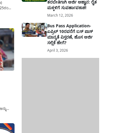
ತರಬೇತಿಗಾಗಿ ಅರ್ಜಿ ಆಹ್ವಾನ: ರೈತ
a)
ಮಕ್ಕಳಿಗೆ ಸುವರ್ಣಾವಕಾಶ!
025ರಂದು
ನೆ
March 12, 2026
ೋಜನೆಯ
ಹಿಳೆಯರ
Bus Pass Application-
 2025ರಂದು
ಏಪ್ರಿಲ್ 10ರವರೆಗೆ ಬಸ್ ಪಾಸ್
ಮಾನ್ಯತೆ ವಿಸ್ತರಣೆ, ಹೊಸ ಅರ್ಜಿ
ಸಲ್ಲಿಕೆ ಹೇಗೆ?
April 3, 2026
ಅನ್ನು
ಯ ಎರಡು
ಕ ಹಣವನ್ನು
 ಯೋಜನೆಯಡಿ
ಿಂಗಳ