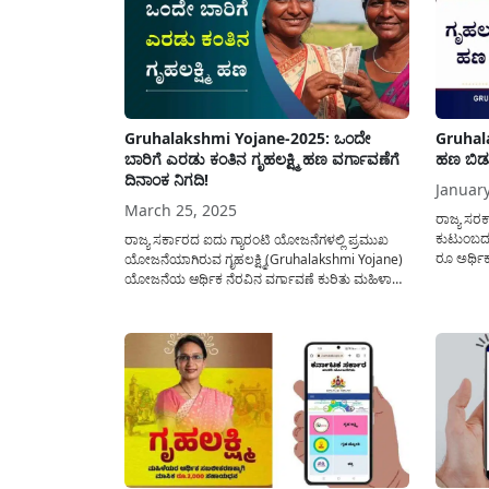
hebbalkar) ಅವರು ಮೇ-2025 ತಿಂಗಳಲ್ಲಿ ಹಂತ-
ಹಂತವಾಗಿ ಇದೆ ತಿಂಗಳಲ್ಲಿ 3 ಕಂತುಗಳ...
Gruhalakshmi Yojane-2025: ಒಂದೇ
Gruhal
ಬಾರಿಗೆ ಎರಡು ಕಂತಿನ ಗೃಹಲಕ್ಷ್ಮಿ ಹಣ ವರ್ಗಾವಣೆಗೆ
ಹಣ ಬಿಡು
ದಿನಾಂಕ ನಿಗದಿ!
January
March 25, 2025
ರಾಜ್ಯ ಸರಕ
ಕುಟುಂಬದ
ರಾಜ್ಯ ಸರ್ಕಾರದ ಐದು ಗ್ಯಾರಂಟಿ ಯೋಜನೆಗಳಲ್ಲಿ ಪ್ರಮುಖ
ರೂ ಅರ್ಥಿ
ಯೋಜನೆಯಾಗಿರುವ ಗೃಹಲಕ್ಷ್ಮಿ(Gruhalakshmi Yojane)
ಫಲಾನುಭವಿ
ಯೋಜನೆಯ ಆರ್ಥಿಕ ನೆರವಿನ ವರ್ಗಾವಣೆ ಕುರಿತು ಮಹಿಳಾ
ಈ ಲೇಖನದಲ್
ಮತ್ತು ಮಕ್ಕಳ ಅಭಿವೃದ್ಧಿ ಇಲಾಖೆ ಸಚಿವರಾದ ಲಕ್ಷ್ಮಿ ಹೆಬ್ಬಾಳ್ಕರ್
ಖಾತೆಗೆ ಹ
ಅವರು ಸದನದಲ್ಲಿ ತಿಳಿಸಿರುವ ಮಾಹಿತಿಯನ್ನು ಇಲ್ಲಿ
ಗೃಹಲಕ್ಷ್ಮ
ಹಂಚಿಕೊಳ್ಳಲಾಗಿದೆ. ಗೃಹಲಕ್ಷ್ಮಿ ಯೋಜನೆಯಡಿ ಪ್ರತಿ ತಿಂಗಳು
ಮತ್ತು...
ಅರ್ಹ ಪಡಿತರ ಚೀಟಿ ಹೊಂದಿರುವ ಮಹಿಳೆಯರಿಗೆ ನೀಡುವ
ರೂ 2,000/-...