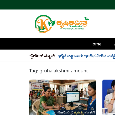
Home
ಲಿ 34 TMC ನೀರು ಸಂಗ್ರಹ! ಇಲ್ಲಿದೆ ಡ್ಯಾಂವಾರು ಇಂದಿನ ನೀರಿನ ಮಟ್ಟ!
ಬ್ರೇಕಿಂಗ್ ನ್ಯೂಸ್:
Tag:
gruhalakshmi amount