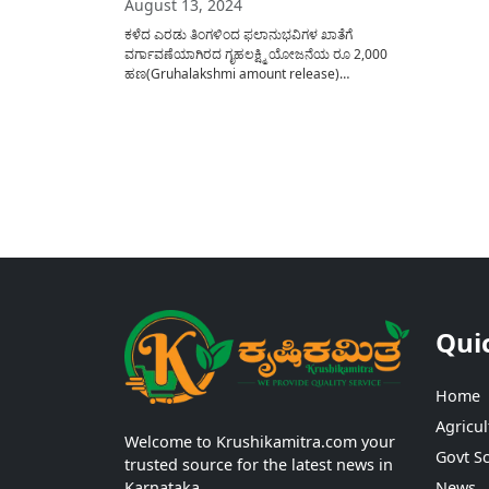
August 13, 2024
ಕಳೆದ ಎರಡು ತಿಂಗಳಿಂದ ಫಲಾನುಭವಿಗಳ ಖಾತೆಗೆ
ವರ್ಗಾವಣೆಯಾಗಿರದ ಗೃಹಲಕ್ಷ್ಮಿ ಯೋಜನೆಯ ರೂ 2,000
ಹಣ(Gruhalakshmi amount release)
ಫಲಾನುಭವಿಗಳ ಖಾತೆಗೆ ಹಂತ ಹಂತವಾಗಿ ಜಮಾ
ಮಾಡಲಾಗುತ್ತಿದೆ. ಮೊದಲ ಹಂತದಲ್ಲಿ ಯಾವೆಲ್ಲ ಜಿಲ್ಲೆಯ
ಫಲಾನುಭವಿಗಳಿಗೆ ಹಣ ವರ್ಗಾವಣೆ ಮಾಡಲಾಗಿದೆ? ನಿಮಗೆ ಈ
ಯೋಜನೆಯ ಹಣ ಜಮಾ ಅಗಿರುವುದನ್ನು ಮೊಬೈಲ್ ನಲ್ಲಿ ಹೇಗೆ
ಚೆಕ್ ಮಾಡಿಕೊಳ್ಳಬೇಕು? ಎನ್ನುವ ಸಂಪೂರ್ಣ...
Qui
Home
Agricul
Welcome to Krushikamitra.com your
Govt S
trusted source for the latest news in
Karnataka.
News