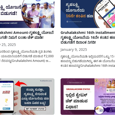
ಹಣವನ್ನು(Gruhalakshmi Status) ಈ...
akshmi Amount-ಗೃಹಲಕ್ಷ್ಮಿ ಯೋಜನೆ
Gruhalakshmi 16th installmen
ಗಡೆ! ನಿಮಗೆ ಬಂತಾ ಚೆಕ್ ಮಾಡಿ!
ಗೃಹಲಕ್ಷ್ಮಿ ಯೋಜನೆಯ 16ನೇ ಕಂತಿನ ಹ
ಬಿಡುಗಡೆಗೆ ದಿನಾಂಕ ನಿಗದಿ!
 25, 2025
January 9, 2025
ಾರದಿಂದ ಗೃಹಲಕ್ಷ್ಮಿ ಯೋಜನೆಯಡಿ ಪ್ರತಿ ತಿಂಗಳು
 ಯಜಮಾನಿಯರಿಗೆ ಬಿಡುಗಡೆ ಮಾಡುವ ₹2,000
ಗೃಹಲಕ್ಷ್ಮಿ ಯೋಜನೆಯಡಿ ಇಲ್ಲಿಯವರೆಗೆ ಒಟ್ಟು 1
ಕ ನೆರವನ್ನು(Gruhalakshmi Amount) ಅರ್ಹ
ಹಣವನ್ನು ಬಿಡುಗಡೆಯಾಗಿದ್ದು, ಈಗ ಈ ಯೋಜನೆ
ಗಳ ಖಾತೆಗೆ ಜಮಾ ಮಾಡಲಾಗಿದ್ದು ಅರ್ಜಿದಾರರು
ಕಂತಿನ ಹಣವನ್ನು(Gruhalakshmi 16th insta
ಲಿ ವಿವರಿಸಿರುವ ವಿಧಾನವನ್ನು ಅನುಸರಿಸಿ ನಿಮ್ಮ
ಅರ್ಹ ಫಲಾನುಭವಿಗಳಿಗೆ ಬಿಡುಗಡೆ ಮಾಡಲು ಸಂ
ಣ ಜಮಾ ಅಗಿರುವುದನ್ನು ಚೆಕ್ ಮಾಡಿಕೊಳ್ಳಬಹುದು.
ಇಲಾಖೆಯಿಂದ ತಯಾರಿಯನ್ನು ನಡೆಸಿಲಾಗುತ್ತಿದ್ದು ಈ
ಿ ಯೋಜನೆಯ ಎಲ್ಲಾ ಬಗೆಯ ಅರ್ಜಿ ವಿಲೇವಾರಿ
ಒಂದಿಷ್ಟು ಉಪಯುಕ್ತ ಮಾಹಿತಿ ಹೀಗಿದೆ. ರಾಜ್ಯ ಸ
ಪಡಿತರ ಚೀಟಿ ಹೊಂದಿರುವ ಕುಟುಂಬದ ಯಜ
ಬ್ಯಾಂಕ್ ಖಾತೆಗೆ ಪ್ರತಿ...