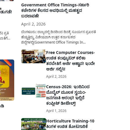
Government Office Timings-ಸರ್ಕಾರಿ
ಿ
ಕಚೇರಿಗಳ ಕೆಲಸದ ಅವಧಿಯಲ್ಲಿ ಮಹತ್ವದ
ಡುಗಡೆ!
ಬದಲಾವಣೆ!
April 2, 2026
ಬೆಂಗಳೂರು: ರಾಜ್ಯದಲ್ಲಿ ದಿನದಿಂದ ದಿನಕ್ಕೆ ಸೂರ್ಯನ ಪ್ರಖರತೆ
ಪ್ರತಿ
ಹೆಚ್ಚುತ್ತಿದ್ದು, ವಿಶೇಷವಾಗಿ ಉತ್ತರ ಕರ್ನಾಟಕದ
ಾತೆಗೆ
ಜಿಲ್ಲೆಗಳಲ್ಲಿ(Government Office Timings In
ನೆರವನ್ನು
Karnataka) ಬಿಸಿಲಿನ ತಾಪಮಾನ ಏರಿಕೆಯಾಗುತ್ತಿದೆ. ಈ
ಳಿನಲ್ಲಿ
Free Computer Courses-
ಹಿನ್ನೆಲೆಯಲ್ಲಿ ಸರ್ಕಾರಿ ನೌಕರರ ಹಿತದೃಷ್ಟಿಯಿಂದ ಹಾಗೂ
ದ 6
ಉಚಿತ ಕಂಪ್ಯೂಟರ್ ಕಲಿಕಾ
ಸಾರ್ವಜನಿಕರ ಅನುಕೂಲಕ್ಕಾಗಿ ಕರ್ನಾಟಕ ಸರ್ಕಾರವು
 ಹಣ ಪ್ರತಿ
ಮಹತ್ವದ ನಿರ್ಧಾರವೊಂದನ್ನು ಕೈಗೊಂಡಿದೆ. ಕಿತ್ತೂರು ಕರ್ನಾಟಕ
ತರಬೇತಿಗೆ ಅರ್ಜಿ ಆಹ್ವಾನ! ಇಂದೇ
ಮತ್ತು ಕಲ್ಯಾಣ ಕರ್ನಾಟಕದ ಒಟ್ಟು 9 ಜಿಲ್ಲೆಗಳಲ್ಲಿ ಏಪ್ರಿಲ್...
ಅರ್ಜಿ ಸಲ್ಲಿಸಿ!
April 2, 2026
Census-2026: ಇಂದಿನಿಂದ
ಮೊಬೈಲ್ ಮೂಲಕ ಸ್ವಯಂ-
ಜನಗಣತಿ ಆರಂಭ! ಇಲ್ಲಿದೆ
ಕಂಪ್ಲೀಟ್ ಡೀಟೇಲ್ಸ್!
ಡಿ
April 1, 2026
Horticulture Training-10
ತಿಂಗಳ ಉಚಿತ ತೋಟಗಾರಿಕೆ