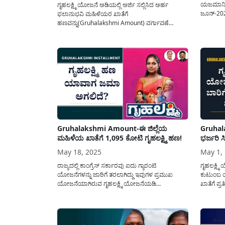
ಯಜಮಾನಿಯರಿ
ಗೃಹಲಕ್ಷ್ಮಿ ಯೋಜನೆ ಅಡಿಯಲ್ಲಿ ಅರ್ಜಿ ಸಲ್ಲಿಸಿದ ಅರ್ಹ
ಜೂನ್-202
ಫಲಾನುಭವಿ ಮಹಿಳೆಯರ ಖಾತೆಗೆ
ಗೃಹಲಕ್ಷ್
ಹಣವನ್ನು(Gruhalakshmi Amount) ವರ್ಗಾವಣೆ
ರೂ 2,000
ಮಾಡುವುದರ ಕುರಿತು ಮಾಹಿಳಾ ಮತ್ತು ಮಕ್ಕಳ ಅಭಿವೃದ್ದಿ
ಮೂಲಕ ಜಮ
ಸಚಿವೆ ಲಕ್ಷ್ಮಿ ಹೆಬ್ಬಾಳ್ಕರ್ ಅವರು ಪತ್ರಿಕ ಪ್ರಕಟಣೆಯನ್ನು
Card) ಹ
ಹೊರಡಿಸಿದ್ದು ಇದರ ಸಂಪೂರ್ಣ ವಿವರವಾದ ಮಾಹಿತಿಯನ್ನು
ಫಲಾನುಭವಿ
ಇಲ್ಲಿ ಹಂಚಿಕೊಳ್ಳಲಾಗಿದೆ. ಮಾಹಿಳಾ ಮತ್ತು ಮಕ್ಕಳ ಅಭಿವೃದ್ದಿ
ಇಲಾಖೆಯ.
ಸಚಿವೆ ಲಕ್ಷ್ಮಿ ಹೆಬ್ಬಾಳ್ಕರ್(Laxmi hebbalkar) ಅವರು...
Gruhalakshmi Amount-ಈ ಜಿಲ್ಲೆಯ
Gruhala
ಮಹಿಳೆಯ ಖಾತೆಗೆ 1,095 ಕೋಟಿ ಗೃಹಲಕ್ಷ್ಮಿ ಹಣ!
ಭರ್ಜರಿ ಸ
May 18, 2025
May 1,
ರಾಜ್ಯದಲ್ಲಿ ಕಾಂಗ್ರೆಸ್ ಸರ್ಕಾರವು ಐದು ಗ್ಯಾರಂಟಿ
ಗೃಹಲಕ್ಷ್
ಯೋಜನೆಗಳನ್ನು ಜಾರಿಗೆ ತರಲಾಗಿದ್ದು ಇವುಗಳ ಪ್ರಮುಖ
ಕುಟುಂಬ 
ಯೋಜನೆಯಾಗಿರುವ ಗೃಹಲಕ್ಷ್ಮಿ ಯೋಜನೆಯಡಿ
ಖಾತೆಗೆ ಪ್
ಹಣ(Gruhalakshmi Amount-2025) ಬಿಡುಗಡೆಗೆ
ವರ್ಗಾವಣೆ
ಕುರಿತಂತೆ ಪ್ರಮುಖ ಮಾಹಿತಿಯನ್ನು ಈ ಲೇಖನದಲ್ಲಿ
ಮಾಡುವುದರ 
ಹಂಚಿಕೊಳ್ಳಲಾಗಿದೆ. ಮಹಿಳಾ ಮತ್ತು ಮಕ್ಕಳ ಕಲ್ಯಾಣ
ಸಚಿವರಾದ ಲ
ಇಲಾಖೆಯ ಸಚಿವರಾದ ಲಕ್ಷ್ಮಿ ಹೆಬ್ಬಾಳ್ಕರ್(Minister Laxmi
ಮೂಲಕ ತಿಳ