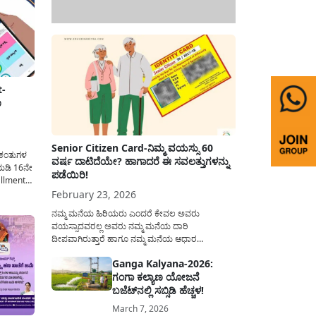
t-
ಣ
Senior Citizen Card-ನಿಮ್ಮ ವಯಸ್ಸು 60
5 ಕಂತುಗಳ
ವರ್ಷ ದಾಟಿದೆಯೇ? ಹಾಗಾದರೆ ಈ ಸವಲತ್ತುಗಳನ್ನು
ಯಡಿ 16ನೇ
ಪಡೆಯಿರಿ!
llment)
ಬಂಧಪಟ್ಟ
February 23, 2026
 ಕುರಿತು
ನಮ್ಮ ಮನೆಯ ಹಿರಿಯರು ಎಂದರೆ ಕೇವಲ ಅವರು
ರಕಾರದಿಂದ
ವಯಸ್ಸಾದವರಲ್ಲ ಅವರು ನಮ್ಮ ಮನೆಯ ದಾರಿ
ಮಾನಿಯರ
ದೀಪವಾಗಿರುತ್ತಾರೆ ಹಾಗೂ ನಮ್ಮ ಮನೆಯ ಆಧಾರ
ಸ್ತಂಭಗಳಾಗಿರುತ್ತಾರೆ. ಇವರು ದಿನವಿಡೀ ತಮ್ಮ ಕುಟುಂಬಕ್ಕಾಗಿ
Ganga Kalyana-2026:
ಸಮಾಜಕ್ಕಾಗಿ ದುಡಿತಿರುತ್ತಾರೆ ಹಾಗೆಯೇ ಅವರು ತಮ್ಮ 60
ಗಂಗಾ ಕಲ್ಯಾಣ ಯೋಜನೆ
ವರ್ಷಗಳ ನಂತರದ ಜೀವನವನ್ನು ನೆಮ್ಮದಿಯಿಂದ
ಕಳೆಯಬೇಕೆಂಬುದು ಪ್ರತಿಯೊಬ್ಬರ ಕನಸಾಗಿರುತ್ತದೆ ಆದ್ದರಿಂದ
ಬಜೆಟ್‌ನಲ್ಲಿ ಸಬ್ಸಿಡಿ ಹೆಚ್ಚಳ!
ಸರ್ಕಾರವು ಹಿರಿಯ ನಾಗರಿಕರ ಗುರುತಿನ ಚೀಟಿ...
March 7, 2026