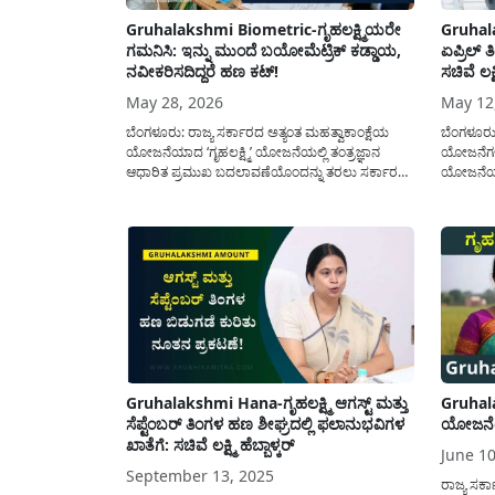
Gruhalakshmi Biometric-ಗೃಹಲಕ್ಷ್ಮಿಯರೇ
Gruhal
ಗಮನಿಸಿ: ಇನ್ನು ಮುಂದೆ ಬಯೋಮೆಟ್ರಿಕ್ ಕಡ್ಡಾಯ,
ಏಪ್ರಿಲ್
ನವೀಕರಿಸದಿದ್ದರೆ ಹಣ ಕಟ್!
ಸಚಿವೆ ಲಕ್ಷ
May 28, 2026
May 12
ಬೆಂಗಳೂರು: ರಾಜ್ಯ ಸರ್ಕಾರದ ಅತ್ಯಂತ ಮಹತ್ವಾಕಾಂಕ್ಷೆಯ
ಬೆಂಗಳೂರು/
ಯೋಜನೆಯಾದ ‘ಗೃಹಲಕ್ಷ್ಮಿ’ ಯೋಜನೆಯಲ್ಲಿ ತಂತ್ರಜ್ಞಾನ
ಯೋಜನೆಗಳಲ
ಆಧಾರಿತ ಪ್ರಮುಖ ಬದಲಾವಣೆಯೊಂದನ್ನು ತರಲು ಸರ್ಕಾರ
ಯೋಜನೆಯ ಫ
ಮುಂದಾಗಿದೆ. ಯೋಜನೆಯ ದುರುಪಯೋಗವನ್ನು ತಡೆಗಟ್ಟಲು
ಕಲ್ಯಾಣ ಸಚ
ಹಾಗೂ ಅನರ್ಹರಿಗೆ ಹಣ ಸಂದಾಯವಾಗುವುದನ್ನು
ಅವರು ಮಹತ್
ಸಂಪೂರ್ಣವಾಗಿ ನಿಯಂತ್ರಿಸಲು ಇನ್ನು ಮುಂದೆ ‘ಒನ್-ಟೈಮ್
ತಿಂಗಳಿಂದ
ಬಯೋಮೆಟ್ರಿಕ್’ (Gruhalakshmi One-time
ಸಂಹಿತೆಯ ಹಿ
Biometric) ವ್ಯವಸ್ಥೆಯನ್ನು ಜಾರಿಗೆ ತರಲಾಗುತ್ತಿದೆ. ಪ್ರಸ್ತುತ
ಯೋಜನೆಯ 
ಯೋಜನೆಯ ಲಾಭ ಪಡೆಯುತ್ತಿರುವ ಎಲ್ಲಾ ಫಲಾನುಭವಿಗಳು...
ಮಹಿಳೆಯರ ಬ
Gruhalakshmi Hana-ಗೃಹಲಕ್ಷ್ಮಿ ಆಗಸ್ಟ್ ಮತ್ತು
Gruhala
ಸೆಪ್ಟೆಂಬರ್ ತಿಂಗಳ ಹಣ ಶೀಘ್ರದಲ್ಲಿ ಫಲಾನುಭವಿಗಳ
ಯೋಜನೆಯ
ಖಾತೆಗೆ: ಸಚಿವೆ ಲಕ್ಷ್ಮಿ ಹೆಬ್ಬಾಳ್ಕರ್
June 10
September 13, 2025
ರಾಜ್ಯ ಸರ