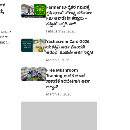
ಿಗಳ
Farmer ID-ರೈತರ ಗಮನಕ್ಕೆ:
್ಮಿ
ಕೃಷಿ ಇಲಾಖೆ ಸೌಲಭ್ಯ ಪಡೆಯಲು
FID ಅಪ್‌ಡೇಟ್ ಕಡ್ಡಾಯ –
ತಪ್ಪಿದರೆ ಸಬ್ಸಿಡಿ ಕಟ್!
February 22, 2026
ಗೆ ಬಂಪರ್
ೆ ಎರಡು
Yashaswini Card-2026:
hana) ಜಮಾ
ಯಶಸ್ವಿನಿ ಕಾರ್ಡ ನೊಂದಣಿ
ದ ಸಮಯಕ್ಕೆ
ಆರಂಭ! ಕೂಡಲೇ ಅರ್ಜಿ ಸಲ್ಲಿಸಿ!
ೆಗೆ ಜಮಾ
ಿ ತೀರ್ವ
March 5, 2026
...
Free Mushroom
Training-ಉಚಿತ ಅಣಬೆ
ಸಾಕಾಣಿಕೆ ತರಬೇತಿಗಾಗಿ ಅರ್ಜಿ
ಆಹ್ವಾನ!
March 15, 2026