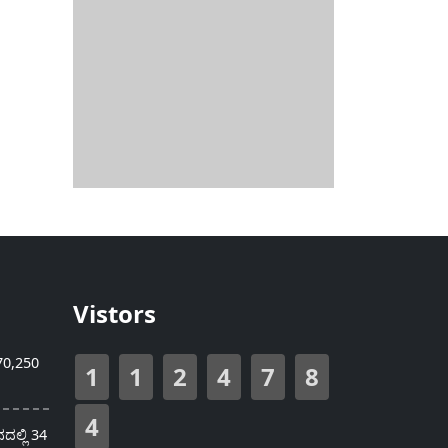
Vistors
70,250
1
1
2
4
7
8
4
ಲ್ಲಿ 34