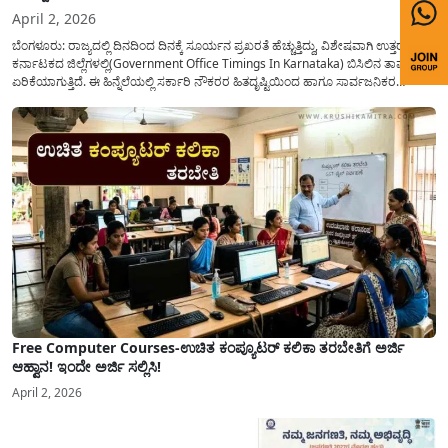
April 2, 2026
ಬೆಂಗಳೂರು: ರಾಜ್ಯದಲ್ಲಿ ದಿನದಿಂದ ದಿನಕ್ಕೆ ಸೂರ್ಯನ ಪ್ರಖರತೆ ಹೆಚ್ಚುತ್ತಿದ್ದು, ವಿಶೇಷವಾಗಿ ಉತ್ತರ
ಕರ್ನಾಟಕದ ಜಿಲ್ಲೆಗಳಲ್ಲಿ(Government Office Timings In Karnataka) ಬಿಸಿಲಿನ ತಾಪಮಾನ
ಏರಿಕೆಯಾಗುತ್ತಿದೆ. ಈ ಹಿನ್ನೆಲೆಯಲ್ಲಿ ಸರ್ಕಾರಿ ನೌಕರರ ಹಿತದೃಷ್ಟಿಯಿಂದ ಹಾಗೂ ಸಾರ್ವಜನಿಕರ
ಅನುಕೂಲಕ್ಕಾಗಿ ಕರ್ನಾಟಕ ಸರ್ಕಾರವು ಮಹತ್ವದ ನಿರ್ಧಾರವೊಂದನ್ನು ಕೈಗೊಂಡಿದೆ. ಕಿತ್ತೂರು ಕರ್ನಾಟಕ
ಮತ್ತು ಕಲ್ಯಾಣ ಕರ್ನಾಟಕದ ಒಟ್ಟು 9 ಜಿಲ್ಲೆಗಳಲ್ಲಿ ಏಪ್ರಿಲ್...
Free Computer Courses-ಉಚಿತ ಕಂಪ್ಯೂಟರ್ ಕಲಿಕಾ ತರಬೇತಿಗೆ ಅರ್ಜಿ
ಆಹ್ವಾನ! ಇಂದೇ ಅರ್ಜಿ ಸಲ್ಲಿಸಿ!
April 2, 2026