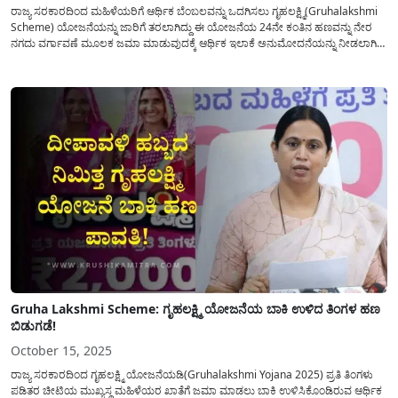
ರಾಜ್ಯ ಸರಕಾರದಿಂದ ಮಹಿಳೆಯರಿಗೆ ಆರ್ಥಿಕ ಬೆಂಬಲವನ್ನು ಒದಗಿಸಲು ಗೃಹಲಕ್ಷ್ಮಿ(Gruhalakshmi
Scheme) ಯೋಜನೆಯನ್ನು ಜಾರಿಗೆ ತರಲಾಗಿದ್ದು ಈ ಯೋಜನೆಯ 24ನೇ ಕಂತಿನ ಹಣವನ್ನು ನೇರ
ನಗದು ವರ್ಗಾವಣೆ ಮೂಲಕ ಜಮಾ ಮಾಡುವುದಕ್ಕೆ ಆರ್ಥಿಕ ಇಲಾಕೆ ಅನುಮೋದನೆಯನ್ನು ನೀಡಲಾಗಿದೆ.
ಬೆಳಗಾವಿ ಅಧಿವೇಶನದಲ್ಲಿ ಗೃಹಲಕ್ಷ್ಮಿ(Gruhalakshmi) ಯೋಜನೆಯ ಬಾಕಿ ಹಣ ಬಿಡುಗಡೆ
ಮಾಡದಿರುವುದರ ಬಗ್ಗೆ ಸರಕಾರದ ವಿರುದ್ದ ತೀರ್ವ ಅಸಮಾಧಾನ ಮತ್ತು...
Gruha Lakshmi Scheme: ಗೃಹಲಕ್ಷ್ಮಿ ಯೋಜನೆಯ ಬಾಕಿ ಉಳಿದ ತಿಂಗಳ ಹಣ
ಬಿಡುಗಡೆ!
October 15, 2025
ರಾಜ್ಯ ಸರಕಾರದಿಂದ ಗೃಹಲಕ್ಷ್ಮಿ ಯೋಜನೆಯಡಿ(Gruhalakshmi Yojana 2025) ಪ್ರತಿ ತಿಂಗಳು
ಪಡಿತರ ಚೀಟಿಯ ಮುಖ್ಯಸ್ಥ ಮಹಿಳೆಯರ ಖಾತೆಗೆ ಜಮಾ ಮಾಡಲು ಬಾಕಿ ಉಳಿಸಿಕೊಂಡಿರುವ ಆರ್ಥಿಕ