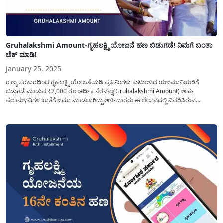
Gruhalakshmi Amount-ಗೃಹಲಕ್ಷ್ಮಿ ಯೋಜನೆ ಹಣ ಬಿಡುಗಡೆ! ನಿಮಗೆ ಬಂತಾ
ಚೆಕ್ ಮಾಡಿ!
January 25, 2025
ರಾಜ್ಯ ಸರಕಾರದಿಂದ ಗೃಹಲಕ್ಷ್ಮಿ ಯೋಜನೆಯಡಿ ಪ್ರತಿ ತಿಂಗಳು ಕುಟುಂಬದ ಯಜಮಾನಿಯರಿಗೆ
ಬಿಡುಗಡೆ ಮಾಡುವ ₹2,000 ರೂ ಅರ್ಥಿಕ ನೆರವನ್ನು(Gruhalakshmi Amount) ಅರ್ಹ
ಫಲಾನುಭವಿಗಳ ಖಾತೆಗೆ ಜಮಾ ಮಾಡಲಾಗಿದ್ದು ಅರ್ಜಿದಾರರು ಈ ಲೇಖನದಲ್ಲಿ ವಿವರಿಸಿರುವ
ವಿಧಾನವನ್ನು ಅನುಸರಿಸಿ ನಿಮ್ಮ ಖಾತೆಗೆ ಹಣ ಜಮಾ ಅಗಿರುವುದನ್ನು ಚೆಕ್ ಮಾಡಿಕೊಳ್ಳಬಹುದು.
ಗೃಹಲಕ್ಷ್ಮಿ ಯೋಜನೆಯ ಎಲ್ಲಾ ಬಗೆಯ ಅರ್ಜಿ ವಿಲೇವಾರಿ ಮತ್ತು...