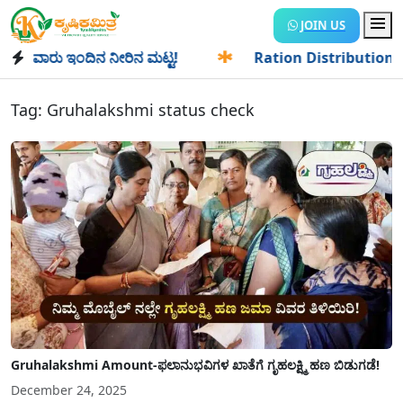
JOIN US
ು ಇಂದಿನ ನೀರಿನ ಮಟ್ಟ!
✱
Ration Distribution-ಪಡಿತರದಾರರಿಗೆ 
Tag:
Gruhalakshmi status check
Gruhalakshmi Amount-ಫಲಾನುಭವಿಗಳ ಖಾತೆಗೆ ಗೃಹಲಕ್ಷ್ಮಿ ಹಣ ಬಿಡುಗಡೆ!
December 24, 2025