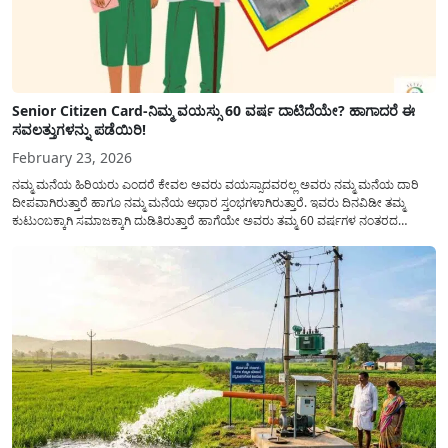
Senior Citizen Card-ನಿಮ್ಮ ವಯಸ್ಸು 60 ವರ್ಷ ದಾಟಿದೆಯೇ? ಹಾಗಾದರೆ ಈ
ಸವಲತ್ತುಗಳನ್ನು ಪಡೆಯಿರಿ!
February 23, 2026
ನಮ್ಮ ಮನೆಯ ಹಿರಿಯರು ಎಂದರೆ ಕೇವಲ ಅವರು ವಯಸ್ಸಾದವರಲ್ಲ ಅವರು ನಮ್ಮ ಮನೆಯ ದಾರಿ
ದೀಪವಾಗಿರುತ್ತಾರೆ ಹಾಗೂ ನಮ್ಮ ಮನೆಯ ಆಧಾರ ಸ್ತಂಭಗಳಾಗಿರುತ್ತಾರೆ. ಇವರು ದಿನವಿಡೀ ತಮ್ಮ
ಕುಟುಂಬಕ್ಕಾಗಿ ಸಮಾಜಕ್ಕಾಗಿ ದುಡಿತಿರುತ್ತಾರೆ ಹಾಗೆಯೇ ಅವರು ತಮ್ಮ 60 ವರ್ಷಗಳ ನಂತರದ
ಜೀವನವನ್ನು ನೆಮ್ಮದಿಯಿಂದ ಕಳೆಯಬೇಕೆಂಬುದು ಪ್ರತಿಯೊಬ್ಬರ ಕನಸಾಗಿರುತ್ತದೆ ಆದ್ದರಿಂದ ಸರ್ಕಾರವು
ಹಿರಿಯ ನಾಗರಿಕರ ಗುರುತಿನ ಚೀಟಿ...