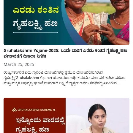
Gruhalakshmi Yojane-2025: ಒಂದೇ ಬಾರಿಗೆ ಎರಡು ಕಂತಿನ ಗೃಹಲಕ್ಷ್ಮಿ ಹಣ
ವರ್ಗಾವಣೆಗೆ ದಿನಾಂಕ ನಿಗದಿ!
March 25, 2025
ರಾಜ್ಯ ಸರ್ಕಾರದ ಐದು ಗ್ಯಾರಂಟಿ ಯೋಜನೆಗಳಲ್ಲಿ ಪ್ರಮುಖ ಯೋಜನೆಯಾಗಿರುವ
ಗೃಹಲಕ್ಷ್ಮಿ(Gruhalakshmi Yojane) ಯೋಜನೆಯ ಆರ್ಥಿಕ ನೆರವಿನ ವರ್ಗಾವಣೆ ಕುರಿತು ಮಹಿಳಾ
ಮತ್ತು ಮಕ್ಕಳ ಅಭಿವೃದ್ಧಿ ಇಲಾಖೆ ಸಚಿವರಾದ ಲಕ್ಷ್ಮಿ ಹೆಬ್ಬಾಳ್ಕರ್ ಅವರು ಸದನದಲ್ಲಿ ತಿಳಿಸಿರುವ
ಮಾಹಿತಿಯನ್ನು ಇಲ್ಲಿ ಹಂಚಿಕೊಳ್ಳಲಾಗಿದೆ. ಗೃಹಲಕ್ಷ್ಮಿ ಯೋಜನೆಯಡಿ ಪ್ರತಿ ತಿಂಗಳು ಅರ್ಹ ಪಡಿತರ ಚೀಟಿ
ಹೊಂದಿರುವ ಮಹಿಳೆಯರಿಗೆ ನೀಡುವ ರೂ 2,000/-...