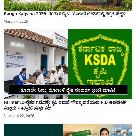
Ganga Kalyana-2026: ಗಂಗಾ ಕಲ್ಯಾಣ ಯೋಜನೆ ಬಜೆಟ್‌ನಲ್ಲಿ ಸಬ್ಸಿಡಿ ಹೆಚ್ಚಳ!
March 7, 2026
Farmer ID-ರೈತರ ಗಮನಕ್ಕೆ: ಕೃಷಿ ಇಲಾಖೆ ಸೌಲಭ್ಯ ಪಡೆಯಲು FID ಅಪ್‌ಡೇಟ್
ಕಡ್ಡಾಯ – ತಪ್ಪಿದರೆ ಸಬ್ಸಿಡಿ ಕಟ್!
February 22, 2026