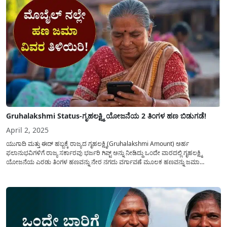
Gruhalakshmi Status-ಗೃಹಲಕ್ಷ್ಮಿ ಯೋಜನೆಯ 2 ತಿಂಗಳ ಹಣ ಬಿಡುಗಡೆ!
April 2, 2025
ಯುಗಾದಿ ಮತ್ತು ಈದ್ ಹಬ್ಬಕ್ಕೆ ರಾಜ್ಯದ ಗೃಹಲಕ್ಷ್ಮಿ(Gruhalakshmi Amount) ಅರ್ಹ
ಫಲಾನುಭವಿಗಳಿಗೆ ರಾಜ್ಯ ಸರ್ಕಾರವು ಭರ್ಜರಿ ಗಿಪ್ಟ್ ಅನ್ನು ನೀಡಿದ್ದು ಒಂದೇ ವಾರದಲ್ಲಿ ಗೃಹಲಕ್ಷ್ಮಿ
ಯೋಜನೆಯ ಎರಡು ತಿಂಗಳ ಹಣವನ್ನು ನೇರ ನಗದು ವರ್ಗಾವಣೆ ಮೂಲಕ ಹಣವನ್ನು ಜಮಾ
ಮಾಡಲಾಗಿದೆ. ಸರ್ಕಾರದಿಂದ ಗೃಹಲಕ್ಷ್ಮಿ ಯೋಜನೆಯಡಿ ಜನವರು-2025 ಮತ್ತು ಫೆಬ್ರವರಿ-2025
ಎರಡು ತಿಂಗಳ ಹಣವನ್ನು(Gruhalakshmi Status) ಈ...