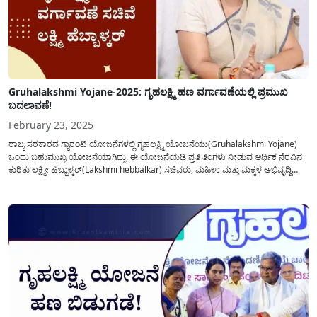
Gruhalakshmi Yojane-2025: ಗೃಹಲಕ್ಷ್ಮಿ ಹಣ ವರ್ಗಾವಣೆಯಲ್ಲಿ ಪ್ರಮುಖ
ಬದಲಾವಣೆ!
February 23, 2025
ರಾಜ್ಯ ಸರಕಾರದ ಗ್ಯಾರಂಟಿ ಯೋಜನೆಗಳಲ್ಲಿ ಗೃಹಲಕ್ಷ್ಮಿ ಯೋಜನೆಯು(Gruhalakshmi Yojane)
ಒಂದು ಬಹುಮುಖ್ಯ ಯೋಜನೆಯಾಗಿದ್ದು, ಈ ಯೋಜನೆಯಡಿ ಪ್ರತಿ ತಿಂಗಳು ನೀಡುವ ಆರ್ಥಿಕ ನೆರವಿನ
ಕುರಿತು ಲಕ್ಷ್ಮೀ ಹೆಬ್ಬಾಳ್ಕರ್(Lakshmi hebbalkar) ಸಚಿವರು, ಮಹಿಳಾ ಮತ್ತು ಮಕ್ಕಳ ಅಭಿವೃದ್ದಿ
ಇಲಾಖೆ ರವರು ತಿಳಿಸಿರುವ ಮಾಹಿತಿಯನ್ನು ಈ ಲೇಖನದಲ್ಲಿ ಪ್ರಕಟಿಸಲಾಗಿದೆ. ಕಳೆದ 2-3 ವಾರದಿಂದ
ರಾಜ್ಯದ ಕೆಲವು ಜಿಲ್ಲೆಗಳಲ್ಲಿ ಗೃಹಲಕ್ಷ್ಮಿ(Gruhalakshmi...