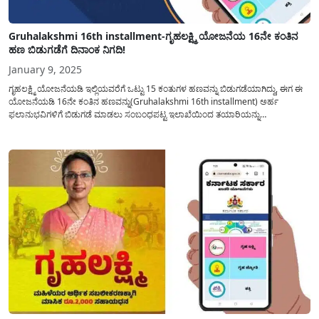
Gruhalakshmi 16th installment-ಗೃಹಲಕ್ಷ್ಮಿ ಯೋಜನೆಯ 16ನೇ ಕಂತಿನ
ಹಣ ಬಿಡುಗಡೆಗೆ ದಿನಾಂಕ ನಿಗದಿ!
January 9, 2025
ಗೃಹಲಕ್ಷ್ಮಿ ಯೋಜನೆಯಡಿ ಇಲ್ಲಿಯವರೆಗೆ ಒಟ್ಟು 15 ಕಂತುಗಳ ಹಣವನ್ನು ಬಿಡುಗಡೆಯಾಗಿದ್ದು, ಈಗ ಈ
ಯೋಜನೆಯಡಿ 16ನೇ ಕಂತಿನ ಹಣವನ್ನು(Gruhalakshmi 16th installment) ಅರ್ಹ
ಫಲಾನುಭವಿಗಳಿಗೆ ಬಿಡುಗಡೆ ಮಾಡಲು ಸಂಬಂಧಪಟ್ಟ ಇಲಾಖೆಯಿಂದ ತಯಾರಿಯನ್ನು
ನಡೆಸಿಲಾಗುತ್ತಿದ್ದು ಈ ಕುರಿತು ಒಂದಿಷ್ಟು ಉಪಯುಕ್ತ ಮಾಹಿತಿ ಹೀಗಿದೆ. ರಾಜ್ಯ ಸರಕಾರದಿಂದ ಪಡಿತರ
ಚೀಟಿ ಹೊಂದಿರುವ ಕುಟುಂಬದ ಯಜಮಾನಿಯರ ಬ್ಯಾಂಕ್ ಖಾತೆಗೆ ಪ್ರತಿ...