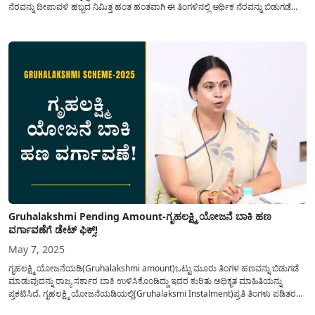
ನೆರವನ್ನು ದೀಪಾವಳಿ ಹಬ್ಬದ ನಿಮಿತ್ತ ಹಂತ ಹಂತವಾಗಿ ಈ ತಿಂಗಳಿನಲ್ಲಿ ಆರ್ಥಿಕ ನೆರವನ್ನು ಬಿಡುಗಡೆ
ಮಾಡಲಾಗುತ್ತಿದೆ. ಕಳೆದ 6 ತಿಂಗಳಿನಿಂದ ಗೃಹಲಕ್ಷ್ಮಿ ಯೋಜನೆಯ ರೂ 2,000/- ಹಣ ಪ್ರತಿ ತಿಂಗಳು...
Gruhalakshmi Pending Amount-ಗೃಹಲಕ್ಷ್ಮಿ ಯೋಜನೆ ಬಾಕಿ ಹಣ
ವರ್ಗಾವಣೆಗೆ ಡೇಟ್ ಫಿಕ್ಸ್!
May 7, 2025
ಗೃಹಲಕ್ಷ್ಮಿ ಯೋಜನೆಯಡಿ(Gruhalakshmi amount)ಒಟ್ಟು ಮೂರು ತಿಂಗಳ ಹಣವನ್ನು ಬಿಡುಗಡೆ
ಮಾಡುವುದನ್ನು ರಾಜ್ಯ ಸರ್ಕಾರ ಬಾಕಿ ಉಳಿಸಿಕೊಂಡಿದ್ದು ಇದರ ಕುರಿತು ಅಧಿಕೃತ ಮಾಹಿತಿಯನ್ನು
ಪ್ರಕಟಿಸಿದೆ. ಗೃಹಲಕ್ಷ್ಮಿ ಯೋಜನೆಯಡಿಯಲ್ಲಿ(Gruhalaksmi Instalment)ಪ್ರತಿ ತಿಂಗಳು ಪಡಿತರ
ಚೀಟಿ ಹೊಂದಿರುವ ಕುಟುಂಬದ ಯಜಮಾನಿಯ ಖಾತೆಗೆ ರೂ 2,000/- ಆರ್ಥಿಕ ನೆರವನ್ನು ನೇರ