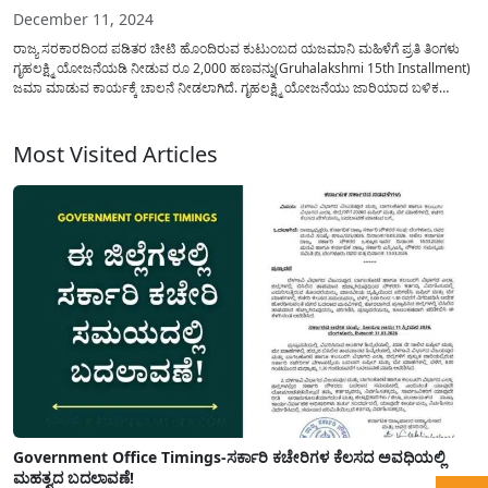
December 11, 2024
ರಾಜ್ಯ ಸರಕಾರದಿಂದ ಪಡಿತರ ಚೀಟಿ ಹೊಂದಿರುವ ಕುಟುಂಬದ ಯಜಮಾನಿ ಮಹಿಳೆಗೆ ಪ್ರತಿ ತಿಂಗಳು
ಗೃಹಲಕ್ಷ್ಮಿ ಯೋಜನೆಯಡಿ ನೀಡುವ ರೂ 2,000 ಹಣವನ್ನು(Gruhalakshmi 15th Installment)
ಜಮಾ ಮಾಡುವ ಕಾರ್ಯಕ್ಕೆ ಚಾಲನೆ ನೀಡಲಾಗಿದೆ. ಗೃಹಲಕ್ಷ್ಮಿ ಯೋಜನೆಯು ಜಾರಿಯಾದ ಬಳಿಕ
ಇಲ್ಲಿಯವರೆಗೆ ಪ್ರತಿ ತಿಂಗಳಿಗೆ ರೂ 2,000 ದಂತೆ ಒಟ್ಟೂ 14 ಕಂತಿನ ಹಣವನ್ನು ಜಮಾ ಮಾಡಲಾಗಿದ್ದು
ಇದರಂತೆ...
Most Visited Articles
Government Office Timings-ಸರ್ಕಾರಿ ಕಚೇರಿಗಳ ಕೆಲಸದ ಅವಧಿಯಲ್ಲಿ
ಮಹತ್ವದ ಬದಲಾವಣೆ!