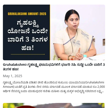
ನಗದು ವರ್ಗಾವಣೆ ಮೂಲಕ ಜಮಾ ಮಾಡಲಾಗುತ್ತದೆ ಆದರೆ ಕೆಲವು ತಾಂತ್ರಿಕ...
Gruhalakshmi-ಗೃಹಲಕ್ಷ್ಮಿ ಫಲಾನುಭವಿಗಳಿಗೆ ಭರ್ಜರಿ ಸಿಹಿ ಸುದ್ದಿ! ಒಂದೇ ಬಾರಿಗೆ 3
ತಿಂಗಳ ಹಣ!
May 1, 2025
ಗೃಹಲಕ್ಷ್ಮಿ ಯೋಜನೆಯಡಿ ಪಡಿತರ ಚೀಟಿ ಹೊಂದಿರುವ ಕುಟುಂಬ ಯಜಮಾನಿಯ(Gruhalakshmi
Amount) ಖಾತೆಗೆ ಪ್ರತಿ ತಿಂಗಳು ನೇರ ನಗದು ವರ್ಗಾವಣೆ ಮೂಲಕ ವರ್ಗಾವಣೆ ಮಾಡುವ ರೂ 2,000
ಆರ್ಥಿಕ ನೆರವನ್ನು ಜಮಾ ಮಾಡುವುದರ ಕುರಿತು ಮಹಿಳಾ ಮತ್ತು ಮಕ್ಕಳ ಅಭಿವೃದ್ಧಿ ಸಚಿವರಾದ ಲಕ್ಷ್ಮಿ
ಹೆಬ್ಬಾಳ್ಕರ್ ಅವರು ಪತ್ರಿಕಾ ಮಾಧ್ಯಮದ ಮೂಲಕ ತಿಳಿಸಿರುವ ನೂತನ ಮಾಹಿತಿಯನ್ನು ಈ
ಲೇಖನದಲ್ಲಿ...