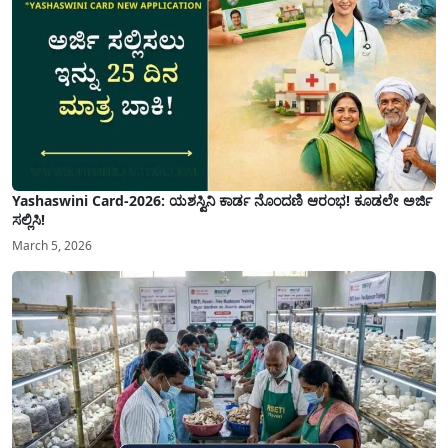
Yashaswini Card-2026: ಯಶಸ್ವಿನಿ ಕಾರ್ಡ ನೊಂದಣಿ ಆರಂಭ! ಕೂಡಲೇ ಅರ್ಜಿ
ಸಲ್ಲಿಸಿ!
March 5, 2026