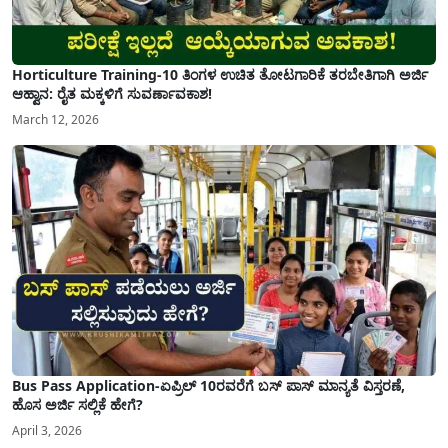
Horticulture Training-10 ತಿಂಗಳ ಉಚಿತ ತೋಟಗಾರಿಕೆ ತರಬೇತಿಗಾಗಿ ಅರ್ಜಿ
ಆಹ್ವಾನ: ರೈತ ಮಕ್ಕಳಿಗೆ ಸುವರ್ಣಾವಕಾಶ!
March 12, 2026
Bus Pass Application-ಏಪ್ರಿಲ್ 10ರವರೆಗೆ ಬಸ್ ಪಾಸ್ ಮಾನ್ಯತೆ ವಿಸ್ತರಣೆ,
ಹೊಸ ಅರ್ಜಿ ಸಲ್ಲಿಕೆ ಹೇಗೆ?
April 3, 2026