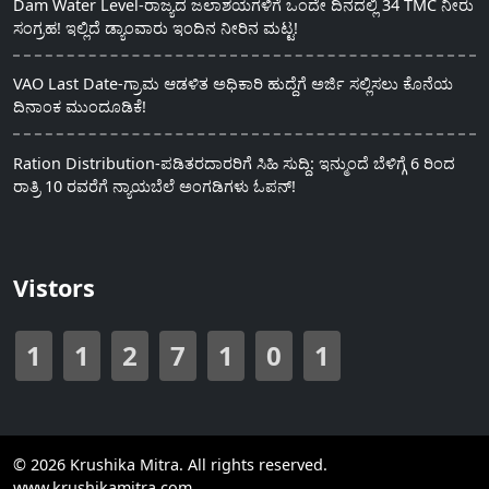
Dam Water Level-ರಾಜ್ಯದ ಜಲಾಶಯಗಳಿಗೆ ಒಂದೇ ದಿನದಲ್ಲಿ 34 TMC ನೀರು
ಸಂಗ್ರಹ! ಇಲ್ಲಿದೆ ಡ್ಯಾಂವಾರು ಇಂದಿನ ನೀರಿನ ಮಟ್ಟ!
VAO Last Date-ಗ್ರಾಮ ಆಡಳಿತ ಅಧಿಕಾರಿ ಹುದ್ದೆಗೆ ಅರ್ಜಿ ಸಲ್ಲಿಸಲು ಕೊನೆಯ
ದಿನಾಂಕ ಮುಂದೂಡಿಕೆ!
Ration Distribution-ಪಡಿತರದಾರರಿಗೆ ಸಿಹಿ ಸುದ್ದಿ: ಇನ್ಮುಂದೆ ಬೆಳಿಗ್ಗೆ 6 ರಿಂದ
ರಾತ್ರಿ 10 ರವರೆಗೆ ನ್ಯಾಯಬೆಲೆ ಅಂಗಡಿಗಳು ಓಪನ್!
Vistors
1
1
2
7
1
0
1
© 2026 Krushika Mitra. All rights reserved.
www.krushikamitra.com