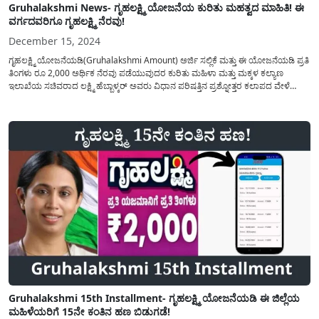
Gruhalakshmi News- ಗೃಹಲಕ್ಷ್ಮಿ ಯೋಜನೆಯ ಕುರಿತು ಮಹತ್ವದ ಮಾಹಿತಿ! ಈ
ವರ್ಗದವರಿಗೂ ಗೃಹಲಕ್ಷ್ಮಿ ನೆರವು!
December 15, 2024
ಗೃಹಲಕ್ಷ್ಮಿ ಯೋಜನೆಯಡಿ(Gruhalakshmi Amount) ಅರ್ಜಿ ಸಲ್ಲಿಕೆ ಮತ್ತು ಈ ಯೋಜನೆಯಡಿ ಪ್ರತಿ
ತಿಂಗಳು ರೂ 2,000 ಅರ್ಥಿಕ ನೆರವು ಪಡೆಯುವುದರ ಕುರಿತು ಮಹಿಳಾ ಮತ್ತು ಮಕ್ಕಳ ಕಲ್ಯಾಣ
ಇಲಾಖೆಯ ಸಚಿವರಾದ ಲಕ್ಷ್ಮಿ ಹೆಬ್ಬಾಳ್ಕರ್ ಅವರು ವಿಧಾನ ಪರಿಷತ್ತಿನ ಪ್ರಶ್ನೋತ್ತರ ಕಲಾಪದ ವೇಳೆ
ಹಂಚಿಕೊಂಡಿರುವ ಮಾಹಿತಿಯನ್ನು ಇಲ್ಲಿ ಪ್ರಕಟಿಸಲಾಗಿದೆ. ಕರ್ನಾಟಕ ಸರಕಾರದಿಂದ ಪಡಿತರ ಚೀಟಿ
ಹೊಂದಿರುವ ಕುಟುಂಬದ...
Gruhalakshmi 15th Installment- ಗೃಹಲಕ್ಷ್ಮಿ ಯೋಜನೆಯಡಿ ಈ ಜಿಲ್ಲೆಯ
ಮಹಿಳೆಯರಿಗೆ 15ನೇ ಕಂತಿನ ಹಣ ಬಿಡುಗಡೆ!