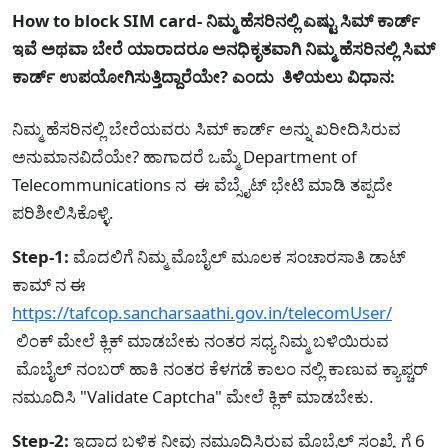
How to block SIM card- ನಿಮ್ಮ ಹೆಸರಿನಲ್ಲಿ ಎಷ್ಟು ಸಿಮ್ ಕಾರ್ಡ್
ಇವೆ ಅಥವಾ ಬೇರೆ ಯಾರಾದರೂ ಅನಧಿಕೃತವಾಗಿ ನಿಮ್ಮ ಹೆಸರಿನಲ್ಲಿ ಸಿಮ್
ಕಾರ್ಡ್ ಉಪಯೋಗಿಸುತ್ತಿದ್ದಾರೆಯೇ? ಎಂದು ತಿಳಿಯಲು ವಿಧಾನ:
ನಿಮ್ಮ ಹೆಸರಿನಲ್ಲಿ ಬೇರೆಯವರು ಸಿಮ್ ಕಾರ್ಡ್ ಅನ್ನು ಖರೀದಿಸಿರುವ
ಅನುಮಾನವಿದೆಯೇ? ಹಾಗಾದರೆ ಒಮ್ಮೆ Department of
Telecommunications ನ ಈ ವೆಬ್ಸೈಟ್ ಭೇಟಿ ಮಾಡಿ ತಪ್ಪದೇ
ಪರಿಶೀಲಿಸಿಕೊಳ್ಳಿ.
Step-1:
ಮೊದಲಿಗೆ ನಿಮ್ಮ ಮೊಬೈಲ್ ಮೂಲಕ ಸಂಚಾರಸಾತಿ ಡಾಟ್
ಕಾಮ್ ನ ಈ
https://tafcop.sancharsaathi.gov.in/telecomUser/
ಲಿಂಕ್ ಮೇಲೆ ಕ್ಲಿಕ್ ಮಾಡಬೇಕು ನಂತರ ಸಧ್ಯ ನಿಮ್ಮ ಬಳಿಯಿರುವ
ಮೊಬೈಲ್ ನಂಬರ್ ಹಾಕಿ ನಂತರ ಕೆಳಗಡೆ ಕಾಲಂ ನಲ್ಲಿ ಕಾಣುವ ಕ್ಯಾಪ್ಚರ್
ನಮೂದಿಸಿ "Validate Captcha" ಮೇಲೆ ಕ್ಲಿಕ್ ಮಾಡಬೇಕು.
Step-2:
ಇದಾದ ಬಳಿಕ ನೀವು ನಮೂದಿಸಿರುವ ಮೊಬೈಲ್ ಸಂಖ್ಯ್ಗೆಗೆ 6