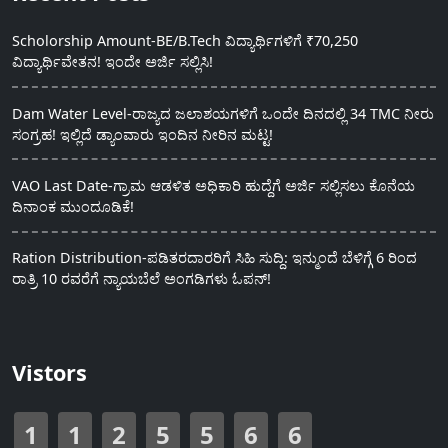
Scholorship Amount-BE/B.Tech ವಿದ್ಯಾರ್ಥಿಗಳಿಗೆ ₹70,250
ವಿದ್ಯಾರ್ಥಿವೇತನ! ಇಂದೇ ಅರ್ಜಿ ಸಲ್ಲಿಸಿ!
Dam Water Level-ರಾಜ್ಯದ ಜಲಾಶಯಗಳಿಗೆ ಒಂದೇ ದಿನದಲ್ಲಿ 34 TMC ನೀರು
ಸಂಗ್ರಹ! ಇಲ್ಲಿದೆ ಡ್ಯಾಂವಾರು ಇಂದಿನ ನೀರಿನ ಮಟ್ಟ!
VAO Last Date-ಗ್ರಾಮ ಆಡಳಿತ ಅಧಿಕಾರಿ ಹುದ್ದೆಗೆ ಅರ್ಜಿ ಸಲ್ಲಿಸಲು ಕೊನೆಯ
ದಿನಾಂಕ ಮುಂದೂಡಿಕೆ!
Ration Distribution-ಪಡಿತರದಾರರಿಗೆ ಸಿಹಿ ಸುದ್ದಿ: ಇನ್ಮುಂದೆ ಬೆಳಿಗ್ಗೆ 6 ರಿಂದ
ರಾತ್ರಿ 10 ರವರೆಗೆ ನ್ಯಾಯಬೆಲೆ ಅಂಗಡಿಗಳು ಓಪನ್!
Vistors
1
1
2
5
5
6
6