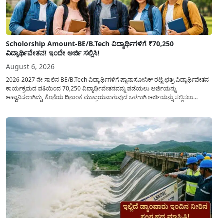
Scholorship Amount-BE/B.Tech ವಿದ್ಯಾರ್ಥಿಗಳಿಗೆ ₹70,250
ವಿದ್ಯಾರ್ಥಿವೇತನ! ಇಂದೇ ಅರ್ಜಿ ಸಲ್ಲಿಸಿ!
August 6, 2026
2026-2027 ನೇ ಸಾಲಿನ BE/B.Tech ವಿದ್ಯಾರ್ಥಿಗಳಿಗೆ ಪ್ಯಾನಾಸೋನಿಕ್ ರಟ್ಟಿ ಛತ್ರ್ ವಿದ್ಯಾರ್ಥಿವೇತನ
ಕಾರ್ಯಕ್ರಮದ ವತಿಯಿಂದ 70,250 ವಿದ್ಯಾರ್ಥಿವೇತನವನ್ನು ಪಡೆಯಲು ಅರ್ಜಿಯನ್ನು
ಆಹ್ವಾನಿಸಲಾಗಿದ್ದು, ಕೊನೆಯ ದಿನಾಂಕ ಮುಕ್ತಾಯವಾಗುವುದ ಒಳಗಾಗಿ ಅರ್ಜಿಯನ್ನು ಸಲ್ಲಿಸಲು
ಕೋರಿದೆ. ಆರ್ಥಿಕವಾಗಿ ಹಿಂದುಳಿದ ಹಾಗೂ ಬಡ ಕುಟುಂಬ ವರ್ಗದ ವಿದ್ಯಾರ್ಥಿಗಳು ಅವರ ಮುಂದಿನ
ಶಿಕ್ಷಣವನ್ನು ಮುಂದುವರಿಸಲು ಯಾವುದೇ ಅಡಚಣೆಯಾಗದಂತೆ ನೋಡಿಕೊಳ್ಳಲು ಈ ಯೋಜನೆಯನ್ನು
ಜಾರಿಗೆ...