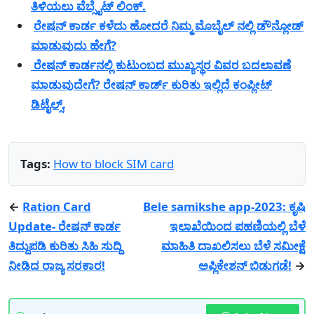
ತಿಳಿಯಲು ವೆಬ್ಸೈಟ್ ಲಿಂಕ್.
ರೇಷನ್ ಕಾರ್ಡ ಕಳೆದು ಹೋದರೆ ನಿಮ್ಮ ಮೊಬೈಲ್ ನಲ್ಲಿ ಡೌನ್ಲೋಡ್
ಮಾಡುವುದು ಹೇಗೆ?
ರೇಷನ್ ಕಾರ್ಡನಲ್ಲಿ ಕುಟುಂಬದ ಮುಖ್ಯಸ್ಥರ ವಿವರ ಬದಲಾವಣೆ
ಮಾಡುವುದೇಗೆ? ರೇಷನ್ ಕಾರ್ಡ್ ಕುರಿತು ಇಲ್ಲಿದೆ ಕಂಪ್ಲೀಟ್
ಡಿಟೈಲ್ಸ್.
Tags:
How to block SIM card
←
Ration Card
Bele samikshe app-2023: ಕೃಷಿ
Update- ರೇಷನ್ ಕಾರ್ಡ
ಇಲಾಖೆಯಿಂದ ಪಹಣಿಯಲ್ಲಿ ಬೆಳೆ
ತಿದ್ದುಪಡಿ ಕುರಿತು ಸಿಹಿ ಸುದ್ದಿ
ಮಾಹಿತಿ ದಾಖಲಿಸಲು ಬೆಳೆ ಸಮೀಕ್ಷೆ
ನೀಡಿದ ರಾಜ್ಯ ಸರಕಾರ!
ಅಪ್ಲಿಕೇಶನ್ ಬಿಡುಗಡೆ!
→