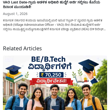
VAO Last Date-ಗ್ರಾಮ ಆಡಳಿತ ಅಧಿಕಾರಿ ಹುದ್ದೆಗೆ ಅರ್ಜಿ ಸಲ್ಲಿಸಲು ಕೊನೆಯ
ದಿನಾಂಕ ಮುಂದೂಡಿಕೆ!
August 1, 2026
ಕರ್ನಾಟಕ ಸರ್ಕಾರದ ಕಂದಾಯ ಇಲಾಖೆಯಲ್ಲಿ ಖಾಲಿ ಇರುವ ‘ಗ್ರೂಪ್-ಸಿ’ ವೃಂದದ ಗ್ರಾಮ ಆಡಳಿತ
ಅಧಿಕಾರಿ (Village Administrative Officer – VAO) ನೇರ ನೇಮಕಾತಿ ಹುದ್ದೆಗಳಿಗೆ ಅರ್ಜಿ
ಸಲ್ಲಿಸಲು ಕಾಯುತ್ತಿದ್ದ ಉದ್ಯೋಗಾಕಾಂಕ್ಷಿಗಳಿಗೆ ಕರ್ನಾಟಕ ಪರೀಕ್ಷಾ ಪ್ರಾಧಿಕಾರ (KEA) ಬಿಗ್ ರಿಲೀಫ್
ನೀಡಿದೆ. ಅರ್ಜಿ ಸಲ್ಲಿಕೆಯ ಅವಧಿಯನ್ನು ವಿಸ್ತರಿಸಿ ಅಧಿಕೃತ ಪ್ರಕಟಣೆ ಹೊರಡಿಸಿದ್ದು, ಇದುವರೆಗೆ ಅರ್ಜಿ
ಸಲ್ಲಿಸಲು...
Related Articles