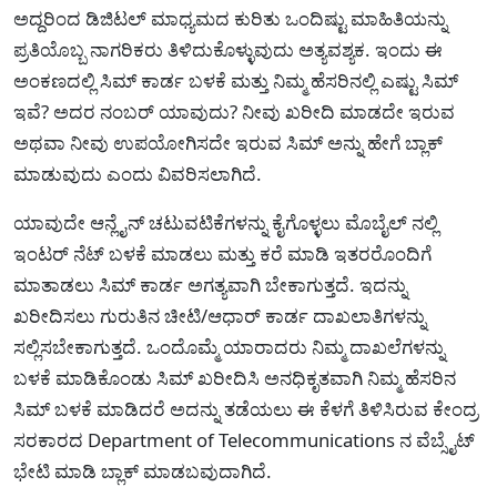
ಅದ್ದರಿಂದ ಡಿಜಿಟಲ್ ಮಾಧ್ಯಮದ ಕುರಿತು ಒಂದಿಷ್ಟು ಮಾಹಿತಿಯನ್ನು
ಪ್ರತಿಯೊಬ್ಬ ನಾಗರಿಕರು ತಿಳಿದುಕೊಳ್ಳುವುದು ಅತ್ಯವಶ್ಯಕ. ಇಂದು ಈ
ಅಂಕಣದಲ್ಲಿ ಸಿಮ್ ಕಾರ್ಡ ಬಳಕೆ ಮತ್ತು ನಿಮ್ಮ ಹೆಸರಿನಲ್ಲಿ ಎಷ್ಟು ಸಿಮ್
ಇವೆ? ಅದರ ನಂಬರ್ ಯಾವುದು? ನೀವು ಖರೀದಿ ಮಾಡದೇ ಇರುವ
ಅಥವಾ ನೀವು ಉಪಯೋಗಿಸದೇ ಇರುವ ಸಿಮ್ ಅನ್ನು ಹೇಗೆ ಬ್ಲಾಕ್
ಮಾಡುವುದು ಎಂದು ವಿವರಿಸಲಾಗಿದೆ.
ಯಾವುದೇ ಆನ್ಲೈನ್ ಚಟುವಟಿಕೆಗಳನ್ನು ಕೈಗೊಳ್ಳಲು ಮೊಬೈಲ್ ನಲ್ಲಿ
ಇಂಟರ್ ನೆಟ್ ಬಳಕೆ ಮಾಡಲು ಮತ್ತು ಕರೆ ಮಾಡಿ ಇತರರೊಂದಿಗೆ
ಮಾತಾಡಲು ಸಿಮ್ ಕಾರ್ಡ ಅಗತ್ಯವಾಗಿ ಬೇಕಾಗುತ್ತದೆ. ಇದನ್ನು
ಖರೀದಿಸಲು ಗುರುತಿನ ಚೀಟಿ/ಆಧಾರ್ ಕಾರ್ಡ ದಾಖಲಾತಿಗಳನ್ನು
ಸಲ್ಲಿಸಬೇಕಾಗುತ್ತದೆ. ಒಂದೊಮ್ಮೆ ಯಾರಾದರು ನಿಮ್ಮ ದಾಖಲೆಗಳನ್ನು
ಬಳಕೆ ಮಾಡಿಕೊಂಡು ಸಿಮ್ ಖರೀದಿಸಿ ಅನಧಿಕೃತವಾಗಿ ನಿಮ್ಮ ಹೆಸರಿನ
ಸಿಮ್ ಬಳಕೆ ಮಾಡಿದರೆ ಅದನ್ನು ತಡೆಯಲು ಈ ಕೆಳಗೆ ತಿಳಿಸಿರುವ ಕೇಂದ್ರ
ಸರಕಾರದ Department of Telecommunications ನ ವೆಬ್ಸೈಟ್
ಭೇಟಿ ಮಾಡಿ ಬ್ಲಾಕ್ ಮಾಡಬವುದಾಗಿದೆ.