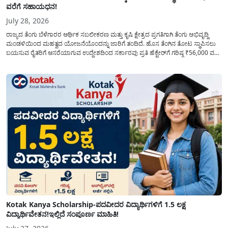
ವರೆಗೆ ಸಹಾಯಧನ!
July 28, 2026
ರಾಜ್ಯದ ತೆಂಗು ಬೆಳೆಗಾರರ ಆರ್ಥಿಕ ಸಬಲೀಕರಣ ಮತ್ತು ಕೃಷಿ ಕ್ಷೇತ್ರದ ಪ್ರಗತಿಗಾಗಿ ತೆಂಗು ಅಭಿವೃದ್ದಿ
ಮಂಡಳಿಯಿಂದ ಮಹತ್ವದ ಯೋಜನೆಯೊಂದನ್ನು ಜಾರಿಗೆ ತಂದಿದೆ. ಹೊಸ ತೆಂಗಿನ ತೋಟ ಸ್ಥಾಪಿಸಲು
ಬಯಸುವ ರೈತರಿಗೆ ಆಸರೆಯಾಗುವ ಉದ್ದೇಶದಿಂದ ಸರ್ಕಾರವು ಪ್ರತಿ ಹೆಕ್ಟೇರ್‌ಗೆ ಗರಿಷ್ಠ ₹56,000 ವರೆಗೆ
ಧನಸಹಾಯ ಪಡೆಯಲು ಅರ್ಜಿಯನ್ನು ಆಹ್ವಾನಿಸಿದೆ. ತೆಂಗು ಅಭಿವೃದ್ದಿ ಮಂಡಳಿಯ ಯೋಜನೆ
ಅಡಿಯಲ್ಲಿ ನೀಡಲಾಗುವ...
Kotak Kanya Scholarship-ಪದವೀದರ ವಿದ್ಯಾರ್ಥಿಗಳಿಗೆ 1.5 ಲಕ್ಷ
ವಿದ್ಯಾರ್ಥಿವೇತನ!ಇಲ್ಲಿದೆ ಸಂಪೂರ್ಣ ಮಾಹಿತಿ!