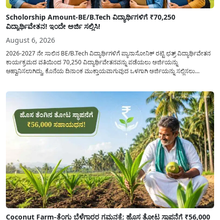
Scholorship Amount-BE/B.Tech ವಿದ್ಯಾರ್ಥಿಗಳಿಗೆ ₹70,250
ವಿದ್ಯಾರ್ಥಿವೇತನ! ಇಂದೇ ಅರ್ಜಿ ಸಲ್ಲಿಸಿ!
August 6, 2026
2026-2027 ನೇ ಸಾಲಿನ BE/B.Tech ವಿದ್ಯಾರ್ಥಿಗಳಿಗೆ ಪ್ಯಾನಾಸೋನಿಕ್ ರಟ್ಟಿ ಛತ್ರ್ ವಿದ್ಯಾರ್ಥಿವೇತನ
ಕಾರ್ಯಕ್ರಮದ ವತಿಯಿಂದ 70,250 ವಿದ್ಯಾರ್ಥಿವೇತನವನ್ನು ಪಡೆಯಲು ಅರ್ಜಿಯನ್ನು
ಆಹ್ವಾನಿಸಲಾಗಿದ್ದು, ಕೊನೆಯ ದಿನಾಂಕ ಮುಕ್ತಾಯವಾಗುವುದ ಒಳಗಾಗಿ ಅರ್ಜಿಯನ್ನು ಸಲ್ಲಿಸಲು
ಕೋರಿದೆ. ಆರ್ಥಿಕವಾಗಿ ಹಿಂದುಳಿದ ಹಾಗೂ ಬಡ ಕುಟುಂಬ ವರ್ಗದ ವಿದ್ಯಾರ್ಥಿಗಳು ಅವರ ಮುಂದಿನ
ಶಿಕ್ಷಣವನ್ನು ಮುಂದುವರಿಸಲು ಯಾವುದೇ ಅಡಚಣೆಯಾಗದಂತೆ ನೋಡಿಕೊಳ್ಳಲು ಈ ಯೋಜನೆಯನ್ನು
ಜಾರಿಗೆ...
Coconut Farm-ತೆಂಗು ಬೆಳೆಗಾರರ ಗಮನಕ್ಕೆ: ಹೊಸ ತೋಟ ಸ್ಥಾಪನೆಗೆ ₹56,000