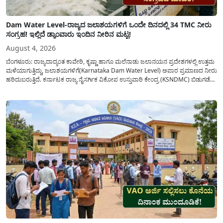
Dam Water Level-ರಾಜ್ಯದ ಜಲಾಶಯಗಳಿಗೆ ಒಂದೇ ದಿನದಲ್ಲಿ 34 TMC ನೀರು
ಸಂಗ್ರಹ! ಇಲ್ಲಿದೆ ಡ್ಯಾಂವಾರು ಇಂದಿನ ನೀರಿನ ಮಟ್ಟ!
August 4, 2026
ಬೆಂಗಳೂರು: ರಾಜ್ಯದಾದ್ಯಂತ ಕಾವೇರಿ, ಕೃಷ್ಣಾ ಹಾಗೂ ಮಲೆನಾಡು ಜಲಾನಯನ ಪ್ರದೇಶಗಳಲ್ಲಿ ಉತ್ತಮ
ಮಳೆಯಾಗುತ್ತಿದ್ದು, ಜಲಾಶಯಗಳಿಗೆ(Karnataka Dam Water Level) ಅಪಾರ ಪ್ರಮಾಣದ ನೀರು
ಹರಿದುಬರುತ್ತಿದೆ. ಕರ್ನಾಟಕ ರಾಜ್ಯ ನೈಸರ್ಗಿಕ ವಿಕೋಪ ಉಸ್ತುವಾರಿ ಕೇಂದ್ರ (KSNDMC) ಬಿಡುಗಡೆ
ಮಾಡಿರುವ ಆಗಸ್ಟ್ 04, 2026ರ ವರದಿಯಂತೆ, ರಾಜ್ಯದ ಪ್ರಮುಖ 14 ಜಲಾಶಯಗಳಿಗೆ ಒಂದೇ
ದಿನದಲ್ಲಿ ಬರೋಬ್ಬರಿ 34.8 TMC...