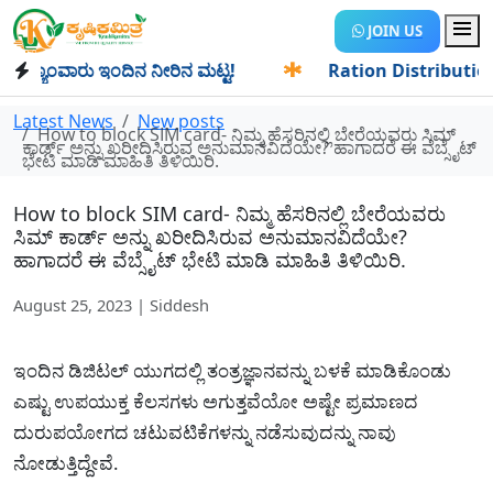
JOIN US
ಯಾಂವಾರು ಇಂದಿನ ನೀರಿನ ಮಟ್ಟ!
✱
Ration Distribution-ಪಡಿತರದಾ
Latest News
New posts
How to block SIM card- ನಿಮ್ಮ ಹೆಸರಿನಲ್ಲಿ ಬೇರೆಯವರು ಸಿಮ್
ಕಾರ್ಡ್ ಅನ್ನು ಖರೀದಿಸಿರುವ ಅನುಮಾನವಿದೆಯೇ? ಹಾಗಾದರೆ ಈ ವೆಬ್ಸೈಟ್
ಭೇಟಿ ಮಾಡಿ ಮಾಹಿತಿ ತಿಳಿಯಿರಿ.
How to block SIM card- ನಿಮ್ಮ ಹೆಸರಿನಲ್ಲಿ ಬೇರೆಯವರು
ಸಿಮ್ ಕಾರ್ಡ್ ಅನ್ನು ಖರೀದಿಸಿರುವ ಅನುಮಾನವಿದೆಯೇ?
ಹಾಗಾದರೆ ಈ ವೆಬ್ಸೈಟ್ ಭೇಟಿ ಮಾಡಿ ಮಾಹಿತಿ ತಿಳಿಯಿರಿ.
August 25, 2023 | Siddesh
ಇಂದಿನ ಡಿಜಿಟಲ್ ಯುಗದಲ್ಲಿ ತಂತ್ರಜ್ಞಾನವನ್ನು ಬಳಕೆ ಮಾಡಿಕೊಂಡು
ಎಷ್ಟು ಉಪಯುಕ್ತ ಕೆಲಸಗಳು ಅಗುತ್ತವೆಯೋ ಅಷ್ಟೇ ಪ್ರಮಾಣದ
ದುರುಪಯೋಗದ ಚಟುವಟಿಕೆಗಳನ್ನು ನಡೆಸುವುದನ್ನು ನಾವು
ನೋಡುತ್ತಿದ್ದೇವೆ.