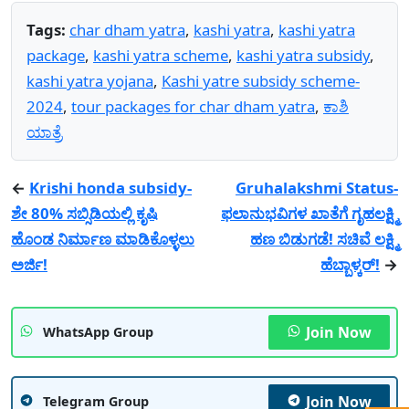
Tags:
char dham yatra
,
kashi yatra
,
kashi yatra
package
,
kashi yatra scheme
,
kashi yatra subsidy
,
kashi yatra yojana
,
Kashi yatre subsidy scheme-
2024
,
tour packages for char dham yatra
,
ಕಾಶಿ
ಯಾತ್ರೆ
←
Krishi honda subsidy-
Gruhalakshmi Status-
ಶೇ 80% ಸಬ್ಸಿಡಿಯಲ್ಲಿ ಕೃಷಿ
ಫಲಾನುಭವಿಗಳ ಖಾತೆಗೆ ಗೃಹಲಕ್ಷ್ಮಿ
ಹೊಂಡ ನಿರ್ಮಾಣ ಮಾಡಿಕೊಳ್ಳಲು
ಹಣ ಬಿಡುಗಡೆ! ಸಚಿವೆ ಲಕ್ಷ್ಮಿ
ಅರ್ಜಿ!
ಹೆಬ್ಬಾಳ್ಕರ್‌!
→
Join Now
WhatsApp Group
Join Now
Telegram Group