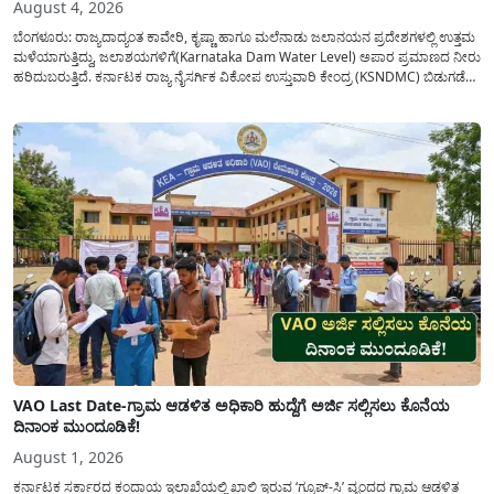
August 4, 2026
ಬೆಂಗಳೂರು: ರಾಜ್ಯದಾದ್ಯಂತ ಕಾವೇರಿ, ಕೃಷ್ಣಾ ಹಾಗೂ ಮಲೆನಾಡು ಜಲಾನಯನ ಪ್ರದೇಶಗಳಲ್ಲಿ ಉತ್ತಮ
ಮಳೆಯಾಗುತ್ತಿದ್ದು, ಜಲಾಶಯಗಳಿಗೆ(Karnataka Dam Water Level) ಅಪಾರ ಪ್ರಮಾಣದ ನೀರು
ಹರಿದುಬರುತ್ತಿದೆ. ಕರ್ನಾಟಕ ರಾಜ್ಯ ನೈಸರ್ಗಿಕ ವಿಕೋಪ ಉಸ್ತುವಾರಿ ಕೇಂದ್ರ (KSNDMC) ಬಿಡುಗಡೆ
ಮಾಡಿರುವ ಆಗಸ್ಟ್ 04, 2026ರ ವರದಿಯಂತೆ, ರಾಜ್ಯದ ಪ್ರಮುಖ 14 ಜಲಾಶಯಗಳಿಗೆ ಒಂದೇ
ದಿನದಲ್ಲಿ ಬರೋಬ್ಬರಿ 34.8 TMC...
VAO Last Date-ಗ್ರಾಮ ಆಡಳಿತ ಅಧಿಕಾರಿ ಹುದ್ದೆಗೆ ಅರ್ಜಿ ಸಲ್ಲಿಸಲು ಕೊನೆಯ
ದಿನಾಂಕ ಮುಂದೂಡಿಕೆ!
August 1, 2026
ಕರ್ನಾಟಕ ಸರ್ಕಾರದ ಕಂದಾಯ ಇಲಾಖೆಯಲ್ಲಿ ಖಾಲಿ ಇರುವ ‘ಗ್ರೂಪ್-ಸಿ’ ವೃಂದದ ಗ್ರಾಮ ಆಡಳಿತ