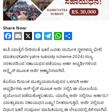
Share Now:
Facebook
Email
X
Messenger
Telegram
WhatsApp
Share
ಕಾಶಿ ಯಾತ್ರೆಗೆ ಸೇರಿದಂತೆ ಇತರೆ ಎರಡು ದಾರ್ಮಿಕ ಸ್ಥಳಗಳನ್ನು ಭೇಟಿ
ಮಾಡಲು(Kashi yatre subsidy scheme-2024) ರಾಜ್ಯ
ಸರಕಾರದಿಂದ ಸಹಾಯಧನ ಪಡೆಯಲು ಅರ್ಹ ಅಭ್ಯರ್ಥಿಗಳಿಂದ
ಆನ್ಲೈನ್ ಮೂಲಕ ಅರ್ಜಿ ಆಹ್ವಾನಿಸಲಾಗಿದೆ.
ಕೊನೆಯ ದಿನಾಂಕ ಮುಕ್ತಾಯವಾಗುವುದರ ಒಳಗಾಗಿ ಅರ್ಹ
ಅಭ್ಯರ್ಥಿಗಳು ಆನ್ ಲೈನ್ ಮೂಲಕ ಅರ್ಜಿ ಸಲ್ಲಿಸಿ ಈ ಯೋಜನೆಯ
ಪ್ರಯೋಜನ ಪಡೆದುಕೊಳ್ಳಬಹುದು, ಯಾರೆಲ್ಲ ಅರ್ಜಿ ಸಲ್ಲಿಸಲು ಅರ್ಹರು?
ಯಾತ್ರಾವಾರು ಸಹಾಯಧನ ಎಷ್ಟು? ನೀಡಲಾಗುತ್ತದೆ, ಅರ್ಜಿ ಸಲ್ಲಿಸುವ
ವಿಧಾನ ಇತರೆ ಸಂಪೂರ್ಣ ಮಾಹಿತಿಯನ್ನು ಈ ಲೇಖನದಲ್ಲಿ ತಿಳಿಸಲಾಗಿದೆ.