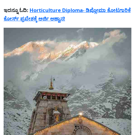
ಇದನ್ನೂ ಓದಿ:
Horticulture Diploma- ಡಿಪ್ಲೋಮಾ ತೋಟಗಾರಿಕೆ
ಕೋರ್ಸ್ ಪ್ರವೇಶಕ್ಕೆ ಅರ್ಜಿ ಆಹ್ವಾನ!