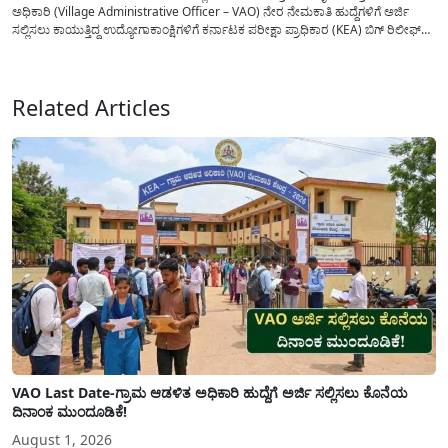
ಅಧಿಕಾರಿ (Village Administrative Officer – VAO) ನೇರ ನೇಮಕಾತಿ ಹುದ್ದೆಗಳಿಗೆ ಅರ್ಜಿ
ಸಲ್ಲಿಸಲು ಕಾಯುತ್ತಿದ್ದ ಉದ್ಯೋಗಾಕಾಂಕ್ಷಿಗಳಿಗೆ ಕರ್ನಾಟಕ ಪರೀಕ್ಷಾ ಪ್ರಾಧಿಕಾರ (KEA) ಬಿಗ್ ರಿಲೀಫ್
ನೀಡಿದೆ. ಅರ್ಜಿ ಸಲ್ಲಿಕೆಯ ಅವಧಿಯನ್ನು ವಿಸ್ತರಿಸಿ ಅಧಿಕೃತ ಪ್ರಕಟಣೆ ಹೊರಡಿಸಿದ್ದು, ಇದುವರೆಗೆ ಅರ್ಜಿ
ಸಲ್ಲಿಸಲು...
Related Articles
VAO Last Date-ಗ್ರಾಮ ಆಡಳಿತ ಅಧಿಕಾರಿ ಹುದ್ದೆಗೆ ಅರ್ಜಿ ಸಲ್ಲಿಸಲು ಕೊನೆಯ
ದಿನಾಂಕ ಮುಂದೂಡಿಕೆ!
August 1, 2026