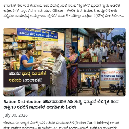
ಕರ್ನಾಟಕ ಸರ್ಕಾರದ ಕಂದಾಯ ಇಲಾಖೆಯಲ್ಲಿ ಖಾಲಿ ಇರುವ ‘ಗ್ರೂಪ್-ಸಿ’ ವೃಂದದ ಗ್ರಾಮ ಆಡಳಿತ
ಅಧಿಕಾರಿ (Village Administrative Officer – VAO) ನೇರ ನೇಮಕಾತಿ ಹುದ್ದೆಗಳಿಗೆ ಅರ್ಜಿ
ಸಲ್ಲಿಸಲು ಕಾಯುತ್ತಿದ್ದ ಉದ್ಯೋಗಾಕಾಂಕ್ಷಿಗಳಿಗೆ ಕರ್ನಾಟಕ ಪರೀಕ್ಷಾ ಪ್ರಾಧಿಕಾರ (KEA) ಬಿಗ್ ರಿಲೀಫ್
ನೀಡಿದೆ. ಅರ್ಜಿ ಸಲ್ಲಿಕೆಯ ಅವಧಿಯನ್ನು ವಿಸ್ತರಿಸಿ ಅಧಿಕೃತ ಪ್ರಕಟಣೆ ಹೊರಡಿಸಿದ್ದು, ಇದುವರೆಗೆ ಅರ್ಜಿ
ಸಲ್ಲಿಸಲು...
Ration Distribution-ಪಡಿತರದಾರರಿಗೆ ಸಿಹಿ ಸುದ್ದಿ: ಇನ್ಮುಂದೆ ಬೆಳಿಗ್ಗೆ 6 ರಿಂದ
ರಾತ್ರಿ 10 ರವರೆಗೆ ನ್ಯಾಯಬೆಲೆ ಅಂಗಡಿಗಳು ಓಪನ್!
July 30, 2026
ಬೆಂಗಳೂರು: ರಾಜ್ಯದ ಕೋಟ್ಯಂತರ ಪಡಿತರ ಚೀಟಿದಾರರಿಗೆ (Ration Card Holders) ಆಹಾರ
ಮತ್ತು ನಾಗರಿಕ ಸರಬರಾಜು ಇಲಾಖೆಯು ಸಿಹಿ ಸುದ್ದಿಯೊಂದನ್ನು ನೀಡಿದೆ. ದಿನಗೂಲಿ ಕಾರ್ಮಿಕರು