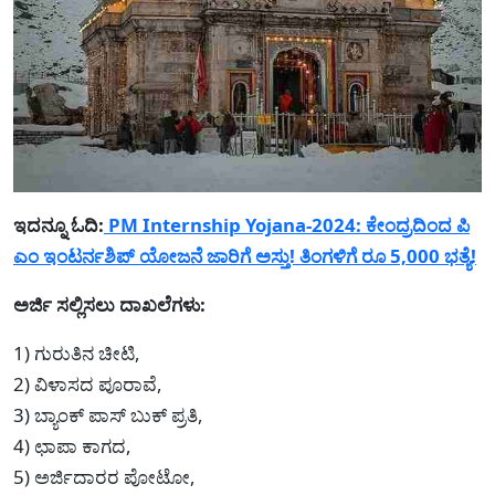
ಇದನ್ನೂ ಓದಿ:
PM Internship Yojana-2024: ಕೇಂದ್ರದಿಂದ ಪಿ
ಎಂ ಇಂಟರ್ನಶಿಪ್ ಯೋಜನೆ ಜಾರಿಗೆ ಅಸ್ತು! ತಿಂಗಳಿಗೆ ರೂ 5,000 ಭತ್ಯೆ!
ಅರ್ಜಿ ಸಲ್ಲಿಸಲು ದಾಖಲೆಗಳು:
1) ಗುರುತಿನ ಚೀಟಿ,
2) ವಿಳಾಸದ ಪೂರಾವೆ,
3) ಬ್ಯಾಂಕ್ ಪಾಸ್ ಬುಕ್ ಪ್ರತಿ,
4) ಛಾಪಾ ಕಾಗದ,
5) ಅರ್ಜಿದಾರರ ಪೋಟೋ,