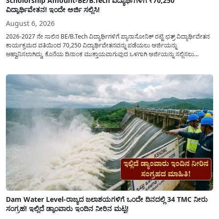
Scholorship Amount-BE/B.Tech ವಿದ್ಯಾರ್ಥಿಗಳಿಗೆ ₹70,250
ವಿದ್ಯಾರ್ಥಿವೇತನ! ಇಂದೇ ಅರ್ಜಿ ಸಲ್ಲಿಸಿ!
August 6, 2026
2026-2027 ನೇ ಸಾಲಿನ BE/B.Tech ವಿದ್ಯಾರ್ಥಿಗಳಿಗೆ ಪ್ಯಾನಾಸೋನಿಕ್ ರಟ್ಟಿ ಛತ್ರ್ ವಿದ್ಯಾರ್ಥಿವೇತನ
ಕಾರ್ಯಕ್ರಮದ ವತಿಯಿಂದ 70,250 ವಿದ್ಯಾರ್ಥಿವೇತನವನ್ನು ಪಡೆಯಲು ಅರ್ಜಿಯನ್ನು
ಆಹ್ವಾನಿಸಲಾಗಿದ್ದು, ಕೊನೆಯ ದಿನಾಂಕ ಮುಕ್ತಾಯವಾಗುವುದ ಒಳಗಾಗಿ ಅರ್ಜಿಯನ್ನು ಸಲ್ಲಿಸಲು
ಕೋರಿದೆ. ಆರ್ಥಿಕವಾಗಿ ಹಿಂದುಳಿದ ಹಾಗೂ ಬಡ ಕುಟುಂಬ ವರ್ಗದ ವಿದ್ಯಾರ್ಥಿಗಳು ಅವರ ಮುಂದಿನ
ಶಿಕ್ಷಣವನ್ನು ಮುಂದುವರಿಸಲು ಯಾವುದೇ ಅಡಚಣೆಯಾಗದಂತೆ ನೋಡಿಕೊಳ್ಳಲು ಈ ಯೋಜನೆಯನ್ನು
ಜಾರಿಗೆ...
Dam Water Level-ರಾಜ್ಯದ ಜಲಾಶಯಗಳಿಗೆ ಒಂದೇ ದಿನದಲ್ಲಿ 34 TMC ನೀರು
ಸಂಗ್ರಹ! ಇಲ್ಲಿದೆ ಡ್ಯಾಂವಾರು ಇಂದಿನ ನೀರಿನ ಮಟ್ಟ!