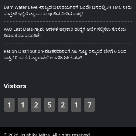
Dam Water Level-ರಾಜ್ಯದ ಜಲಾಶಯಗಳಿಗೆ ಒಂದೇ ದಿನದಲ್ಲಿ 34 TMC ನೀರು
ಸಂಗ್ರಹ! ಇಲ್ಲಿದೆ ಡ್ಯಾಂವಾರು ಇಂದಿನ ನೀರಿನ ಮಟ್ಟ!
VAO Last Date-ಗ್ರಾಮ ಆಡಳಿತ ಅಧಿಕಾರಿ ಹುದ್ದೆಗೆ ಅರ್ಜಿ ಸಲ್ಲಿಸಲು ಕೊನೆಯ
ದಿನಾಂಕ ಮುಂದೂಡಿಕೆ!
Ration Distribution-ಪಡಿತರದಾರರಿಗೆ ಸಿಹಿ ಸುದ್ದಿ: ಇನ್ಮುಂದೆ ಬೆಳಿಗ್ಗೆ 6 ರಿಂದ
ರಾತ್ರಿ 10 ರವರೆಗೆ ನ್ಯಾಯಬೆಲೆ ಅಂಗಡಿಗಳು ಓಪನ್!
Vistors
1
1
2
5
2
1
7
© 2026 Krushika Mitra. All rights reserved.