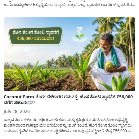
ಹಾಗೂ ಉದ್ಯೋಗಿಗಳ ಹಿತದೃಷ್ಟಿಯಿಂದ ಇನ್ಮುಂದೆ ರಾಜ್ಯದ ಎಲ್ಲಾ ನ್ಯಾಯಬೆಲೆ ಅಂಗಡಿಗಳನ್ನು ಪ್ರತಿ ದಿನ
ಬೆಳಿಗ್ಗೆ 6:00 ಗಂಟೆಯಿಂದ ರಾತ್ರಿ 10:00 ಗಂಟೆಯವರೆಗೆ ಕಡ್ಡಾಯವಾಗಿ ತೆರೆದಿಟ್ಟು ಪಡಿತರ ಧಾನ್ಯ
ವಿತರಿಸುವಂತೆ ಇಲಾಖೆಯ...
Coconut Farm-ತೆಂಗು ಬೆಳೆಗಾರರ ಗಮನಕ್ಕೆ: ಹೊಸ ತೋಟ ಸ್ಥಾಪನೆಗೆ ₹56,000
ವರೆಗೆ ಸಹಾಯಧನ!
July 28, 2026
ರಾಜ್ಯದ ತೆಂಗು ಬೆಳೆಗಾರರ ಆರ್ಥಿಕ ಸಬಲೀಕರಣ ಮತ್ತು ಕೃಷಿ ಕ್ಷೇತ್ರದ ಪ್ರಗತಿಗಾಗಿ ತೆಂಗು ಅಭಿವೃದ್ದಿ
ಮಂಡಳಿಯಿಂದ ಮಹತ್ವದ ಯೋಜನೆಯೊಂದನ್ನು ಜಾರಿಗೆ ತಂದಿದೆ. ಹೊಸ ತೆಂಗಿನ ತೋಟ ಸ್ಥಾಪಿಸಲು
ಬಯಸುವ ರೈತರಿಗೆ ಆಸರೆಯಾಗುವ ಉದ್ದೇಶದಿಂದ ಸರ್ಕಾರವು ಪ್ರತಿ ಹೆಕ್ಟೇರ್‌ಗೆ ಗರಿಷ್ಠ ₹56,000 ವರೆಗೆ
ಧನಸಹಾಯ ಪಡೆಯಲು ಅರ್ಜಿಯನ್ನು ಆಹ್ವಾನಿಸಿದೆ. ತೆಂಗು ಅಭಿವೃದ್ದಿ ಮಂಡಳಿಯ ಯೋಜನೆ