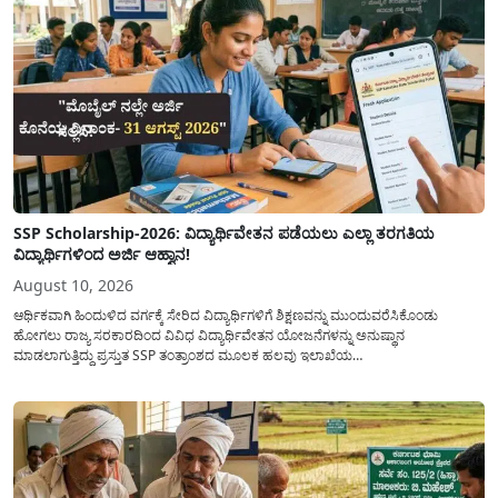
SSP Scholarship-2026: ವಿದ್ಯಾರ್ಥಿವೇತನ ಪಡೆಯಲು ಎಲ್ಲಾ ತರಗತಿಯ
ವಿದ್ಯಾರ್ಥಿಗಳಿಂದ ಅರ್ಜಿ ಆಹ್ವಾನ!
August 10, 2026
ಆರ್ಥಿಕವಾಗಿ ಹಿಂದುಳಿದ ವರ್ಗಕ್ಕೆ ಸೇರಿದ ವಿದ್ಯಾರ್ಥಿಗಳಿಗೆ ಶಿಕ್ಷಣವನ್ನು ಮುಂದುವರೆಸಿಕೊಂಡು
ಹೋಗಲು ರಾಜ್ಯ ಸರಕಾರದಿಂದ ವಿವಿಧ ವಿದ್ಯಾರ್ಥಿವೇತನ ಯೋಜನೆಗಳನ್ನು ಅನುಷ್ಥಾನ
ಮಾಡಲಾಗುತ್ತಿದ್ದು ಪ್ರಸ್ತುತ SSP ತಂತ್ರಾಂಶದ ಮೂಲಕ ಹಲವು ಇಲಾಖೆಯ
ವಿದ್ಯಾರ್ಥಿವೇತನವನ್ನು(Scholarship) ಪಡೆಯಲು ಅರ್ಹ ವಿದ್ಯಾರ್ಥಿಗಳಿಂದ ಅರ್ಜಿಯನ್ನು
ಆಹ್ವಾನಿಸಲಾಗಿದೆ. ರಾಜ್ಯ ಸರಕಾರದ ಎಲ್ಲಾ ಇಲಾಖೆ ಮತ್ತು ಯೋಜನೆಯ
ವಿದ್ಯಾರ್ಥಿವೇತನವನ್ನು(Scholarship Application) ಪಡೆಯಲು ವಿದ್ಯಾರ್ಥಿಗಳಿಗೆ ಅರ್ಜಿ ಸಲ್ಲಿಸಲು
ಸರಳ...