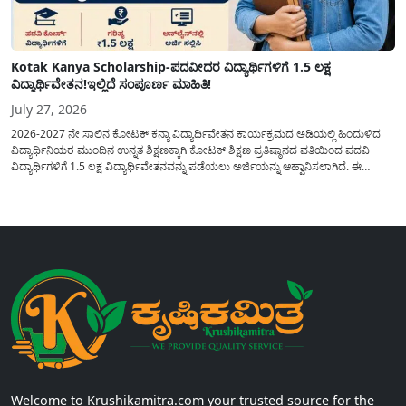
Kotak Kanya Scholarship-ಪದವೀದರ ವಿದ್ಯಾರ್ಥಿಗಳಿಗೆ 1.5 ಲಕ್ಷ
ವಿದ್ಯಾರ್ಥಿವೇತನ!ಇಲ್ಲಿದೆ ಸಂಪೂರ್ಣ ಮಾಹಿತಿ!
July 27, 2026
2026-2027 ನೇ ಸಾಲಿನ ಕೋಟಕ್ ಕನ್ಯಾ ವಿದ್ಯಾರ್ಥಿವೇತನ ಕಾರ್ಯಕ್ರಮದ ಅಡಿಯಲ್ಲಿ ಹಿಂದುಳಿದ
ವಿದ್ಯಾರ್ಥಿನಿಯರ ಮುಂದಿನ ಉನ್ನತ ಶಿಕ್ಷಣಕ್ಕಾಗಿ ಕೋಟಕ್ ಶಿಕ್ಷಣ ಪ್ರತಿಷ್ಠಾನದ ವತಿಯಿಂದ ಪದವಿ
ವಿದ್ಯಾರ್ಥಿಗಳಿಗೆ 1.5 ಲಕ್ಷ ವಿದ್ಯಾರ್ಥಿವೇತನವನ್ನು ಪಡೆಯಲು ಅರ್ಜಿಯನ್ನು ಆಹ್ವಾನಿಸಲಾಗಿದೆ. ಈ
ವಿದ್ಯಾರ್ಥಿವೇತನವು 12 ನೇ ತರಗತಿಯಲ್ಲಿ ಉತ್ತೀರ್ಣರಾಗಿರುವ ಮತ್ತು ಪ್ರತಿಷ್ಠಿತ ವೃತ್ತಿಪರ ಪದವಿ
ಕೋರ್ಸ್‌ಗಳಲ್ಲಿ ಸೇರಲು ಬಯಸುವ ಅರ್ಹ ವಿದ್ಯಾರ್ಥಿನಿಯರು...
Welcome to Krushikamitra.com your trusted source for the