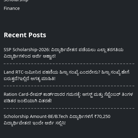
Finance
Recent Posts
SSP Scholarship-2026: ವಿದ್ಯಾರ್ಥಿವೇತನ ಪಡೆಯಲು ಎಲ್ಲಾ ತರಗತಿಯ
ವಿದ್ಯಾರ್ಥಿಗಳಿಂದ ಅರ್ಜಿ ಆಹ್ವಾನ!
Land RTC-ಜಮೀನಿನ ಪಹಣಿಯ ಹಿಸ್ಸಾ ಸಂಖ್ಯೆ ಎಂದರೇನು? ಹಿಸ್ಸಾ ಸಂಖ್ಯೆ ಹೇಗೆ
ಬರುತ್ತದೆ?ಇಲ್ಲಿದೆ ಅಗತ್ಯ ಮಾಹಿತಿ!
Ration Card-ರೇಷನ್ ಕಾರ್ಡ್‍ದಾರರ ಗಮನಕ್ಕೆ: ಆಗಸ್ಟ್ ಮತ್ತು ಸೆಪ್ಟೆಂಬರ್ ತಿಂಗಳ
ಪಡಿತರ ಜಂಟಿಯಾಗಿ ವಿತರಣೆ!
Scholorship Amount-BE/B.Tech ವಿದ್ಯಾರ್ಥಿಗಳಿಗೆ ₹70,250
ವಿದ್ಯಾರ್ಥಿವೇತನ! ಇಂದೇ ಅರ್ಜಿ ಸಲ್ಲಿಸಿ!