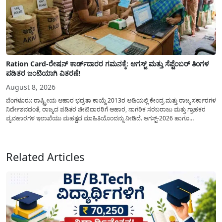
Ration Card-ರೇಷನ್ ಕಾರ್ಡ್‍ದಾರರ ಗಮನಕ್ಕೆ: ಆಗಸ್ಟ್ ಮತ್ತು ಸೆಪ್ಟೆಂಬರ್ ತಿಂಗಳ
ಪಡಿತರ ಜಂಟಿಯಾಗಿ ವಿತರಣೆ!
August 8, 2026
ಬೆಂಗಳೂರು: ರಾಷ್ಟ್ರೀಯ ಆಹಾರ ಭದ್ರತಾ ಕಾಯ್ದೆ 2013ರ ಅಡಿಯಲ್ಲಿ ಕೇಂದ್ರ ಮತ್ತು ರಾಜ್ಯ ಸರ್ಕಾರಗಳ
ನಿರ್ದೇಶನದಂತೆ, ರಾಜ್ಯದ ಪಡಿತರ ಚೀಟಿದಾರರಿಗೆ ಆಹಾರ, ನಾಗರಿಕ ಸರಬರಾಜು ಮತ್ತು ಗ್ರಾಹಕರ
ವ್ಯವಹಾರಗಳ ಇಲಾಖೆಯು ಮಹತ್ವದ ಮಾಹಿತಿಯೊಂದನ್ನು ನೀಡಿದೆ. ಆಗಸ್ಟ್-2026 ಹಾಗೂ
ಸೆಪ್ಟೆಂಬರ್-2026 ಈ ಎರಡೂ ತಿಂಗಳ ಆಹಾರ ಧಾನ್ಯಗಳ ವಿತರಣೆಯನ್ನು ಆಗಸ್ಟ್ ಮಾಹೆಯಲ್ಲೇ ಒಟ್ಟಿಗೆ
(ಜಂಟಿಯಾಗಿ) ನೀಡಲು ನಿರ್ಧರಿಸಲಾಗಿದೆ....
Related Articles