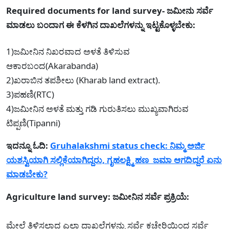
Required documents for land survey- ಜಮೀನು ಸರ್ವೆ
ಮಾಡಲು ಬಂದಾಗ ಈ ಕೆಳಗಿನ ದಾಖಲೆಗಳನ್ನು ಇಟ್ಟಕೊಳ್ಳಬೇಕು:
1)ಜಮೀನಿನ ನಿಖರವಾದ ಅಳತೆ ತಿಳಿಸುವ
ಆಕಾರಬಂದ(Akarabanda)
2)ಖರಾಬಿನ ತಪಶೀಲು (Kharab land extract).
3)ಪಹಣಿ(RTC)
4)ಜಮೀನಿನ ಅಳತೆ ಮತ್ತು ಗಡಿ ಗುರುತಿಸಲು ಮುಖ್ಯವಾಗಿರುವ
ಟಿಪ್ಪಣಿ(Tipanni)
ಇದನ್ನೂ ಓದಿ:
Gruhalakshmi status check: ನಿಮ್ಮ ಅರ್ಜಿ
ಯಶಸ್ವಿಯಾಗಿ ಸಲ್ಲಿಕೆಯಾಗಿದ್ದರು, ಗೃಹಲಕ್ಷ್ಮಿ ಹಣ ಜಮಾ ಆಗದಿದ್ದರೆ ಏನು
ಮಾಡಬೇಕು?
Agriculture land survey: ಜಮೀನಿನ ಸರ್ವೆ ಪ್ರಕ್ರಿಯೆ:
ಮೇಲೆ ತಿಳಿಸಲಾದ ಎಲ್ಲಾ ದಾಖಲೆಗಳನ್ನು ಸರ್ವೆ ಕಚೇರಿಯಿಂದ ಸರ್ವೆ