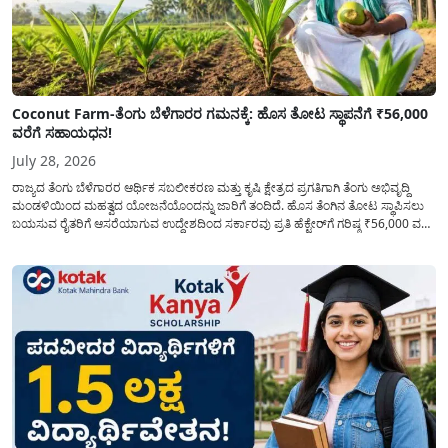
Coconut Farm-ತೆಂಗು ಬೆಳೆಗಾರರ ಗಮನಕ್ಕೆ: ಹೊಸ ತೋಟ ಸ್ಥಾಪನೆಗೆ ₹56,000
ವರೆಗೆ ಸಹಾಯಧನ!
July 28, 2026
ರಾಜ್ಯದ ತೆಂಗು ಬೆಳೆಗಾರರ ಆರ್ಥಿಕ ಸಬಲೀಕರಣ ಮತ್ತು ಕೃಷಿ ಕ್ಷೇತ್ರದ ಪ್ರಗತಿಗಾಗಿ ತೆಂಗು ಅಭಿವೃದ್ದಿ
ಮಂಡಳಿಯಿಂದ ಮಹತ್ವದ ಯೋಜನೆಯೊಂದನ್ನು ಜಾರಿಗೆ ತಂದಿದೆ. ಹೊಸ ತೆಂಗಿನ ತೋಟ ಸ್ಥಾಪಿಸಲು
ಬಯಸುವ ರೈತರಿಗೆ ಆಸರೆಯಾಗುವ ಉದ್ದೇಶದಿಂದ ಸರ್ಕಾರವು ಪ್ರತಿ ಹೆಕ್ಟೇರ್‌ಗೆ ಗರಿಷ್ಠ ₹56,000 ವರೆಗೆ
ಧನಸಹಾಯ ಪಡೆಯಲು ಅರ್ಜಿಯನ್ನು ಆಹ್ವಾನಿಸಿದೆ. ತೆಂಗು ಅಭಿವೃದ್ದಿ ಮಂಡಳಿಯ ಯೋಜನೆ
ಅಡಿಯಲ್ಲಿ ನೀಡಲಾಗುವ...