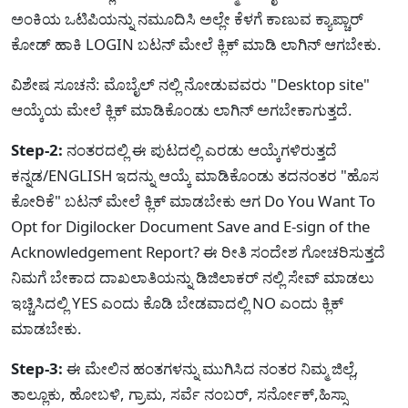
ಅಂಕಿಯ ಒಟಿಪಿಯನ್ನು ನಮೂದಿಸಿ ಅಲ್ಲೇ ಕೆಳಗೆ ಕಾಣುವ ಕ್ಯಾಪ್ಚಾರ್
ಕೋಡ್ ಹಾಕಿ LOGIN ಬಟನ್ ಮೇಲೆ ಕ್ಲಿಕ್ ಮಾಡಿ ಲಾಗಿನ್ ಆಗಬೇಕು.
ವಿಶೇಷ ಸೂಚನೆ: ಮೊಬೈಲ್ ನಲ್ಲಿ ನೋಡುವವರು "Desktop site"
ಆಯ್ಕೆಯ ಮೇಲೆ ಕ್ಲಿಕ್ ಮಾಡಿಕೊಂಡು ಲಾಗಿನ್ ಅಗಬೇಕಾಗುತ್ತದೆ.
Step-2:
ನಂತರದಲ್ಲಿ ಈ ಪುಟದಲ್ಲಿ ಎರಡು ಆಯ್ಕೆಗಳಿರುತ್ತದೆ
ಕನ್ನಡ/ENGLISH ಇದನ್ನು ಆಯ್ಕೆ ಮಾಡಿಕೊಂಡು ತದನಂತರ "ಹೊಸ
ಕೋರಿಕೆ" ಬಟನ್ ಮೇಲೆ ಕ್ಲಿಕ್ ಮಾಡಬೇಕು ಆಗ Do You Want To
Opt for Digilocker Document Save and E-sign of the
Acknowledgement Report? ಈ ರೀತಿ ಸಂದೇಶ ಗೋಚರಿಸುತ್ತದೆ
ನಿಮಗೆ ಬೇಕಾದ ದಾಖಲಾತಿಯನ್ನು ಡಿಜಿಲಾಕರ್ ನಲ್ಲಿ ಸೇವ್ ಮಾಡಲು
ಇಚ್ಚಿಸಿದಲ್ಲಿ YES ಎಂದು ಕೊಡಿ ಬೇಡವಾದಲ್ಲಿ NO ಎಂದು ಕ್ಲಿಕ್
ಮಾಡಬೇಕು.
Step-3:
ಈ ಮೇಲಿನ ಹಂತಗಳನ್ನು ಮುಗಿಸಿದ ನಂತರ ನಿಮ್ಮ ಜಿಲ್ಲೆ,
ತಾಲ್ಲೂಕು, ಹೋಬಳಿ, ಗ್ರಾಮ, ಸರ್ವೆ ನಂಬರ್, ಸರ್ನೋಕ್,ಹಿಸ್ಸಾ