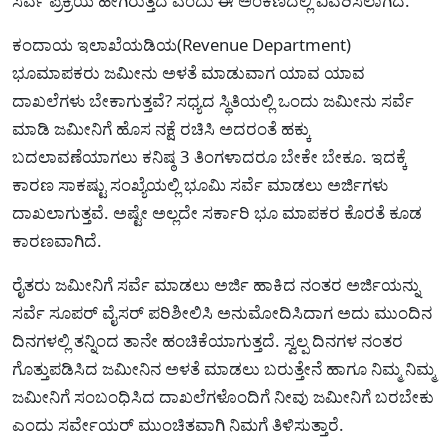
ಸರ್ವೆ ಪ್ರಕ್ರಿಯೆ ಹೇಗಿರುತ್ತದೆ ಎಂದು ಈ ಅಂಕಣದಲ್ಲಿ ವಿವರಿಸಲಾಗಿದೆ.
ಕಂದಾಯ ಇಲಾಖೆಯಡಿಯ(Revenue Department)
ಭೂಮಾಪಕರು ಜಮೀನು ಅಳತೆ ಮಾಡುವಾಗ ಯಾವ ಯಾವ
ದಾಖಲೆಗಳು ಬೇಕಾಗುತ್ತವೆ? ಸಧ್ಯದ ಸ್ಥಿತಿಯಲ್ಲಿ ಒಂದು ಜಮೀನು ಸರ್ವೆ
ಮಾಡಿ ಜಮೀನಿಗೆ ಹೊಸ ನಕ್ಷೆ ರಚಿಸಿ ಅದರಂತೆ ಹಕ್ಕು
ಬದಲಾವಣೆಯಾಗಲು ಕನಿಷ್ಠ 3 ತಿಂಗಳಾದರೂ ಬೇಕೇ ಬೇಕೂ. ಇದಕ್ಕೆ
ಕಾರಣ ಸಾಕಷ್ಟು ಸಂಖ್ಯೆಯಲ್ಲಿ ಭೂಮಿ ಸರ್ವೆ ಮಾಡಲು ಅರ್ಜಿಗಳು
ದಾಖಲಾಗುತ್ತವೆ. ಅಷ್ಟೇ ಅಲ್ಲದೇ ಸರ್ಕಾರಿ ಭೂ ಮಾಪಕರ ಕೊರತೆ ಕೂಡ
ಕಾರಣವಾಗಿದೆ.
ರೈತರು ಜಮೀನಿಗೆ ಸರ್ವೆ ಮಾಡಲು ಅರ್ಜಿ ಹಾಕಿದ ನಂತರ ಅರ್ಜಿಯನ್ನು
ಸರ್ವೆ ಸೂಪರ್ ವೈಸರ್ ಪರಿಶೀಲಿಸಿ ಅನುಮೋದಿಸಿದಾಗ ಅದು ಮುಂದಿನ
ದಿನಗಳಲ್ಲಿ ತನ್ನಿಂದ ತಾನೇ ಹಂಚಿಕೆಯಾಗುತ್ತದೆ. ಸ್ವಲ್ಪ ದಿನಗಳ ನಂತರ
ಗೊತ್ತುಪಡಿಸಿದ ಜಮೀನಿನ ಅಳತೆ ಮಾಡಲು ಬರುತ್ತೇನೆ ಹಾಗೂ ನಿಮ್ಮ ನಿಮ್ಮ
ಜಮೀನಿಗೆ ಸಂಬಂಧಿಸಿದ ದಾಖಲೆಗಳೊಂದಿಗೆ ನೀವು ಜಮೀನಿಗೆ ಬರಬೇಕು
ಎಂದು ಸರ್ವೇಯರ್ ಮುಂಚಿತವಾಗಿ ನಿಮಗೆ ತಿಳಿಸುತ್ತಾರೆ.