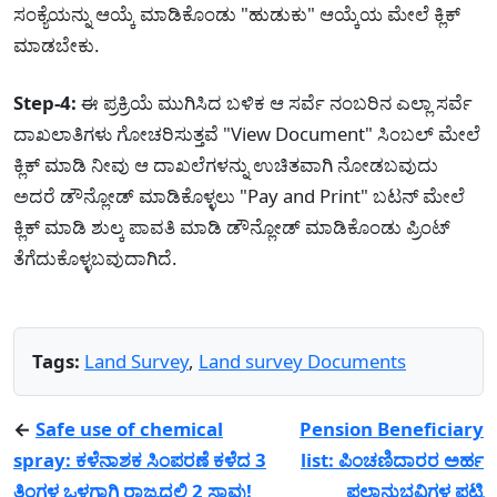
ಸಂಕ್ಯೆಯನ್ನು ಆಯ್ಕೆ ಮಾಡಿಕೊಂಡು "ಹುಡುಕು" ಆಯ್ಕೆಯ ಮೇಲೆ ಕ್ಲಿಕ್
ಮಾಡಬೇಕು.
Step-4:
ಈ ಪ್ರಕ್ರಿಯೆ ಮುಗಿಸಿದ ಬಳಿಕ ಆ ಸರ್ವೆ ನಂಬರಿನ ಎಲ್ಲಾ ಸರ್ವೆ
ದಾಖಲಾತಿಗಳು ಗೋಚರಿಸುತ್ತವೆ "View Document" ಸಿಂಬಲ್ ಮೇಲೆ
ಕ್ಲಿಕ್ ಮಾಡಿ ನೀವು ಆ ದಾಖಲೆಗಳನ್ನು ಉಚಿತವಾಗಿ ನೋಡಬವುದು
ಅದರೆ ಡೌನ್ಲೋಡ್ ಮಾಡಿಕೊಳ್ಳಲು "Pay and Print" ಬಟನ್ ಮೇಲೆ
ಕ್ಲಿಕ್ ಮಾಡಿ ಶುಲ್ಕ ಪಾವತಿ ಮಾಡಿ ಡೌನ್ಲೋಡ್ ಮಾಡಿಕೊಂಡು ಪ್ರಿಂಟ್
ತೆಗೆದುಕೊಳ್ಳಬವುದಾಗಿದೆ.
Tags:
Land Survey
,
Land survey Documents
←
Safe use of chemical
Pension Beneficiary
spray: ಕಳೆನಾಶಕ ಸಿಂಪರಣೆ ಕಳೆದ 3
list: ಪಿಂಚಣಿದಾರರ ಅರ್ಹ
ತಿಂಗಳ ಒಳಗಾಗಿ ರಾಜ್ಯದಲ್ಲಿ 2 ಸಾವು!
ಫಲಾನುಭವಿಗಳ ಪಟ್ಟಿ