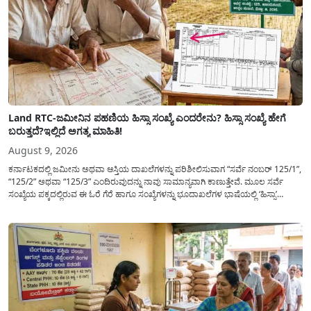
Land RTC-ಜಮೀನಿನ ಪಹಣಿಯ ಹಿಸ್ಸಾ ಸಂಖ್ಯೆ ಎಂದರೇನು? ಹಿಸ್ಸಾ ಸಂಖ್ಯೆ ಹೇಗೆ
ಬರುತ್ತದೆ?ಇಲ್ಲಿದೆ ಅಗತ್ಯ ಮಾಹಿತಿ!
August 9, 2026
ಕರ್ನಾಟಕದಲ್ಲಿ ಜಮೀನು ಅಥವಾ ಆಸ್ತಿಯ ದಾಖಲೆಗಳನ್ನು ಪರಿಶೀಲಿಸುವಾಗ “ಸರ್ವೆ ನಂಬರ್ 125/1”,
“125/2” ಅಥವಾ “125/3” ಎಂದಿರುವುದನ್ನು ನಾವು ಸಾಮಾನ್ಯ​ವಾಗಿ ಕಾಣುತ್ತೇವೆ. ಮೂಲ ಸರ್ವೆ
ಸಂಖ್ಯೆಯ ಪಕ್ಕದಲ್ಲಿರುವ ಈ ಓರೆ ಗೆರೆ ಹಾಗೂ ಸಂಖ್ಯೆಗಳನ್ನು ಭೂದಾಖಲೆಗಳ ಭಾಷೆಯಲ್ಲಿ ‘ಹಿಸ್ಸಾ’
(Hissa) ಅಥವಾ ಉಪ-ವಿಭಾಗ (Sub-Division) ಎಂದು ಕರೆಯಲಾಗುತ್ತದೆ. ಸಾಮಾನ್ಯ ಜನರಿಗೆ ಈ
ಸಂಖ್ಯೆಗಳ ಹಿಂದಿನ ಸಂಪೂರ್ಣ...