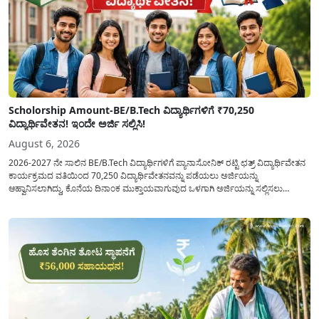
Scholorship Amount-BE/B.Tech ವಿದ್ಯಾರ್ಥಿಗಳಿಗೆ ₹70,250
ವಿದ್ಯಾರ್ಥಿವೇತನ! ಇಂದೇ ಅರ್ಜಿ ಸಲ್ಲಿಸಿ!
August 6, 2026
2026-2027 ನೇ ಸಾಲಿನ BE/B.Tech ವಿದ್ಯಾರ್ಥಿಗಳಿಗೆ ಪ್ಯಾನಾಸೋನಿಕ್ ರಟ್ಟಿ ಛತ್ರ್ ವಿದ್ಯಾರ್ಥಿವೇತನ
ಕಾರ್ಯಕ್ರಮದ ವತಿಯಿಂದ 70,250 ವಿದ್ಯಾರ್ಥಿವೇತನವನ್ನು ಪಡೆಯಲು ಅರ್ಜಿಯನ್ನು
ಆಹ್ವಾನಿಸಲಾಗಿದ್ದು, ಕೊನೆಯ ದಿನಾಂಕ ಮುಕ್ತಾಯವಾಗುವುದ ಒಳಗಾಗಿ ಅರ್ಜಿಯನ್ನು ಸಲ್ಲಿಸಲು
ಕೋರಿದೆ. ಆರ್ಥಿಕವಾಗಿ ಹಿಂದುಳಿದ ಹಾಗೂ ಬಡ ಕುಟುಂಬ ವರ್ಗದ ವಿದ್ಯಾರ್ಥಿಗಳು ಅವರ ಮುಂದಿನ
ಶಿಕ್ಷಣವನ್ನು ಮುಂದುವರಿಸಲು ಯಾವುದೇ ಅಡಚಣೆಯಾಗದಂತೆ ನೋಡಿಕೊಳ್ಳಲು ಈ ಯೋಜನೆಯನ್ನು
ಜಾರಿಗೆ...