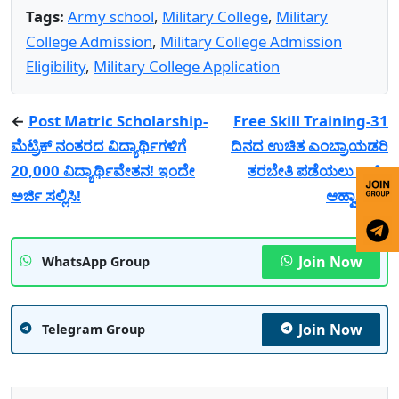
Tags:
Army school
,
Military College
,
Military
College Admission
,
Military College Admission
Eligibility
,
Military College Application
←
Post Matric Scholarship-
Free Skill Training-31
ಮೆಟ್ರಿಕ್ ನಂತರದ ವಿದ್ಯಾರ್ಥಿಗಳಿಗೆ
ದಿನದ ಉಚಿತ ಎಂಬ್ರಾಯಡರಿ
20,000 ವಿದ್ಯಾರ್ಥಿವೇತನ! ಇಂದೇ
ತರಬೇತಿ ಪಡೆಯಲು ಅರ್ಜಿ
ಅರ್ಜಿ ಸಲ್ಲಿಸಿ!
ಆಹ್ವಾನ!
→
Join Now
WhatsApp Group
Join Now
Telegram Group