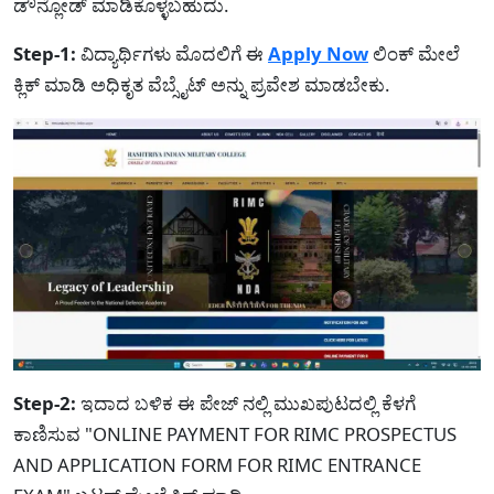
ಡೌನ್ಲೋಡ್ ಮಾಡಿಕೊಳ್ಳಬಹುದು.
Step-1:
ವಿದ್ಯಾರ್ಥಿಗಳು ಮೊದಲಿಗೆ ಈ
Apply Now
ಲಿಂಕ್ ಮೇಲೆ
ಕ್ಲಿಕ್ ಮಾಡಿ ಅಧಿಕೃತ ವೆಬ್ಸೈಟ್ ಅನ್ನು ಪ್ರವೇಶ ಮಾಡಬೇಕು.
Step-2:
ಇದಾದ ಬಳಿಕ ಈ ಪೇಜ್ ನಲ್ಲಿ ಮುಖಪುಟದಲ್ಲಿ ಕೆಳಗೆ
ಕಾಣಿಸುವ "ONLINE PAYMENT FOR RIMC PROSPECTUS
AND APPLICATION FORM FOR RIMC ENTRANCE