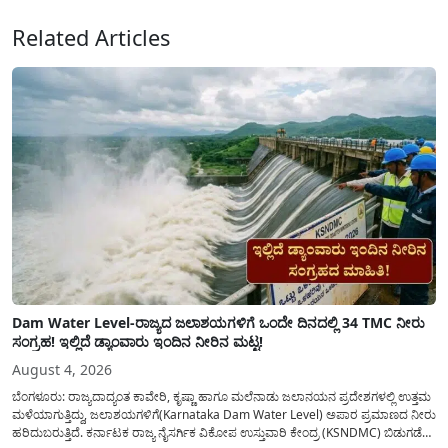
Related Articles
Dam Water Level-ರಾಜ್ಯದ ಜಲಾಶಯಗಳಿಗೆ ಒಂದೇ ದಿನದಲ್ಲಿ 34 TMC ನೀರು
ಸಂಗ್ರಹ! ಇಲ್ಲಿದೆ ಡ್ಯಾಂವಾರು ಇಂದಿನ ನೀರಿನ ಮಟ್ಟ!
August 4, 2026
ಬೆಂಗಳೂರು: ರಾಜ್ಯದಾದ್ಯಂತ ಕಾವೇರಿ, ಕೃಷ್ಣಾ ಹಾಗೂ ಮಲೆನಾಡು ಜಲಾನಯನ ಪ್ರದೇಶಗಳಲ್ಲಿ ಉತ್ತಮ
ಮಳೆಯಾಗುತ್ತಿದ್ದು, ಜಲಾಶಯಗಳಿಗೆ(Karnataka Dam Water Level) ಅಪಾರ ಪ್ರಮಾಣದ ನೀರು
ಹರಿದುಬರುತ್ತಿದೆ. ಕರ್ನಾಟಕ ರಾಜ್ಯ ನೈಸರ್ಗಿಕ ವಿಕೋಪ ಉಸ್ತುವಾರಿ ಕೇಂದ್ರ (KSNDMC) ಬಿಡುಗಡೆ