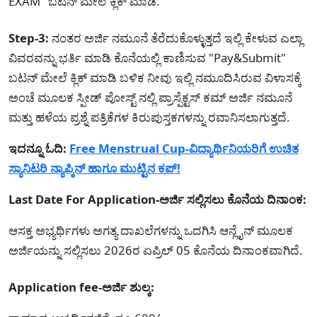
EXAM" ಬಟನ್ ಮೇಲೆ ಕ್ಲಿಕ್ ಮಾಡಿ.
Step-3:
ನಂತರ ಅರ್ಜಿ ನಮೂನೆ ತೆರೆದುಕೊಳ್ಳುತ್ತದೆ ಇಲ್ಲಿ ಕೇಳುವ ಎಲ್ಲಾ
ವಿವರವನ್ನು ಭರ್ತಿ ಮಾಡಿ ಕೊನೆಯಲ್ಲಿ ಕಾಣಿಸುವ "Pay&Submit"
ಬಟನ್ ಮೇಲೆ ಕ್ಲಿಕ್ ಮಾಡಿ ಬಳಿಕ ನೀವು ಇಲ್ಲಿ ನಮೂದಿಸಿರುವ ವಿಳಾಸಕ್ಕೆ
ಅಂಚೆ ಮೂಲಕ ಸ್ಪೀಡ್ ಪೋಸ್ಟ್ ನಲ್ಲಿ ಪ್ರಾಸ್ಪೆಕ್ಟಸ್ ಕಮ್ ಅರ್ಜಿ ನಮೂನೆ
ಮತ್ತು ಹಳೆಯ ಪ್ರಶ್ನೆ ಪತ್ರಿಕೆಗಳ ಕಿರುಪುಸ್ತಕಗಳನ್ನು ರವಾನಿಸಲಾಗುತ್ತದೆ.
ಇದನ್ನೂ ಓದಿ:
Free Menstrual Cup-ವಿದ್ಯಾರ್ಥಿನಿಯರಿಗೆ ಉಚಿತ
ಸ್ಯಾನಿಟರಿ ನ್ಯಾಪ್ಕಿನ್ ಹಾಗೂ ಮುಟ್ಟಿನ ಕಪ್!
Last Date For Application-ಅರ್ಜಿ ಸಲ್ಲಿಸಲು ಕೊನೆಯ ದಿನಾಂಕ:
ಆಸಕ್ತ ಅಭ್ಯರ್ಥಿಗಳು ಅಗತ್ಯ ದಾಖಲೆಗಳನ್ನು ಒದಗಿಸಿ ಆನ್ಲೈನ್ ಮೂಲಕ
ಅರ್ಜಿಯನ್ನು ಸಲ್ಲಿಸಲು 2026ರ ಏಪ್ರಿಲ್ 05 ಕೊನೆಯ ದಿನಾಂಕವಾಗಿದೆ.
Application fee-ಅರ್ಜಿ ಶುಲ್ಕ: