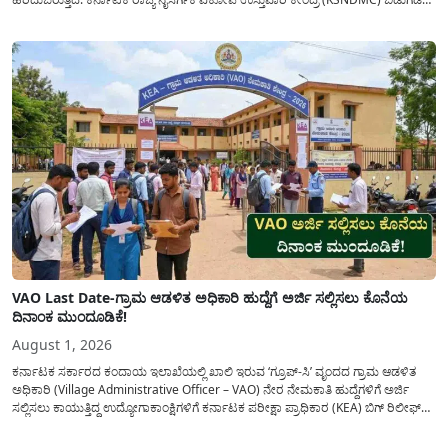
ಮಾಡಿರುವ ಆಗಸ್ಟ್ 04, 2026ರ ವರದಿಯಂತೆ, ರಾಜ್ಯದ ಪ್ರಮುಖ 14 ಜಲಾಶಯಗಳಿಗೆ ಒಂದೇ
ದಿನದಲ್ಲಿ ಬರೋಬ್ಬರಿ 34.8 TMC...
VAO Last Date-ಗ್ರಾಮ ಆಡಳಿತ ಅಧಿಕಾರಿ ಹುದ್ದೆಗೆ ಅರ್ಜಿ ಸಲ್ಲಿಸಲು ಕೊನೆಯ
ದಿನಾಂಕ ಮುಂದೂಡಿಕೆ!
August 1, 2026
ಕರ್ನಾಟಕ ಸರ್ಕಾರದ ಕಂದಾಯ ಇಲಾಖೆಯಲ್ಲಿ ಖಾಲಿ ಇರುವ ‘ಗ್ರೂಪ್-ಸಿ’ ವೃಂದದ ಗ್ರಾಮ ಆಡಳಿತ
ಅಧಿಕಾರಿ (Village Administrative Officer – VAO) ನೇರ ನೇಮಕಾತಿ ಹುದ್ದೆಗಳಿಗೆ ಅರ್ಜಿ
ಸಲ್ಲಿಸಲು ಕಾಯುತ್ತಿದ್ದ ಉದ್ಯೋಗಾಕಾಂಕ್ಷಿಗಳಿಗೆ ಕರ್ನಾಟಕ ಪರೀಕ್ಷಾ ಪ್ರಾಧಿಕಾರ (KEA) ಬಿಗ್ ರಿಲೀಫ್
ನೀಡಿದೆ. ಅರ್ಜಿ ಸಲ್ಲಿಕೆಯ ಅವಧಿಯನ್ನು ವಿಸ್ತರಿಸಿ ಅಧಿಕೃತ ಪ್ರಕಟಣೆ ಹೊರಡಿಸಿದ್ದು, ಇದುವರೆಗೆ ಅರ್ಜಿ
ಸಲ್ಲಿಸಲು...