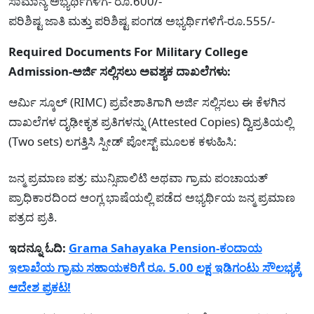
ಸಾಮಾನ್ಯ ಅಭ್ಯರ್ಥಿಗಳಿಗೆ- ರೂ.600/-
ಪರಿಶಿಷ್ಟ ಜಾತಿ ಮತ್ತು ಪರಿಶಿಷ್ಟ ಪಂಗಡ ಅಭ್ಯರ್ಥಿಗಳಿಗೆ-ರೂ.555/-
Required Documents For Military College
Admission-ಅರ್ಜಿ ಸಲ್ಲಿಸಲು ಅವಶ್ಯಕ ದಾಖಲೆಗಳು:
ಆರ್ಮಿ ಸ್ಕೂಲ್ (RIMC) ಪ್ರವೇಶಾತಿಗಾಗಿ ಅರ್ಜಿ ಸಲ್ಲಿಸಲು ಈ ಕೆಳಗಿನ
ದಾಖಲೆಗಳ ದೃಢೀಕೃತ ಪ್ರತಿಗಳನ್ನು (Attested Copies) ದ್ವಿಪ್ರತಿಯಲ್ಲಿ
(Two sets) ಲಗತ್ತಿಸಿ ಸ್ಪೀಡ್ ಪೋಸ್ಟ್ ಮೂಲಕ ಕಳುಹಿಸಿ:
ಜನ್ಮ ಪ್ರಮಾಣ ಪತ್ರ: ಮುನ್ಸಿಪಾಲಿಟಿ ಅಥವಾ ಗ್ರಾಮ ಪಂಚಾಯತ್
ಪ್ರಾಧಿಕಾರದಿಂದ ಆಂಗ್ಲ ಭಾಷೆಯಲ್ಲಿ ಪಡೆದ ಅಭ್ಯರ್ಥಿಯ ಜನ್ಮ ಪ್ರಮಾಣ
ಪತ್ರದ ಪ್ರತಿ.
ಇದನ್ನೂ ಓದಿ:
Grama Sahayaka Pension-ಕಂದಾಯ
ಇಲಾಖೆಯ ಗ್ರಾಮ ಸಹಾಯಕರಿಗೆ ರೂ. 5.00 ಲಕ್ಷ ಇಡಿಗಂಟು ಸೌಲಭ್ಯಕ್ಕೆ
ಆದೇಶ ಪ್ರಕಟ!