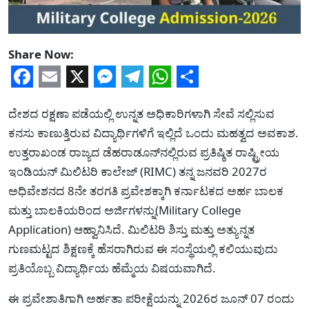
Share Now:
Facebook
Email
X
Messenger
Telegram
WhatsApp
Share
ದೇಶದ ರಕ್ಷಣಾ ಪಡೆಯಲ್ಲಿ ಉನ್ನತ ಅಧಿಕಾರಿಗಳಾಗಿ ಸೇವೆ ಸಲ್ಲಿಸುವ
ಕನಸು ಕಾಣುತ್ತಿರುವ ವಿದ್ಯಾರ್ಥಿಗಳಿಗೆ ಇಲ್ಲಿದೆ ಒಂದು ಮಹತ್ವದ ಅವಕಾಶ.
ಉತ್ತರಾಖಂಡ ರಾಜ್ಯದ ಡೆಹರಾಡೂನ್‌ನಲ್ಲಿರುವ ಪ್ರತಿಷ್ಠಿತ ರಾಷ್ಟ್ರೀಯ
ಇಂಡಿಯನ್ ಮಿಲಿಟರಿ ಕಾಲೇಜ್ (RIMC) ತನ್ನ ಜನವರಿ 2027ರ
ಅಧಿವೇಶನದ 8ನೇ ತರಗತಿ ಪ್ರವೇಶಕ್ಕಾಗಿ ಕರ್ನಾಟಕದ ಅರ್ಹ ಬಾಲಕ
ಮತ್ತು ಬಾಲಕಿಯರಿಂದ ಅರ್ಜಿಗಳನ್ನು(Military College
Application) ಆಹ್ವಾನಿಸಿದೆ. ಮಿಲಿಟರಿ ಶಿಸ್ತು ಮತ್ತು ಅತ್ಯುನ್ನತ
ಗುಣಮಟ್ಟದ ಶಿಕ್ಷಣಕ್ಕೆ ಹೆಸರಾಗಿರುವ ಈ ಸಂಸ್ಥೆಯಲ್ಲಿ ಕಲಿಯುವುದು
ಪ್ರತಿಯೊಬ್ಬ ವಿದ್ಯಾರ್ಥಿಯ ಹೆಮ್ಮೆಯ ವಿಷಯವಾಗಿದೆ.
ಈ ಪ್ರವೇಶಾತಿಗಾಗಿ ಅರ್ಹತಾ ಪರೀಕ್ಷೆಯನ್ನು 2026ರ ಜೂನ್ 07 ರಂದು