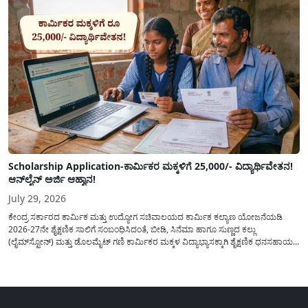
Scholarship Application-ಕಾರ್ಮಿಕರ ಮಕ್ಕಳಿಗೆ 25,000/- ವಿದ್ಯಾರ್ಥಿವೇತನ!
ಆನ್‍ಲೈನ್ ಅರ್ಜಿ ಆಹ್ವಾನ!
July 29, 2026
ಕೇಂದ್ರ ಸರ್ಕಾರದ ಕಾರ್ಮಿಕ ಮತ್ತು ಉದ್ಯೋಗ ಸಚಿವಾಲಯದ ಕಾರ್ಮಿಕ ಕಲ್ಯಾಣ ಯೋಜನೆಯಡಿ
2026-27ನೇ ಶೈಕ್ಷಣಿಕ ಸಾಲಿಗೆ ಸಂಬಂಧಿಸಿದಂತೆ, ಬೀಡಿ, ಸಿನೆಮಾ ಹಾಗೂ ಸುಣ್ಣದ ಕಲ್ಲು
(ಲೈಮ್‍ಸ್ಟೋನ್) ಮತ್ತು ಡೊಲಮೈಟ್ ಗಣಿ ಕಾರ್ಮಿಕರ ಮಕ್ಕಳ ವಿದ್ಯಾಭ್ಯಾಸಕ್ಕಾಗಿ ಶೈಕ್ಷಣಿಕ ಧನಸಹಾಯ/
ವಿದ್ಯಾರ್ಥಿವೇತನ(Scholaship Online Application) ನೀಡಲು ಆನ್‍ಲೈನ್ ಮೂಲಕ ಅರ್ಜಿಗಳನ್ನು
ಆಹ್ವಾನಿಸಿದೆ. ಈ ಬಾರಿಯ ವಿದ್ಯಾರ್ಥಿವೇತನ ಯೋಜನೆಯು 1ನೇ ತರಗತಿಯ...