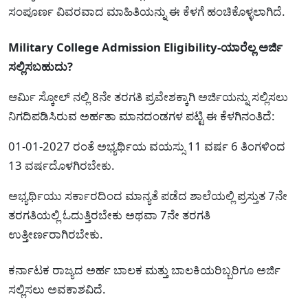
ಸಂಪೂರ್ಣ ವಿವರವಾದ ಮಾಹಿತಿಯನ್ನು ಈ ಕೆಳಗೆ ಹಂಚಿಕೊಳ್ಳಲಾಗಿದೆ.
Military College Admission Eligibility-ಯಾರೆಲ್ಲ ಅರ್ಜಿ
ಸಲ್ಲಿಸಬಹುದು?
ಆರ್ಮಿ ಸ್ಕೋಲ್ ನಲ್ಲಿ 8ನೇ ತರಗತಿ ಪ್ರವೇಶಕ್ಕಾಗಿ ಅರ್ಜಿಯನ್ನು ಸಲ್ಲಿಸಲು
ನಿಗದಿಪಡಿಸಿರುವ ಅರ್ಹತಾ ಮಾನದಂಡಗಳ ಪಟ್ಟಿ ಈ ಕೆಳಗಿನಂತಿದೆ:
01-01-2027 ರಂತೆ ಅಭ್ಯರ್ಥಿಯ ವಯಸ್ಸು 11 ವರ್ಷ 6 ತಿಂಗಳಿಂದ
13 ವರ್ಷದೊಳಗಿರಬೇಕು.
ಅಭ್ಯರ್ಥಿಯು ಸರ್ಕಾರದಿಂದ ಮಾನ್ಯತೆ ಪಡೆದ ಶಾಲೆಯಲ್ಲಿ ಪ್ರಸ್ತುತ 7ನೇ
ತರಗತಿಯಲ್ಲಿ ಓದುತ್ತಿರಬೇಕು ಅಥವಾ 7ನೇ ತರಗತಿ
ಉತ್ತೀರ್ಣರಾಗಿರಬೇಕು.
ಕರ್ನಾಟಕ ರಾಜ್ಯದ ಅರ್ಹ ಬಾಲಕ ಮತ್ತು ಬಾಲಕಿಯರಿಬ್ಬರಿಗೂ ಅರ್ಜಿ
ಸಲ್ಲಿಸಲು ಅವಕಾಶವಿದೆ.