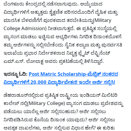
ಬೆಂಗಳೂರು ಕೇಂದ್ರದಲ್ಲಿ ನಡೆಸಲಾಗುವುದು. ಆಯ್ಕೆಯಾದ
ವಿದ್ಯಾರ್ಥಿಗಳಿಗೆ ಅತ್ಯುತ್ತಮ ಶೈಕ್ಷಣಿಕ ಪರಿಸರದೊಂದಿಗೆ ದೈಹಿಕ ಮತ್ತು
ಮಾನಸಿಕ ಬೆಳವಣಿಗೆಗೆ ಪೂರಕವಾದ ತರಬೇತಿಯನ್ನು(Military
College Admission) ನೀಡಲಾಗುತ್ತದೆ. ಈ ಪ್ರತಿಷ್ಠಿತ ಸಂಸ್ಥೆಯಲ್ಲಿ
ವ್ಯಾಸಂಗ ಮಾಡಲು ಇಚ್ಛಿಸುವ ಅಭ್ಯರ್ಥಿಗಳು ನಿಗದಿತ ದಿನಾಂಕದೊಳಗೆ
ತಮ್ಮ ಅರ್ಜಿಗಳನ್ನು ಸಲ್ಲಿಸಬೇಕೆಂದು ಸೈನಿಕ ಕಲ್ಯಾಣ ಮತ್ತು ಪುನರ್ವಸತಿ
ಇಲಾಖೆಯ ಪ್ರಭಾರ ನಿರ್ದೇಶಕರಾದ ನಿವೃತ್ತ ಫ್ಲೈಟ್ ಲೆಫ್ಟಿನೆಂಟ್
ಎಮ್.ಎಸ್. ಲೋಲಾಕ್ಷ ಅವರು ಪ್ರಕಟಣೆಯಲ್ಲಿ ತಿಳಿಸಿದ್ದಾರೆ.
ಇದನ್ನೂ ಓದಿ:
Post Matric Scholarship-ಮೆಟ್ರಿಕ್ ನಂತರದ
ವಿದ್ಯಾರ್ಥಿಗಳಿಗೆ 20,000 ವಿದ್ಯಾರ್ಥಿವೇತನ! ಇಂದೇ ಅರ್ಜಿ ಸಲ್ಲಿಸಿ!
ಡೆಹರಾಡೂನ್‌ನಲ್ಲಿರುವ ಪ್ರತಿಷ್ಠಿತ ರಾಷ್ಟ್ರೀಯ ಇಂಡಿಯನ್ ಮಿಲಿಟರಿ
ಕಾಲೇಜ್ ನಲ್ಲಿ(Military College) ವ್ಯಾಸಂಗ ಮಾಡಲು ಪ್ರವೇಶವನ್ನು
ಪಡೆಯಲು ಯಾರೆಲ್ಲ ಅರ್ಜಿ ಸಲ್ಲಿಸಬಹುದು? ಅರ್ಜಿ ಸಲ್ಲಿಸಲು
ನಿಗದಿಪಡಿಸಿರುವ ಕೊನೆಯ ದಿನಾಂಕ ಯಾವುದು? ಅರ್ಜಿ ಸಲ್ಲಿಸಲು
ಅವಶ್ಯಕ ದಾಖಲೆಗಳು, ಅರ್ಜಿ ಸಲ್ಲಿಸುವ ವಿಧಾನ ಹೇಗೆ? ಈ ಕುರಿತು