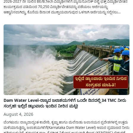
2026-2027 ನೇ ಸಾಲಿನ BE/B.Tech ವಿದ್ಯಾರ್ಥಿಗಳಿಗೆ ಪ್ಯಾನಾಸೋನಿಕ್ ರಟ್ಟಿ ಛತ್ರ್ ವಿದ್ಯಾರ್ಥಿವೇತನ
ಕಾರ್ಯಕ್ರಮದ ವತಿಯಿಂದ 70,250 ವಿದ್ಯಾರ್ಥಿವೇತನವನ್ನು ಪಡೆಯಲು ಅರ್ಜಿಯನ್ನು
ಆಹ್ವಾನಿಸಲಾಗಿದ್ದು, ಕೊನೆಯ ದಿನಾಂಕ ಮುಕ್ತಾಯವಾಗುವುದ ಒಳಗಾಗಿ ಅರ್ಜಿಯನ್ನು ಸಲ್ಲಿಸಲು
ಕೋರಿದೆ. ಆರ್ಥಿಕವಾಗಿ ಹಿಂದುಳಿದ ಹಾಗೂ ಬಡ ಕುಟುಂಬ ವರ್ಗದ ವಿದ್ಯಾರ್ಥಿಗಳು ಅವರ ಮುಂದಿನ
ಶಿಕ್ಷಣವನ್ನು ಮುಂದುವರಿಸಲು ಯಾವುದೇ ಅಡಚಣೆಯಾಗದಂತೆ ನೋಡಿಕೊಳ್ಳಲು ಈ ಯೋಜನೆಯನ್ನು
ಜಾರಿಗೆ...
Dam Water Level-ರಾಜ್ಯದ ಜಲಾಶಯಗಳಿಗೆ ಒಂದೇ ದಿನದಲ್ಲಿ 34 TMC ನೀರು
ಸಂಗ್ರಹ! ಇಲ್ಲಿದೆ ಡ್ಯಾಂವಾರು ಇಂದಿನ ನೀರಿನ ಮಟ್ಟ!
August 4, 2026
ಬೆಂಗಳೂರು: ರಾಜ್ಯದಾದ್ಯಂತ ಕಾವೇರಿ, ಕೃಷ್ಣಾ ಹಾಗೂ ಮಲೆನಾಡು ಜಲಾನಯನ ಪ್ರದೇಶಗಳಲ್ಲಿ ಉತ್ತಮ
ಮಳೆಯಾಗುತ್ತಿದ್ದು, ಜಲಾಶಯಗಳಿಗೆ(Karnataka Dam Water Level) ಅಪಾರ ಪ್ರಮಾಣದ ನೀರು
ಹರಿದುಬರುತ್ತಿದೆ. ಕರ್ನಾಟಕ ರಾಜ್ಯ ನೈಸರ್ಗಿಕ ವಿಕೋಪ ಉಸ್ತುವಾರಿ ಕೇಂದ್ರ (KSNDMC) ಬಿಡುಗಡೆ