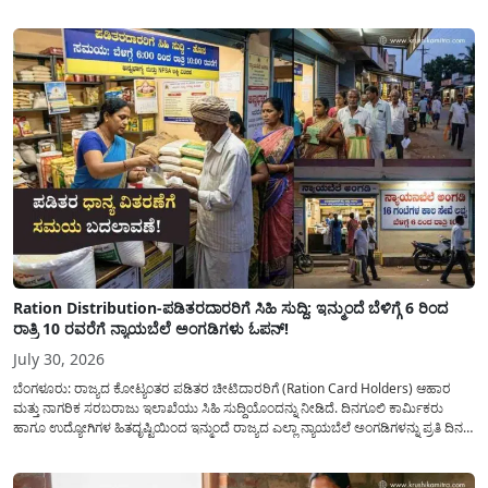
ಮಾಡಿರುವ ಆಗಸ್ಟ್ 04, 2026ರ ವರದಿಯಂತೆ, ರಾಜ್ಯದ ಪ್ರಮುಖ 14 ಜಲಾಶಯಗಳಿಗೆ ಒಂದೇ
ದಿನದಲ್ಲಿ ಬರೋಬ್ಬರಿ 34.8 TMC...
Ration Distribution-ಪಡಿತರದಾರರಿಗೆ ಸಿಹಿ ಸುದ್ದಿ: ಇನ್ಮುಂದೆ ಬೆಳಿಗ್ಗೆ 6 ರಿಂದ
ರಾತ್ರಿ 10 ರವರೆಗೆ ನ್ಯಾಯಬೆಲೆ ಅಂಗಡಿಗಳು ಓಪನ್!
July 30, 2026
ಬೆಂಗಳೂರು: ರಾಜ್ಯದ ಕೋಟ್ಯಂತರ ಪಡಿತರ ಚೀಟಿದಾರರಿಗೆ (Ration Card Holders) ಆಹಾರ
ಮತ್ತು ನಾಗರಿಕ ಸರಬರಾಜು ಇಲಾಖೆಯು ಸಿಹಿ ಸುದ್ದಿಯೊಂದನ್ನು ನೀಡಿದೆ. ದಿನಗೂಲಿ ಕಾರ್ಮಿಕರು
ಹಾಗೂ ಉದ್ಯೋಗಿಗಳ ಹಿತದೃಷ್ಟಿಯಿಂದ ಇನ್ಮುಂದೆ ರಾಜ್ಯದ ಎಲ್ಲಾ ನ್ಯಾಯಬೆಲೆ ಅಂಗಡಿಗಳನ್ನು ಪ್ರತಿ ದಿನ
ಬೆಳಿಗ್ಗೆ 6:00 ಗಂಟೆಯಿಂದ ರಾತ್ರಿ 10:00 ಗಂಟೆಯವರೆಗೆ ಕಡ್ಡಾಯವಾಗಿ ತೆರೆದಿಟ್ಟು ಪಡಿತರ ಧಾನ್ಯ
ವಿತರಿಸುವಂತೆ ಇಲಾಖೆಯ...