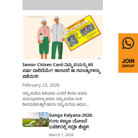
Senior Citizen Card-ನಿಮ್ಮ ವಯಸ್ಸು 60
ವರ್ಷ ದಾಟಿದೆಯೇ? ಹಾಗಾದರೆ ಈ ಸವಲತ್ತುಗಳನ್ನು
ಪಡೆಯಿರಿ!
February 23, 2026
ನಮ್ಮ ಮನೆಯ ಹಿರಿಯರು ಎಂದರೆ ಕೇವಲ ಅವರು
ವಯಸ್ಸಾದವರಲ್ಲ ಅವರು ನಮ್ಮ ಮನೆಯ ದಾರಿ
ದೀಪವಾಗಿರುತ್ತಾರೆ ಹಾಗೂ ನಮ್ಮ ಮನೆಯ ಆಧಾರ
ಸ್ತಂಭಗಳಾಗಿರುತ್ತಾರೆ. ಇವರು ದಿನವಿಡೀ ತಮ್ಮ ಕುಟುಂಬಕ್ಕಾಗಿ
Ganga Kalyana-2026:
ಸಮಾಜಕ್ಕಾಗಿ ದುಡಿತಿರುತ್ತಾರೆ ಹಾಗೆಯೇ ಅವರು ತಮ್ಮ 60
ಗಂಗಾ ಕಲ್ಯಾಣ ಯೋಜನೆ
ವರ್ಷಗಳ ನಂತರದ ಜೀವನವನ್ನು ನೆಮ್ಮದಿಯಿಂದ
ಕಳೆಯಬೇಕೆಂಬುದು ಪ್ರತಿಯೊಬ್ಬರ ಕನಸಾಗಿರುತ್ತದೆ ಆದ್ದರಿಂದ
ಬಜೆಟ್‌ನಲ್ಲಿ ಸಬ್ಸಿಡಿ ಹೆಚ್ಚಳ!
ಸರ್ಕಾರವು ಹಿರಿಯ ನಾಗರಿಕರ ಗುರುತಿನ ಚೀಟಿ...
March 7, 2026