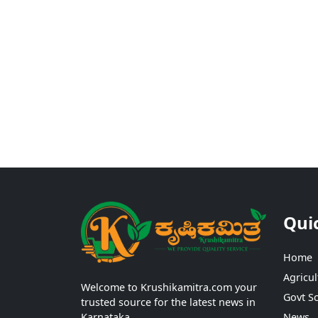
Qui
Home
Agricul
Welcome to Krushikamitra.com your
Govt S
trusted source for the latest news in
Karnataka.
News