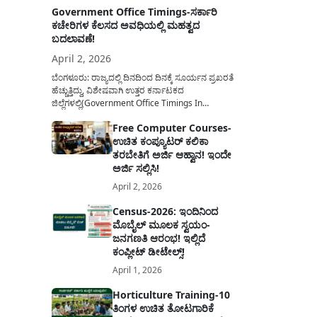
Government Office Timings-ಸರ್ಕಾರಿ
ಕಚೇರಿಗಳ ಕೆಲಸದ ಅವಧಿಯಲ್ಲಿ ಮಹತ್ವದ
ಬದಲಾವಣೆ!
April 2, 2026
ಬೆಂಗಳೂರು: ರಾಜ್ಯದಲ್ಲಿ ದಿನದಿಂದ ದಿನಕ್ಕೆ ಸೂರ್ಯನ ಪ್ರಖರತೆ
ಹೆಚ್ಚುತ್ತಿದ್ದು, ವಿಶೇಷವಾಗಿ ಉತ್ತರ ಕರ್ನಾಟಕದ
ಜಿಲ್ಲೆಗಳಲ್ಲಿ(Government Office Timings In
Karnataka) ಬಿಸಿಲಿನ ತಾಪಮಾನ ಏರಿಕೆಯಾಗುತ್ತಿದೆ. ಈ
Free Computer Courses-
ಹಿನ್ನೆಲೆಯಲ್ಲಿ ಸರ್ಕಾರಿ ನೌಕರರ ಹಿತದೃಷ್ಟಿಯಿಂದ ಹಾಗೂ
ಉಚಿತ ಕಂಪ್ಯೂಟರ್ ಕಲಿಕಾ
ಸಾರ್ವಜನಿಕರ ಅನುಕೂಲಕ್ಕಾಗಿ ಕರ್ನಾಟಕ ಸರ್ಕಾರವು
ಮಹತ್ವದ ನಿರ್ಧಾರವೊಂದನ್ನು ಕೈಗೊಂಡಿದೆ. ಕಿತ್ತೂರು ಕರ್ನಾಟಕ
ತರಬೇತಿಗೆ ಅರ್ಜಿ ಆಹ್ವಾನ! ಇಂದೇ
ಮತ್ತು ಕಲ್ಯಾಣ ಕರ್ನಾಟಕದ ಒಟ್ಟು 9 ಜಿಲ್ಲೆಗಳಲ್ಲಿ ಏಪ್ರಿಲ್...
ಅರ್ಜಿ ಸಲ್ಲಿಸಿ!
April 2, 2026
Census-2026: ಇಂದಿನಿಂದ
ಮೊಬೈಲ್ ಮೂಲಕ ಸ್ವಯಂ-
ಜನಗಣತಿ ಆರಂಭ! ಇಲ್ಲಿದೆ
ಕಂಪ್ಲೀಟ್ ಡೀಟೇಲ್ಸ್!
April 1, 2026
Horticulture Training-10
ತಿಂಗಳ ಉಚಿತ ತೋಟಗಾರಿಕೆ