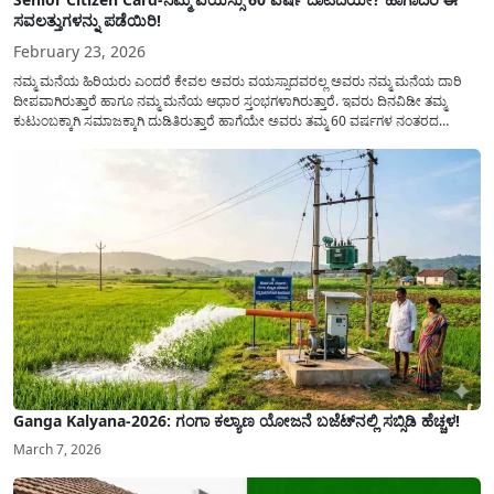
ಸವಲತ್ತುಗಳನ್ನು ಪಡೆಯಿರಿ!
February 23, 2026
ನಮ್ಮ ಮನೆಯ ಹಿರಿಯರು ಎಂದರೆ ಕೇವಲ ಅವರು ವಯಸ್ಸಾದವರಲ್ಲ ಅವರು ನಮ್ಮ ಮನೆಯ ದಾರಿ
ದೀಪವಾಗಿರುತ್ತಾರೆ ಹಾಗೂ ನಮ್ಮ ಮನೆಯ ಆಧಾರ ಸ್ತಂಭಗಳಾಗಿರುತ್ತಾರೆ. ಇವರು ದಿನವಿಡೀ ತಮ್ಮ
ಕುಟುಂಬಕ್ಕಾಗಿ ಸಮಾಜಕ್ಕಾಗಿ ದುಡಿತಿರುತ್ತಾರೆ ಹಾಗೆಯೇ ಅವರು ತಮ್ಮ 60 ವರ್ಷಗಳ ನಂತರದ
ಜೀವನವನ್ನು ನೆಮ್ಮದಿಯಿಂದ ಕಳೆಯಬೇಕೆಂಬುದು ಪ್ರತಿಯೊಬ್ಬರ ಕನಸಾಗಿರುತ್ತದೆ ಆದ್ದರಿಂದ ಸರ್ಕಾರವು
ಹಿರಿಯ ನಾಗರಿಕರ ಗುರುತಿನ ಚೀಟಿ...
Ganga Kalyana-2026: ಗಂಗಾ ಕಲ್ಯಾಣ ಯೋಜನೆ ಬಜೆಟ್‌ನಲ್ಲಿ ಸಬ್ಸಿಡಿ ಹೆಚ್ಚಳ!
March 7, 2026