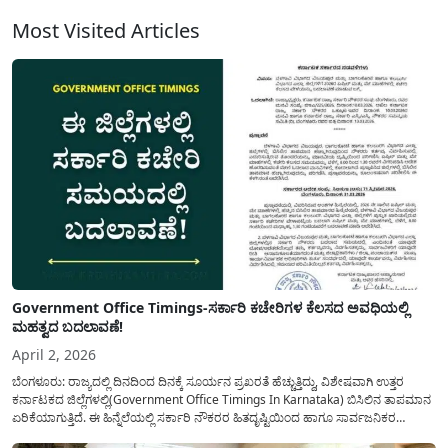
ಗ್ರಾಮೀಣ ಸ್ವ ಉದ್ಯೋಗ ತರಬೇತಿ ಸಂಸ್ಥೆ ವತಿಯಿಂದ(Canara Rseti)...
Most Visited Articles
Government Office Timings-ಸರ್ಕಾರಿ ಕಚೇರಿಗಳ ಕೆಲಸದ ಅವಧಿಯಲ್ಲಿ
ಮಹತ್ವದ ಬದಲಾವಣೆ!
April 2, 2026
ಬೆಂಗಳೂರು: ರಾಜ್ಯದಲ್ಲಿ ದಿನದಿಂದ ದಿನಕ್ಕೆ ಸೂರ್ಯನ ಪ್ರಖರತೆ ಹೆಚ್ಚುತ್ತಿದ್ದು, ವಿಶೇಷವಾಗಿ ಉತ್ತರ
ಕರ್ನಾಟಕದ ಜಿಲ್ಲೆಗಳಲ್ಲಿ(Government Office Timings In Karnataka) ಬಿಸಿಲಿನ ತಾಪಮಾನ
ಏರಿಕೆಯಾಗುತ್ತಿದೆ. ಈ ಹಿನ್ನೆಲೆಯಲ್ಲಿ ಸರ್ಕಾರಿ ನೌಕರರ ಹಿತದೃಷ್ಟಿಯಿಂದ ಹಾಗೂ ಸಾರ್ವಜನಿಕರ
ಅನುಕೂಲಕ್ಕಾಗಿ ಕರ್ನಾಟಕ ಸರ್ಕಾರವು ಮಹತ್ವದ ನಿರ್ಧಾರವೊಂದನ್ನು ಕೈಗೊಂಡಿದೆ. ಕಿತ್ತೂರು ಕರ್ನಾಟಕ