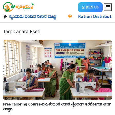
JOIN US
ಯಾಂವಾರು ಇಂದಿನ ನೀರಿನ ಮಟ್ಟ!
✱
Ration Distribution-ಪಡಿತರದಾ
Tag:
Canara Rseti
Free Tailoring Course-ಮಹಿಳೆಯರಿಗೆ ಉಚಿತ ಟೈಲರಿಂಗ್‌ ತರಬೇತಿಗಾಗಿ ಅರ್ಜಿ
ಆಹ್ವಾನ!