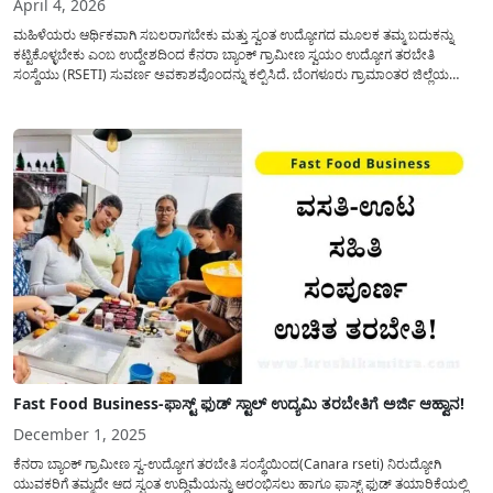
April 4, 2026
ಮಹಿಳೆಯರು ಆರ್ಥಿಕವಾಗಿ ಸಬಲರಾಗಬೇಕು ಮತ್ತು ಸ್ವಂತ ಉದ್ಯೋಗದ ಮೂಲಕ ತಮ್ಮ ಬದುಕನ್ನು
ಕಟ್ಟಿಕೊಳ್ಳಬೇಕು ಎಂಬ ಉದ್ದೇಶದಿಂದ ಕೆನರಾ ಬ್ಯಾಂಕ್ ಗ್ರಾಮೀಣ ಸ್ವಯಂ ಉದ್ಯೋಗ ತರಬೇತಿ
ಸಂಸ್ಥೆಯು (RSETI) ಸುವರ್ಣ ಅವಕಾಶವೊಂದನ್ನು ಕಲ್ಪಿಸಿದೆ. ಬೆಂಗಳೂರು ಗ್ರಾಮಾಂತರ ಜಿಲ್ಲೆಯ
ಹೊಸಕೋಟೆ ತಾಲೂಕಿನ ಸೋಣ್ಣಹಳ್ಳಿಪುರದಲ್ಲಿರುವ ಈ ಸಂಸ್ಥೆಯು ನಿರುದ್ಯೋಗಿ ಮಹಿಳೆಯರಿಗಾಗಿ 31
ದಿನಗಳ ಉಚಿತ ಟೈಲರಿಂಗ್ ತರಬೇತಿ ಶಿಬಿರವನ್ನು ಆಯೋಜಿಸಿದೆ....
Fast Food Business-ಫಾಸ್ಟ್ ಫುಡ್ ಸ್ಟಾಲ್ ಉದ್ಯಮಿ ತರಬೇತಿಗೆ ಅರ್ಜಿ ಆಹ್ವಾನ!
December 1, 2025
ಕೆನರಾ ಬ್ಯಾಂಕ್ ಗ್ರಾಮೀಣ ಸ್ವ-ಉದ್ಯೋಗ ತರಬೇತಿ ಸಂಸ್ಥೆಯಿಂದ(Canara rseti) ನಿರುದ್ಯೋಗಿ
ಯುವಕರಿಗೆ ತಮ್ಮದೇ ಆದ ಸ್ವಂತ ಉದ್ದಿಮೆಯನ್ನು ಆರಂಭಿಸಲು ಹಾಗೂ ಫಾಸ್ಟ್ ಫುಡ್ ತಯಾರಿಕೆಯಲ್ಲಿ