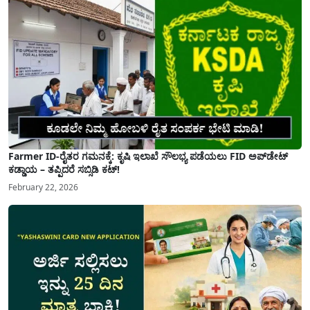
Farmer ID-ರೈತರ ಗಮನಕ್ಕೆ: ಕೃಷಿ ಇಲಾಖೆ ಸೌಲಭ್ಯ ಪಡೆಯಲು FID ಅಪ್‌ಡೇಟ್
ಕಡ್ಡಾಯ – ತಪ್ಪಿದರೆ ಸಬ್ಸಿಡಿ ಕಟ್!
February 22, 2026