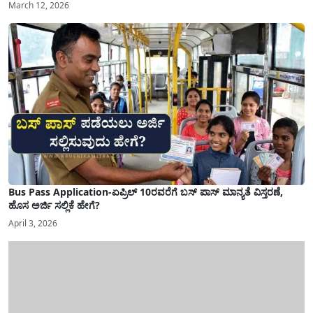
March 12, 2026
Bus Pass Application-ಏಪ್ರಿಲ್ 10ರವರೆಗೆ ಬಸ್ ಪಾಸ್ ಮಾನ್ಯತೆ ವಿಸ್ತರಣೆ,
ಹೊಸ ಅರ್ಜಿ ಸಲ್ಲಿಕೆ ಹೇಗೆ?
April 3, 2026