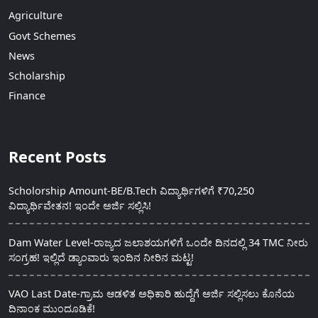
Agriculture
Govt Schemes
News
Scholarship
Finance
Recent Posts
Scholorship Amount-BE/B.Tech ವಿದ್ಯಾರ್ಥಿಗಳಿಗೆ ₹70,250
ವಿದ್ಯಾರ್ಥಿವೇತನ! ಇಂದೇ ಅರ್ಜಿ ಸಲ್ಲಿಸಿ!
Dam Water Level-ರಾಜ್ಯದ ಜಲಾಶಯಗಳಿಗೆ ಒಂದೇ ದಿನದಲ್ಲಿ 34 TMC ನೀರು
ಸಂಗ್ರಹ! ಇಲ್ಲಿದೆ ಡ್ಯಾಂವಾರು ಇಂದಿನ ನೀರಿನ ಮಟ್ಟ!
VAO Last Date-ಗ್ರಾಮ ಆಡಳಿತ ಅಧಿಕಾರಿ ಹುದ್ದೆಗೆ ಅರ್ಜಿ ಸಲ್ಲಿಸಲು ಕೊನೆಯ
ದಿನಾಂಕ ಮುಂದೂಡಿಕೆ!