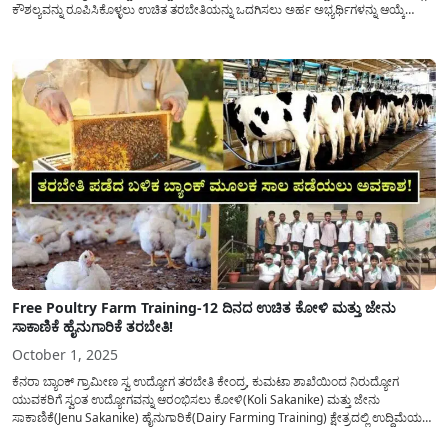
ಕೌಶಲ್ಯವನ್ನು ರೂಪಿಸಿಕೊಳ್ಳಲು ಉಚಿತ ತರಬೇತಿಯನ್ನು ಒದಗಿಸಲು ಅರ್ಹ ಅಭ್ಯರ್ಥಿಗಳನ್ನು ಆಯ್ಕೆ
ಮಾಡಲು ಅರ್ಜಿಯನ್ನು ಆಹ್ವಾನಿಸಲಾಗಿದೆ. ನಮ್ಮ ದೇಶದಲ್ಲಿ ವರ್ಷದಿಂದ ವರ್ಷಕ್ಕೆ ಏರಿಕೆಯಾಗುತ್ತಿರುವ
ಜನ ಸಂಖ್ಯೆಗೆ ಅನುಗುಣವಾಗಿ ಆಹಾರ ತಯಾರಿಕೆ ಮತ್ತು...
Free Poultry Farm Training-12 ದಿನದ ಉಚಿತ ಕೋಳಿ ಮತ್ತು ಜೇನು
ಸಾಕಾಣಿಕೆ ಹೈನುಗಾರಿಕೆ ತರಬೇತಿ!
October 1, 2025
ಕೆನರಾ ಬ್ಯಾಂಕ್ ಗ್ರಾಮೀಣ ಸ್ವ ಉದ್ಯೋಗ ತರಬೇತಿ ಕೇಂದ್ರ, ಕುಮಟಾ ಶಾಖೆಯಿಂದ ನಿರುದ್ಯೋಗ
ಯುವಕರಿಗೆ ಸ್ವಂತ ಉದ್ಯೋಗವನ್ನು ಆರಂಭಿಸಲು ಕೋಳಿ(Koli Sakanike) ಮತ್ತು ಜೇನು
ಸಾಕಾಣಿಕೆ(Jenu Sakanike) ಹೈನುಗಾರಿಕೆ(Dairy Farming Training) ಕ್ಷೇತ್ರದಲ್ಲಿ ಉದ್ದಿಮೆಯನ್ನು
ಆರಂಭಿಸಲು ತರಬೇತಿಯನ್ನು ಪಡೆಯಲು ಅರ್ಜಿಯನ್ನು ಆಹ್ವಾನಿಸಲಾಗಿದೆ. ರಾಜ್ಯಾದ್ಯಂತ ಕೆನರಾ ಬ್ಯಾಂಕ್