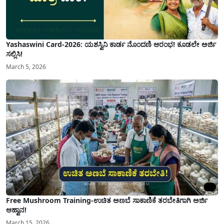
Yashaswini Card-2026: ಯಶಸ್ವಿನಿ ಕಾರ್ಡ ನೊಂದಣಿ ಆರಂಭ! ಕೂಡಲೇ ಅರ್ಜಿ
ಸಲ್ಲಿಸಿ!
March 5, 2026
Free Mushroom Training-ಉಚಿತ ಅಣಬೆ ಸಾಕಾಣಿಕೆ ತರಬೇತಿಗಾಗಿ ಅರ್ಜಿ
ಆಹ್ವಾನ!
March 15, 2026