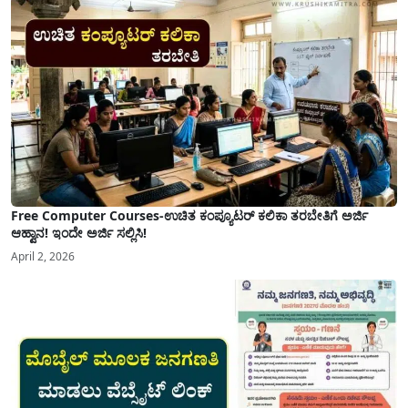
ಮತ್ತು ಕಲ್ಯಾಣ ಕರ್ನಾಟಕದ ಒಟ್ಟು 9 ಜಿಲ್ಲೆಗಳಲ್ಲಿ ಏಪ್ರಿಲ್...
Free Computer Courses-ಉಚಿತ ಕಂಪ್ಯೂಟರ್ ಕಲಿಕಾ ತರಬೇತಿಗೆ ಅರ್ಜಿ
ಆಹ್ವಾನ! ಇಂದೇ ಅರ್ಜಿ ಸಲ್ಲಿಸಿ!
April 2, 2026