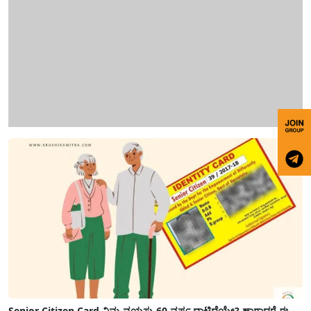
Senior Citizen Card-ನಿಮ್ಮ ವಯಸ್ಸು 60 ವರ್ಷ ದಾಟಿದೆಯೇ? ಹಾಗಾದರೆ ಈ