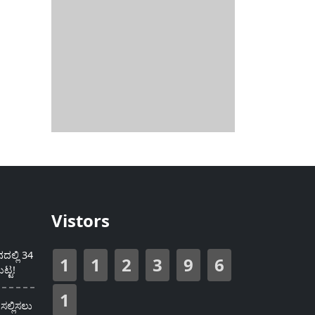
Vistors
ಲ್ಲಿ 34
1
1
2
3
9
6
ಟ್ಟ!
1
ಸಲ್ಲಿಸಲು