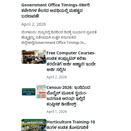
Government Office Timings-ಸರ್ಕಾರಿ
ಕಚೇರಿಗಳ ಕೆಲಸದ ಅವಧಿಯಲ್ಲಿ ಮಹತ್ವದ
ಬದಲಾವಣೆ!
April 2, 2026
ಬೆಂಗಳೂರು: ರಾಜ್ಯದಲ್ಲಿ ದಿನದಿಂದ ದಿನಕ್ಕೆ ಸೂರ್ಯನ ಪ್ರಖರತೆ
ಹೆಚ್ಚುತ್ತಿದ್ದು, ವಿಶೇಷವಾಗಿ ಉತ್ತರ ಕರ್ನಾಟಕದ
ಜಿಲ್ಲೆಗಳಲ್ಲಿ(Government Office Timings In
Karnataka) ಬಿಸಿಲಿನ ತಾಪಮಾನ ಏರಿಕೆಯಾಗುತ್ತಿದೆ. ಈ
Free Computer Courses-
ಹಿನ್ನೆಲೆಯಲ್ಲಿ ಸರ್ಕಾರಿ ನೌಕರರ ಹಿತದೃಷ್ಟಿಯಿಂದ ಹಾಗೂ
ಉಚಿತ ಕಂಪ್ಯೂಟರ್ ಕಲಿಕಾ
ಸಾರ್ವಜನಿಕರ ಅನುಕೂಲಕ್ಕಾಗಿ ಕರ್ನಾಟಕ ಸರ್ಕಾರವು
ಮಹತ್ವದ ನಿರ್ಧಾರವೊಂದನ್ನು ಕೈಗೊಂಡಿದೆ. ಕಿತ್ತೂರು ಕರ್ನಾಟಕ
ತರಬೇತಿಗೆ ಅರ್ಜಿ ಆಹ್ವಾನ! ಇಂದೇ
ಮತ್ತು ಕಲ್ಯಾಣ ಕರ್ನಾಟಕದ ಒಟ್ಟು 9 ಜಿಲ್ಲೆಗಳಲ್ಲಿ ಏಪ್ರಿಲ್...
ಅರ್ಜಿ ಸಲ್ಲಿಸಿ!
April 2, 2026
Census-2026: ಇಂದಿನಿಂದ
ಮೊಬೈಲ್ ಮೂಲಕ ಸ್ವಯಂ-
ಜನಗಣತಿ ಆರಂಭ! ಇಲ್ಲಿದೆ
ಕಂಪ್ಲೀಟ್ ಡೀಟೇಲ್ಸ್!
April 1, 2026
Horticulture Training-10
ತಿಂಗಳ ಉಚಿತ ತೋಟಗಾರಿಕೆ