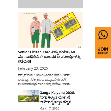
Senior Citizen Card-ನಿಮ್ಮ ವಯಸ್ಸು 60
ವರ್ಷ ದಾಟಿದೆಯೇ? ಹಾಗಾದರೆ ಈ ಸವಲತ್ತುಗಳನ್ನು
ಪಡೆಯಿರಿ!
February 23, 2026
ನಮ್ಮ ಮನೆಯ ಹಿರಿಯರು ಎಂದರೆ ಕೇವಲ ಅವರು
ವಯಸ್ಸಾದವರಲ್ಲ ಅವರು ನಮ್ಮ ಮನೆಯ ದಾರಿ
ದೀಪವಾಗಿರುತ್ತಾರೆ ಹಾಗೂ ನಮ್ಮ ಮನೆಯ ಆಧಾರ
ಸ್ತಂಭಗಳಾಗಿರುತ್ತಾರೆ. ಇವರು ದಿನವಿಡೀ ತಮ್ಮ ಕುಟುಂಬಕ್ಕಾಗಿ
Ganga Kalyana-2026:
ಸಮಾಜಕ್ಕಾಗಿ ದುಡಿತಿರುತ್ತಾರೆ ಹಾಗೆಯೇ ಅವರು ತಮ್ಮ 60
ಗಂಗಾ ಕಲ್ಯಾಣ ಯೋಜನೆ
ವರ್ಷಗಳ ನಂತರದ ಜೀವನವನ್ನು ನೆಮ್ಮದಿಯಿಂದ
ಕಳೆಯಬೇಕೆಂಬುದು ಪ್ರತಿಯೊಬ್ಬರ ಕನಸಾಗಿರುತ್ತದೆ ಆದ್ದರಿಂದ
ಬಜೆಟ್‌ನಲ್ಲಿ ಸಬ್ಸಿಡಿ ಹೆಚ್ಚಳ!
ಸರ್ಕಾರವು ಹಿರಿಯ ನಾಗರಿಕರ ಗುರುತಿನ ಚೀಟಿ...
March 7, 2026