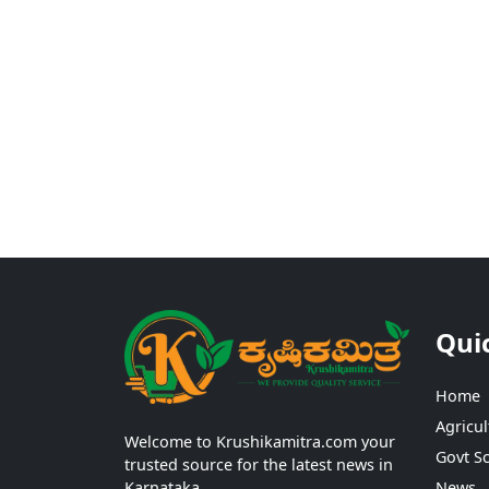
Qui
Home
Agricul
Welcome to Krushikamitra.com your
Govt S
trusted source for the latest news in
Karnataka.
News