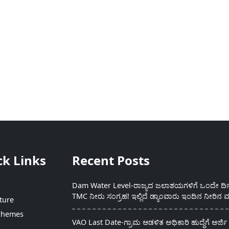
ck Links
Recent Posts
Dam Water Level-ರಾಜ್ಯದ ಜಲಾಶಯಗಳಿಗೆ ಒಂದೇ ದಿನದ
TMC ನೀರು ಸಂಗ್ರಹ! ಇಲ್ಲಿದೆ ಡ್ಯಾಂವಾರು ಇಂದಿನ ನೀರಿನ ಮ
ture
chemes
VAO Last Date-ಗ್ರಾಮ ಆಡಳಿತ ಅಧಿಕಾರಿ ಹುದ್ದೆಗೆ ಅರ್ಜಿ 