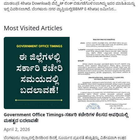
ಮಾಡಲು(E-Khata Download) ವೆಬ್ಸೈಟ್ ಲಿಂಕ್ ಬಿಡುಗಡೆಗೊಳಿಸಲಾಗಿದ್ದು ಇದರ ಮಾಹಿತಿಯನ್ನು
ಇಲ್ಲಿ ವಿವರಿಸಲಾಗಿದೆ. ಬೆಂಗಳೂರು ನಗರ ವ್ಯಾಪ್ತಿಯಲ್ಲಿ(BBMP E-Khata) ಜಮೀನಿನ
ಬಿಬಿಎಂಪಿಯಿಂದ ಎಲ್ಲಾ ಬಗ್ಗೆಯ ಆಸ್ತಿ ಮತ್ತು ಸೈಟ್ ನ ನೋಂದಣಿಯನ್ನು ಮಾಡಿಕೊಳ್ಳಲು ಇ-ಖಾತಾ
ವಿನೂತನ ತಂತ್ರಾಂಶವನ್ನು ಬಿಡುಗಡೆ ಮಾಡಿದ್ದು ಇಲ್ಲಿ...
Most Visited Articles
Government Office Timings-ಸರ್ಕಾರಿ ಕಚೇರಿಗಳ ಕೆಲಸದ ಅವಧಿಯಲ್ಲಿ
ಮಹತ್ವದ ಬದಲಾವಣೆ!
April 2, 2026
ಬೆಂಗಳೂರು: ರಾಜ್ಯದಲ್ಲಿ ದಿನದಿಂದ ದಿನಕ್ಕೆ ಸೂರ್ಯನ ಪ್ರಖರತೆ ಹೆಚ್ಚುತ್ತಿದ್ದು, ವಿಶೇಷವಾಗಿ ಉತ್ತರ