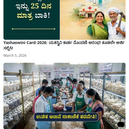
Yashaswini Card-2026: ಯಶಸ್ವಿನಿ ಕಾರ್ಡ ನೊಂದಣಿ ಆರಂಭ! ಕೂಡಲೇ ಅರ್ಜಿ
ಸಲ್ಲಿಸಿ!
March 5, 2026