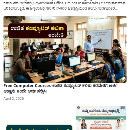
ಕರ್ನಾಟಕದ ಜಿಲ್ಲೆಗಳಲ್ಲಿ(Government Office Timings In Karnataka) ಬಿಸಿಲಿನ ತಾಪಮಾನ
ಏರಿಕೆಯಾಗುತ್ತಿದೆ. ಈ ಹಿನ್ನೆಲೆಯಲ್ಲಿ ಸರ್ಕಾರಿ ನೌಕರರ ಹಿತದೃಷ್ಟಿಯಿಂದ ಹಾಗೂ ಸಾರ್ವಜನಿಕರ
ಅನುಕೂಲಕ್ಕಾಗಿ ಕರ್ನಾಟಕ ಸರ್ಕಾರವು ಮಹತ್ವದ ನಿರ್ಧಾರವೊಂದನ್ನು ಕೈಗೊಂಡಿದೆ. ಕಿತ್ತೂರು ಕರ್ನಾಟಕ
ಮತ್ತು ಕಲ್ಯಾಣ ಕರ್ನಾಟಕದ ಒಟ್ಟು 9 ಜಿಲ್ಲೆಗಳಲ್ಲಿ ಏಪ್ರಿಲ್...
Free Computer Courses-ಉಚಿತ ಕಂಪ್ಯೂಟರ್ ಕಲಿಕಾ ತರಬೇತಿಗೆ ಅರ್ಜಿ
ಆಹ್ವಾನ! ಇಂದೇ ಅರ್ಜಿ ಸಲ್ಲಿಸಿ!
April 2, 2026