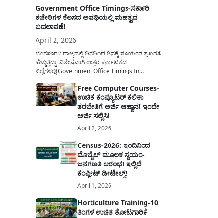
Government Office Timings-ಸರ್ಕಾರಿ
ಕಚೇರಿಗಳ ಕೆಲಸದ ಅವಧಿಯಲ್ಲಿ ಮಹತ್ವದ
ಬದಲಾವಣೆ!
April 2, 2026
ಬೆಂಗಳೂರು: ರಾಜ್ಯದಲ್ಲಿ ದಿನದಿಂದ ದಿನಕ್ಕೆ ಸೂರ್ಯನ ಪ್ರಖರತೆ
ಹೆಚ್ಚುತ್ತಿದ್ದು, ವಿಶೇಷವಾಗಿ ಉತ್ತರ ಕರ್ನಾಟಕದ
ಜಿಲ್ಲೆಗಳಲ್ಲಿ(Government Office Timings In
Karnataka) ಬಿಸಿಲಿನ ತಾಪಮಾನ ಏರಿಕೆಯಾಗುತ್ತಿದೆ. ಈ
Free Computer Courses-
ಹಿನ್ನೆಲೆಯಲ್ಲಿ ಸರ್ಕಾರಿ ನೌಕರರ ಹಿತದೃಷ್ಟಿಯಿಂದ ಹಾಗೂ
ಉಚಿತ ಕಂಪ್ಯೂಟರ್ ಕಲಿಕಾ
ಸಾರ್ವಜನಿಕರ ಅನುಕೂಲಕ್ಕಾಗಿ ಕರ್ನಾಟಕ ಸರ್ಕಾರವು
ಮಹತ್ವದ ನಿರ್ಧಾರವೊಂದನ್ನು ಕೈಗೊಂಡಿದೆ. ಕಿತ್ತೂರು ಕರ್ನಾಟಕ
ತರಬೇತಿಗೆ ಅರ್ಜಿ ಆಹ್ವಾನ! ಇಂದೇ
ಮತ್ತು ಕಲ್ಯಾಣ ಕರ್ನಾಟಕದ ಒಟ್ಟು 9 ಜಿಲ್ಲೆಗಳಲ್ಲಿ ಏಪ್ರಿಲ್...
ಅರ್ಜಿ ಸಲ್ಲಿಸಿ!
April 2, 2026
Census-2026: ಇಂದಿನಿಂದ
ಮೊಬೈಲ್ ಮೂಲಕ ಸ್ವಯಂ-
ಜನಗಣತಿ ಆರಂಭ! ಇಲ್ಲಿದೆ
ಕಂಪ್ಲೀಟ್ ಡೀಟೇಲ್ಸ್!
April 1, 2026
Horticulture Training-10
ತಿಂಗಳ ಉಚಿತ ತೋಟಗಾರಿಕೆ