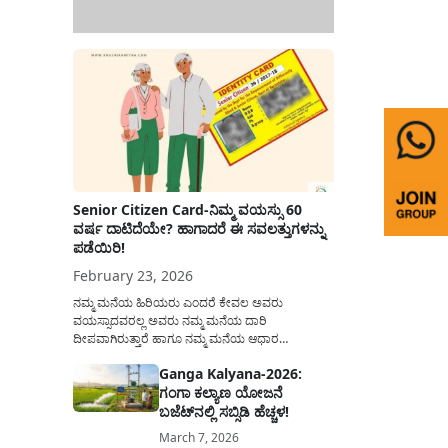
Senior Citizen Card-ನಿಮ್ಮ ವಯಸ್ಸು 60
ವರ್ಷ ದಾಟಿದೆಯೇ? ಹಾಗಾದರೆ ಈ ಸವಲತ್ತುಗಳನ್ನು
ಪಡೆಯಿರಿ!
February 23, 2026
ನಮ್ಮ ಮನೆಯ ಹಿರಿಯರು ಎಂದರೆ ಕೇವಲ ಅವರು
ವಯಸ್ಸಾದವರಲ್ಲ ಅವರು ನಮ್ಮ ಮನೆಯ ದಾರಿ
ದೀಪವಾಗಿರುತ್ತಾರೆ ಹಾಗೂ ನಮ್ಮ ಮನೆಯ ಆಧಾರ
ಸ್ತಂಭಗಳಾಗಿರುತ್ತಾರೆ. ಇವರು ದಿನವಿಡೀ ತಮ್ಮ ಕುಟುಂಬಕ್ಕಾಗಿ
Ganga Kalyana-2026:
ಸಮಾಜಕ್ಕಾಗಿ ದುಡಿತಿರುತ್ತಾರೆ ಹಾಗೆಯೇ ಅವರು ತಮ್ಮ 60
ಗಂಗಾ ಕಲ್ಯಾಣ ಯೋಜನೆ
ವರ್ಷಗಳ ನಂತರದ ಜೀವನವನ್ನು ನೆಮ್ಮದಿಯಿಂದ
ಕಳೆಯಬೇಕೆಂಬುದು ಪ್ರತಿಯೊಬ್ಬರ ಕನಸಾಗಿರುತ್ತದೆ ಆದ್ದರಿಂದ
ಬಜೆಟ್‌ನಲ್ಲಿ ಸಬ್ಸಿಡಿ ಹೆಚ್ಚಳ!
ಸರ್ಕಾರವು ಹಿರಿಯ ನಾಗರಿಕರ ಗುರುತಿನ ಚೀಟಿ...
March 7, 2026