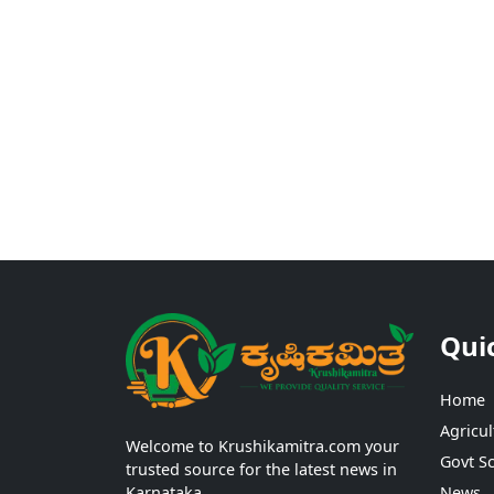
Qui
Home
Agricul
Welcome to Krushikamitra.com your
Govt S
trusted source for the latest news in
Karnataka.
News