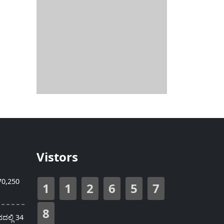
Vistors
70,250
1
1
2
6
5
7
8
ಲ್ಲಿ 34