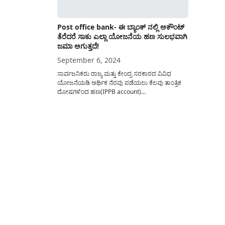
Post office bank- ಈ ಬ್ಯಾಂಕ್ ನಲ್ಲಿ ಅಕೌಂಟ್
ತೆರೆದರೆ ಸಾಕು ಎಲ್ಲಾ ಯೋಜನೆಯ ಹಣ ಸುಲಭವಾಗಿ
ಜಮಾ ಅಗುತ್ತದೆ!
September 6, 2024
ಸಾರ್ವಜನಿಕರು ರಾಜ್ಯ ಮತ್ತು ಕೇಂದ್ರ ಸರಕಾರದ ವಿವಿಧ
ಯೋಜನೆಯಡಿ ಅರ್ಥಿಕ ನೆರವು ಪಡೆಯಲು ಕೆಲವು ತಾಂತ್ರಿಕ
ದೋಷಗಳಿಂದ ಹಣ(IPPB account)
ಸಂದಾಯವಾಗುವುದನ್ನು ತಪ್ಪಿಸಿಕೊಳ್ಳಲು ಈ ಅಂಕಣದಲ್ಲಿ
ತಿಳಿಸಿರುವ ಬ್ಯಾಂಕ್ ಖಾತೆಯನ್ನು ತೆರೆದು ಸುಲಭವಾಗಿ ಹಣ
ಪಡೆಯಬಹುದು. ರಾಜ್ಯ ಮತ್ತು ಕೇಂದ್ರ ಸರಕಾರದ ಯಾವುದೇ
ಯೋಜನೆಯಡಿ ಅರ್ಹ ಫಲಾನುಭವಿಗಳಿಗೆ ಅರ್ಥಿಕ ನೆರವನ್ನು
ನೀಡಲು ನೇರ ನಗದು ವರ್ಗಾವಣೆ(DBT)...