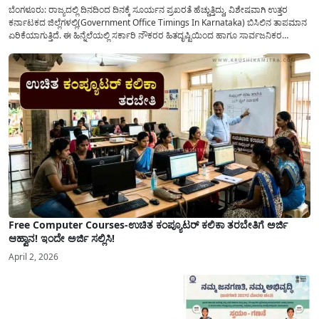
ಬೆಂಗಳೂರು: ರಾಜ್ಯದಲ್ಲಿ ದಿನದಿಂದ ದಿನಕ್ಕೆ ಸೂರ್ಯನ ಪ್ರಖರತೆ ಹೆಚ್ಚುತ್ತಿದ್ದು, ವಿಶೇಷವಾಗಿ ಉತ್ತರ
ಕರ್ನಾಟಕದ ಜಿಲ್ಲೆಗಳಲ್ಲಿ(Government Office Timings In Karnataka) ಬಿಸಿಲಿನ ತಾಪಮಾನ
ಏರಿಕೆಯಾಗುತ್ತಿದೆ. ಈ ಹಿನ್ನೆಲೆಯಲ್ಲಿ ಸರ್ಕಾರಿ ನೌಕರರ ಹಿತದೃಷ್ಟಿಯಿಂದ ಹಾಗೂ ಸಾರ್ವಜನಿಕರ
ಅನುಕೂಲಕ್ಕಾಗಿ ಕರ್ನಾಟಕ ಸರ್ಕಾರವು ಮಹತ್ವದ ನಿರ್ಧಾರವೊಂದನ್ನು ಕೈಗೊಂಡಿದೆ. ಕಿತ್ತೂರು ಕರ್ನಾಟಕ
ಮತ್ತು ಕಲ್ಯಾಣ ಕರ್ನಾಟಕದ ಒಟ್ಟು 9 ಜಿಲ್ಲೆಗಳಲ್ಲಿ ಏಪ್ರಿಲ್...
Free Computer Courses-ಉಚಿತ ಕಂಪ್ಯೂಟರ್ ಕಲಿಕಾ ತರಬೇತಿಗೆ ಅರ್ಜಿ
ಆಹ್ವಾನ! ಇಂದೇ ಅರ್ಜಿ ಸಲ್ಲಿಸಿ!
April 2, 2026