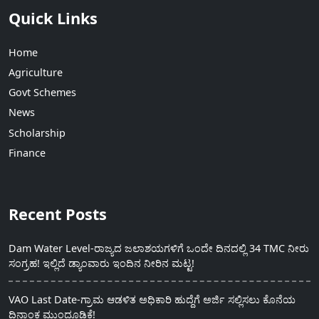
Quick Links
Home
Agriculture
Govt Schemes
News
Scholarship
Finance
Recent Posts
Dam Water Level-ರಾಜ್ಯದ ಜಲಾಶಯಗಳಿಗೆ ಒಂದೇ ದಿನದಲ್ಲಿ 34 TMC ನೀರು
ಸಂಗ್ರಹ! ಇಲ್ಲಿದೆ ಡ್ಯಾಂವಾರು ಇಂದಿನ ನೀರಿನ ಮಟ್ಟ!
VAO Last Date-ಗ್ರಾಮ ಆಡಳಿತ ಅಧಿಕಾರಿ ಹುದ್ದೆಗೆ ಅರ್ಜಿ ಸಲ್ಲಿಸಲು ಕೊನೆಯ
ದಿನಾಂಕ ಮುಂದೂಡಿಕೆ!