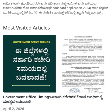
ಕಾರ್ಮಿಕ ಕಾರ್ಡ ಹೊಂದಿರುವವರು ಕಾರ್ಡ ನವೀಕರಣ ಮತ್ತು ಕಾರ್ಮಿಕ ಕಾರ್ಡ ಪಡೆಯಲು
ಅರ್ಹರಿರುವವರು ಹೊಸ ಕಾರ್ಡ ಪಡೆಯಲು(labour card application-2024) ಅರ್ಜಿ ಸಲ್ಲಿಸುವ
ಮಾಹಿತಿಯನ್ನು ಇಲ್ಲಿ ತಿಳಿಸಲಾಗಿದೆ. ಈ ಮಾಹಿತಿ ಉಪಯುಕ್ತ ಅನಿಸಿದಲ್ಲಿ ತಪ್ಪದೇ ನಿಮ್ಮ ವಾಟ್ಸಾಪ್
ಗುಂಪುಗಳಲ್ಲಿ ಶೇರ್ ಮಾಡಿ. ಕಾರ್ಮಿಕ ಇಲಾಖೆಯಿಂದ ಜಾರಿಯಲ್ಲಿರುವ ವಿವಿಧ ಯೋಜನೆಗಳ(labour
department yojana) ಪ್ರಯೋಜನ ಪಡೆದುಕೊಳ್ಳಲು ಕಾರ್ಮಿಕ ಕಾರ್ಡ...
Most Visited Articles
Government Office Timings-ಸರ್ಕಾರಿ ಕಚೇರಿಗಳ ಕೆಲಸದ ಅವಧಿಯಲ್ಲಿ
ಮಹತ್ವದ ಬದಲಾವಣೆ!
April 2, 2026