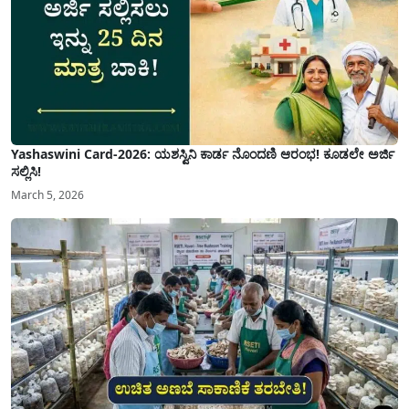
Yashaswini Card-2026: ಯಶಸ್ವಿನಿ ಕಾರ್ಡ ನೊಂದಣಿ ಆರಂಭ! ಕೂಡಲೇ ಅರ್ಜಿ
ಸಲ್ಲಿಸಿ!
March 5, 2026