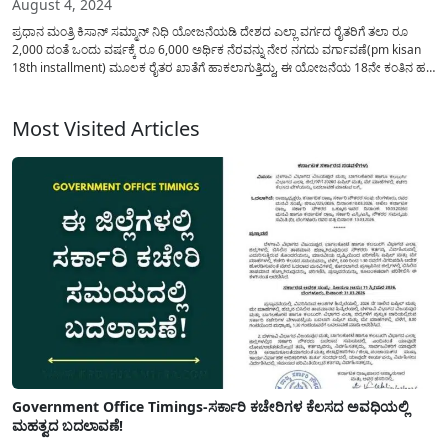
August 4, 2024
ಪ್ರಧಾನ ಮಂತ್ರಿ ಕಿಸಾನ್ ಸಮ್ಮಾನ್ ನಿಧಿ ಯೋಜನೆಯಡಿ ದೇಶದ ಎಲ್ಲಾ ವರ್ಗದ ರೈತರಿಗೆ ತಲಾ ರೂ
2,000 ದಂತೆ ಒಂದು ವರ್ಷಕ್ಕೆ ರೂ 6,000 ಅರ್ಥಿಕ ನೆರವನ್ನು ನೇರ ನಗದು ವರ್ಗಾವಣೆ(pm kisan
18th installment) ಮೂಲಕ ರೈತರ ಖಾತೆಗೆ ಹಾಕಲಾಗುತ್ತಿದ್ದು, ಈ ಯೋಜನೆಯ 18ನೇ ಕಂತಿನ ಹಣ
ಬಿಡುಗಡೆ ಮಾಹಿತಿ ಮತ್ತು ಇ-ಕೆವೈಸಿ ವಿವರವನ್ನು...
Most Visited Articles
Government Office Timings-ಸರ್ಕಾರಿ ಕಚೇರಿಗಳ ಕೆಲಸದ ಅವಧಿಯಲ್ಲಿ
ಮಹತ್ವದ ಬದಲಾವಣೆ!