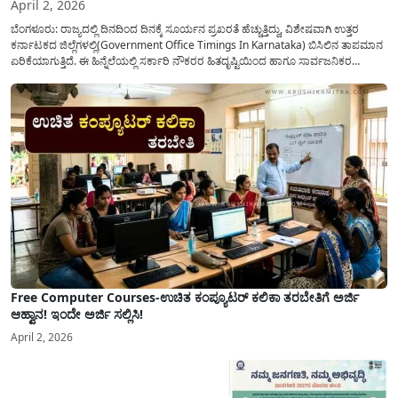
April 2, 2026
ಬೆಂಗಳೂರು: ರಾಜ್ಯದಲ್ಲಿ ದಿನದಿಂದ ದಿನಕ್ಕೆ ಸೂರ್ಯನ ಪ್ರಖರತೆ ಹೆಚ್ಚುತ್ತಿದ್ದು, ವಿಶೇಷವಾಗಿ ಉತ್ತರ
ಕರ್ನಾಟಕದ ಜಿಲ್ಲೆಗಳಲ್ಲಿ(Government Office Timings In Karnataka) ಬಿಸಿಲಿನ ತಾಪಮಾನ
ಏರಿಕೆಯಾಗುತ್ತಿದೆ. ಈ ಹಿನ್ನೆಲೆಯಲ್ಲಿ ಸರ್ಕಾರಿ ನೌಕರರ ಹಿತದೃಷ್ಟಿಯಿಂದ ಹಾಗೂ ಸಾರ್ವಜನಿಕರ
ಅನುಕೂಲಕ್ಕಾಗಿ ಕರ್ನಾಟಕ ಸರ್ಕಾರವು ಮಹತ್ವದ ನಿರ್ಧಾರವೊಂದನ್ನು ಕೈಗೊಂಡಿದೆ. ಕಿತ್ತೂರು ಕರ್ನಾಟಕ
ಮತ್ತು ಕಲ್ಯಾಣ ಕರ್ನಾಟಕದ ಒಟ್ಟು 9 ಜಿಲ್ಲೆಗಳಲ್ಲಿ ಏಪ್ರಿಲ್...
Free Computer Courses-ಉಚಿತ ಕಂಪ್ಯೂಟರ್ ಕಲಿಕಾ ತರಬೇತಿಗೆ ಅರ್ಜಿ
ಆಹ್ವಾನ! ಇಂದೇ ಅರ್ಜಿ ಸಲ್ಲಿಸಿ!
April 2, 2026