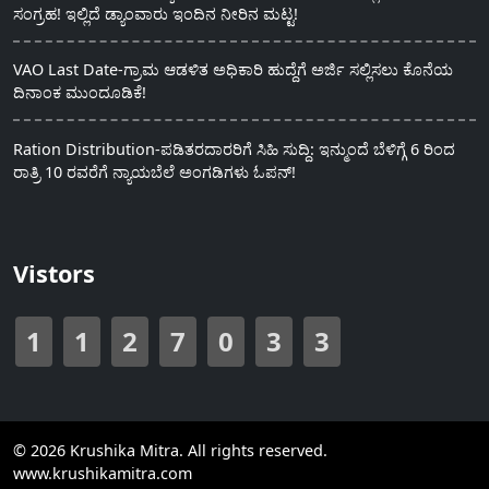
ಸಂಗ್ರಹ! ಇಲ್ಲಿದೆ ಡ್ಯಾಂವಾರು ಇಂದಿನ ನೀರಿನ ಮಟ್ಟ!
VAO Last Date-ಗ್ರಾಮ ಆಡಳಿತ ಅಧಿಕಾರಿ ಹುದ್ದೆಗೆ ಅರ್ಜಿ ಸಲ್ಲಿಸಲು ಕೊನೆಯ
ದಿನಾಂಕ ಮುಂದೂಡಿಕೆ!
Ration Distribution-ಪಡಿತರದಾರರಿಗೆ ಸಿಹಿ ಸುದ್ದಿ: ಇನ್ಮುಂದೆ ಬೆಳಿಗ್ಗೆ 6 ರಿಂದ
ರಾತ್ರಿ 10 ರವರೆಗೆ ನ್ಯಾಯಬೆಲೆ ಅಂಗಡಿಗಳು ಓಪನ್!
Vistors
1
1
2
7
0
3
3
© 2026 Krushika Mitra. All rights reserved.
www.krushikamitra.com