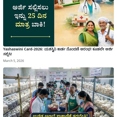
Yashaswini Card-2026: ಯಶಸ್ವಿನಿ ಕಾರ್ಡ ನೊಂದಣಿ ಆರಂಭ! ಕೂಡಲೇ ಅರ್ಜಿ
ಸಲ್ಲಿಸಿ!
March 5, 2026