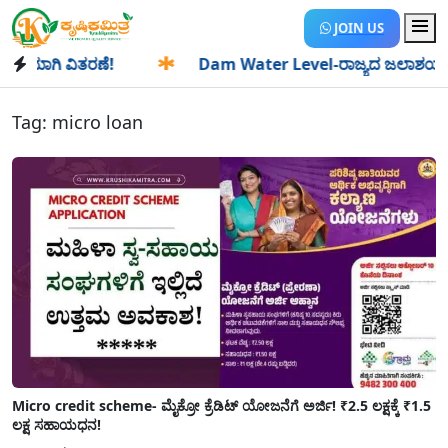
JOIN US
ಯಾಗಿ ವಿತರಣೆ!
✱
Dam Water Level-ರಾಜ್ಯದ ಜಲಾಶಯಗಳಿಗೆ ಒಂದೇ
Tag:
micro loan
Micro credit scheme- ಮೈಕ್ರೋ ಕ್ರೆಡಿಟ್ ಯೋಜನೆಗೆ ಅರ್ಜಿ! ₹2.5 ಲಕ್ಷಕ್ಕೆ ₹1.5
ಲಕ್ಷ ಸಹಾಯಧನ!