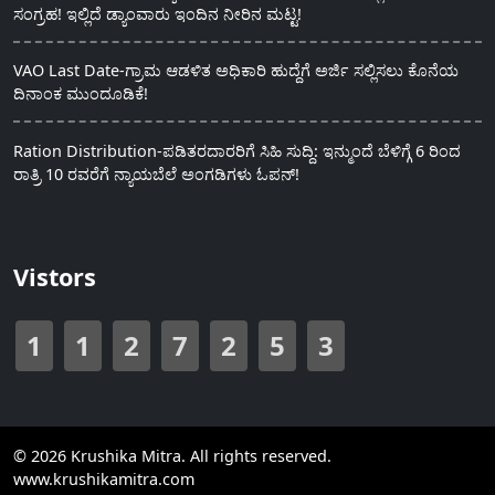
ಸಂಗ್ರಹ! ಇಲ್ಲಿದೆ ಡ್ಯಾಂವಾರು ಇಂದಿನ ನೀರಿನ ಮಟ್ಟ!
VAO Last Date-ಗ್ರಾಮ ಆಡಳಿತ ಅಧಿಕಾರಿ ಹುದ್ದೆಗೆ ಅರ್ಜಿ ಸಲ್ಲಿಸಲು ಕೊನೆಯ
ದಿನಾಂಕ ಮುಂದೂಡಿಕೆ!
Ration Distribution-ಪಡಿತರದಾರರಿಗೆ ಸಿಹಿ ಸುದ್ದಿ: ಇನ್ಮುಂದೆ ಬೆಳಿಗ್ಗೆ 6 ರಿಂದ
ರಾತ್ರಿ 10 ರವರೆಗೆ ನ್ಯಾಯಬೆಲೆ ಅಂಗಡಿಗಳು ಓಪನ್!
Vistors
1
1
2
7
2
5
3
© 2026 Krushika Mitra. All rights reserved.
www.krushikamitra.com