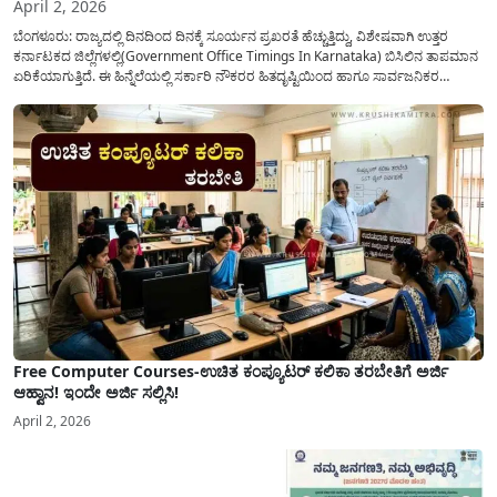
April 2, 2026
ಬೆಂಗಳೂರು: ರಾಜ್ಯದಲ್ಲಿ ದಿನದಿಂದ ದಿನಕ್ಕೆ ಸೂರ್ಯನ ಪ್ರಖರತೆ ಹೆಚ್ಚುತ್ತಿದ್ದು, ವಿಶೇಷವಾಗಿ ಉತ್ತರ
ಕರ್ನಾಟಕದ ಜಿಲ್ಲೆಗಳಲ್ಲಿ(Government Office Timings In Karnataka) ಬಿಸಿಲಿನ ತಾಪಮಾನ
ಏರಿಕೆಯಾಗುತ್ತಿದೆ. ಈ ಹಿನ್ನೆಲೆಯಲ್ಲಿ ಸರ್ಕಾರಿ ನೌಕರರ ಹಿತದೃಷ್ಟಿಯಿಂದ ಹಾಗೂ ಸಾರ್ವಜನಿಕರ
ಅನುಕೂಲಕ್ಕಾಗಿ ಕರ್ನಾಟಕ ಸರ್ಕಾರವು ಮಹತ್ವದ ನಿರ್ಧಾರವೊಂದನ್ನು ಕೈಗೊಂಡಿದೆ. ಕಿತ್ತೂರು ಕರ್ನಾಟಕ
ಮತ್ತು ಕಲ್ಯಾಣ ಕರ್ನಾಟಕದ ಒಟ್ಟು 9 ಜಿಲ್ಲೆಗಳಲ್ಲಿ ಏಪ್ರಿಲ್...
Free Computer Courses-ಉಚಿತ ಕಂಪ್ಯೂಟರ್ ಕಲಿಕಾ ತರಬೇತಿಗೆ ಅರ್ಜಿ
ಆಹ್ವಾನ! ಇಂದೇ ಅರ್ಜಿ ಸಲ್ಲಿಸಿ!
April 2, 2026