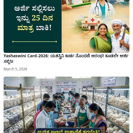
Yashaswini Card-2026: ಯಶಸ್ವಿನಿ ಕಾರ್ಡ ನೊಂದಣಿ ಆರಂಭ! ಕೂಡಲೇ ಅರ್ಜಿ
ಸಲ್ಲಿಸಿ!
March 5, 2026