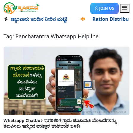
JOIN US
ಡ್ಯಾಂವಾರು ಇಂದಿನ ನೀರಿನ ಮಟ್ಟ!
✱
Ration Distribution-ಪಡಿತರ
Tag:
Panchatantra Whatsapp Helpline
Whatsapp Chatbot-ನಾಗರಿಕರಿಗೆ ಗ್ರಾಮ ಪಂಚಾಯತಿ ಯೋಜನೆಗಳನ್ನು
ತಲುಪಿಸಲು ಇನ್ಮುಂದೆ ವಾಟ್ಸಾಪ್ ಚಾಟ್‌ಬಾಟ್‌ ಬಳಕೆ!