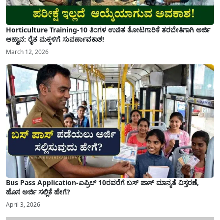
Horticulture Training-10 ತಿಂಗಳ ಉಚಿತ ತೋಟಗಾರಿಕೆ ತರಬೇತಿಗಾಗಿ ಅರ್ಜಿ
ಆಹ್ವಾನ: ರೈತ ಮಕ್ಕಳಿಗೆ ಸುವರ್ಣಾವಕಾಶ!
March 12, 2026
Bus Pass Application-ಏಪ್ರಿಲ್ 10ರವರೆಗೆ ಬಸ್ ಪಾಸ್ ಮಾನ್ಯತೆ ವಿಸ್ತರಣೆ,
ಹೊಸ ಅರ್ಜಿ ಸಲ್ಲಿಕೆ ಹೇಗೆ?
April 3, 2026