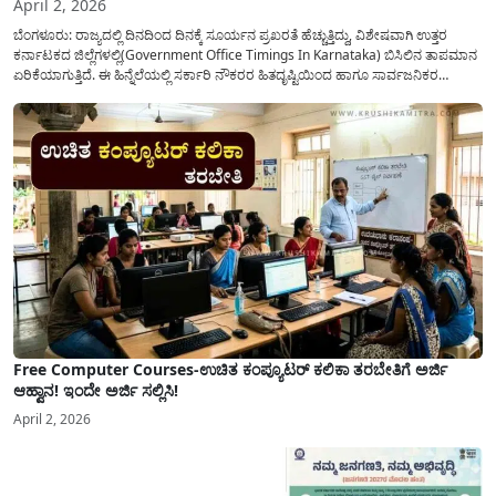
April 2, 2026
ಬೆಂಗಳೂರು: ರಾಜ್ಯದಲ್ಲಿ ದಿನದಿಂದ ದಿನಕ್ಕೆ ಸೂರ್ಯನ ಪ್ರಖರತೆ ಹೆಚ್ಚುತ್ತಿದ್ದು, ವಿಶೇಷವಾಗಿ ಉತ್ತರ
ಕರ್ನಾಟಕದ ಜಿಲ್ಲೆಗಳಲ್ಲಿ(Government Office Timings In Karnataka) ಬಿಸಿಲಿನ ತಾಪಮಾನ
ಏರಿಕೆಯಾಗುತ್ತಿದೆ. ಈ ಹಿನ್ನೆಲೆಯಲ್ಲಿ ಸರ್ಕಾರಿ ನೌಕರರ ಹಿತದೃಷ್ಟಿಯಿಂದ ಹಾಗೂ ಸಾರ್ವಜನಿಕರ
ಅನುಕೂಲಕ್ಕಾಗಿ ಕರ್ನಾಟಕ ಸರ್ಕಾರವು ಮಹತ್ವದ ನಿರ್ಧಾರವೊಂದನ್ನು ಕೈಗೊಂಡಿದೆ. ಕಿತ್ತೂರು ಕರ್ನಾಟಕ
ಮತ್ತು ಕಲ್ಯಾಣ ಕರ್ನಾಟಕದ ಒಟ್ಟು 9 ಜಿಲ್ಲೆಗಳಲ್ಲಿ ಏಪ್ರಿಲ್...
Free Computer Courses-ಉಚಿತ ಕಂಪ್ಯೂಟರ್ ಕಲಿಕಾ ತರಬೇತಿಗೆ ಅರ್ಜಿ
ಆಹ್ವಾನ! ಇಂದೇ ಅರ್ಜಿ ಸಲ್ಲಿಸಿ!
April 2, 2026