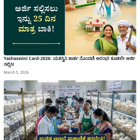
Yashaswini Card-2026: ಯಶಸ್ವಿನಿ ಕಾರ್ಡ ನೊಂದಣಿ ಆರಂಭ! ಕೂಡಲೇ ಅರ್ಜಿ
ಸಲ್ಲಿಸಿ!
March 5, 2026