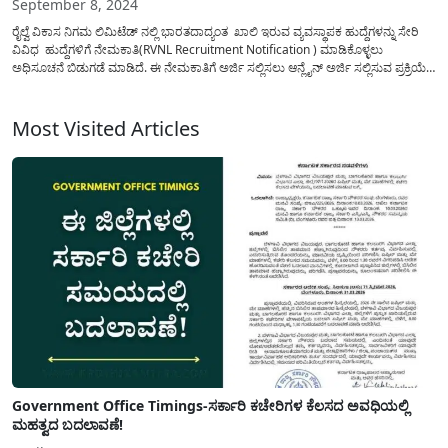
September 8, 2024
ರೈಲ್ವೆ ವಿಕಾಸ ನಿಗಮ ಲಿಮಿಟೆಡ್ ನಲ್ಲಿ ಭಾರತದಾದ್ಯಂತ ಖಾಲಿ ಇರುವ ವ್ಯವಸ್ಥಾಪಕ ಹುದ್ದೆಗಳನ್ನು ಸೇರಿ
ವಿವಿಧ ಹುದ್ದೆಗಳಿಗೆ ನೇಮಕಾತಿ(RVNL Recruitment Notification ) ಮಾಡಿಕೊಳ್ಳಲು
ಅಧಿಸೂಚನೆ ಬಿಡುಗಡೆ ಮಾಡಿದೆ. ಈ ನೇಮಕಾತಿಗೆ ಅರ್ಜಿ ಸಲ್ಲಿಸಲು ಆನ್ಲೈನ್ ಅರ್ಜಿ ಸಲ್ಲಿಸುವ ಪ್ರಕ್ರಿಯೆ
ಆರಂಭವಾಗಿದ್ದು, ಅರ್ಜಿ ಸಲ್ಲಿಸಲು ಸೆಪ್ಟೆಂಬರ್ 09, 2024 ಕೊನೆಯ ದಿನಾಂಕವಾಗಿ ನಿಗದಿಪಡಿಸಲಾಗಿದೆ.
ಈ ನೇಮಕಾತಿಗೆ...
Most Visited Articles
Government Office Timings-ಸರ್ಕಾರಿ ಕಚೇರಿಗಳ ಕೆಲಸದ ಅವಧಿಯಲ್ಲಿ
ಮಹತ್ವದ ಬದಲಾವಣೆ!