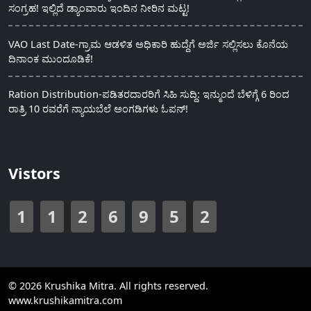
ಸಂಗ್ರಹ! ಇಲ್ಲಿದೆ ಡ್ಯಾಂವಾರು ಇಂದಿನ ನೀರಿನ ಮಟ್ಟ!
VAO Last Date-ಗ್ರಾಮ ಆಡಳಿತ ಅಧಿಕಾರಿ ಹುದ್ದೆಗೆ ಅರ್ಜಿ ಸಲ್ಲಿಸಲು ಕೊನೆಯ
ದಿನಾಂಕ ಮುಂದೂಡಿಕೆ!
Ration Distribution-ಪಡಿತರದಾರರಿಗೆ ಸಿಹಿ ಸುದ್ದಿ: ಇನ್ಮುಂದೆ ಬೆಳಿಗ್ಗೆ 6 ರಿಂದ
ರಾತ್ರಿ 10 ರವರೆಗೆ ನ್ಯಾಯಬೆಲೆ ಅಂಗಡಿಗಳು ಓಪನ್!
Vistors
1
1
2
6
9
5
2
© 2026 Krushika Mitra. All rights reserved.
www.krushikamitra.com