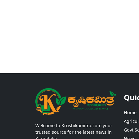
Qui
Home
Agricul
Welcome to Krushikamitra.com your
Govt S
trusted source for the latest news in
Karnataka.
News