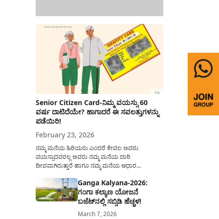
Senior Citizen Card-ನಿಮ್ಮ ವಯಸ್ಸು 60
ವರ್ಷ ದಾಟಿದೆಯೇ? ಹಾಗಾದರೆ ಈ ಸವಲತ್ತುಗಳನ್ನು
ಪಡೆಯಿರಿ!
February 23, 2026
ನಮ್ಮ ಮನೆಯ ಹಿರಿಯರು ಎಂದರೆ ಕೇವಲ ಅವರು
ವಯಸ್ಸಾದವರಲ್ಲ ಅವರು ನಮ್ಮ ಮನೆಯ ದಾರಿ
ದೀಪವಾಗಿರುತ್ತಾರೆ ಹಾಗೂ ನಮ್ಮ ಮನೆಯ ಆಧಾರ
ಸ್ತಂಭಗಳಾಗಿರುತ್ತಾರೆ. ಇವರು ದಿನವಿಡೀ ತಮ್ಮ ಕುಟುಂಬಕ್ಕಾಗಿ
Ganga Kalyana-2026:
ಸಮಾಜಕ್ಕಾಗಿ ದುಡಿತಿರುತ್ತಾರೆ ಹಾಗೆಯೇ ಅವರು ತಮ್ಮ 60
ಗಂಗಾ ಕಲ್ಯಾಣ ಯೋಜನೆ
ವರ್ಷಗಳ ನಂತರದ ಜೀವನವನ್ನು ನೆಮ್ಮದಿಯಿಂದ
ಕಳೆಯಬೇಕೆಂಬುದು ಪ್ರತಿಯೊಬ್ಬರ ಕನಸಾಗಿರುತ್ತದೆ ಆದ್ದರಿಂದ
ಬಜೆಟ್‌ನಲ್ಲಿ ಸಬ್ಸಿಡಿ ಹೆಚ್ಚಳ!
ಸರ್ಕಾರವು ಹಿರಿಯ ನಾಗರಿಕರ ಗುರುತಿನ ಚೀಟಿ...
March 7, 2026