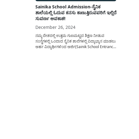
Sainika School Admission-ಸೈನಿಕ
ಶಾಲೆಯಲ್ಲಿ ಓದುವ ಕನಸು ಕಾಣುತ್ತಿರುವವರಿಗೆ ಇಲ್ಲಿದೆ
ಸುವರ್ಣ ಅವಕಾಶ!
December 26, 2024
ನಮ್ಮ ದೇಶದಲ್ಲಿ ಉತ್ತಮ ಗುಣಮಟ್ಟದ ಶಿಕ್ಷಣ ನೀಡುವ
ಸಂಸ್ಥೆಗಳಲ್ಲಿ ಒಂದಾದ ಸೈನಿಕ ಶಾಲೆಗಳಲ್ಲಿ ವಿದ್ಯಾಭ್ಯಾಸ ಮಾಡಲು
ಅರ್ಹ ವಿದ್ಯಾರ್ಥಿಗಳಿಂದ ಅರ್ಜಿ(Sainik School Entrance
Exam) ಆಹ್ವಾನಿಸಲಾಗಿದ್ದು ಕೊನೆಯ ದಿನಾಂಕ
ಮುಕ್ತಾಯವಾಗುವುದರ ಒಳಗಾಗಿ ಅರ್ಜಿ ಸಲ್ಲಿಸಿ. ಸೈನಿಕ
ಶಾಲೆಗಳು ಗುಣಮಟ್ಟದ ಶಿಕ್ಷಣದಿಂದಲೇ ದೇಶವ್ಯಾಪ್ತಿ
ಪ್ರಸಿದ್ದಿಯನ್ನು(Sainik School Exam Date) ಹೊಂದಿದ್ದು
ಪ್ರತಿ ವರ್ಷ ಸೈನಿಕ ಶಾಲೆ ಸೇರಲು...