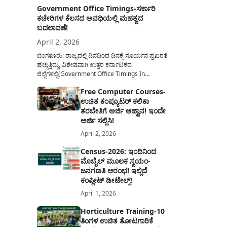
Government Office Timings-ಸರ್ಕಾರಿ
ಕಚೇರಿಗಳ ಕೆಲಸದ ಅವಧಿಯಲ್ಲಿ ಮಹತ್ವದ
ಬದಲಾವಣೆ!
April 2, 2026
ಬೆಂಗಳೂರು: ರಾಜ್ಯದಲ್ಲಿ ದಿನದಿಂದ ದಿನಕ್ಕೆ ಸೂರ್ಯನ ಪ್ರಖರತೆ
ಹೆಚ್ಚುತ್ತಿದ್ದು, ವಿಶೇಷವಾಗಿ ಉತ್ತರ ಕರ್ನಾಟಕದ
ಜಿಲ್ಲೆಗಳಲ್ಲಿ(Government Office Timings In
Karnataka) ಬಿಸಿಲಿನ ತಾಪಮಾನ ಏರಿಕೆಯಾಗುತ್ತಿದೆ. ಈ
Free Computer Courses-
ಹಿನ್ನೆಲೆಯಲ್ಲಿ ಸರ್ಕಾರಿ ನೌಕರರ ಹಿತದೃಷ್ಟಿಯಿಂದ ಹಾಗೂ
ಉಚಿತ ಕಂಪ್ಯೂಟರ್ ಕಲಿಕಾ
ಸಾರ್ವಜನಿಕರ ಅನುಕೂಲಕ್ಕಾಗಿ ಕರ್ನಾಟಕ ಸರ್ಕಾರವು
ಮಹತ್ವದ ನಿರ್ಧಾರವೊಂದನ್ನು ಕೈಗೊಂಡಿದೆ. ಕಿತ್ತೂರು ಕರ್ನಾಟಕ
ತರಬೇತಿಗೆ ಅರ್ಜಿ ಆಹ್ವಾನ! ಇಂದೇ
ಮತ್ತು ಕಲ್ಯಾಣ ಕರ್ನಾಟಕದ ಒಟ್ಟು 9 ಜಿಲ್ಲೆಗಳಲ್ಲಿ ಏಪ್ರಿಲ್...
ಅರ್ಜಿ ಸಲ್ಲಿಸಿ!
April 2, 2026
Census-2026: ಇಂದಿನಿಂದ
ಮೊಬೈಲ್ ಮೂಲಕ ಸ್ವಯಂ-
ಜನಗಣತಿ ಆರಂಭ! ಇಲ್ಲಿದೆ
ಕಂಪ್ಲೀಟ್ ಡೀಟೇಲ್ಸ್!
April 1, 2026
Horticulture Training-10
ತಿಂಗಳ ಉಚಿತ ತೋಟಗಾರಿಕೆ