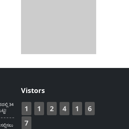
Vistors
ಲ್ಲಿ 34
1
1
2
4
1
6
ಟ್ಟ!
7
ಸಲ್ಲಿಸಲು