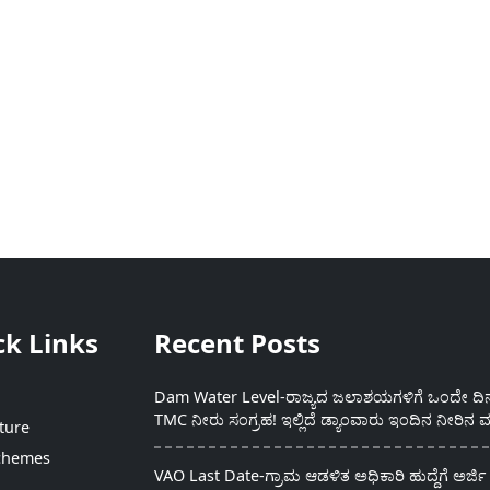
ck Links
Recent Posts
Dam Water Level-ರಾಜ್ಯದ ಜಲಾಶಯಗಳಿಗೆ ಒಂದೇ ದಿನದ
TMC ನೀರು ಸಂಗ್ರಹ! ಇಲ್ಲಿದೆ ಡ್ಯಾಂವಾರು ಇಂದಿನ ನೀರಿನ ಮ
ture
chemes
VAO Last Date-ಗ್ರಾಮ ಆಡಳಿತ ಅಧಿಕಾರಿ ಹುದ್ದೆಗೆ ಅರ್ಜಿ 