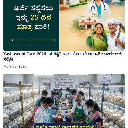
Yashaswini Card-2026: ಯಶಸ್ವಿನಿ ಕಾರ್ಡ ನೊಂದಣಿ ಆರಂಭ! ಕೂಡಲೇ ಅರ್ಜಿ
ಸಲ್ಲಿಸಿ!
March 5, 2026