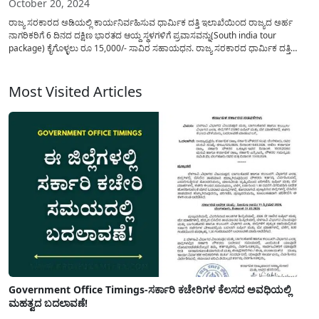
October 20, 2024
ರಾಜ್ಯ ಸರಕಾರದ ಅಡಿಯಲ್ಲಿ ಕಾರ್ಯನಿರ್ವಹಿಸುವ ಧಾರ್ಮಿಕ ದತ್ತಿ ಇಲಾಖೆಯಿಂದ ರಾಜ್ಯದ ಅರ್ಹ
ನಾಗರಿಕರಿಗೆ 6 ದಿನದ ದಕ್ಷಿಣ ಭಾರತದ ಆಯ್ದ ಸ್ಥಳಗಳಿಗೆ ಪ್ರವಾಸವನ್ನು(South india tour
package) ಕೈಗೊಳ್ಳಲು ರೂ 15,000/- ಸಾವಿರ ಸಹಾಯಧನ. ರಾಜ್ಯ ಸರಕಾರದ ಧಾರ್ಮಿಕ ದತ್ತಿ
ಇಲಾಖೆಯಿಂದ ಕರ್ನಾಟಕ ಭಾರತ್‌ ಗೌರವ್‌ ದಕ್ಷಿಣ ಕ್ಷೇತ್ರಗಳ(DAKSHINA YATRA) ಯಾತ್ರೆಯನ್ನು
ಆಯೋಜನೆ ಮಾಡಲಾಗಿದ್ದು. ರಾಮೇಶ್ವರ,...
Most Visited Articles
Government Office Timings-ಸರ್ಕಾರಿ ಕಚೇರಿಗಳ ಕೆಲಸದ ಅವಧಿಯಲ್ಲಿ
ಮಹತ್ವದ ಬದಲಾವಣೆ!