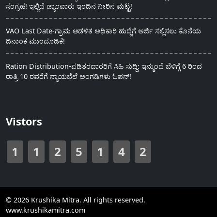
ಸಂಗ್ರಹ! ಇಲ್ಲಿದೆ ಡ್ಯಾಂವಾರು ಇಂದಿನ ನೀರಿನ ಮಟ್ಟ!
VAO Last Date-ಗ್ರಾಮ ಆಡಳಿತ ಅಧಿಕಾರಿ ಹುದ್ದೆಗೆ ಅರ್ಜಿ ಸಲ್ಲಿಸಲು ಕೊನೆಯ
ದಿನಾಂಕ ಮುಂದೂಡಿಕೆ!
Ration Distribution-ಪಡಿತರದಾರರಿಗೆ ಸಿಹಿ ಸುದ್ದಿ: ಇನ್ಮುಂದೆ ಬೆಳಿಗ್ಗೆ 6 ರಿಂದ
ರಾತ್ರಿ 10 ರವರೆಗೆ ನ್ಯಾಯಬೆಲೆ ಅಂಗಡಿಗಳು ಓಪನ್!
Vistors
1
1
2
5
1
4
2
© 2026 Krushika Mitra. All rights reserved.
www.krushikamitra.com