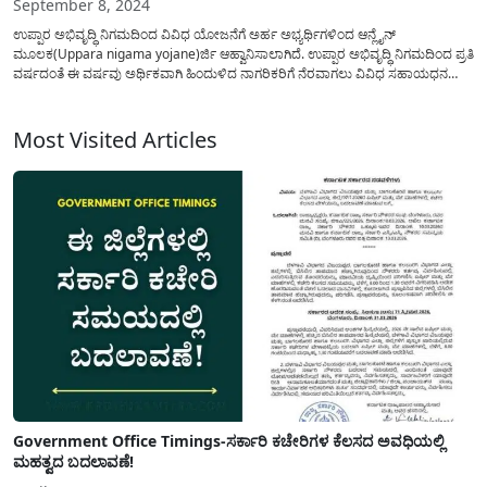
September 8, 2024
ಉಪ್ಪಾರ ಅಭಿವೃದ್ಧಿ ನಿಗಮದಿಂದ ವಿವಿಧ ಯೋಜನೆಗೆ ಅರ್ಹ ಅಭ್ಯರ್ಥಿಗಳಿಂದ ಆನ್ಲೈನ್
ಮೂಲಕ(Uppara nigama yojane)ರ್ಜಿ ಆಹ್ವಾನಿಸಾಲಾಗಿದೆ. ಉಪ್ಪಾರ ಅಭಿವೃದ್ಧಿ ನಿಗಮದಿಂದ ಪ್ರತಿ
ವರ್ಷದಂತೆ ಈ ವರ್ಷವು ಅರ್ಥಿಕವಾಗಿ ಹಿಂದುಳಿದ ನಾಗರಿಕರಿಗೆ ನೆರವಾಗಲು ವಿವಿಧ ಸಹಾಯಧನ
ಆಧಾರಿತ ಯೋಜನೆಯಡಿ ಪ್ರಯೋಜನ ಪಡೆದುಕೊಳ್ಳಲು ಅರ್ಜಿ ಸಲ್ಲಿಸಲು ಅವಕಾಶ ನೀಡಲಾಗಿದೆ.
ಯಾವೆಲ್ಲ ಯೋಜನೆಯಡಿ ಅರ್ಜಿ ಸಲ್ಲಿಸಲು ಅವಕಾಶ ನೀಡಲಾಗಿದೆ? ಎಲ್ಲಿ...
Most Visited Articles
Government Office Timings-ಸರ್ಕಾರಿ ಕಚೇರಿಗಳ ಕೆಲಸದ ಅವಧಿಯಲ್ಲಿ
ಮಹತ್ವದ ಬದಲಾವಣೆ!