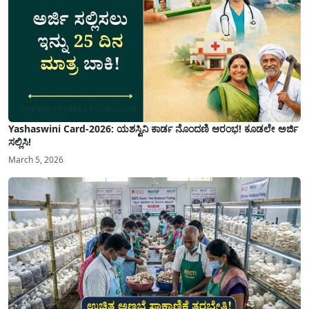
Yashaswini Card-2026: ಯಶಸ್ವಿನಿ ಕಾರ್ಡ ನೊಂದಣಿ ಆರಂಭ! ಕೂಡಲೇ ಅರ್ಜಿ
ಸಲ್ಲಿಸಿ!
March 5, 2026