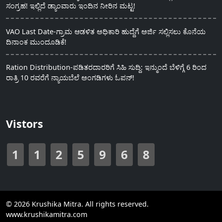
ಸಂಗ್ರಹ! ಇಲ್ಲಿದೆ ಡ್ಯಾಂವಾರು ಇಂದಿನ ನೀರಿನ ಮಟ್ಟ!
VAO Last Date-ಗ್ರಾಮ ಆಡಳಿತ ಅಧಿಕಾರಿ ಹುದ್ದೆಗೆ ಅರ್ಜಿ ಸಲ್ಲಿಸಲು ಕೊನೆಯ
ದಿನಾಂಕ ಮುಂದೂಡಿಕೆ!
Ration Distribution-ಪಡಿತರದಾರರಿಗೆ ಸಿಹಿ ಸುದ್ದಿ: ಇನ್ಮುಂದೆ ಬೆಳಿಗ್ಗೆ 6 ರಿಂದ
ರಾತ್ರಿ 10 ರವರೆಗೆ ನ್ಯಾಯಬೆಲೆ ಅಂಗಡಿಗಳು ಓಪನ್!
Vistors
1
1
2
5
9
6
8
© 2026 Krushika Mitra. All rights reserved.
www.krushikamitra.com