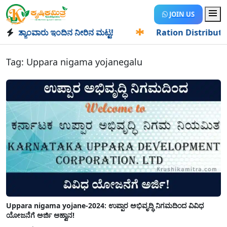
JOIN US
ಡ್ಯಾಂವಾರು ಇಂದಿನ ನೀರಿನ ಮಟ್ಟ!
✱
Ration Distribution-ಪಡಿತರ
Tag:
Uppara nigama yojanegalu
Uppara nigama yojane-2024: ಉಪ್ಪಾರ ಅಭಿವೃದ್ಧಿ ನಿಗಮದಿಂದ ವಿವಿಧ
ಯೋಜನೆಗೆ ಅರ್ಜಿ ಆಹ್ವಾನ!