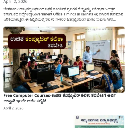
April 2, 2026
ಬೆಂಗಳೂರು: ರಾಜ್ಯದಲ್ಲಿ ದಿನದಿಂದ ದಿನಕ್ಕೆ ಸೂರ್ಯನ ಪ್ರಖರತೆ ಹೆಚ್ಚುತ್ತಿದ್ದು, ವಿಶೇಷವಾಗಿ ಉತ್ತರ
ಕರ್ನಾಟಕದ ಜಿಲ್ಲೆಗಳಲ್ಲಿ(Government Office Timings In Karnataka) ಬಿಸಿಲಿನ ತಾಪಮಾನ
ಏರಿಕೆಯಾಗುತ್ತಿದೆ. ಈ ಹಿನ್ನೆಲೆಯಲ್ಲಿ ಸರ್ಕಾರಿ ನೌಕರರ ಹಿತದೃಷ್ಟಿಯಿಂದ ಹಾಗೂ ಸಾರ್ವಜನಿಕರ
ಅನುಕೂಲಕ್ಕಾಗಿ ಕರ್ನಾಟಕ ಸರ್ಕಾರವು ಮಹತ್ವದ ನಿರ್ಧಾರವೊಂದನ್ನು ಕೈಗೊಂಡಿದೆ. ಕಿತ್ತೂರು ಕರ್ನಾಟಕ
ಮತ್ತು ಕಲ್ಯಾಣ ಕರ್ನಾಟಕದ ಒಟ್ಟು 9 ಜಿಲ್ಲೆಗಳಲ್ಲಿ ಏಪ್ರಿಲ್...
Free Computer Courses-ಉಚಿತ ಕಂಪ್ಯೂಟರ್ ಕಲಿಕಾ ತರಬೇತಿಗೆ ಅರ್ಜಿ
ಆಹ್ವಾನ! ಇಂದೇ ಅರ್ಜಿ ಸಲ್ಲಿಸಿ!
April 2, 2026