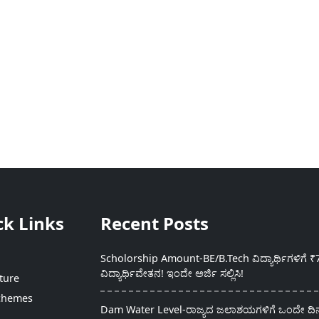
ck Links
Recent Posts
Scholorship Amount-BE/B.Tech ವಿದ್ಯಾರ್ಥಿಗಳಿಗೆ ₹
ವಿದ್ಯಾರ್ಥಿವೇತನ! ಇಂದೇ ಅರ್ಜಿ ಸಲ್ಲಿಸಿ!
ture
chemes
Dam Water Level-ರಾಜ್ಯದ ಜಲಾಶಯಗಳಿಗೆ ಒಂದೇ ದಿನದ