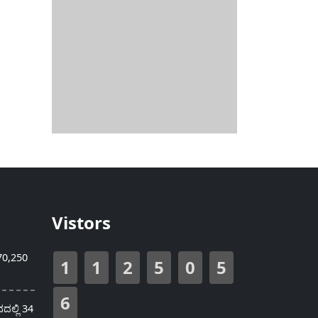
Vistors
70,250
1
1
2
5
0
5
6
ಲ್ಲಿ 34