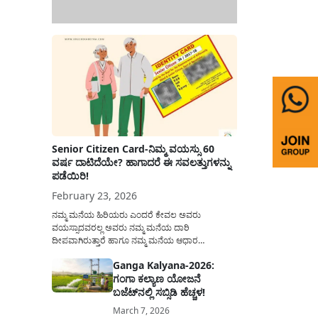
Senior Citizen Card-ನಿಮ್ಮ ವಯಸ್ಸು 60
ವರ್ಷ ದಾಟಿದೆಯೇ? ಹಾಗಾದರೆ ಈ ಸವಲತ್ತುಗಳನ್ನು
ಪಡೆಯಿರಿ!
February 23, 2026
ನಮ್ಮ ಮನೆಯ ಹಿರಿಯರು ಎಂದರೆ ಕೇವಲ ಅವರು
ವಯಸ್ಸಾದವರಲ್ಲ ಅವರು ನಮ್ಮ ಮನೆಯ ದಾರಿ
ದೀಪವಾಗಿರುತ್ತಾರೆ ಹಾಗೂ ನಮ್ಮ ಮನೆಯ ಆಧಾರ
ಸ್ತಂಭಗಳಾಗಿರುತ್ತಾರೆ. ಇವರು ದಿನವಿಡೀ ತಮ್ಮ ಕುಟುಂಬಕ್ಕಾಗಿ
Ganga Kalyana-2026:
ಸಮಾಜಕ್ಕಾಗಿ ದುಡಿತಿರುತ್ತಾರೆ ಹಾಗೆಯೇ ಅವರು ತಮ್ಮ 60
ಗಂಗಾ ಕಲ್ಯಾಣ ಯೋಜನೆ
ವರ್ಷಗಳ ನಂತರದ ಜೀವನವನ್ನು ನೆಮ್ಮದಿಯಿಂದ
ಕಳೆಯಬೇಕೆಂಬುದು ಪ್ರತಿಯೊಬ್ಬರ ಕನಸಾಗಿರುತ್ತದೆ ಆದ್ದರಿಂದ
ಬಜೆಟ್‌ನಲ್ಲಿ ಸಬ್ಸಿಡಿ ಹೆಚ್ಚಳ!
ಸರ್ಕಾರವು ಹಿರಿಯ ನಾಗರಿಕರ ಗುರುತಿನ ಚೀಟಿ...
March 7, 2026