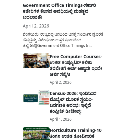
Government Office Timings-ಸರ್ಕಾರಿ
ಕಚೇರಿಗಳ ಕೆಲಸದ ಅವಧಿಯಲ್ಲಿ ಮಹತ್ವದ
ಬದಲಾವಣೆ!
April 2, 2026
ಬೆಂಗಳೂರು: ರಾಜ್ಯದಲ್ಲಿ ದಿನದಿಂದ ದಿನಕ್ಕೆ ಸೂರ್ಯನ ಪ್ರಖರತೆ
ಹೆಚ್ಚುತ್ತಿದ್ದು, ವಿಶೇಷವಾಗಿ ಉತ್ತರ ಕರ್ನಾಟಕದ
ಜಿಲ್ಲೆಗಳಲ್ಲಿ(Government Office Timings In
Karnataka) ಬಿಸಿಲಿನ ತಾಪಮಾನ ಏರಿಕೆಯಾಗುತ್ತಿದೆ. ಈ
Free Computer Courses-
ಹಿನ್ನೆಲೆಯಲ್ಲಿ ಸರ್ಕಾರಿ ನೌಕರರ ಹಿತದೃಷ್ಟಿಯಿಂದ ಹಾಗೂ
ಉಚಿತ ಕಂಪ್ಯೂಟರ್ ಕಲಿಕಾ
ಸಾರ್ವಜನಿಕರ ಅನುಕೂಲಕ್ಕಾಗಿ ಕರ್ನಾಟಕ ಸರ್ಕಾರವು
ಮಹತ್ವದ ನಿರ್ಧಾರವೊಂದನ್ನು ಕೈಗೊಂಡಿದೆ. ಕಿತ್ತೂರು ಕರ್ನಾಟಕ
ತರಬೇತಿಗೆ ಅರ್ಜಿ ಆಹ್ವಾನ! ಇಂದೇ
ಮತ್ತು ಕಲ್ಯಾಣ ಕರ್ನಾಟಕದ ಒಟ್ಟು 9 ಜಿಲ್ಲೆಗಳಲ್ಲಿ ಏಪ್ರಿಲ್...
ಅರ್ಜಿ ಸಲ್ಲಿಸಿ!
April 2, 2026
Census-2026: ಇಂದಿನಿಂದ
ಮೊಬೈಲ್ ಮೂಲಕ ಸ್ವಯಂ-
ಜನಗಣತಿ ಆರಂಭ! ಇಲ್ಲಿದೆ
ಕಂಪ್ಲೀಟ್ ಡೀಟೇಲ್ಸ್!
April 1, 2026
Horticulture Training-10
ತಿಂಗಳ ಉಚಿತ ತೋಟಗಾರಿಕೆ