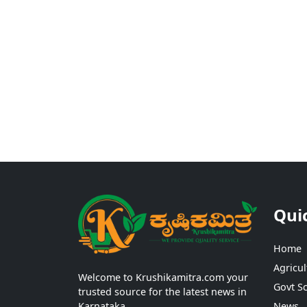
Qui
Home
Agricul
Welcome to Krushikamitra.com your
Govt S
trusted source for the latest news in
Karnataka.
News