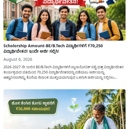
Scholorship Amount-BE/B.Tech ವಿದ್ಯಾರ್ಥಿಗಳಿಗೆ ₹70,250
ವಿದ್ಯಾರ್ಥಿವೇತನ! ಇಂದೇ ಅರ್ಜಿ ಸಲ್ಲಿಸಿ!
August 6, 2026
2026-2027 ನೇ ಸಾಲಿನ BE/B.Tech ವಿದ್ಯಾರ್ಥಿಗಳಿಗೆ ಪ್ಯಾನಾಸೋನಿಕ್ ರಟ್ಟಿ ಛತ್ರ್ ವಿದ್ಯಾರ್ಥಿವೇತನ
ಕಾರ್ಯಕ್ರಮದ ವತಿಯಿಂದ 70,250 ವಿದ್ಯಾರ್ಥಿವೇತನವನ್ನು ಪಡೆಯಲು ಅರ್ಜಿಯನ್ನು
ಆಹ್ವಾನಿಸಲಾಗಿದ್ದು, ಕೊನೆಯ ದಿನಾಂಕ ಮುಕ್ತಾಯವಾಗುವುದ ಒಳಗಾಗಿ ಅರ್ಜಿಯನ್ನು ಸಲ್ಲಿಸಲು
ಕೋರಿದೆ. ಆರ್ಥಿಕವಾಗಿ ಹಿಂದುಳಿದ ಹಾಗೂ ಬಡ ಕುಟುಂಬ ವರ್ಗದ ವಿದ್ಯಾರ್ಥಿಗಳು ಅವರ ಮುಂದಿನ
ಶಿಕ್ಷಣವನ್ನು ಮುಂದುವರಿಸಲು ಯಾವುದೇ ಅಡಚಣೆಯಾಗದಂತೆ ನೋಡಿಕೊಳ್ಳಲು ಈ ಯೋಜನೆಯನ್ನು
ಜಾರಿಗೆ...