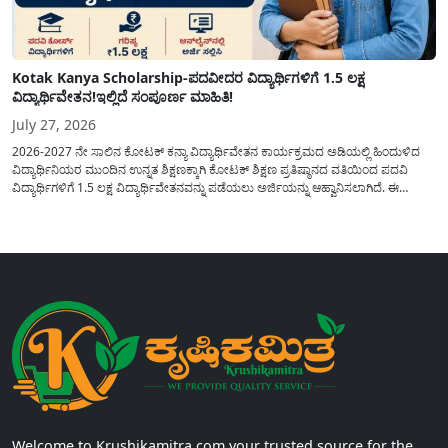
Kotak Kanya Scholarship-ಪದವೀದರ ವಿದ್ಯಾರ್ಥಿಗಳಿಗೆ 1.5 ಲಕ್ಷ
ವಿದ್ಯಾರ್ಥಿವೇತನ!ಇಲ್ಲಿದೆ ಸಂಪೂರ್ಣ ಮಾಹಿತಿ!
July 27, 2026
2026-2027 ನೇ ಸಾಲಿನ ಕೋಟಕ್ ಕನ್ಯಾ ವಿದ್ಯಾರ್ಥಿವೇತನ ಕಾರ್ಯಕ್ರಮದ ಅಡಿಯಲ್ಲಿ ಹಿಂದುಳಿದ
ವಿದ್ಯಾರ್ಥಿನಿಯರ ಮುಂದಿನ ಉನ್ನತ ಶಿಕ್ಷಣಕ್ಕಾಗಿ ಕೋಟಕ್ ಶಿಕ್ಷಣ ಪ್ರತಿಷ್ಠಾನದ ವತಿಯಿಂದ ಪದವಿ
ವಿದ್ಯಾರ್ಥಿಗಳಿಗೆ 1.5 ಲಕ್ಷ ವಿದ್ಯಾರ್ಥಿವೇತನವನ್ನು ಪಡೆಯಲು ಅರ್ಜಿಯನ್ನು ಆಹ್ವಾನಿಸಲಾಗಿದೆ. ಈ
ವಿದ್ಯಾರ್ಥಿವೇತನವು 12 ನೇ ತರಗತಿಯಲ್ಲಿ ಉತ್ತೀರ್ಣರಾಗಿರುವ ಮತ್ತು ಪ್ರತಿಷ್ಠಿತ ವೃತ್ತಿಪರ ಪದವಿ
ಕೋರ್ಸ್‌ಗಳಲ್ಲಿ ಸೇರಲು ಬಯಸುವ ಅರ್ಹ ವಿದ್ಯಾರ್ಥಿನಿಯರು...
Welcome to Krushikamitra.com your trusted source for the