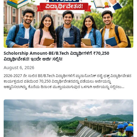
Scholorship Amount-BE/B.Tech ವಿದ್ಯಾರ್ಥಿಗಳಿಗೆ ₹70,250
ವಿದ್ಯಾರ್ಥಿವೇತನ! ಇಂದೇ ಅರ್ಜಿ ಸಲ್ಲಿಸಿ!
August 6, 2026
2026-2027 ನೇ ಸಾಲಿನ BE/B.Tech ವಿದ್ಯಾರ್ಥಿಗಳಿಗೆ ಪ್ಯಾನಾಸೋನಿಕ್ ರಟ್ಟಿ ಛತ್ರ್ ವಿದ್ಯಾರ್ಥಿವೇತನ
ಕಾರ್ಯಕ್ರಮದ ವತಿಯಿಂದ 70,250 ವಿದ್ಯಾರ್ಥಿವೇತನವನ್ನು ಪಡೆಯಲು ಅರ್ಜಿಯನ್ನು
ಆಹ್ವಾನಿಸಲಾಗಿದ್ದು, ಕೊನೆಯ ದಿನಾಂಕ ಮುಕ್ತಾಯವಾಗುವುದ ಒಳಗಾಗಿ ಅರ್ಜಿಯನ್ನು ಸಲ್ಲಿಸಲು
ಕೋರಿದೆ. ಆರ್ಥಿಕವಾಗಿ ಹಿಂದುಳಿದ ಹಾಗೂ ಬಡ ಕುಟುಂಬ ವರ್ಗದ ವಿದ್ಯಾರ್ಥಿಗಳು ಅವರ ಮುಂದಿನ
ಶಿಕ್ಷಣವನ್ನು ಮುಂದುವರಿಸಲು ಯಾವುದೇ ಅಡಚಣೆಯಾಗದಂತೆ ನೋಡಿಕೊಳ್ಳಲು ಈ ಯೋಜನೆಯನ್ನು
ಜಾರಿಗೆ...