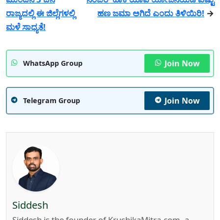
ರಾಜ್ಯದಲ್ಲಿ ಈ ಜಿಲ್ಲೆಗಳಲ್ಲಿ
ಹಣ ಜಮಾ ಅಗಿದೆ ಎಂದು ತಿಳಿಯಿರಿ!
→
ಮಳೆ ಸಾಧ್ಯತೆ!
Join Now
WhatsApp Group
Join Now
Telegram Group
Siddesh
Siddesh is the founder of KrushikaMitra.com, a