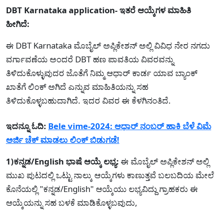
DBT Karnataka application- ಇತರೆ ಆಯ್ಕೆಗಳ ಮಾಹಿತಿ
ಹೀಗಿದೆ:
ಈ DBT Karnataka ಮೊಬೈಲ್ ಅಪ್ಲಿಕೇಶನ್ ಅಲ್ಲಿ ವಿವಿಧ ನೇರ ನಗದು
ವರ್ಗಾವಣೆಯ ಅಂದರೆ DBT ಹಣ ಪಾವತಿಯ ವಿವರವನ್ನು
ತಿಳಿದುಕೊಳ್ಳುವುದರ ಜೊತೆಗೆ ನಿಮ್ಮ ಆಧಾರ್ ಕಾರ್ಡ ಯಾವ ಬ್ಯಾಂಕ್
ಖಾತೆಗೆ ಲಿಂಕ್ ಅಗಿದೆ ಎನ್ನುವ ಮಾಹಿತಿಯನ್ನು ಸಹ
ತಿಳಿದುಕೊಳ್ಳಬಹುದಾಗಿದೆ. ಇದರ ವಿವರ ಈ ಕೆಳಗಿನಂತಿದೆ.
ಇದನ್ನೂ ಓದಿ:
Bele vime-2024: ಆಧಾರ್ ನಂಬರ್ ಹಾಕಿ ಬೆಳೆ ವಿಮೆ
ಅರ್ಜಿ ಚೆಕ್ ಮಾಡಲು ಲಿಂಕ್ ಬಿಡುಗಡೆ!
1)ಕನ್ನಡ/English ಭಾಷೆ ಆಯ್ಕೆ ಲಭ್ಯ:
ಈ ಮೊಬೈಲ್ ಅಪ್ಲಿಕೇಶನ್ ಅಲ್ಲಿ
ಮುಖ ಪುಟದಲ್ಲಿ ಒಟ್ಟು ನಾಲ್ಕು ಆಯ್ಕೆಗಳು ಕಾಣುತ್ತವೆ ಬಲಬದಿಯ ಮೇಲೆ
ಕೊನೆಯಲ್ಲಿ "ಕನ್ನಡ/English" ಆಯ್ಕೆಯು ಲಭ್ಯವಿದ್ದು ಗ್ರಾಹಕರು ಈ
ಆಯ್ಕೆಯನ್ನು ಸಹ ಬಳಕೆ ಮಾಡಿಕೊಳ್ಳಬವುದು,