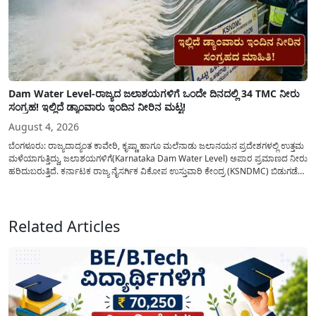
Dam Water Level-ರಾಜ್ಯದ ಜಲಾಶಯಗಳಿಗೆ ಒಂದೇ ದಿನದಲ್ಲಿ 34 TMC ನೀರು
ಸಂಗ್ರಹ! ಇಲ್ಲಿದೆ ಡ್ಯಾಂವಾರು ಇಂದಿನ ನೀರಿನ ಮಟ್ಟ!
August 4, 2026
ಬೆಂಗಳೂರು: ರಾಜ್ಯದಾದ್ಯಂತ ಕಾವೇರಿ, ಕೃಷ್ಣಾ ಹಾಗೂ ಮಲೆನಾಡು ಜಲಾನಯನ ಪ್ರದೇಶಗಳಲ್ಲಿ ಉತ್ತಮ
ಮಳೆಯಾಗುತ್ತಿದ್ದು, ಜಲಾಶಯಗಳಿಗೆ(Karnataka Dam Water Level) ಅಪಾರ ಪ್ರಮಾಣದ ನೀರು
ಹರಿದುಬರುತ್ತಿದೆ. ಕರ್ನಾಟಕ ರಾಜ್ಯ ನೈಸರ್ಗಿಕ ವಿಕೋಪ ಉಸ್ತುವಾರಿ ಕೇಂದ್ರ (KSNDMC) ಬಿಡುಗಡೆ
ಮಾಡಿರುವ ಆಗಸ್ಟ್ 04, 2026ರ ವರದಿಯಂತೆ, ರಾಜ್ಯದ ಪ್ರಮುಖ 14 ಜಲಾಶಯಗಳಿಗೆ ಒಂದೇ
ದಿನದಲ್ಲಿ ಬರೋಬ್ಬರಿ 34.8 TMC...
Related Articles