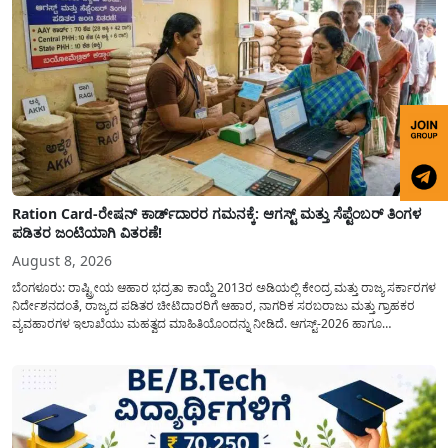
Ration Card-ರೇಷನ್ ಕಾರ್ಡ್‍ದಾರರ ಗಮನಕ್ಕೆ: ಆಗಸ್ಟ್ ಮತ್ತು ಸೆಪ್ಟೆಂಬರ್ ತಿಂಗಳ
ಪಡಿತರ ಜಂಟಿಯಾಗಿ ವಿತರಣೆ!
August 8, 2026
ಬೆಂಗಳೂರು: ರಾಷ್ಟ್ರೀಯ ಆಹಾರ ಭದ್ರತಾ ಕಾಯ್ದೆ 2013ರ ಅಡಿಯಲ್ಲಿ ಕೇಂದ್ರ ಮತ್ತು ರಾಜ್ಯ ಸರ್ಕಾರಗಳ
ನಿರ್ದೇಶನದಂತೆ, ರಾಜ್ಯದ ಪಡಿತರ ಚೀಟಿದಾರರಿಗೆ ಆಹಾರ, ನಾಗರಿಕ ಸರಬರಾಜು ಮತ್ತು ಗ್ರಾಹಕರ
ವ್ಯವಹಾರಗಳ ಇಲಾಖೆಯು ಮಹತ್ವದ ಮಾಹಿತಿಯೊಂದನ್ನು ನೀಡಿದೆ. ಆಗಸ್ಟ್-2026 ಹಾಗೂ
ಸೆಪ್ಟೆಂಬರ್-2026 ಈ ಎರಡೂ ತಿಂಗಳ ಆಹಾರ ಧಾನ್ಯಗಳ ವಿತರಣೆಯನ್ನು ಆಗಸ್ಟ್ ಮಾಹೆಯಲ್ಲೇ ಒಟ್ಟಿಗೆ
(ಜಂಟಿಯಾಗಿ) ನೀಡಲು ನಿರ್ಧರಿಸಲಾಗಿದೆ....