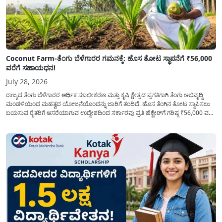
Coconut Farm-ತೆಂಗು ಬೆಳೆಗಾರರ ಗಮನಕ್ಕೆ: ಹೊಸ ತೋಟ ಸ್ಥಾಪನೆಗೆ ₹56,000
ವರೆಗೆ ಸಹಾಯಧನ!
July 28, 2026
ರಾಜ್ಯದ ತೆಂಗು ಬೆಳೆಗಾರರ ಆರ್ಥಿಕ ಸಬಲೀಕರಣ ಮತ್ತು ಕೃಷಿ ಕ್ಷೇತ್ರದ ಪ್ರಗತಿಗಾಗಿ ತೆಂಗು ಅಭಿವೃದ್ದಿ
ಮಂಡಳಿಯಿಂದ ಮಹತ್ವದ ಯೋಜನೆಯೊಂದನ್ನು ಜಾರಿಗೆ ತಂದಿದೆ. ಹೊಸ ತೆಂಗಿನ ತೋಟ ಸ್ಥಾಪಿಸಲು
ಬಯಸುವ ರೈತರಿಗೆ ಆಸರೆಯಾಗುವ ಉದ್ದೇಶದಿಂದ ಸರ್ಕಾರವು ಪ್ರತಿ ಹೆಕ್ಟೇರ್‌ಗೆ ಗರಿಷ್ಠ ₹56,000 ವರೆಗೆ
ಧನಸಹಾಯ ಪಡೆಯಲು ಅರ್ಜಿಯನ್ನು ಆಹ್ವಾನಿಸಿದೆ. ತೆಂಗು ಅಭಿವೃದ್ದಿ ಮಂಡಳಿಯ ಯೋಜನೆ
ಅಡಿಯಲ್ಲಿ ನೀಡಲಾಗುವ...