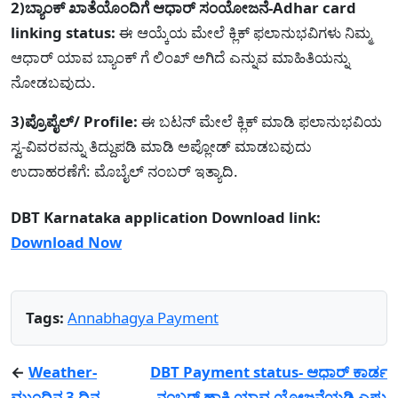
2)ಬ್ಯಾಂಕ್ ಖಾತೆಯೊಂದಿಗೆ ಆಧಾರ್ ಸಂಯೋಜನೆ-Adhar card
linking status:
ಈ ಆಯ್ಕೆಯ ಮೇಲೆ ಕ್ಲಿಕ್ ಫಲಾನುಭವಿಗಳು ನಿಮ್ಮ
ಆಧಾರ್ ಯಾವ ಬ್ಯಾಂಕ್ ಗೆ ಲಿಂಖ್ ಅಗಿದೆ ಎನ್ನುವ ಮಾಹಿತಿಯನ್ನು
ನೋಡಬವುದು.
3)ಪ್ರೊಪೈಲ್/ Profile:
ಈ ಬಟನ್ ಮೇಲೆ ಕ್ಲಿಕ್ ಮಾಡಿ ಫಲಾನುಭವಿಯ
ಸ್ವ-ವಿವರವನ್ನು ತಿದ್ದುಪಡಿ ಮಾಡಿ ಅಪ್ಲೋಡ್ ಮಾಡಬವುದು
ಉದಾಹರಣೆಗೆ: ಮೊಬೈಲ್ ನಂಬರ್ ಇತ್ಯಾದಿ.
DBT Karnataka application Download link:
Download Now
Tags:
Annabhagya Payment
←
Weather-
DBT Payment status- ಆಧಾರ್ ಕಾರ್ಡ
ಮುಂದಿನ 3 ದಿನ
ನಂಬರ್ ಹಾಕಿ ಯಾವ ಯೋಜನೆಯಡಿ ಎಷ್ಟು