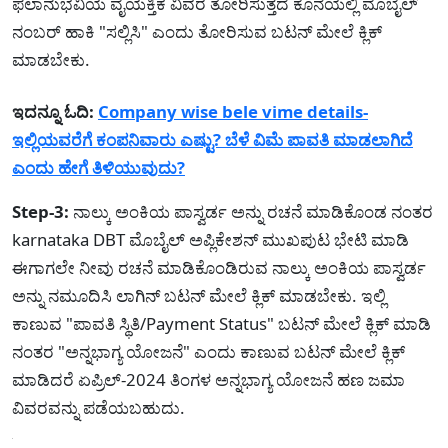
ಫಲಾನುಭವಿಯ ವೈಯಕ್ತಿಕ ವಿವರ ತೋರಿಸುತ್ತದೆ ಕೊನೆಯಲ್ಲಿ ಮೊಬೈಲ್
ನಂಬರ್ ಹಾಕಿ "ಸಲ್ಲಿಸಿ" ಎಂದು ತೋರಿಸುವ ಬಟನ್ ಮೇಲೆ ಕ್ಲಿಕ್
ಮಾಡಬೇಕು.
ಇದನ್ನೂ ಓದಿ:
Company wise bele vime details-
ಇಲ್ಲಿಯವರೆಗೆ ಕಂಪನಿವಾರು ಎಷ್ಟು? ಬೆಳೆ ವಿಮೆ ಪಾವತಿ ಮಾಡಲಾಗಿದೆ
ಎಂದು ಹೇಗೆ ತಿಳಿಯುವುದು?
Step-3:
ನಾಲ್ಕು ಅಂಕಿಯ ಪಾಸ್ವರ್ಡ ಅನ್ನು ರಚನೆ ಮಾಡಿಕೊಂಡ ನಂತರ
karnataka DBT ಮೊಬೈಲ್ ಅಪ್ಲಿಕೇಶನ್ ಮುಖಪುಟ ಭೇಟಿ ಮಾಡಿ
ಈಗಾಗಲೇ ನೀವು ರಚನೆ ಮಾಡಿಕೊಂಡಿರುವ ನಾಲ್ಕು ಅಂಕಿಯ ಪಾಸ್ವರ್ಡ
ಅನ್ನು ನಮೂದಿಸಿ ಲಾಗಿನ್ ಬಟನ್ ಮೇಲೆ ಕ್ಲಿಕ್ ಮಾಡಬೇಕು. ಇಲ್ಲಿ
ಕಾಣುವ "ಪಾವತಿ ಸ್ಥಿತಿ/Payment Status" ಬಟನ್ ಮೇಲೆ ಕ್ಲಿಕ್ ಮಾಡಿ
ನಂತರ "ಅನ್ನಭಾಗ್ಯ ಯೋಜನೆ" ಎಂದು ಕಾಣುವ ಬಟನ್ ಮೇಲೆ ಕ್ಲಿಕ್
ಮಾಡಿದರೆ ಏಪ್ರಿಲ್-2024 ತಿಂಗಳ ಅನ್ನಭಾಗ್ಯ ಯೋಜನೆ ಹಣ ಜಮಾ
ವಿವರವನ್ನು ಪಡೆಯಬಹುದು.