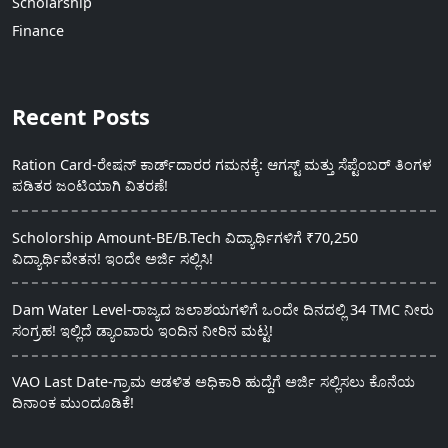
Scholarship
Finance
Recent Posts
Ration Card-ರೇಷನ್ ಕಾರ್ಡ್‍ದಾರರ ಗಮನಕ್ಕೆ: ಆಗಸ್ಟ್ ಮತ್ತು ಸೆಪ್ಟೆಂಬರ್ ತಿಂಗಳ
ಪಡಿತರ ಜಂಟಿಯಾಗಿ ವಿತರಣೆ!
Scholorship Amount-BE/B.Tech ವಿದ್ಯಾರ್ಥಿಗಳಿಗೆ ₹70,250
ವಿದ್ಯಾರ್ಥಿವೇತನ! ಇಂದೇ ಅರ್ಜಿ ಸಲ್ಲಿಸಿ!
Dam Water Level-ರಾಜ್ಯದ ಜಲಾಶಯಗಳಿಗೆ ಒಂದೇ ದಿನದಲ್ಲಿ 34 TMC ನೀರು
ಸಂಗ್ರಹ! ಇಲ್ಲಿದೆ ಡ್ಯಾಂವಾರು ಇಂದಿನ ನೀರಿನ ಮಟ್ಟ!
VAO Last Date-ಗ್ರಾಮ ಆಡಳಿತ ಅಧಿಕಾರಿ ಹುದ್ದೆಗೆ ಅರ್ಜಿ ಸಲ್ಲಿಸಲು ಕೊನೆಯ
ದಿನಾಂಕ ಮುಂದೂಡಿಕೆ!