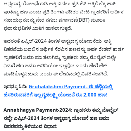
ಅನ್ನಭಾಗ್ಯ ಯೋಜನೆಯಡಿ ಅಕ್ಕಿ ಬದಲು ಪ್ರತಿ ಕೆಜಿ ಅಕ್ಕಿಗೆ ಲೆಕ್ಕ ಹಾಕಿ
ಇಂತಿಷ್ಟು ಹಣ ಎಂದು ಪ್ರತಿ ತಿಂಗಳು ಪಡಿತರ ಚೀಟಿ ಗ್ರಾಹಕರಿಗೆ ಅರ್ಥಿಕ
ಸಹಾಯಧನವನ್ನು ನೇರ ನಗದು ವರ್ಗಾವಣೆ(DBT) ಮೂಲಕ
ಫಲಾನುಭವಿಗಳ ಖಾತೆಗೆ ಹಾಕಲಾಗುತ್ತದೆ.
ಇದರಂತೆ ಏಪ್ರಿಲ್-2024 ತಿಂಗಳ ಅನ್ನಭಾಗ್ಯ ಯೋಜನೆಯ ಅಕ್ಕಿ
ವಿತರಣೆಯ ಬದಲಿನ ಅರ್ಥಿಕ ನೆರವಿನ ಹಣವನ್ನು ಅರ್ಹ ರೇಶನ್ ಕಾರ್ಡ
ಗ್ರಾಹಕರಿಗೆ ಜಮಾ ಮಾಡಲಾಗಿದ್ದು ಗ್ರಾಹಕರು ತಮ್ಮ ಮೊಬೈಲ್ ನಲ್ಲೇ
ನಿಮಗೆ ಹಣ ಜಮಾ ಅಗಿದಿಯೋ ಇಲ್ಲವೋ ಎಂದು ಹೇಗೆ ಚೆಕ್
ಮಾಡಿಕೊಳ್ಳಬಹುದು ಎಂದು ಈ ಲೇಖನದಲ್ಲಿ ವಿವರಿಸಲಾಗಿದೆ.
ಇದನ್ನೂ ಓದಿ:
Gruhalakshmi Payment- ಈ ಪಟ್ಟಿಯಲ್ಲಿ
ಹೆಸರಿರುವವರಿಗೆ ಇಲ್ಲ ಗೃಹಲಕ್ಷ್ಮಿ ಯೋಜನೆ ರೂ 2,000 ಹಣ!
Annabhagya Payment-2024: ಗ್ರಾಹಕರು ತಮ್ಮ ಮೊಬೈಲ್
ನಲ್ಲೇ ಏಪ್ರಿಲ್-2024 ತಿಂಗಳ ಅನ್ನಭಾಗ್ಯ ಯೋಜನೆ ಹಣ ಜಮಾ
ವಿವರವನ್ನು ತಿಳಿಯುವ ವಿಧಾನ: