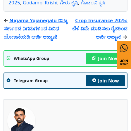
2025
,
Godambi Krishi
,
ಗೇರು ಕೃಷಿ
,
ಗೊಡಂಬಿ ಕೃಷಿ
←
Nigama Yojanegalu-ರಾಜ್ಯ
Crop Insurance-2025:
ಸರ್ಕಾರದ ನಿಗಮಗಳಿಂದ ವಿವಿಧ
ಬೆಳೆ ವಿಮೆ ಮಾಡಿಸಲು ರೈತರಿಂದ
ಯೋಜನೆಯಡಿ ಅರ್ಜಿ ಆಹ್ವಾನ!
ಅರ್ಜಿ ಆಹ್ವಾನ!
→
Join Now
WhatsApp Group
Join Now
Telegram Group