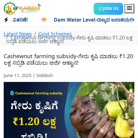
JOIN US
ವಿತರಣೆ!
✱
Dam Water Level-ರಾಜ್ಯದ ಜಲಾಶಯಗಳಿಗೆ ಒಂದೇ ದಿನ
Latest News
Govt Schemes
Cashewnut farming subsidy-ಗೇರು ಕೃಷಿ ಮಾಡಲು ₹1.20 ಲಕ್ಷ
ಸಬ್ಸಿಡಿ ಪಡೆಯಲು ಅರ್ಜಿ ಆಹ್ವಾನ!
Cashewnut farming subsidy-ಗೇರು ಕೃಷಿ ಮಾಡಲು ₹1.20
ಲಕ್ಷ ಸಬ್ಸಿಡಿ ಪಡೆಯಲು ಅರ್ಜಿ ಆಹ್ವಾನ!
June 11, 2025 | Siddesh