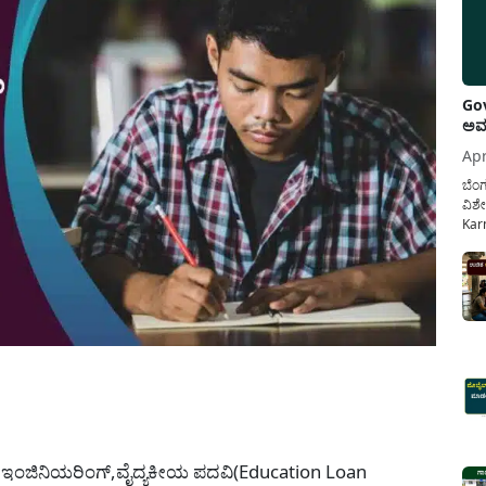
Gov
ಅವಧ
Apr
ಬೆಂಗ
ವಿಶೇ
Karn
ನೌಕ
ಸರ್ಕ
ಕಲ್ಯ
pp
ಗಳಿಗೆ ಇಂಜಿನಿಯರಿಂಗ್,ವೈದ್ಯಕೀಯ ಪದವಿ(Education Loan