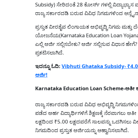
Subsidy) ಸೇರಿದಂತೆ 28 ಕೋರ್ಸ್ ಗಳಲ್ಲಿ ವಿದ್ಯಾಭ್ಯಾ
ರಾಜ್ಯ ಸರ್ಕಾರದಡಿ ಬರುವ ವಿವಿಧ ನಿಗಮಗಳಿಂದ ಆನ್ಲೈನ
ಪ್ರಸ್ತುತ ವೀರಶೈವ ಲಿಂಗಾಯತ ಅಭಿವೃದ್ಧಿ ನಿಗಮ ಮತ್ತು
ಯೋಜನೆಯ(Karnataka Education Loan Yojana) ಪ
ಎಲ್ಲಿ ಅರ್ಜಿ ಸಲ್ಲಿಸಬೇಕು? ಅರ್ಜಿ ಸಲ್ಲಿಸುವ ವಿಧಾನ ಹೇ
ಪ್ರಕಟಿಸಲಾಗಿದೆ.
ಇದನ್ನೂ ಓದಿ:
Vibhuti Ghataka Subsidy- ₹4.00 ಲ
ಅರ್ಜಿ!
Karnataka Education Loan Scheme-ಅತೀ ಕಡಿಮೆ
ರಾಜ್ಯ ಸರ್ಕಾರದಡಿ ಬರುವ ವಿವಿಧ ಅಭಿವೃದ್ಧಿ ನಿಗಮಗಳಿ
ಪಡೆದ ಅರ್ಹ ವಿದ್ಯಾರ್ಥಿಗಳಿಗೆ ಶಿಕ್ಷಣಕ್ಕೆ ನೆರವಾಗಲು ಅತ
ಲಕ್ಷದಿಂದ ₹5.00 ಲಕ್ಷದವರೆಗೆ ಸಾಲವನ್ನು ಒದಗಿಸಲು 
ನಿಗಮದಿಂದ ಪ್ರಸ್ತುತ ಅರ್ಜಿಯನ್ನು ಆಹ್ವಾನಿಸಲಾಗಿದೆ.