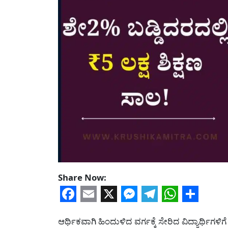
Share Now:
Facebook
Email
X
Messenger
Telegram
WhatsA
Share
ಆರ್ಥಿಕವಾಗಿ ಹಿಂದುಳಿದ ವರ್ಗಕ್ಕೆ ಸೇರಿದ ವಿದ್ಯಾರ್ಥಿ