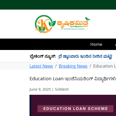
Home
TMC ನೀರು ಸಂಗ್ರಹ! ಇಲ್ಲಿದೆ ಡ್ಯಾಂವಾರು ಇಂದಿನ ನೀರಿನ ಮಟ್ಟ!
ಬ್ರೇಕಿಂಗ್ ನ್ಯೂಸ್:
✱
Latest News
Breaking News
Education Lo
Education Loan-ಇಂಜಿನಿಯರಿಂಗ್ ವಿದ್ಯಾರ್ಥಿಗಳಿಗೆ
June 9, 2025 | Siddesh