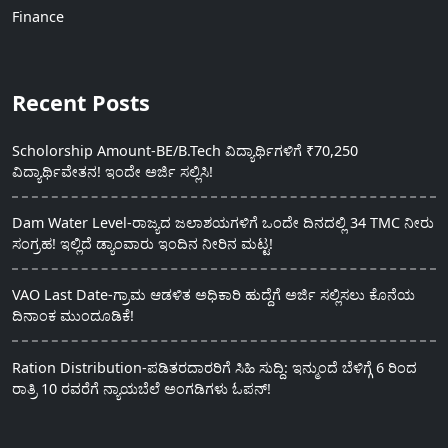
Finance
Recent Posts
Scholorship Amount-BE/B.Tech ವಿದ್ಯಾರ್ಥಿಗಳಿಗೆ ₹70,250
ವಿದ್ಯಾರ್ಥಿವೇತನ! ಇಂದೇ ಅರ್ಜಿ ಸಲ್ಲಿಸಿ!
Dam Water Level-ರಾಜ್ಯದ ಜಲಾಶಯಗಳಿಗೆ ಒಂದೇ ದಿನದಲ್ಲಿ 34 TMC ನೀರು
ಸಂಗ್ರಹ! ಇಲ್ಲಿದೆ ಡ್ಯಾಂವಾರು ಇಂದಿನ ನೀರಿನ ಮಟ್ಟ!
VAO Last Date-ಗ್ರಾಮ ಆಡಳಿತ ಅಧಿಕಾರಿ ಹುದ್ದೆಗೆ ಅರ್ಜಿ ಸಲ್ಲಿಸಲು ಕೊನೆಯ
ದಿನಾಂಕ ಮುಂದೂಡಿಕೆ!
Ration Distribution-ಪಡಿತರದಾರರಿಗೆ ಸಿಹಿ ಸುದ್ದಿ: ಇನ್ಮುಂದೆ ಬೆಳಿಗ್ಗೆ 6 ರಿಂದ
ರಾತ್ರಿ 10 ರವರೆಗೆ ನ್ಯಾಯಬೆಲೆ ಅಂಗಡಿಗಳು ಓಪನ್!