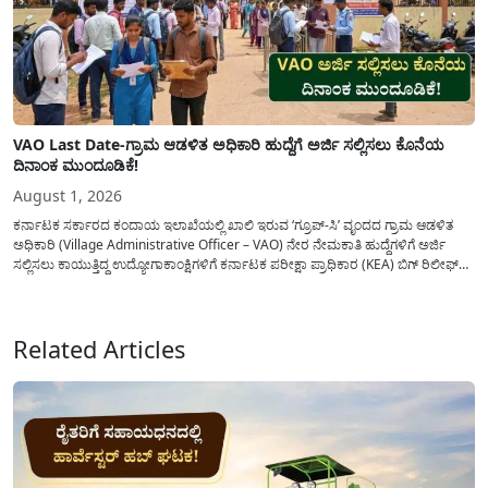
VAO Last Date-ಗ್ರಾಮ ಆಡಳಿತ ಅಧಿಕಾರಿ ಹುದ್ದೆಗೆ ಅರ್ಜಿ ಸಲ್ಲಿಸಲು ಕೊನೆಯ
ದಿನಾಂಕ ಮುಂದೂಡಿಕೆ!
August 1, 2026
ಕರ್ನಾಟಕ ಸರ್ಕಾರದ ಕಂದಾಯ ಇಲಾಖೆಯಲ್ಲಿ ಖಾಲಿ ಇರುವ ‘ಗ್ರೂಪ್-ಸಿ’ ವೃಂದದ ಗ್ರಾಮ ಆಡಳಿತ
ಅಧಿಕಾರಿ (Village Administrative Officer – VAO) ನೇರ ನೇಮಕಾತಿ ಹುದ್ದೆಗಳಿಗೆ ಅರ್ಜಿ
ಸಲ್ಲಿಸಲು ಕಾಯುತ್ತಿದ್ದ ಉದ್ಯೋಗಾಕಾಂಕ್ಷಿಗಳಿಗೆ ಕರ್ನಾಟಕ ಪರೀಕ್ಷಾ ಪ್ರಾಧಿಕಾರ (KEA) ಬಿಗ್ ರಿಲೀಫ್
ನೀಡಿದೆ. ಅರ್ಜಿ ಸಲ್ಲಿಕೆಯ ಅವಧಿಯನ್ನು ವಿಸ್ತರಿಸಿ ಅಧಿಕೃತ ಪ್ರಕಟಣೆ ಹೊರಡಿಸಿದ್ದು, ಇದುವರೆಗೆ ಅರ್ಜಿ
ಸಲ್ಲಿಸಲು...
Related Articles