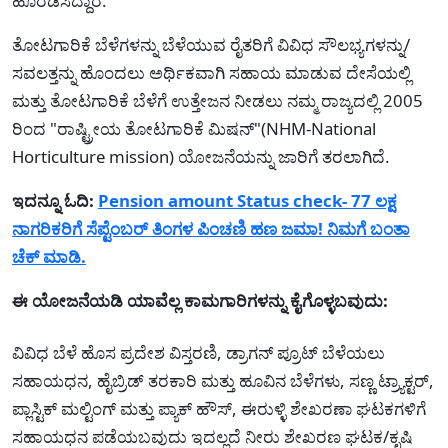
ಹೊರಡಿಸಿದ್ದಾರೆ.
ತೋಟಗಾರಿಕೆ ಬೆಳೆಗಳನ್ನು ಬೆಳೆಯುವ ರೈತರಿಗೆ ವಿವಿಧ ಸೌಲಭ್ಯಗಳನ್ನು/
ಸವಲತ್ತನ್ನು ಹೊಂದಲು ಅರ್ಥಿಕವಾಗಿ ಸಹಾಯ ಮಾಡುವ ದೇಸೆಯಲ್ಲಿ
ಮತ್ತು ತೋಟಗಾರಿಕೆ ಬೆಳೆಗೆ ಉತ್ತೇಜನ ನೀಡಲು ನಮ್ಮ ರಾಜ್ಯದಲ್ಲಿ 2005
ರಿಂದ "ರಾಷ್ಟ್ರೀಯ ತೋಟಗಾರಿಕೆ ಮಿಷನ್‌"(NHM-National
Horticulture mission) ಯೋಜನೆಯನ್ನು ಜಾರಿಗೆ ತರಲಾಗಿದೆ.
ಇದನ್ನೂ ಓದಿ:
Pension amount Status check- 77 ಲಕ್ಷ
ನಾಗರಿಕರಿಗೆ ಸೆಪ್ಟೆಂಬರ್ ತಿಂಗಳ ಪಿಂಚಣಿ ಹಣ ಜಮಾ! ನಿಮಗೆ ಬಂತಾ
ಚೆಕ್ ಮಾಡಿ.
ಈ ಯೋಜನೆಯಡಿ ಯಾವೆಲ್ಲ ಕಾಮಗಾರಿಗಳನ್ನು ಕೈಗೊಳ್ಳಬವುದು:
ವಿವಿಧ ಬೆಳೆ ಹೊಸ ಪ್ರದೇಶ ವಿಸ್ತರಣಿ, ಡ್ರಾಗನ್ ಪ್ರೂಟ್ ಬೆಳೆಯಲು
ಸಹಾಯಧನ, ಹೈಬ್ರಿಡ್ ತರಕಾರಿ ಮತ್ತು ಹೂವಿನ ಬೆಳೆಗಳು, ಸಣ್ಣ ಟ್ರ್ಯಾಕ್ಟರ್,
ಪ್ಲಾಸ್ಟಿಕ್ ಮಲ್ಟಿಂಗ್ ಮತ್ತು ಪ್ಯಾಕ್ ಹೌಸ್, ಈರುಳ್ಳಿ ಶೇಖರಣಾ ಘಟಕಗಳಿಗೆ
ಸಹಾಯಧನ ಪಡೆಯಬವುದು ಇದಲ್ಲದೆ ನೀರು ಶೇಖರಣ ಘಟಕ/ಕೃಷಿ