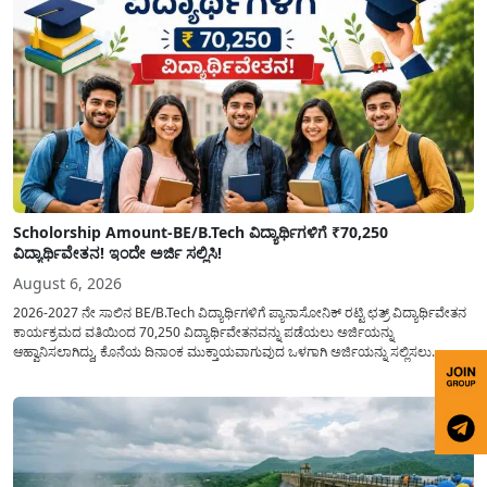
Scholorship Amount-BE/B.Tech ವಿದ್ಯಾರ್ಥಿಗಳಿಗೆ ₹70,250
ವಿದ್ಯಾರ್ಥಿವೇತನ! ಇಂದೇ ಅರ್ಜಿ ಸಲ್ಲಿಸಿ!
August 6, 2026
2026-2027 ನೇ ಸಾಲಿನ BE/B.Tech ವಿದ್ಯಾರ್ಥಿಗಳಿಗೆ ಪ್ಯಾನಾಸೋನಿಕ್ ರಟ್ಟಿ ಛತ್ರ್ ವಿದ್ಯಾರ್ಥಿವೇತನ
ಕಾರ್ಯಕ್ರಮದ ವತಿಯಿಂದ 70,250 ವಿದ್ಯಾರ್ಥಿವೇತನವನ್ನು ಪಡೆಯಲು ಅರ್ಜಿಯನ್ನು
ಆಹ್ವಾನಿಸಲಾಗಿದ್ದು, ಕೊನೆಯ ದಿನಾಂಕ ಮುಕ್ತಾಯವಾಗುವುದ ಒಳಗಾಗಿ ಅರ್ಜಿಯನ್ನು ಸಲ್ಲಿಸಲು
ಕೋರಿದೆ. ಆರ್ಥಿಕವಾಗಿ ಹಿಂದುಳಿದ ಹಾಗೂ ಬಡ ಕುಟುಂಬ ವರ್ಗದ ವಿದ್ಯಾರ್ಥಿಗಳು ಅವರ ಮುಂದಿನ
ಶಿಕ್ಷಣವನ್ನು ಮುಂದುವರಿಸಲು ಯಾವುದೇ ಅಡಚಣೆಯಾಗದಂತೆ ನೋಡಿಕೊಳ್ಳಲು ಈ ಯೋಜನೆಯನ್ನು
ಜಾರಿಗೆ...