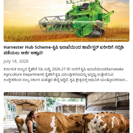
Harvester Hub Scheme-ಕೃಷಿ ಇಲಾಖೆಯಿಂದ ಹಾರ್ವೆಸ್ಟರ್ ಖರೀದಿಗೆ ಸಬ್ಸಿಡಿ
ಪಡೆಯಲು ಅರ್ಜಿ ಆಹ್ವಾನ!
July 18, 2026
ಕರ್ನಾಟಕ ರಾಜ್ಯದ ರೈತರಿಗೆ ಸಿಹಿ ಸುದ್ದಿ, 2026-27 ನೇ ಸಾಲಿಗೆ ಕೃಷಿ ಇಲಾಖೆಯಿಂದ(Karnataka
Agriculture Department) ರೈತರಿಗೆ ಕೃಷಿ ಯಾಂತ್ರೀಕರಣವನ್ನು ಇನ್ನಷ್ಟು ಉತ್ತೇಜಿಸುವ
ಉದ್ದೇಶದಿಂದ ರಾಜ್ಯ ಸರ್ಕಾರ ಮಹತ್ವದ ಹೆಜ್ಜೆ ಇಟ್ಟಿದೆ. ಕೃಷಿ ಕ್ಷೇತ್ರದಲ್ಲಿ ಆಧುನಿಕ ಯಂತ್ರೋಪಕರಣಗಳ
ಬಳಕೆ ದಿನದಿಂದ ದಿನಕ್ಕೆ ಹೆಚ್ಚುತ್ತಿದ್ದು ದೊಡ್ಡ ಮಟ್ಟದ ಹಾರ್ವೆಸ್ಟರ್ ಯಂತ್ರಗಳನ್ನು ಹಾಗೂ ಇನ್ನಿತರೆ
ಖರೀದಿಸಲು ಆರ್ಥಿಕ ನೆರವನ್ನು...