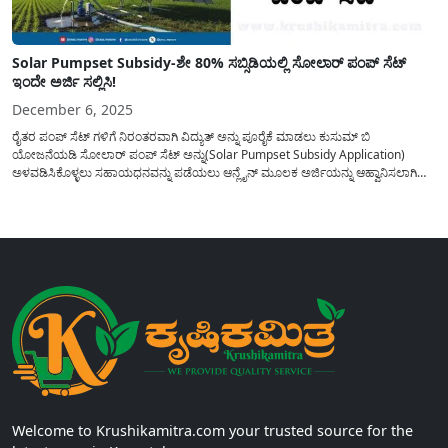
Solar Pumpset Subsidy-ಶೇ 80% ಸಬ್ಸಿಡಿಯಲ್ಲಿ ಸೋಲಾರ್ ಪಂಪ್ ಸೆಟ್
ಇಂದೇ ಅರ್ಜಿ ಸಲ್ಲಿಸಿ!
December 6, 2025
ರೈತರ ಪಂಪ್ ಸೆಟ್ ಗಳಿಗೆ ನಿರಂತರವಾಗಿ ವಿದ್ಯುತ್ ಅನ್ನು ಪೂರೈಕೆ ಮಾಡಲು ಕುಸುಮ್ ಬಿ
ಯೋಜನೆಯಡಿ ಸೋಲಾರ್ ಪಂಪ್ ಸೆಟ್ ಅನ್ನು(Solar Pumpset Subsidy Application)
ಅಳವಡಿಸಿಕೊಳ್ಳಲು ಸಹಾಯಧನವನ್ನು ಪಡೆಯಲು ಆನ್ಲೈನ್ ಮೂಲಕ ಅರ್ಜಿಯನ್ನು ಆಹ್ವಾನಿಸಲಾಗಿದ್ದು,
ಈ ಕುರಿತು ಸಂಪೂರ್ಣ ಮಾಹಿತಿಯನ್ನು ಇಂದಿನ ಲೇಖನದಲ್ಲಿ ಪ್ರಕಟಿಸಲಾಗಿದೆ. ಕೇಂದ್ರ ಮತ್ತು ರಾಜ್ಯ
ಸರಕಾರದಿಂದ ರೈತರಿಗೆ ಕೃಷಿ ಬೆಳೆಗಳಿಗೆ...
Welcome to Krushikamitra.com your trusted source for the