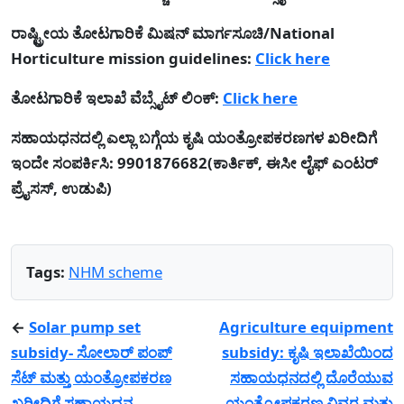
ರಾಷ್ಟ್ರೀಯ ತೋಟಗಾರಿಕೆ ಮಿಷನ್‌ ಮಾರ್ಗಸೂಚಿ/National
Horticulture mission guidelines:
Click here
ತೋಟಗಾರಿಕೆ ಇಲಾಖೆ ವೆಬ್ಸೈಟ್ ಲಿಂಕ್:
Click here
ಸಹಾಯಧನದಲ್ಲಿ ಎಲ್ಲಾ ಬಗ್ಗೆಯ ಕೃಷಿ ಯಂತ್ರೋಪಕರಣಗಳ ಖರೀದಿಗೆ
ಇಂದೇ ಸಂಪರ್ಕಿಸಿ: 9901876682(ಕಾರ್ತಿಕ್, ಈಸೀ ಲೈಫ್ ಎಂಟರ್
ಪ್ರೈಸಸ್, ಉಡುಪಿ)
Tags:
NHM scheme
←
Solar pump set
Agriculture equipment
subsidy- ಸೋಲಾರ್ ಪಂಪ್
subsidy: ಕೃಷಿ ಇಲಾಖೆಯಿಂದ
ಸೆಟ್ ಮತ್ತು ಯಂತ್ರೋಪಕರಣ
ಸಹಾಯಧನದಲ್ಲಿ ದೊರೆಯುವ
ಖರೀದಿಗೆ ಸಹಾಯಧನ
ಯಂತ್ರೋಪಕರಣ ವಿವರ ಮತ್ತು