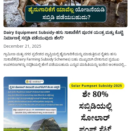
Dairy Equipment Subsidy-ಹಸು ಸಾಕಾಣಿಕೆಗೆ ಪೂರಕ ಯಂತ್ರ ಮತ್ತು ಕೊಟ್ಟಿ
ನಿರ್ಮಾಣಕ್ಕೆ ಸಬ್ಸಿಡಿ ಪಡೆಯುವುದು ಹೇಗೆ?
December 21, 2025
ಗ್ರಾಮೀಣ ಮತ್ತು ನಗರ ಪ್ರದೇಶದ ವ್ಯಾಪ್ತಿಯಲ್ಲಿ ಹೈನುಗಾರಿಕೆಯನ್ನು ಮಾಡುತ್ತಿರುವ ರೈತರು ಹಸು
ಸಾಕಾಣಿಕೆ(Dairy Farming Subsidy Schemes) ಬಹು ಮುಖ್ಯವಾಗಿ ಬೇಕಾಗುವ ಪ್ರಮುಖ
ಉಪಕರಣಗಳನ್ನು ಸಬ್ಸಿಡಿಯಲ್ಲಿ ಹೇಗೆ ಪಡೆಯಬಹುದು ಎನ್ನುವ ಮಾಹಿತಿಯನ್ನು ಇಂದಿನ ಅಂಕಣದಲ್ಲಿ
ಹಂಚಿಕೊಳ್ಳಲಾಗಿದ್ದು, ತಪ್ಪದೇ ಈ ಮಾಹಿತಿಯನ್ನು ನಿಮ್ಮ ವಾಟ್ಸಾಪ್ ಗುಂಪಿನಲ್ಲಿ ಶೇರ್ ಮಾಡಿ. ಹಾಲು
ಕರೆಯುವ(Milking Machine) ಮತ್ತು ಮೇವು ಕತ್ತರಿಸುವ...