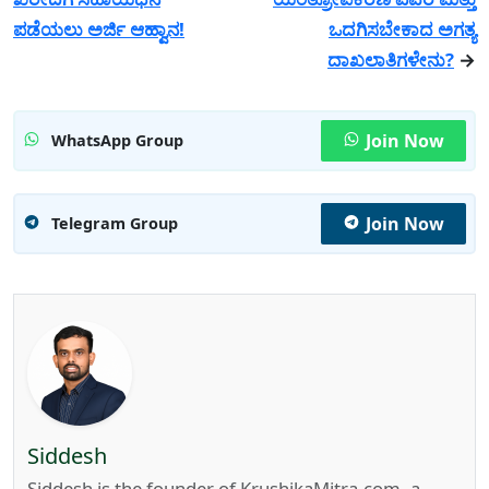
ಪಡೆಯಲು ಅರ್ಜಿ ಆಹ್ವಾನ!
ಒದಗಿಸಬೇಕಾದ ಅಗತ್ಯ
ದಾಖಲಾತಿಗಳೇನು?
→
Join Now
WhatsApp Group
Join Now
Telegram Group
Siddesh
Siddesh is the founder of KrushikaMitra.com, a