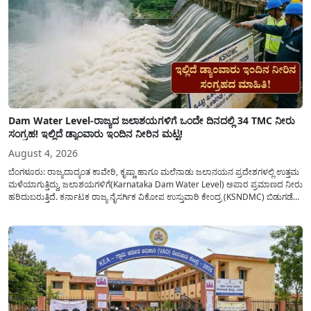
Dam Water Level-ರಾಜ್ಯದ ಜಲಾಶಯಗಳಿಗೆ ಒಂದೇ ದಿನದಲ್ಲಿ 34 TMC ನೀರು
ಸಂಗ್ರಹ! ಇಲ್ಲಿದೆ ಡ್ಯಾಂವಾರು ಇಂದಿನ ನೀರಿನ ಮಟ್ಟ!
August 4, 2026
ಬೆಂಗಳೂರು: ರಾಜ್ಯದಾದ್ಯಂತ ಕಾವೇರಿ, ಕೃಷ್ಣಾ ಹಾಗೂ ಮಲೆನಾಡು ಜಲಾನಯನ ಪ್ರದೇಶಗಳಲ್ಲಿ ಉತ್ತಮ
ಮಳೆಯಾಗುತ್ತಿದ್ದು, ಜಲಾಶಯಗಳಿಗೆ(Karnataka Dam Water Level) ಅಪಾರ ಪ್ರಮಾಣದ ನೀರು
ಹರಿದುಬರುತ್ತಿದೆ. ಕರ್ನಾಟಕ ರಾಜ್ಯ ನೈಸರ್ಗಿಕ ವಿಕೋಪ ಉಸ್ತುವಾರಿ ಕೇಂದ್ರ (KSNDMC) ಬಿಡುಗಡೆ
ಮಾಡಿರುವ ಆಗಸ್ಟ್ 04, 2026ರ ವರದಿಯಂತೆ, ರಾಜ್ಯದ ಪ್ರಮುಖ 14 ಜಲಾಶಯಗಳಿಗೆ ಒಂದೇ
ದಿನದಲ್ಲಿ ಬರೋಬ್ಬರಿ 34.8 TMC...