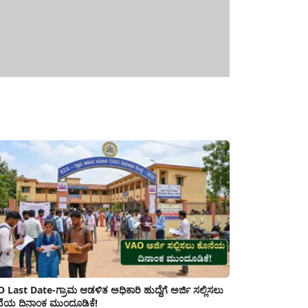
 Last Date-ಗ್ರಾಮ ಆಡಳಿತ ಅಧಿಕಾರಿ ಹುದ್ದೆಗೆ ಅರ್ಜಿ ಸಲ್ಲಿಸಲು
ೆಯ ದಿನಾಂಕ ಮುಂದೂಡಿಕೆ!