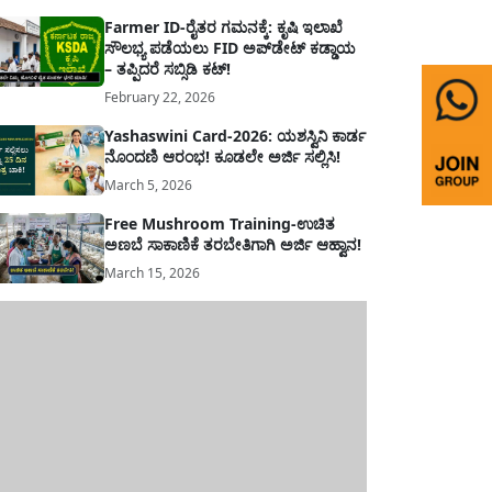
Farmer ID-ರೈತರ ಗಮನಕ್ಕೆ: ಕೃಷಿ ಇಲಾಖೆ
ಸೌಲಭ್ಯ ಪಡೆಯಲು FID ಅಪ್‌ಡೇಟ್ ಕಡ್ಡಾಯ
– ತಪ್ಪಿದರೆ ಸಬ್ಸಿಡಿ ಕಟ್!
February 22, 2026
Yashaswini Card-2026: ಯಶಸ್ವಿನಿ ಕಾರ್ಡ
ನೊಂದಣಿ ಆರಂಭ! ಕೂಡಲೇ ಅರ್ಜಿ ಸಲ್ಲಿಸಿ!
March 5, 2026
Free Mushroom Training-ಉಚಿತ
ಅಣಬೆ ಸಾಕಾಣಿಕೆ ತರಬೇತಿಗಾಗಿ ಅರ್ಜಿ ಆಹ್ವಾನ!
March 15, 2026