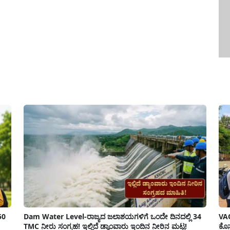
pp
50
Dam Water Level-ರಾಜ್ಯದ ಜಲಾಶಯಗಳಿಗೆ ಒಂದೇ ದಿನದಲ್ಲಿ 34
VAO
TMC ನೀರು ಸಂಗ್ರಹ! ಇಲ್ಲಿದೆ ಡ್ಯಾಂವಾರು ಇಂದಿನ ನೀರಿನ ಮಟ್ಟ!
ಕೊನ