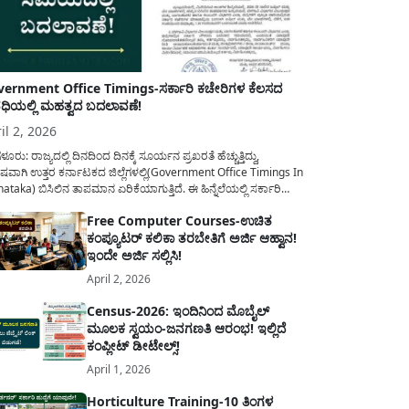
ernment Office Timings-ಸರ್ಕಾರಿ ಕಚೇರಿಗಳ ಕೆಲಸದ
ಿಯಲ್ಲಿ ಮಹತ್ವದ ಬದಲಾವಣೆ!
il 2, 2026
ಳೂರು: ರಾಜ್ಯದಲ್ಲಿ ದಿನದಿಂದ ದಿನಕ್ಕೆ ಸೂರ್ಯನ ಪ್ರಖರತೆ ಹೆಚ್ಚುತ್ತಿದ್ದು,
ಷವಾಗಿ ಉತ್ತರ ಕರ್ನಾಟಕದ ಜಿಲ್ಲೆಗಳಲ್ಲಿ(Government Office Timings In
ataka) ಬಿಸಿಲಿನ ತಾಪಮಾನ ಏರಿಕೆಯಾಗುತ್ತಿದೆ. ಈ ಹಿನ್ನೆಲೆಯಲ್ಲಿ ಸರ್ಕಾರಿ
ರರ ಹಿತದೃಷ್ಟಿಯಿಂದ ಹಾಗೂ ಸಾರ್ವಜನಿಕರ ಅನುಕೂಲಕ್ಕಾಗಿ ಕರ್ನಾಟಕ
Free Computer Courses-ಉಚಿತ
ಾರವು ಮಹತ್ವದ ನಿರ್ಧಾರವೊಂದನ್ನು ಕೈಗೊಂಡಿದೆ. ಕಿತ್ತೂರು ಕರ್ನಾಟಕ ಮತ್ತು
ಕಂಪ್ಯೂಟರ್ ಕಲಿಕಾ ತರಬೇತಿಗೆ ಅರ್ಜಿ ಆಹ್ವಾನ!
ಾಣ ಕರ್ನಾಟಕದ ಒಟ್ಟು 9 ಜಿಲ್ಲೆಗಳಲ್ಲಿ ಏಪ್ರಿಲ್...
ಇಂದೇ ಅರ್ಜಿ ಸಲ್ಲಿಸಿ!
April 2, 2026
Census-2026: ಇಂದಿನಿಂದ ಮೊಬೈಲ್
ಮೂಲಕ ಸ್ವಯಂ-ಜನಗಣತಿ ಆರಂಭ! ಇಲ್ಲಿದೆ
ಕಂಪ್ಲೀಟ್ ಡೀಟೇಲ್ಸ್!
April 1, 2026
Horticulture Training-10 ತಿಂಗಳ