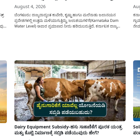
August 4, 2026
Aug
್ರ್
ಬೆಂಗಳೂರು: ರಾಜ್ಯದಾದ್ಯಂತ ಕಾವೇರಿ, ಕೃಷ್ಣಾ ಹಾಗೂ ಮಲೆನಾಡು ಜಲಾನಯನ
ಕರ್
ಪ್ರದೇಶಗಳಲ್ಲಿ ಉತ್ತಮ ಮಳೆಯಾಗುತ್ತಿದ್ದು, ಜಲಾಶಯಗಳಿಗೆ(Karnataka Dam
ಗ್ರಾ
ುವುದ
Water Level) ಅಪಾರ ಪ್ರಮಾಣದ ನೀರು ಹರಿದುಬರುತ್ತಿದೆ. ಕರ್ನಾಟಕ ರಾಜ್ಯ
ನೇಮಕ
ನೈಸರ್ಗಿಕ ವಿಕೋಪ ಉಸ್ತುವಾರಿ ಕೇಂದ್ರ (KSNDMC) ಬಿಡುಗಡೆ ಮಾಡಿರುವ ಆಗಸ್ಟ್
ಕರ್ನ
ು
04, 2026ರ ವರದಿಯಂತೆ, ರಾಜ್ಯದ ಪ್ರಮುಖ 14 ಜಲಾಶಯಗಳಿಗೆ ಒಂದೇ ದಿನದಲ್ಲಿ
ಅವಧಿ
ಬರೋಬ್ಬರಿ 34.8 TMC...
Dairy Equipment Subsidy-ಹಸು ಸಾಕಾಣಿಕೆಗೆ ಪೂರಕ ಯಂತ್ರ
Sol
ಮತ್ತು ಕೊಟ್ಟಿ ನಿರ್ಮಾಣಕ್ಕೆ ಸಬ್ಸಿಡಿ ಪಡೆಯುವುದು ಹೇಗೆ?
ಪಂಪ