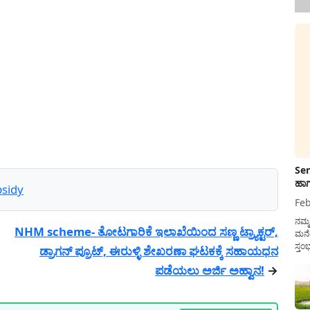
Sen
ಹಾಗ
bsidy
Feb
ನಮ್
NHM scheme- ತೋಟಗಾರಿಕೆ ಇಲಾಖೆಯಿಂದ ಸಣ್ಣ ಟ್ರ್ಯಾಕ್ಟರ್,
ಮನೆ
ಸ್ತಂ
ಡ್ರಾಗನ್ ಪ್ರೂಟ್, ಈರುಳ್ಳಿ ಶೇಖರಣಾ ಘಟಕಕ್ಕೆ ಸಹಾಯಧನ
ದುಡ
ಪಡೆಯಲು ಅರ್ಜಿ ಅಹ್ವಾನ!
→
ನೆಮ್
ಸರ್ಕ