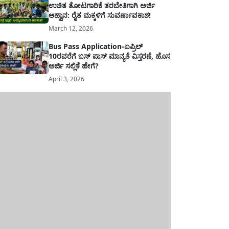
ಉಚಿತ ತೋಟಗಾರಿಕೆ ತರಬೇತಿಗಾಗಿ ಅರ್ಜಿ
ಆಹ್ವಾನ: ರೈತ ಮಕ್ಕಳಿಗೆ ಸುವರ್ಣಾವಕಾಶ!
March 12, 2026
Bus Pass Application-ಏಪ್ರಿಲ್
10ರವರೆಗೆ ಬಸ್ ಪಾಸ್ ಮಾನ್ಯತೆ ವಿಸ್ತರಣೆ, ಹೊಸ
ಅರ್ಜಿ ಸಲ್ಲಿಕೆ ಹೇಗೆ?
April 3, 2026