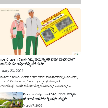
ior Citizen Card-ನಿಮ್ಮ ವಯಸ್ಸು 60 ವರ್ಷ ದಾಟಿದೆಯೇ?
ಾದರೆ ಈ ಸವಲತ್ತುಗಳನ್ನು ಪಡೆಯಿರಿ!
ruary 23, 2026
ಮ ಮನೆಯ ಹಿರಿಯರು ಎಂದರೆ ಕೇವಲ ಅವರು ವಯಸ್ಸಾದವರಲ್ಲ ಅವರು ನಮ್ಮ
ಯ ದಾರಿ ದೀಪವಾಗಿರುತ್ತಾರೆ ಹಾಗೂ ನಮ್ಮ ಮನೆಯ ಆಧಾರ
ಭಗಳಾಗಿರುತ್ತಾರೆ. ಇವರು ದಿನವಿಡೀ ತಮ್ಮ ಕುಟುಂಬಕ್ಕಾಗಿ ಸಮಾಜಕ್ಕಾಗಿ
ಿತಿರುತ್ತಾರೆ ಹಾಗೆಯೇ ಅವರು ತಮ್ಮ 60 ವರ್ಷಗಳ ನಂತರದ ಜೀವನವನ್ನು
Ganga Kalyana-2026: ಗಂಗಾ ಕಲ್ಯಾಣ
ಮದಿಯಿಂದ ಕಳೆಯಬೇಕೆಂಬುದು ಪ್ರತಿಯೊಬ್ಬರ ಕನಸಾಗಿರುತ್ತದೆ ಆದ್ದರಿಂದ
ಯೋಜನೆ ಬಜೆಟ್‌ನಲ್ಲಿ ಸಬ್ಸಿಡಿ ಹೆಚ್ಚಳ!
ಾರವು ಹಿರಿಯ ನಾಗರಿಕರ ಗುರುತಿನ ಚೀಟಿ...
March 7, 2026