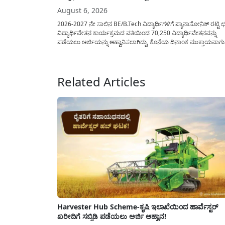
August 6, 2026
2026-2027 ನೇ ಸಾಲಿನ BE/B.Tech ವಿದ್ಯಾರ್ಥಿಗಳಿಗೆ ಪ್ಯಾನಾಸೋನಿಕ್ ರಟ್ಟಿ ಛತ
ವಿದ್ಯಾರ್ಥಿವೇತನ ಕಾರ್ಯಕ್ರಮದ ವತಿಯಿಂದ 70,250 ವಿದ್ಯಾರ್ಥಿವೇತನವನ್ನು
ಪಡೆಯಲು ಅರ್ಜಿಯನ್ನು ಆಹ್ವಾನಿಸಲಾಗಿದ್ದು, ಕೊನೆಯ ದಿನಾಂಕ ಮುಕ್ತಾಯವಾಗ
ಒಳಗಾಗಿ ಅರ್ಜಿಯನ್ನು ಸಲ್ಲಿಸಲು ಕೋರಿದೆ. ಆರ್ಥಿಕವಾಗಿ ಹಿಂದುಳಿದ ಹಾಗೂ ಬಡ
ಕುಟುಂಬ ವರ್ಗದ ವಿದ್ಯಾರ್ಥಿಗಳು ಅವರ ಮುಂದಿನ ಶಿಕ್ಷಣವನ್ನು ಮುಂದುವರಿಸಲ
ಯಾವುದೇ ಅಡಚಣೆಯಾಗದಂತೆ ನೋಡಿಕೊಳ್ಳಲು ಈ ಯೋಜನೆಯನ್ನು ಜಾರಿಗೆ...
Related Articles
Harvester Hub Scheme-ಕೃಷಿ ಇಲಾಖೆಯಿಂದ ಹಾರ್ವೆಸ್ಟರ್
ಖರೀದಿಗೆ ಸಬ್ಸಿಡಿ ಪಡೆಯಲು ಅರ್ಜಿ ಆಹ್ವಾನ!