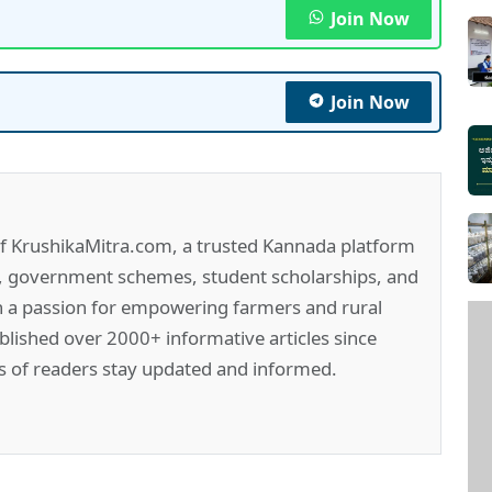
Join Now
Join Now
of KrushikaMitra.com, a trusted Kannada platform
e, government schemes, student scholarships, and
h a passion for empowering farmers and rural
lished over 2000+ informative articles since
s of readers stay updated and informed.