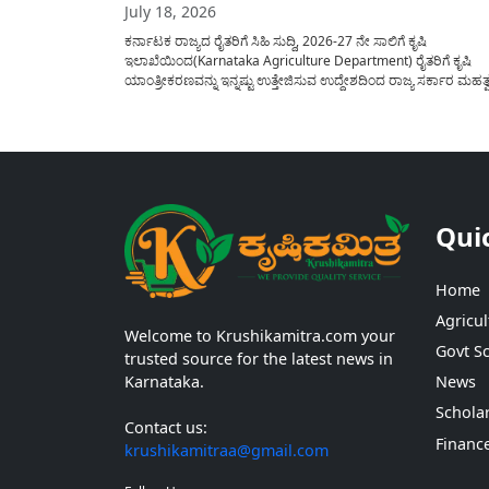
July 18, 2026
ಕರ್ನಾಟಕ ರಾಜ್ಯದ ರೈತರಿಗೆ ಸಿಹಿ ಸುದ್ದಿ, 2026-27 ನೇ ಸಾಲಿಗೆ ಕೃಷಿ
ಇಲಾಖೆಯಿಂದ(Karnataka Agriculture Department) ರೈತರಿಗೆ ಕೃಷಿ
ಯಾಂತ್ರೀಕರಣವನ್ನು ಇನ್ನಷ್ಟು ಉತ್ತೇಜಿಸುವ ಉದ್ದೇಶದಿಂದ ರಾಜ್ಯ ಸರ್ಕಾರ ಮಹತ್
ಹೆಜ್ಜೆ ಇಟ್ಟಿದೆ. ಕೃಷಿ ಕ್ಷೇತ್ರದಲ್ಲಿ ಆಧುನಿಕ ಯಂತ್ರೋಪಕರಣಗಳ ಬಳಕೆ ದಿನದಿಂದ ದಿನಕ
ಹೆಚ್ಚುತ್ತಿದ್ದು ದೊಡ್ಡ ಮಟ್ಟದ ಹಾರ್ವೆಸ್ಟರ್ ಯಂತ್ರಗಳನ್ನು ಹಾಗೂ ಇನ್ನಿತರೆ ಖರೀದಿ
ಆರ್ಥಿಕ ನೆರವನ್ನು...
Qui
Home
Agricul
Welcome to Krushikamitra.com your
Govt S
trusted source for the latest news in
Karnataka.
News
Schola
Contact us:
Financ
krushikamitraa@gmail.com