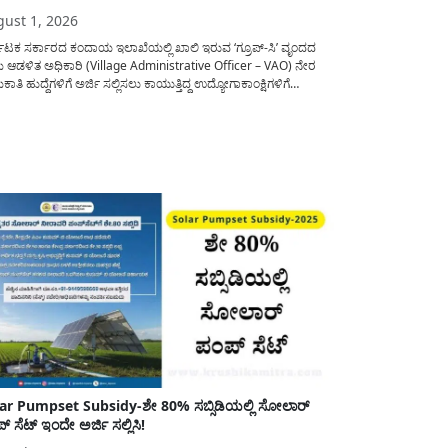
ust 1, 2026
ನಾಟಕ ಸರ್ಕಾರದ ಕಂದಾಯ ಇಲಾಖೆಯಲ್ಲಿ ಖಾಲಿ ಇರುವ ‘ಗ್ರೂಪ್-ಸಿ’ ವೃಂದದ
ಮ ಆಡಳಿತ ಅಧಿಕಾರಿ (Village Administrative Officer – VAO) ನೇರ
ಾತಿ ಹುದ್ದೆಗಳಿಗೆ ಅರ್ಜಿ ಸಲ್ಲಿಸಲು ಕಾಯುತ್ತಿದ್ದ ಉದ್ಯೋಗಾಕಾಂಕ್ಷಿಗಳಿಗೆ
ಾಟಕ ಪರೀಕ್ಷಾ ಪ್ರಾಧಿಕಾರ (KEA) ಬಿಗ್ ರಿಲೀಫ್ ನೀಡಿದೆ. ಅರ್ಜಿ ಸಲ್ಲಿಕೆಯ
ಯನ್ನು ವಿಸ್ತರಿಸಿ ಅಧಿಕೃತ ಪ್ರಕಟಣೆ ಹೊರಡಿಸಿದ್ದು, ಇದುವರೆಗೆ ಅರ್ಜಿ ಸಲ್ಲಿಸಲು...
ar Pumpset Subsidy-ಶೇ 80% ಸಬ್ಸಿಡಿಯಲ್ಲಿ ಸೋಲಾರ್
್ ಸೆಟ್ ಇಂದೇ ಅರ್ಜಿ ಸಲ್ಲಿಸಿ!