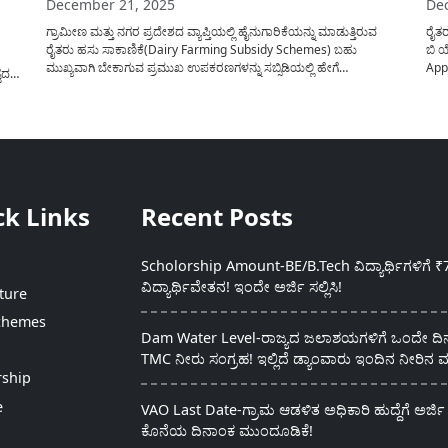
December 21, 2025
De
ಗ್ರಾಮೀಣ ಮತ್ತು ನಗರ ಪ್ರದೇಶದ ವ್ಯಾಪ್ತಿಯಲ್ಲಿ ಹೈನುಗಾರಿಕೆಯನ್ನು ಮಾಡುತ್ತಿರುವ
ರೈತರ
ರೈತರು ಹಸು ಸಾಕಾಣಿಕೆ(Dairy Farming Subsidy Schemes) ಬಹು
ಬಿ 
ಮುಖ್ಯವಾಗಿ ಬೇಕಾಗುವ ಪ್ರಮುಖ ಉಪಕರಣಗಳನ್ನು ಸಬ್ಸಿಡಿಯಲ್ಲಿ ಹೇಗೆ
App
ವದ
ಪಡೆಯಬಹುದು ಎನ್ನುವ ಮಾಹಿತಿಯನ್ನು ಇಂದಿನ ಅಂಕಣದಲ್ಲಿ ಹಂಚಿಕೊಳ್ಳಲಾಗಿದ್ದು,
ಅರ್ಜ
್ಕೆ
ತಪ್ಪದೇ ಈ ಮಾಹಿತಿಯನ್ನು ನಿಮ್ಮ ವಾಟ್ಸಾಪ್ ಗುಂಪಿನಲ್ಲಿ ಶೇರ್ ಮಾಡಿ. ಹಾಲು
ಲೇಖನ
ಸಲು
ಕರೆಯುವ(Milking Machine) ಮತ್ತು ಮೇವು ಕತ್ತರಿಸುವ...
ಬೆಳೆಗ
ck Links
Recent Posts
Scholorship Amount-BE/B.Tech ವಿದ್ಯಾರ್ಥಿಗಳಿಗೆ ₹
ವಿದ್ಯಾರ್ಥಿವೇತನ! ಇಂದೇ ಅರ್ಜಿ ಸಲ್ಲಿಸಿ!
ture
chemes
Dam Water Level-ರಾಜ್ಯದ ಜಲಾಶಯಗಳಿಗೆ ಒಂದೇ ದಿನದ
TMC ನೀರು ಸಂಗ್ರಹ! ಇಲ್ಲಿದೆ ಡ್ಯಾಂವಾರು ಇಂದಿನ ನೀರಿನ ಮ
rship
e
VAO Last Date-ಗ್ರಾಮ ಆಡಳಿತ ಅಧಿಕಾರಿ ಹುದ್ದೆಗೆ ಅರ್ಜಿ 
ಕೊನೆಯ ದಿನಾಂಕ ಮುಂದೂಡಿಕೆ!