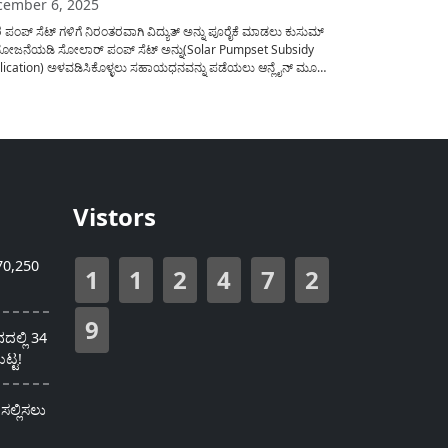
cember 6, 2025
 ಪಂಪ್ ಸೆಟ್ ಗಳಿಗೆ ನಿರಂತರವಾಗಿ ವಿದ್ಯುತ್ ಅನ್ನು ಪೂರೈಕೆ ಮಾಡಲು ಕುಸುಮ್
ಯೋಜನೆಯಡಿ ಸೋಲಾರ್ ಪಂಪ್ ಸೆಟ್ ಅನ್ನು(Solar Pumpset Subsidy
lication) ಅಳವಡಿಸಿಕೊಳ್ಳಲು ಸಹಾಯಧನವನ್ನು ಪಡೆಯಲು ಆನ್ಲೈನ್ ಮೂಲಕ
ಿಯನ್ನು ಆಹ್ವಾನಿಸಲಾಗಿದ್ದು, ಈ ಕುರಿತು ಸಂಪೂರ್ಣ ಮಾಹಿತಿಯನ್ನು ಇಂದಿನ
ದಲ್ಲಿ ಪ್ರಕಟಿಸಲಾಗಿದೆ. ಕೇಂದ್ರ ಮತ್ತು ರಾಜ್ಯ ಸರಕಾರದಿಂದ ರೈತರಿಗೆ ಕೃಷಿ
ಳಿಗೆ...
Vistors
70,250
1
1
2
4
7
2
9
ಲ್ಲಿ 34
ಟ್ಟ!
ಸಲ್ಲಿಸಲು