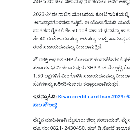
ಖರೀದಿ ಮಾಡಲು ಸಹಾಯಧನ ಪಡೆಯಲು ಅರ್ಜಿ ಆಹ್ವಾನ
2023-24ನೇ ಸಾಲಿನ ಯೋಜನೆಯ ತೋಟಗಾರಿಕೆಯಲ್ಲಿ ವಿನ
ಅನುಷ್ಠಾನಗೊಳಿಸಲಾಗುತ್ತಿದೆ. ಈ ಯೋಜನೆಯಡಿ ಯಂತ್ರೋಪ
ಪಂಗಡದ ರೈತರಿಗೆ ಶೇ.50 ರಂತೆ ಸಹಾಯಧನವನ್ನು ಹಾಗೂ
ಶೇ.40 ರಂತೆ ಹಾಗೂ ಸಣ್ಣ, ಅತಿ ಸಣ್ಣ, ಮತ್ತು ಸಾಮಾನ್ಯ ಮ
ರಂತೆ ಸಹಾಯಧನವನ್ನು ನೀಡಲಾಗುತ್ತಿದೆ.
ಸೌರಶಕ್ತಿ ಆಧರಿತ 3HP ಸೋಲಾರ್ ಪಂಪ್‌ಸೆಟ್‌ಗಳಿಗೆ ಘಟಕ 
ಸಹಾಯಧನ ನೀಡಲಾಗುವುದು 3HP ಗಿಂತ ಮೇಲ್ಪಟ್ಟ ಸೋಲಾರ್‌
1.50 ಲಕ್ಷಗಳಿಗೆ ಮಿತಗೊಳಿಸಿ ಸಹಾಯಧನವನ್ನು ನೀಡಲ
ಸೆಟ್‌ಗಳನ್ನು ಖರೀದಿಸುವುದು ಕಡ್ಡಾಯವಾಗಿರುತ್ತದೆ.
ಇದನ್ನೂ ಓದಿ:
Kisan credit card loan-2023: ಕಿಸಾನ್
ಸಾಲ ಸೌಲಭ್ಯ!
ಹೆಚ್ಚಿನ ಮಾಹಿತಿಗಾಗಿ ಮೈಸೂರು ಜಿಲ್ಲಾ ಪಂಚಾಯತ್,
ದೂ.ಸಂ: 0821- 2430450, ಹೆಚ್.ಡಿ.ಕೋಟೆ ತಾಲೂ