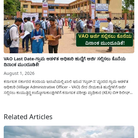
VAO Last Date-ಗ್ರಾಮ ಆಡಳಿತ ಅಧಿಕಾರಿ ಹುದ್ದೆಗೆ ಅರ್ಜಿ ಸಲ್ಲಿಸಲು ಕೊನೆಯ
ದಿನಾಂಕ ಮುಂದೂಡಿಕೆ!
August 1, 2026
ಕರ್ನಾಟಕ ಸರ್ಕಾರದ ಕಂದಾಯ ಇಲಾಖೆಯಲ್ಲಿ ಖಾಲಿ ಇರುವ ‘ಗ್ರೂಪ್-ಸಿ’ ವೃಂದದ ಗ್ರಾಮ ಆಡಳಿತ
ಅಧಿಕಾರಿ (Village Administrative Officer – VAO) ನೇರ ನೇಮಕಾತಿ ಹುದ್ದೆಗಳಿಗೆ ಅರ್ಜಿ
ಸಲ್ಲಿಸಲು ಕಾಯುತ್ತಿದ್ದ ಉದ್ಯೋಗಾಕಾಂಕ್ಷಿಗಳಿಗೆ ಕರ್ನಾಟಕ ಪರೀಕ್ಷಾ ಪ್ರಾಧಿಕಾರ (KEA) ಬಿಗ್ ರಿಲೀಫ್
ನೀಡಿದೆ. ಅರ್ಜಿ ಸಲ್ಲಿಕೆಯ ಅವಧಿಯನ್ನು ವಿಸ್ತರಿಸಿ ಅಧಿಕೃತ ಪ್ರಕಟಣೆ ಹೊರಡಿಸಿದ್ದು, ಇದುವರೆಗೆ ಅರ್ಜಿ
ಸಲ್ಲಿಸಲು...
Related Articles