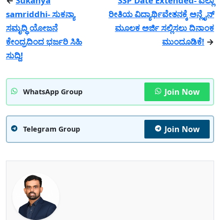
←
Sukanya
SSP Date Extended- ಎಲ್ಲಾ
samriddhi- ಸುಕನ್ಯಾ
ರೀತಿಯ ವಿದ್ಯಾರ್ಥಿವೇತನಕ್ಕೆ ಅನ್ಲೈನ್
ಸಮೃದ್ಧಿ ಯೋಜನೆ
ಮೂಲಕ ಅರ್ಜಿ ಸಲ್ಲಿಸಲು ದಿನಾಂಕ
ಕೇಂದ್ರದಿಂದ ಭರ್ಜರಿ ಸಿಹಿ
ಮುಂದೂಡಿಕೆ!
→
ಸುದ್ದಿ!
Join Now
WhatsApp Group
Join Now
Telegram Group