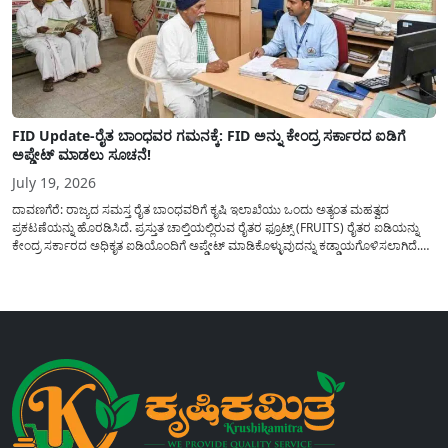
FID Update-ರೈತ ಬಾಂಧವರ ಗಮನಕ್ಕೆ: FID ಅನ್ನು ಕೇಂದ್ರ ಸರ್ಕಾರದ ಐಡಿಗೆ
ಅಪ್ಡೇಟ್ ಮಾಡಲು ಸೂಚನೆ!
July 19, 2026
ದಾವಣಗೆರೆ: ರಾಜ್ಯದ ಸಮಸ್ತ ರೈತ ಬಾಂಧವರಿಗೆ ಕೃಷಿ ಇಲಾಖೆಯು ಒಂದು ಅತ್ಯಂತ ಮಹತ್ವದ
ಪ್ರಕಟಣೆಯನ್ನು ಹೊರಡಿಸಿದೆ. ಪ್ರಸ್ತುತ ಚಾಲ್ತಿಯಲ್ಲಿರುವ ರೈತರ ಫ್ರೂಟ್ಸ್ (FRUITS) ರೈತರ ಐಡಿಯನ್ನು
ಕೇಂದ್ರ ಸರ್ಕಾರದ ಅಧಿಕೃತ ಐಡಿಯೊಂದಿಗೆ ಅಪ್ಡೇಟ್ ಮಾಡಿಕೊಳ್ಳುವುದನ್ನು ಕಡ್ಡಾಯಗೊಳಿಸಲಾಗಿದೆ.
ಸರ್ಕಾರದ ವಿವಿಧ ಯೋಜನೆಗಳ ಪ್ರಯೋಜನಗಳನ್ನು ಯಾವುದೇ ಅಡಚಣೆಯಿಲ್ಲದೆ ನೇರವಾಗಿ
ಪಡೆದುಕೊಳ್ಳಲು ಈ ಪ್ರಕ್ರಿಯೆಯು ಅತ್ಯಂತ ಅಗತ್ಯವಾಗಿದ್ದು, ಅರ್ಹ ರೈತರು...