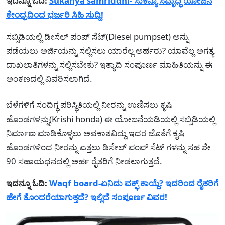
ಇದನ್ನೂ ಓದಿ:
Sukanya samriddhi- ಸುಕನ್ಯಾ ಸಮೃದ್ಧಿ ಯೋಜನೆ
ಕೇಂದ್ರದಿಂದ ಭರ್ಜರಿ ಸಿಹಿ ಸುದ್ದಿ!
ಸಬ್ಸಿಡಿಯಲ್ಲಿ ಡೀಸೆಲ್ ಪಂಪ್ ಸೆಟ್(Diesel pumpset) ಅನ್ನು
ಪಡೆಯಲು ಅರ್ಜಿಯನ್ನು ಸಲ್ಲಿಸಲು ಯಾರೆಲ್ಲ ಅರ್ಹರು? ಯಾವೆಲ್ಲ ಅಗತ್ಯ
ದಾಖಲಾತಿಗಳನ್ನು ಸಲ್ಲಿಸಬೇಕು? ಇತ್ಯಾದಿ ಸಂಪೂರ್ಣ ಮಾಹಿತಿಯನ್ನು ಈ
ಅಂಕಣದಲ್ಲಿ ವಿವರಿಸಲಾಗಿದೆ.
ಬೆಳೆಗಳಿಗೆ ಸಂದಿಗ್ಧ ಪರಿಸ್ಥಿತಿಯಲ್ಲಿ ನೀರನ್ನು ಉಣಿಸಲು ಕೃಷಿ
ಹೊಂಡಗಳನ್ನು(Krishi honda) ಈ ಯೋಜನೆಯಡಿಯಲ್ಲಿ ಸಬ್ಸಿಡಿಯಲ್ಲಿ
ನಿರ್ಮಾಣ ಮಾಡಿಕೊಳ್ಳಲು ಅವಕಾಶವಿದ್ದು ಇದರ ಜೊತೆಗೆ ಕೃಷಿ
ಹೊಂಡಗಳಿಂದ ನೀರನ್ನು ಎತ್ತಲು ಡಿಸೇಲ್ ಪಂಪ್ ಸೆಟ್ ಗಳನ್ನು ಸಹ ಶೇ
90 ಸಹಾಯಧನದಲ್ಲಿ ಅರ್ಹ ರೈತರಿಗೆ ನೀಡಲಾಗುತ್ತದೆ.
ಇದನ್ನೂ ಓದಿ:
Waqf board-ಏನಿದು ವಕ್ಫ್ ಕಾಯ್ದೆ? ಇದರಿಂದ ರೈತರಿಗೆ
ಹೇಗೆ ತೊಂದರೆಯಾಗುತ್ತದೆ? ಇಲ್ಲಿದೆ ಸಂಪೂರ್ಣ ವಿವರ!