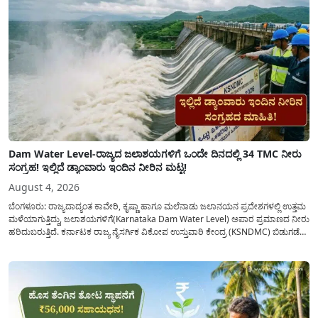
Dam Water Level-ರಾಜ್ಯದ ಜಲಾಶಯಗಳಿಗೆ ಒಂದೇ ದಿನದಲ್ಲಿ 34 TMC ನೀರು
ಸಂಗ್ರಹ! ಇಲ್ಲಿದೆ ಡ್ಯಾಂವಾರು ಇಂದಿನ ನೀರಿನ ಮಟ್ಟ!
August 4, 2026
ಬೆಂಗಳೂರು: ರಾಜ್ಯದಾದ್ಯಂತ ಕಾವೇರಿ, ಕೃಷ್ಣಾ ಹಾಗೂ ಮಲೆನಾಡು ಜಲಾನಯನ ಪ್ರದೇಶಗಳಲ್ಲಿ ಉತ್ತಮ
ಮಳೆಯಾಗುತ್ತಿದ್ದು, ಜಲಾಶಯಗಳಿಗೆ(Karnataka Dam Water Level) ಅಪಾರ ಪ್ರಮಾಣದ ನೀರು
ಹರಿದುಬರುತ್ತಿದೆ. ಕರ್ನಾಟಕ ರಾಜ್ಯ ನೈಸರ್ಗಿಕ ವಿಕೋಪ ಉಸ್ತುವಾರಿ ಕೇಂದ್ರ (KSNDMC) ಬಿಡುಗಡೆ
ಮಾಡಿರುವ ಆಗಸ್ಟ್ 04, 2026ರ ವರದಿಯಂತೆ, ರಾಜ್ಯದ ಪ್ರಮುಖ 14 ಜಲಾಶಯಗಳಿಗೆ ಒಂದೇ
ದಿನದಲ್ಲಿ ಬರೋಬ್ಬರಿ 34.8 TMC...