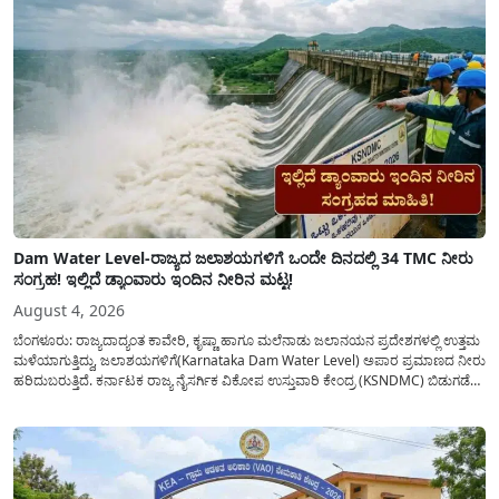
Dam Water Level-ರಾಜ್ಯದ ಜಲಾಶಯಗಳಿಗೆ ಒಂದೇ ದಿನದಲ್ಲಿ 34 TMC ನೀರು
ಸಂಗ್ರಹ! ಇಲ್ಲಿದೆ ಡ್ಯಾಂವಾರು ಇಂದಿನ ನೀರಿನ ಮಟ್ಟ!
August 4, 2026
ಬೆಂಗಳೂರು: ರಾಜ್ಯದಾದ್ಯಂತ ಕಾವೇರಿ, ಕೃಷ್ಣಾ ಹಾಗೂ ಮಲೆನಾಡು ಜಲಾನಯನ ಪ್ರದೇಶಗಳಲ್ಲಿ ಉತ್ತಮ
ಮಳೆಯಾಗುತ್ತಿದ್ದು, ಜಲಾಶಯಗಳಿಗೆ(Karnataka Dam Water Level) ಅಪಾರ ಪ್ರಮಾಣದ ನೀರು
ಹರಿದುಬರುತ್ತಿದೆ. ಕರ್ನಾಟಕ ರಾಜ್ಯ ನೈಸರ್ಗಿಕ ವಿಕೋಪ ಉಸ್ತುವಾರಿ ಕೇಂದ್ರ (KSNDMC) ಬಿಡುಗಡೆ
ಮಾಡಿರುವ ಆಗಸ್ಟ್ 04, 2026ರ ವರದಿಯಂತೆ, ರಾಜ್ಯದ ಪ್ರಮುಖ 14 ಜಲಾಶಯಗಳಿಗೆ ಒಂದೇ
ದಿನದಲ್ಲಿ ಬರೋಬ್ಬರಿ 34.8 TMC...