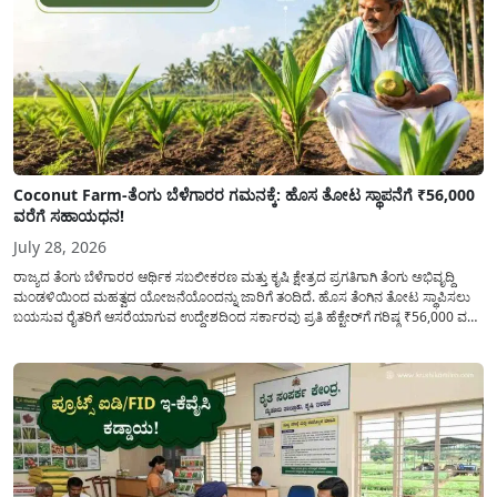
Coconut Farm-ತೆಂಗು ಬೆಳೆಗಾರರ ಗಮನಕ್ಕೆ: ಹೊಸ ತೋಟ ಸ್ಥಾಪನೆಗೆ ₹56,000
ವರೆಗೆ ಸಹಾಯಧನ!
July 28, 2026
ರಾಜ್ಯದ ತೆಂಗು ಬೆಳೆಗಾರರ ಆರ್ಥಿಕ ಸಬಲೀಕರಣ ಮತ್ತು ಕೃಷಿ ಕ್ಷೇತ್ರದ ಪ್ರಗತಿಗಾಗಿ ತೆಂಗು ಅಭಿವೃದ್ದಿ
ಮಂಡಳಿಯಿಂದ ಮಹತ್ವದ ಯೋಜನೆಯೊಂದನ್ನು ಜಾರಿಗೆ ತಂದಿದೆ. ಹೊಸ ತೆಂಗಿನ ತೋಟ ಸ್ಥಾಪಿಸಲು
ಬಯಸುವ ರೈತರಿಗೆ ಆಸರೆಯಾಗುವ ಉದ್ದೇಶದಿಂದ ಸರ್ಕಾರವು ಪ್ರತಿ ಹೆಕ್ಟೇರ್‌ಗೆ ಗರಿಷ್ಠ ₹56,000 ವರೆಗೆ
ಧನಸಹಾಯ ಪಡೆಯಲು ಅರ್ಜಿಯನ್ನು ಆಹ್ವಾನಿಸಿದೆ. ತೆಂಗು ಅಭಿವೃದ್ದಿ ಮಂಡಳಿಯ ಯೋಜನೆ
ಅಡಿಯಲ್ಲಿ ನೀಡಲಾಗುವ...