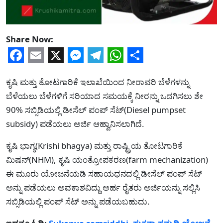
Share Now:
Facebook
Email
X
Messenger
Telegram
WhatsApp
Share
ಕೃಷಿ ಮತ್ತು ತೋಟಗಾರಿಕೆ ಇಲಾಖೆಯಿಂದ ನೀರಾವರಿ ಬೆಳೆಗಳನ್ನು
ಬೆಳೆಯಲು ಬೆಳೆಗಳಿಗೆ ಸರಿಯಾದ ಸಮಯಕ್ಕೆ ನೀರನ್ನು ಒದಗಿಸಲು ಶೇ
90% ಸಬ್ಸಿಡಿಯಲ್ಲಿ ಡೀಸೆಲ್ ಪಂಪ್ ಸೆಟ್(Diesel pumpset
subsidy) ಪಡೆಯಲು ಅರ್ಜಿ ಆಹ್ವಾನಿಸಲಾಗಿದೆ.
ಕೃಷಿ ಭಾಗ್ಯ(Krishi bhagya) ಮತ್ತು ರಾಷ್ಟ್ರಿಯ ತೋಟಗಾರಿಕೆ
ಮಿಷನ್(NHM), ಕೃಷಿ ಯಂತ್ರೋಪಕರಣ(farm mechanization)
ಈ ಮೂರು ಯೋಜನೆಯಡಿ ಸಹಾಯಧನದಲ್ಲಿ ಡೀಸೆಲ್ ಪಂಪ್ ಸೆಟ್
ಅನ್ನು ಪಡೆಯಲು ಅವಕಾಶವಿದ್ದು ಅರ್ಹ ರೈತರು ಅರ್ಜಿಯನ್ನು ಸಲ್ಲಿಸಿ
ಸಬ್ಸಿಡಿಯಲ್ಲಿ ಪಂಪ್ ಸೆಟ್ ಅನ್ನು ಪಡೆಯಬಹುದು.