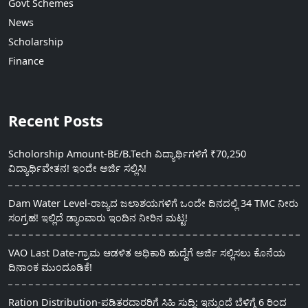
Govt Schemes
News
Scholarship
Finance
Recent Posts
Scholorship Amount-BE/B.Tech ವಿದ್ಯಾರ್ಥಿಗಳಿಗೆ ₹70,250
ವಿದ್ಯಾರ್ಥಿವೇತನ! ಇಂದೇ ಅರ್ಜಿ ಸಲ್ಲಿಸಿ!
Dam Water Level-ರಾಜ್ಯದ ಜಲಾಶಯಗಳಿಗೆ ಒಂದೇ ದಿನದಲ್ಲಿ 34 TMC ನೀರು
ಸಂಗ್ರಹ! ಇಲ್ಲಿದೆ ಡ್ಯಾಂವಾರು ಇಂದಿನ ನೀರಿನ ಮಟ್ಟ!
VAO Last Date-ಗ್ರಾಮ ಆಡಳಿತ ಅಧಿಕಾರಿ ಹುದ್ದೆಗೆ ಅರ್ಜಿ ಸಲ್ಲಿಸಲು ಕೊನೆಯ
ದಿನಾಂಕ ಮುಂದೂಡಿಕೆ!
Ration Distribution-ಪಡಿತರದಾರರಿಗೆ ಸಿಹಿ ಸುದ್ದಿ: ಇನ್ಮುಂದೆ ಬೆಳಿಗ್ಗೆ 6 ರಿಂದ