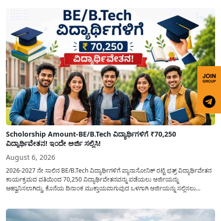
Scholorship Amount-BE/B.Tech ವಿದ್ಯಾರ್ಥಿಗಳಿಗೆ ₹70,250
ವಿದ್ಯಾರ್ಥಿವೇತನ! ಇಂದೇ ಅರ್ಜಿ ಸಲ್ಲಿಸಿ!
August 6, 2026
2026-2027 ನೇ ಸಾಲಿನ BE/B.Tech ವಿದ್ಯಾರ್ಥಿಗಳಿಗೆ ಪ್ಯಾನಾಸೋನಿಕ್ ರಟ್ಟಿ ಛತ್ರ್ ವಿದ್ಯಾರ್ಥಿವೇತನ
ಕಾರ್ಯಕ್ರಮದ ವತಿಯಿಂದ 70,250 ವಿದ್ಯಾರ್ಥಿವೇತನವನ್ನು ಪಡೆಯಲು ಅರ್ಜಿಯನ್ನು
ಆಹ್ವಾನಿಸಲಾಗಿದ್ದು, ಕೊನೆಯ ದಿನಾಂಕ ಮುಕ್ತಾಯವಾಗುವುದ ಒಳಗಾಗಿ ಅರ್ಜಿಯನ್ನು ಸಲ್ಲಿಸಲು
ಕೋರಿದೆ. ಆರ್ಥಿಕವಾಗಿ ಹಿಂದುಳಿದ ಹಾಗೂ ಬಡ ಕುಟುಂಬ ವರ್ಗದ ವಿದ್ಯಾರ್ಥಿಗಳು ಅವರ ಮುಂದಿನ
ಶಿಕ್ಷಣವನ್ನು ಮುಂದುವರಿಸಲು ಯಾವುದೇ ಅಡಚಣೆಯಾಗದಂತೆ ನೋಡಿಕೊಳ್ಳಲು ಈ ಯೋಜನೆಯನ್ನು
ಜಾರಿಗೆ...