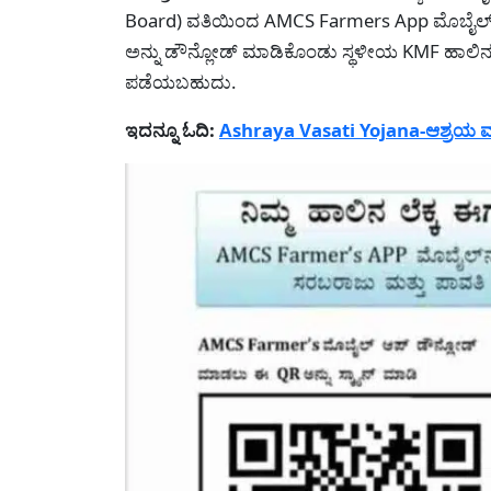
Board) ವತಿಯಿಂದ AMCS Farmers App ಮೊಬೈಲ್ ಅಪ್ಲಿ
ಅನ್ನು ಡೌನ್ಲೋಡ್ ಮಾಡಿಕೊಂಡು ಸ್ಥಳೀಯ KMF ಹಾಲಿನ ಡೈ
ಪಡೆಯಬಹುದು.
ಇದನ್ನೂ ಓದಿ:
Ashraya Vasati Yojana-ಆಶ್ರಯ ವ