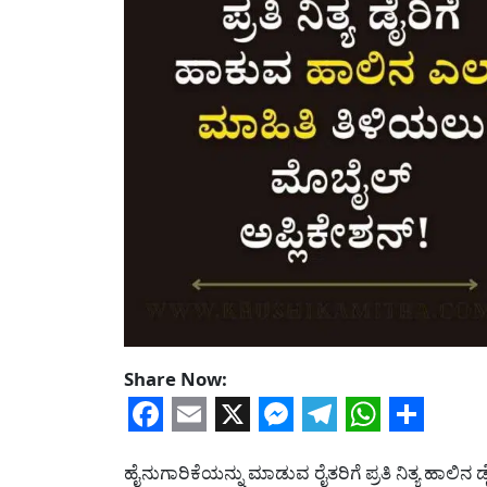
Share Now:
Facebook
Email
X
Messenger
Telegram
WhatsA
Share
ಹೈನುಗಾರಿಕೆಯನ್ನು ಮಾಡುವ ರೈತರಿಗೆ ಪ್ರತಿ ನಿತ್ಯ ಹಾಲ