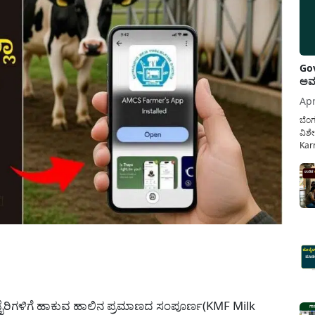
Gov
ಅವಧ
Apr
ಬೆಂಗ
ವಿಶೇ
Karn
ನೌಕ
ಸರ್ಕ
ಕಲ್ಯ
pp
ಿನ ಡೈರಿಗಳಿಗೆ ಹಾಕುವ ಹಾಲಿನ ಪ್ರಮಾಣದ ಸಂಪೂರ್ಣ(KMF Milk