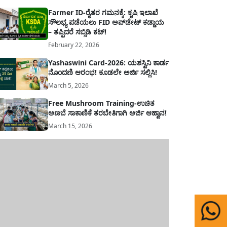
Farmer ID-ರೈತರ ಗಮನಕ್ಕೆ: ಕೃಷಿ ಇಲಾಖೆ
ಸೌಲಭ್ಯ ಪಡೆಯಲು FID ಅಪ್‌ಡೇಟ್ ಕಡ್ಡಾಯ
– ತಪ್ಪಿದರೆ ಸಬ್ಸಿಡಿ ಕಟ್!
February 22, 2026
Yashaswini Card-2026: ಯಶಸ್ವಿನಿ ಕಾರ್ಡ
ನೊಂದಣಿ ಆರಂಭ! ಕೂಡಲೇ ಅರ್ಜಿ ಸಲ್ಲಿಸಿ!
March 5, 2026
Free Mushroom Training-ಉಚಿತ
ಅಣಬೆ ಸಾಕಾಣಿಕೆ ತರಬೇತಿಗಾಗಿ ಅರ್ಜಿ ಆಹ್ವಾನ!
March 15, 2026