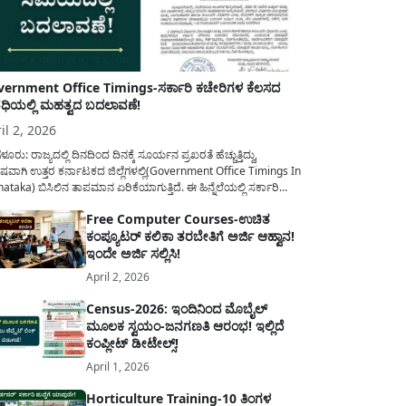
ernment Office Timings-ಸರ್ಕಾರಿ ಕಚೇರಿಗಳ ಕೆಲಸದ
ಿಯಲ್ಲಿ ಮಹತ್ವದ ಬದಲಾವಣೆ!
il 2, 2026
ಳೂರು: ರಾಜ್ಯದಲ್ಲಿ ದಿನದಿಂದ ದಿನಕ್ಕೆ ಸೂರ್ಯನ ಪ್ರಖರತೆ ಹೆಚ್ಚುತ್ತಿದ್ದು,
ಷವಾಗಿ ಉತ್ತರ ಕರ್ನಾಟಕದ ಜಿಲ್ಲೆಗಳಲ್ಲಿ(Government Office Timings In
ataka) ಬಿಸಿಲಿನ ತಾಪಮಾನ ಏರಿಕೆಯಾಗುತ್ತಿದೆ. ಈ ಹಿನ್ನೆಲೆಯಲ್ಲಿ ಸರ್ಕಾರಿ
ರರ ಹಿತದೃಷ್ಟಿಯಿಂದ ಹಾಗೂ ಸಾರ್ವಜನಿಕರ ಅನುಕೂಲಕ್ಕಾಗಿ ಕರ್ನಾಟಕ
Free Computer Courses-ಉಚಿತ
ಾರವು ಮಹತ್ವದ ನಿರ್ಧಾರವೊಂದನ್ನು ಕೈಗೊಂಡಿದೆ. ಕಿತ್ತೂರು ಕರ್ನಾಟಕ ಮತ್ತು
ಕಂಪ್ಯೂಟರ್ ಕಲಿಕಾ ತರಬೇತಿಗೆ ಅರ್ಜಿ ಆಹ್ವಾನ!
ಾಣ ಕರ್ನಾಟಕದ ಒಟ್ಟು 9 ಜಿಲ್ಲೆಗಳಲ್ಲಿ ಏಪ್ರಿಲ್...
ಇಂದೇ ಅರ್ಜಿ ಸಲ್ಲಿಸಿ!
April 2, 2026
Census-2026: ಇಂದಿನಿಂದ ಮೊಬೈಲ್
ಮೂಲಕ ಸ್ವಯಂ-ಜನಗಣತಿ ಆರಂಭ! ಇಲ್ಲಿದೆ
ಕಂಪ್ಲೀಟ್ ಡೀಟೇಲ್ಸ್!
April 1, 2026
Horticulture Training-10 ತಿಂಗಳ