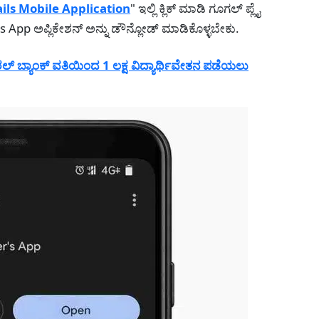
ils Mobile Application
" ಇಲ್ಲಿ ಕ್ಲಿಕ್ ಮಾಡಿ ಗೂಗಲ್ ಪ್ಲೈ
 App ಅಪ್ಲಿಕೇಶನ್ ಅನ್ನು ಡೌನ್ಲೋಡ್ ಮಾಡಿಕೊಳ್ಳಬೇಕು.
 ಬ್ಯಾಂಕ್ ವತಿಯಿಂದ 1 ಲಕ್ಷ ವಿದ್ಯಾರ್ಥಿವೇತನ ಪಡೆಯಲು