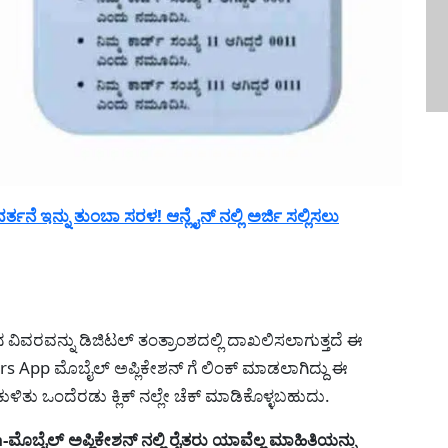
ೆ ಇನ್ನು ತುಂಬಾ ಸರಳ! ಆನ್ಲೈನ್ ನಲ್ಲಿ ಅರ್ಜಿ ಸಲ್ಲಿಸಲು
ಾಲಿನ ವಿವರವನ್ನು ಡಿಜಿಟಲ್ ತಂತ್ರಾಂಶದಲ್ಲಿ ದಾಖಲಿಸಲಾಗುತ್ತದೆ ಈ
s App ಮೊಬೈಲ್ ಅಪ್ಲಿಕೇಶನ್ ಗೆ ಲಿಂಕ್ ಮಾಡಲಾಗಿದ್ದು ಈ
ುಳಿತು ಒಂದೆರಡು ಕ್ಲಿಕ್ ನಲ್ಲೇ ಚೆಕ್ ಮಾಡಿಕೊಳ್ಳಬಹುದು.
ೈಲ್ ಅಪ್ಲಿಕೇಶನ್ ನಲ್ಲಿ ರೈತರು ಯಾವೆಲ್ಲ ಮಾಹಿತಿಯನ್ನು