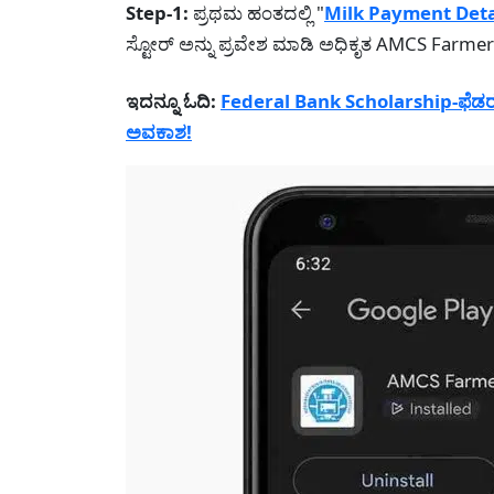
Step-1:
ಪ್ರಥಮ ಹಂತದಲ್ಲಿ "
Milk Payment Deta
ಸ್ಟೋರ್ ಅನ್ನು ಪ್ರವೇಶ ಮಾಡಿ ಅಧಿಕೃತ AMCS Farmers
ಇದನ್ನೂ ಓದಿ:
Federal Bank Scholarship-ಫೆಡರಲ್
ಅವಕಾಶ!