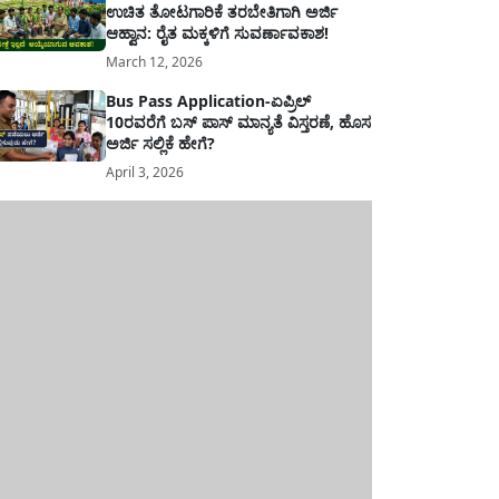
ಉಚಿತ ತೋಟಗಾರಿಕೆ ತರಬೇತಿಗಾಗಿ ಅರ್ಜಿ
ಆಹ್ವಾನ: ರೈತ ಮಕ್ಕಳಿಗೆ ಸುವರ್ಣಾವಕಾಶ!
March 12, 2026
Bus Pass Application-ಏಪ್ರಿಲ್
10ರವರೆಗೆ ಬಸ್ ಪಾಸ್ ಮಾನ್ಯತೆ ವಿಸ್ತರಣೆ, ಹೊಸ
ಅರ್ಜಿ ಸಲ್ಲಿಕೆ ಹೇಗೆ?
April 3, 2026