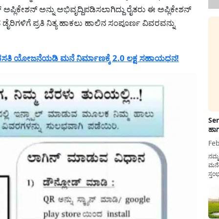
ಕೇಶನ್ ಅನ್ನು ಅಭಿವೃದ್ದಿಪಡಿಸಲಾಗಿದ್ದು ರೈತರು ಈ ಅಪ್ಲಿಕೇಶನ್
ರಿಗಳಿಗೆ ಪ್ರತಿ ನಿತ್ಯ ಹಾಕಲು ಹಾಲಿನ ಸಂಪೂರ್ಣ ವಿವರವನ್ನು
ಸತಿ ಯೋಜನೆಯಡಿ ಮನೆ ನಿರ್ಮಾಣಕ್ಕೆ 2.0 ಲಕ್ಷ ಸಹಾಯಧನ!
Sen
ಹಾಗ
Feb
ನಮ್
ಮನೆ
ಸ್ತಂ
ದುಡ
ನೆಮ್
ಸರ್ಕ