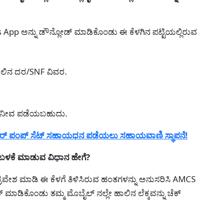
App ಅನ್ನು ಡೌನ್ಲೋಡ್ ಮಾಡಿಕೊಂಡು ಈ ಕೆಳಗಿನ ಪಟ್ಟಿಯಲ್ಲಿರುವ
/ಹಾಲಿನ ದರ/SNF ವಿವರ.
್ಲಿ ನೀವ ಪಡೆಯಬಹುದು.
್ ಪಂಪ್ ಸೆಟ್ ಸಹಾಯಧನ ಪಡೆಯಲು ಸಹಾಯವಾಣಿ ಸ್ಥಾಪನೆ!
ಬಳಕೆ ಮಾಡುವ ವಿಧಾನ ಹೇಗೆ?
ು ಪ್ರವೇಶ ಮಾಡಿ ಈ ಕೆಳಗೆ ತಿಳಿಸಿರುವ ಹಂತಗಳನ್ನು ಅನುಸರಿಸಿ AMCS
ಮಾಡಿಕೊಂಡು ತಮ್ಮ ಮೊಬೈಲ್ ನಲ್ಲೇ ಹಾಲಿನ ಲೆಕ್ಕವನ್ನು ಚೆಕ್