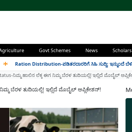
Agriculture
Govt Schemes
News
Scholars
Ration Distribution-ಪಡಿತರದಾರರಿಗೆ ಸಿಹಿ ಸುದ್ದಿ: ಇನ್ಮುಂದೆ ಬೆಳಿಗ್ಗೆ 6 
us-ನಿಮ್ಮ ಹಾಲಿನ ಲೆಕ್ಕ ಈಗ ನಿಮ್ಮ ಬೆರಳ ತುದಿಯಲ್ಲಿ! ಇಲ್ಲಿದೆ ಮೊಬೈಲ್ ಅಪ್ಲಿಕ
ಮ್ಮ ಬೆರಳ ತುದಿಯಲ್ಲಿ! ಇಲ್ಲಿದೆ ಮೊಬೈಲ್ ಅಪ್ಲಿಕೇಶನ್!
Mo