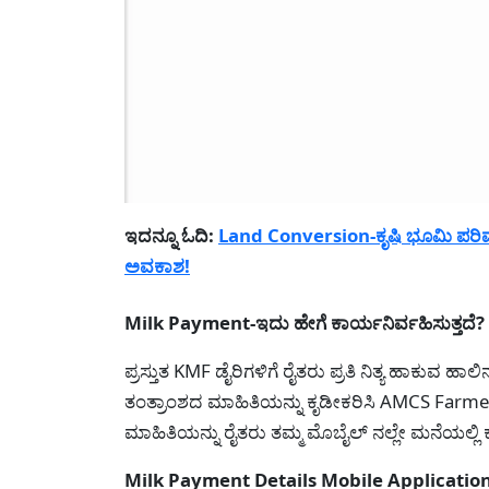
ಇದನ್ನೂ ಓದಿ:
Land Conversion-ಕೃಷಿ ಭೂಮಿ ಪರಿವರ್ತನ
ಅವಕಾಶ!
Milk Payment-ಇದು ಹೇಗೆ ಕಾರ್ಯನಿರ್ವಹಿಸುತ್ತದೆ?
ಪ್ರಸ್ತುತ KMF ಡೈರಿಗಳಿಗೆ ರೈತರು ಪ್ರತಿ ನಿತ್ಯ ಹಾಕುವ ಹ
ತಂತ್ರಾಂಶದ ಮಾಹಿತಿಯನ್ನು ಕೃಡೀಕರಿಸಿ AMCS Farmer
ಮಾಹಿತಿಯನ್ನು ರೈತರು ತಮ್ಮ ಮೊಬೈಲ್ ನಲ್ಲೇ ಮನೆಯಲ್ಲಿ ಕ
Milk Payment Details Mobile Application-ಮೊಬ