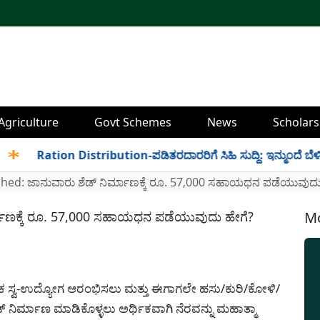
Agriculture
Govt Schemes
News
Scholars
Ration Distribution-ಪಡಿತರದಾರರಿಗೆ ಸಿಹಿ ಸುದ್ದಿ: ಇನ್ಮುಂದೆ ಬೆಳಿಗ್ಗೆ 6 
ed: ಜಾನುವಾರು ಶೆಡ್ ನಿರ್ಮಾಣಕ್ಕೆ ರೂ. 57,000 ಸಹಾಯಧನ ಪಡೆಯುವುದು
ಮಾಣಕ್ಕೆ ರೂ. 57,000 ಸಹಾಯಧನ ಪಡೆಯುವುದು ಹೇಗೆ?
Mo
ಕ ಸ್ವ-ಉದ್ಯೋಗ ಆರಂಭಿಸಲು ಮತ್ತು ಈಗಾಗಲೇ ಹಸು/ಕುರಿ/ಕೋಳಿ/
ಶೆಡ್ ನಿರ್ಮಾಣ ಮಾಡಿಕೊಳ್ಳಲು ಅರ್ಥಿಕವಾಗಿ ನೆರವನ್ನು ಮಹಾತ್ಮಾ