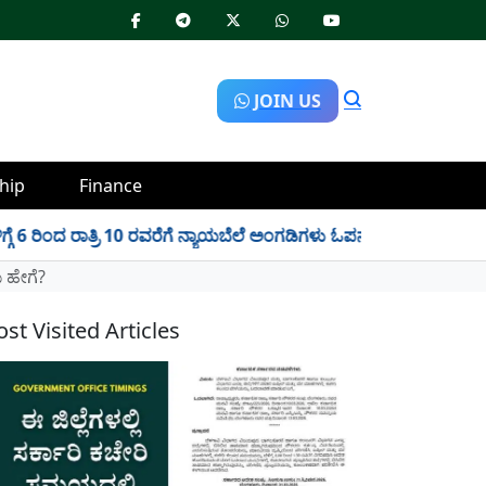
JOIN US
hip
Finance
ರಿಂದ ರಾತ್ರಿ 10 ರವರೆಗೆ ನ್ಯಾಯಬೆಲೆ ಅಂಗಡಿಗಳು ಓಪನ್!
✱
Scholarship
 ಹೇಗೆ?
st Visited Articles