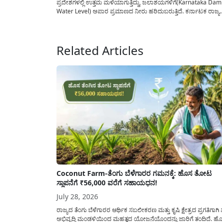
ಪ್ರದೇಶಗಳಲ್ಲಿ ಉತ್ತಮ ಮಳೆಯಾಗುತ್ತಿದ್ದು, ಜಲಾಶಯಗಳಿಗೆ(Karnataka Dam
Water Level) ಅಪಾರ ಪ್ರಮಾಣದ ನೀರು ಹರಿದುಬರುತ್ತಿದೆ. ಕರ್ನಾಟಕ ರಾಜ್ಯ
ನೈಸರ್ಗಿಕ ವಿಕೋಪ ಉಸ್ತುವಾರಿ ಕೇಂದ್ರ (KSNDMC) ಬಿಡುಗಡೆ ಮಾಡಿರುವ ಆಗಸ
04, 2026ರ ವರದಿಯಂತೆ, ರಾಜ್ಯದ ಪ್ರಮುಖ 14 ಜಲಾಶಯಗಳಿಗೆ ಒಂದೇ ದಿನದ
ಬರೋಬ್ಬರಿ 34.8 TMC...
Related Articles
Coconut Farm-ತೆಂಗು ಬೆಳೆಗಾರರ ಗಮನಕ್ಕೆ: ಹೊಸ ತೋಟ
ಸ್ಥಾಪನೆಗೆ ₹56,000 ವರೆಗೆ ಸಹಾಯಧನ!
July 28, 2026
ರಾಜ್ಯದ ತೆಂಗು ಬೆಳೆಗಾರರ ಆರ್ಥಿಕ ಸಬಲೀಕರಣ ಮತ್ತು ಕೃಷಿ ಕ್ಷೇತ್ರದ ಪ್ರಗತಿಗಾಗಿ 
ಅಭಿವೃದ್ದಿ ಮಂಡಳಿಯಿಂದ ಮಹತ್ವದ ಯೋಜನೆಯೊಂದನ್ನು ಜಾರಿಗೆ ತಂದಿದೆ. ಹ