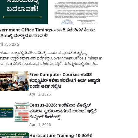
ernment Office Timings-ಸರ್ಕಾರಿ ಕಚೇರಿಗಳ ಕೆಲಸದ
ಿಯಲ್ಲಿ ಮಹತ್ವದ ಬದಲಾವಣೆ!
il 2, 2026
ಳೂರು: ರಾಜ್ಯದಲ್ಲಿ ದಿನದಿಂದ ದಿನಕ್ಕೆ ಸೂರ್ಯನ ಪ್ರಖರತೆ ಹೆಚ್ಚುತ್ತಿದ್ದು,
ಷವಾಗಿ ಉತ್ತರ ಕರ್ನಾಟಕದ ಜಿಲ್ಲೆಗಳಲ್ಲಿ(Government Office Timings In
ataka) ಬಿಸಿಲಿನ ತಾಪಮಾನ ಏರಿಕೆಯಾಗುತ್ತಿದೆ. ಈ ಹಿನ್ನೆಲೆಯಲ್ಲಿ ಸರ್ಕಾರಿ
ರರ ಹಿತದೃಷ್ಟಿಯಿಂದ ಹಾಗೂ ಸಾರ್ವಜನಿಕರ ಅನುಕೂಲಕ್ಕಾಗಿ ಕರ್ನಾಟಕ
Free Computer Courses-ಉಚಿತ
ಾರವು ಮಹತ್ವದ ನಿರ್ಧಾರವೊಂದನ್ನು ಕೈಗೊಂಡಿದೆ. ಕಿತ್ತೂರು ಕರ್ನಾಟಕ ಮತ್ತು
ಕಂಪ್ಯೂಟರ್ ಕಲಿಕಾ ತರಬೇತಿಗೆ ಅರ್ಜಿ ಆಹ್ವಾನ!
ಾಣ ಕರ್ನಾಟಕದ ಒಟ್ಟು 9 ಜಿಲ್ಲೆಗಳಲ್ಲಿ ಏಪ್ರಿಲ್...
ಇಂದೇ ಅರ್ಜಿ ಸಲ್ಲಿಸಿ!
April 2, 2026
Census-2026: ಇಂದಿನಿಂದ ಮೊಬೈಲ್
ಮೂಲಕ ಸ್ವಯಂ-ಜನಗಣತಿ ಆರಂಭ! ಇಲ್ಲಿದೆ
ಕಂಪ್ಲೀಟ್ ಡೀಟೇಲ್ಸ್!
April 1, 2026
Horticulture Training-10 ತಿಂಗಳ