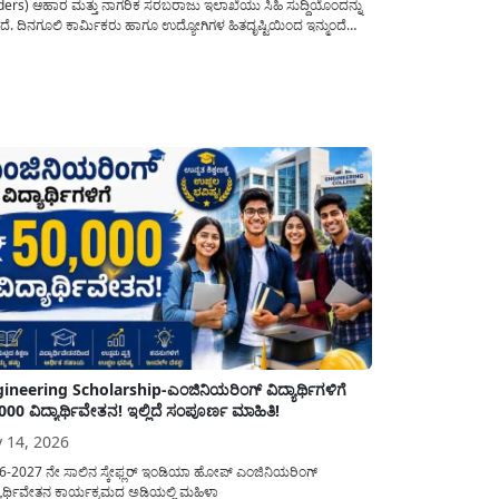
ders) ಆಹಾರ ಮತ್ತು ನಾಗರಿಕ ಸರಬರಾಜು ಇಲಾಖೆಯು ಸಿಹಿ ಸುದ್ದಿಯೊಂದನ್ನು
ದೆ. ದಿನಗೂಲಿ ಕಾರ್ಮಿಕರು ಹಾಗೂ ಉದ್ಯೋಗಿಗಳ ಹಿತದೃಷ್ಟಿಯಿಂದ ಇನ್ಮುಂದೆ
ಯದ ಎಲ್ಲಾ ನ್ಯಾಯಬೆಲೆ ಅಂಗಡಿಗಳನ್ನು ಪ್ರತಿ ದಿನ ಬೆಳಿಗ್ಗೆ 6:00 ಗಂಟೆಯಿಂದ ರಾತ್ರಿ
0 ಗಂಟೆಯವರೆಗೆ ಕಡ್ಡಾಯವಾಗಿ ತೆರೆದಿಟ್ಟು ಪಡಿತರ ಧಾನ್ಯ ವಿತರಿಸುವಂತೆ
ಖೆಯ...
ineering Scholarship-ಎಂಜಿನಿಯರಿಂಗ್ ವಿದ್ಯಾರ್ಥಿಗಳಿಗೆ
000 ವಿದ್ಯಾರ್ಥಿವೇತನ! ಇಲ್ಲಿದೆ ಸಂಪೂರ್ಣ ಮಾಹಿತಿ!
y 14, 2026
6-2027 ನೇ ಸಾಲಿನ ಸ್ಕೇಫ್ಲರ್ ಇಂಡಿಯಾ ಹೋಪ್ ಎಂಜಿನಿಯರಿಂಗ್
ಯಾರ್ಥಿವೇತನ ಕಾರ್ಯಕ್ರಮದ ಅಡಿಯಲ್ಲಿ ಮಹಿಳಾ