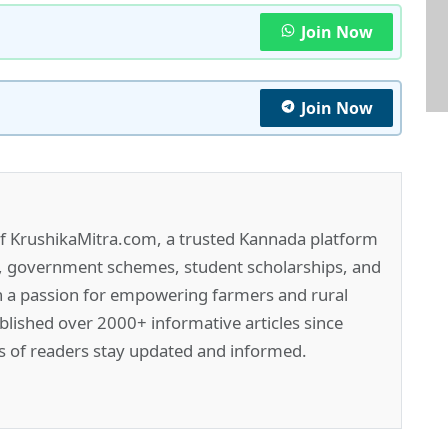
Join Now
Join Now
of KrushikaMitra.com, a trusted Kannada platform
e, government schemes, student scholarships, and
h a passion for empowering farmers and rural
lished over 2000+ informative articles since
s of readers stay updated and informed.