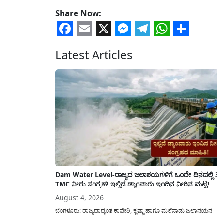
Share Now:
Facebook
Email
X
Messenger
Telegram
WhatsA
Share
Latest Articles
Dam Water Level-ರಾಜ್ಯದ ಜಲಾಶಯಗಳಿಗೆ ಒಂದೇ ದಿನದಲ್ಲಿ 
TMC ನೀರು ಸಂಗ್ರಹ! ಇಲ್ಲಿದೆ ಡ್ಯಾಂವಾರು ಇಂದಿನ ನೀರಿನ ಮಟ್ಟ!
August 4, 2026
ಬೆಂಗಳೂರು: ರಾಜ್ಯದಾದ್ಯಂತ ಕಾವೇರಿ, ಕೃಷ್ಣಾ ಹಾಗೂ ಮಲೆನಾಡು ಜಲಾನಯನ