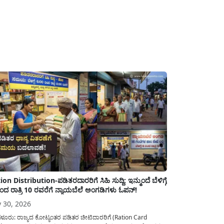
ion Distribution-ಪಡಿತರದಾರರಿಗೆ ಸಿಹಿ ಸುದ್ದಿ: ಇನ್ಮುಂದೆ ಬೆಳಿಗ್ಗೆ
ಿಂದ ರಾತ್ರಿ 10 ರವರೆಗೆ ನ್ಯಾಯಬೆಲೆ ಅಂಗಡಿಗಳು ಓಪನ್!
y 30, 2026
ಗಳೂರು: ರಾಜ್ಯದ ಕೋಟ್ಯಂತರ ಪಡಿತರ ಚೀಟಿದಾರರಿಗೆ (Ration Card