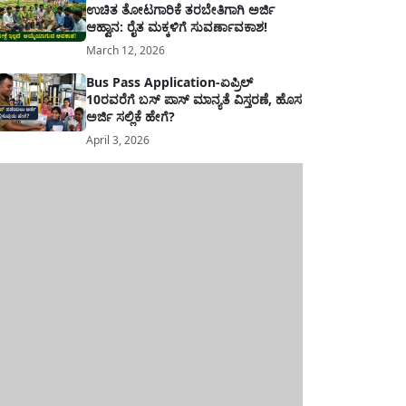
ಉಚಿತ ತೋಟಗಾರಿಕೆ ತರಬೇತಿಗಾಗಿ ಅರ್ಜಿ
ಆಹ್ವಾನ: ರೈತ ಮಕ್ಕಳಿಗೆ ಸುವರ್ಣಾವಕಾಶ!
March 12, 2026
Bus Pass Application-ಏಪ್ರಿಲ್
10ರವರೆಗೆ ಬಸ್ ಪಾಸ್ ಮಾನ್ಯತೆ ವಿಸ್ತರಣೆ, ಹೊಸ
ಅರ್ಜಿ ಸಲ್ಲಿಕೆ ಹೇಗೆ?
April 3, 2026