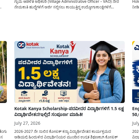
ಗ್ರಾಮ ಆಡಳಿತ ಅಧಿಕಾರಿ (Village Administrative Officer – VAO) ನೇರ
Hol
ನೇಮಕಾತಿ ಹುದ್ದೆಗಳಿಗೆ ಅರ್ಜಿ ಸಲ್ಲಿಸಲು ಕಾಯುತ್ತಿದ್ದ ಉದ್ಯೋಗಾಕಾಂಕ್ಷಿಗಳಿಗೆ
ನೀಡಿ
್ಟ್
ಕರ್ನಾಟಕ ಪರೀಕ್ಷಾ ಪ್ರಾಧಿಕಾರ (KEA) ಬಿಗ್ ರಿಲೀಫ್ ನೀಡಿದೆ. ಅರ್ಜಿ ಸಲ್ಲಿಕೆಯ
ರಾಜ್
ಲ್ಲಿ
ಅವಧಿಯನ್ನು ವಿಸ್ತರಿಸಿ ಅಧಿಕೃತ ಪ್ರಕಟಣೆ ಹೊರಡಿಸಿದ್ದು, ಇದುವರೆಗೆ ಅರ್ಜಿ ಸಲ್ಲಿಸಲು...
10:0
ಇಲಾ
Kotak Kanya Scholarship-ಪದವೀದರ ವಿದ್ಯಾರ್ಥಿಗಳಿಗೆ 1.5 ಲಕ್ಷ
Eng
ವಿದ್ಯಾರ್ಥಿವೇತನ!ಇಲ್ಲಿದೆ ಸಂಪೂರ್ಣ ಮಾಹಿತಿ!
50,
July 27, 2026
Jul
ತೆಂಗು
2026-2027 ನೇ ಸಾಲಿನ ಕೋಟಕ್ ಕನ್ಯಾ ವಿದ್ಯಾರ್ಥಿವೇತನ ಕಾರ್ಯಕ್ರಮದ
202
ೊಸ
ಅಡಿಯಲ್ಲಿ ಹಿಂದುಳಿದ ವಿದ್ಯಾರ್ಥಿನಿಯರ ಮುಂದಿನ ಉನ್ನತ ಶಿಕ್ಷಣಕ್ಕಾಗಿ ಕೋಟಕ್
ವಿದ್