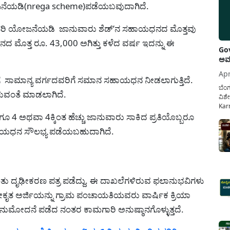
ಜನೆಯಡಿ(nrega scheme)ಪಡೆಯಬವುದಾಗಿದೆ.
ಖಾತರಿ ಯೋಜನೆಯಡಿ ಜಾನುವಾರು ಶೆಡ್’ನ ಸಹಾಯಧನದ ಮೊತ್ತವು
 ಮೊತ್ತ ರೂ. 43,000 ಅಗಿತ್ತು ಕಳೆದ ವರ್ಷ ಇದನ್ನು ಈ
Gov
ಅವಧ
Apr
ಿಗೆ ಸಾಮಾನ್ಯ ವರ್ಗದವರಿಗೆ ಸಮಾನ ಸಹಾಯಧನ ನೀಡಲಾಗುತ್ತಿದೆ.
ಬೆಂಗ
ುವಂತೆ ಮಾಡಲಾಗಿದೆ.
ವಿಶೇ
Karn
ಅಥವಾ 4ಕ್ಕಿಂತ ಹೆಚ್ಚು ಜಾನುವಾರು ಸಾಕಿದ ಪ್ರತಿಯೊಬ್ಬರೂ
ನೌಕ
ಸರ್ಕ
ಸಹಾಯಧನ ಸೌಲಭ್ಯ ಪಡೆಯಬಹುದಾಗಿದೆ.
ಕಲ್ಯ
ಿತು ದೃಢೀಕರಣ ಪತ್ರ ಪಡೆದ್ದು. ಈ ದಾಖಲೆಗಳಿರುವ ಫಲಾನುಭವಿಗಳು
್ವೀಕೃತ ಅರ್ಜಿಯನ್ನು ಗ್ರಾಮ ಪಂಚಾಯತಿಯವರು ವಾರ್ಷಿಕ ಕ್ರಿಯಾ
ುಮೋದನೆ ಪಡೆದ ನಂತರ ಕಾಮಗಾರಿ ಅನುಷ್ಠಾನಗೊಳ್ಳುತ್ತದೆ.