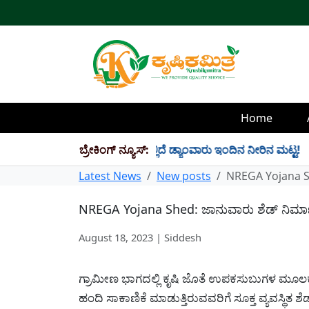
Home
4 TMC ನೀರು ಸಂಗ್ರಹ! ಇಲ್ಲಿದೆ ಡ್ಯಾಂವಾರು ಇಂದಿನ ನೀರಿನ ಮಟ್ಟ!
ಬ್ರೇಕಿಂಗ್ ನ್ಯೂಸ್:
✱
Latest News
New posts
NREGA Yojana Sh
NREGA Yojana Shed: ಜಾನುವಾರು ಶೆಡ್ ನಿರ್
August 18, 2023 | Siddesh
ಗ್ರಾಮೀಣ ಭಾಗದಲ್ಲಿ ಕೃಷಿ ಜೊತೆ ಉಪಕಸುಬುಗಳ ಮೂಲ
ಹಂದಿ ಸಾಕಾಣಿಕೆ ಮಾಡುತ್ತಿರುವವರಿಗೆ ಸೂಕ್ತ ವ್ಯವಸ್ಥಿತ 