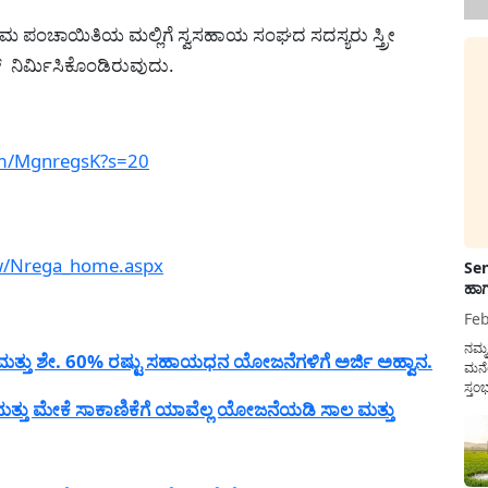
ಾಮ ಪಂಚಾಯಿತಿಯ ಮಲ್ಲಿಗೆ ಸ್ವಸಹಾಯ ಸಂಘದ ಸದಸ್ಯರು ಸ್ತ್ರೀ
ನಿರ್ಮಿಸಿಕೊಂಡಿರುವುದು.
com/MgnregsK?s=20
ew/Nrega_home.aspx
Sen
ಹಾಗ
Feb
ನಮ್
ತ್ತು ಶೇ. 60% ರಷ್ಟು ಸಹಾಯಧನ ಯೋಜನೆಗಳಿಗೆ ಅರ್ಜಿ ಅಹ್ವಾನ.
ಮನೆ
ಸ್ತಂ
್ತು ಮೇಕೆ ಸಾಕಾಣಿಕೆಗೆ ಯಾವೆಲ್ಲ ಯೋಜನೆಯಡಿ ಸಾಲ ಮತ್ತು
ದುಡ
ನೆಮ್
ಸರ್ಕ