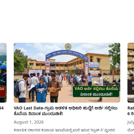
pp
34
VAO Last Date-ಗ್ರಾಮ ಆಡಳಿತ ಅಧಿಕಾರಿ ಹುದ್ದೆಗೆ ಅರ್ಜಿ ಸಲ್ಲಿಸಲು
Rat
ಕೊನೆಯ ದಿನಾಂಕ ಮುಂದೂಡಿಕೆ!
6 ರ
August 1, 2026
Jul
ಕರ್ನಾಟಕ ಸರ್ಕಾರದ ಕಂದಾಯ ಇಲಾಖೆಯಲ್ಲಿ ಖಾಲಿ ಇರುವ ‘ಗ್ರೂಪ್-ಸಿ’ ವೃಂದದ
ಬೆಂ