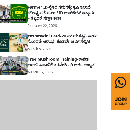
Farmer ID-ರೈತರ ಗಮನಕ್ಕೆ: ಕೃಷಿ ಇಲಾಖೆ
ಸೌಲಭ್ಯ ಪಡೆಯಲು FID ಅಪ್‌ಡೇಟ್ ಕಡ್ಡಾಯ
– ತಪ್ಪಿದರೆ ಸಬ್ಸಿಡಿ ಕಟ್!
February 22, 2026
Yashaswini Card-2026: ಯಶಸ್ವಿನಿ ಕಾರ್ಡ
ನೊಂದಣಿ ಆರಂಭ! ಕೂಡಲೇ ಅರ್ಜಿ ಸಲ್ಲಿಸಿ!
March 5, 2026
Free Mushroom Training-ಉಚಿತ
ಅಣಬೆ ಸಾಕಾಣಿಕೆ ತರಬೇತಿಗಾಗಿ ಅರ್ಜಿ ಆಹ್ವಾನ!
March 15, 2026