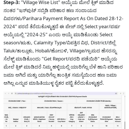
Step-3:
"Village Wise List" ಆಯ್ಕೆಯ ಮೇಲೆ ಕ್ಲಿಕ್ ಮಾಡಿದ
ನಂತರ "ಇನ್‌ಪುಟ್ ಸಬ್ಸಿಡಿ ಪರಿಹಾರ ಹಣ ಸಂದಾಯದ
ವಿವರಗಳು/Parihara Payment Report As On Dated 28-12-
2024" ಪರದೆ ತೆರೆದುಕೊಳ್ಳುತ್ತದೆ ಈ ಪೇಜ್ ನಲ್ಲಿ Select year/ವರ್ಷ
ಆಯ್ಕೆಯಲ್ಲಿ "2024-25" ಎಂದು ಆಯ್ಕೆ ಮಾಡಿಕೊಂಡು Select
season/ಋತು, Calamity Type/ವಿಪತ್ತಿನ ವಿಧ, District/ಜಿಲ್ಲೆ
Taluk/ತಾಲ್ಲೂಕು, Hobali/ಹೋಬಳಿ, Village/ಗ್ರಾಮದ ಹೆಸರನ್ನು
ಸೆಲೆಕ್ಟ್ ಮಾಡಿಕೊಂದು "Get Report/ವರದಿ ಪಡೆಯಿರಿ" ಆಯ್ಕೆಯ
ಮೇಲೆ ಕ್ಲಿಕ್ ಮಾಡಿದರೆ ನಿಮ್ಮ ಹಳ್ಳಿಯಲ್ಲಿ ಯಾರಿಗೆಲ್ಲ ಬೆಳೆ ಹಾನಿ ಪರಿಹಾರ
ಜಮಾ ಅಗಿದೆ ಮತ್ತು ಯಾರಿಗೆಲ್ಲ ತಾಂತ್ರಿಕ ಸಮಸ್ಯೆಯಿಂದ ಹಣ ಜಮಾ
ಅಗಿಲ್ಲ ಎನ್ನುವ ಮಾಹಿತಿಯುಳ್ಳ ರೈತರ ಪಟ್ಟಿ ತೆರೆದುಕೊಳ್ಳುತ್ತದೆ.