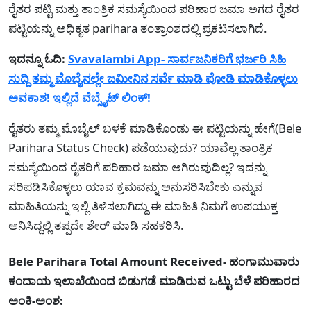
ರೈತರ ಪಟ್ಟಿ ಮತ್ತು ತಾಂತ್ರಿಕ ಸಮಸ್ಯೆಯಿಂದ ಪರಿಹಾರ ಜಮಾ ಅಗದ ರೈತರ
ಪಟ್ಟಿಯನ್ನು ಅಧಿಕೃತ parihara ತಂತ್ರಾಂಶದಲ್ಲಿ ಪ್ರಕಟಿಸಲಾಗಿದೆ.
ಇದನ್ನೂ ಓದಿ:
Svavalambi App- ಸಾರ್ವಜನಿಕರಿಗೆ ಭರ್ಜರಿ ಸಿಹಿ
ಸುದ್ದಿ ತಮ್ಮ ಮೊಬೈನಲ್ಲೇ ಜಮೀನಿನ ಸರ್ವೆ ಮಾಡಿ ಪೋಡಿ ಮಾಡಿಕೊಳ್ಳಲು
ಅವಕಾಶ! ಇಲ್ಲಿದೆ ವೆಬ್ಸೈಟ್ ಲಿಂಕ್!
ರೈತರು ತಮ್ಮ ಮೊಬೈಲ್ ಬಳಕೆ ಮಾಡಿಕೊಂಡು ಈ ಪಟ್ಟಿಯನ್ನು ಹೇಗೆ(Bele
Parihara Status Check) ಪಡೆಯುವುದು? ಯಾವೆಲ್ಲ ತಾಂತ್ರಿಕ
ಸಮಸ್ಯೆಯಿಂದ ರೈತರಿಗೆ ಪರಿಹಾರ ಜಮಾ ಅಗಿರುವುದಿಲ್ಲ? ಇದನ್ನು
ಸರಿಪಡಿಸಿಕೊಳ್ಳಲು ಯಾವ ಕ್ರಮವನ್ನು ಅನುಸರಿಸಿಬೇಕು ಎನ್ನುವ
ಮಾಹಿತಿಯನ್ನು ಇಲ್ಲಿ ತಿಳಿಸಲಾಗಿದ್ದು ಈ ಮಾಹಿತಿ ನಿಮಗೆ ಉಪಯುಕ್ತ
ಅನಿಸಿದ್ದಲ್ಲಿ ತಪ್ಪದೇ ಶೇರ್ ಮಾಡಿ ಸಹಕರಿಸಿ.
Bele Parihara Total Amount Received- ಹಂಗಾಮುವಾರು
ಕಂದಾಯ ಇಲಾಖೆಯಿಂದ ಬಿಡುಗಡೆ ಮಾಡಿರುವ ಒಟ್ಟು ಬೆಳೆ ಪರಿಹಾರದ
ಅಂಕಿ-ಅಂಶ: