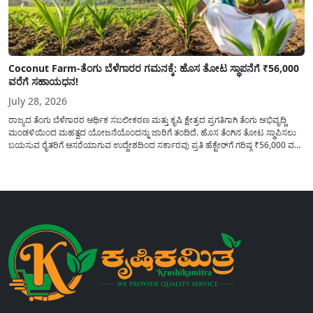
Coconut Farm-ತೆಂಗು ಬೆಳೆಗಾರರ ಗಮನಕ್ಕೆ: ಹೊಸ ತೋಟ ಸ್ಥಾಪನೆಗೆ ₹56,000
ವರೆಗೆ ಸಹಾಯಧನ!
July 28, 2026
ರಾಜ್ಯದ ತೆಂಗು ಬೆಳೆಗಾರರ ಆರ್ಥಿಕ ಸಬಲೀಕರಣ ಮತ್ತು ಕೃಷಿ ಕ್ಷೇತ್ರದ ಪ್ರಗತಿಗಾಗಿ ತೆಂಗು ಅಭಿವೃದ್ದಿ
ಮಂಡಳಿಯಿಂದ ಮಹತ್ವದ ಯೋಜನೆಯೊಂದನ್ನು ಜಾರಿಗೆ ತಂದಿದೆ. ಹೊಸ ತೆಂಗಿನ ತೋಟ ಸ್ಥಾಪಿಸಲು
ಬಯಸುವ ರೈತರಿಗೆ ಆಸರೆಯಾಗುವ ಉದ್ದೇಶದಿಂದ ಸರ್ಕಾರವು ಪ್ರತಿ ಹೆಕ್ಟೇರ್‌ಗೆ ಗರಿಷ್ಠ ₹56,000 ವರೆಗೆ
ಧನಸಹಾಯ ಪಡೆಯಲು ಅರ್ಜಿಯನ್ನು ಆಹ್ವಾನಿಸಿದೆ. ತೆಂಗು ಅಭಿವೃದ್ದಿ ಮಂಡಳಿಯ ಯೋಜನೆ
ಅಡಿಯಲ್ಲಿ ನೀಡಲಾಗುವ...