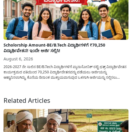
Scholorship Amount-BE/B.Tech ವಿದ್ಯಾರ್ಥಿಗಳಿಗೆ ₹70,250
ವಿದ್ಯಾರ್ಥಿವೇತನ! ಇಂದೇ ಅರ್ಜಿ ಸಲ್ಲಿಸಿ!
August 6, 2026
2026-2027 ನೇ ಸಾಲಿನ BE/B.Tech ವಿದ್ಯಾರ್ಥಿಗಳಿಗೆ ಪ್ಯಾನಾಸೋನಿಕ್ ರಟ್ಟಿ ಛತ್ರ್ ವಿದ್ಯಾರ್ಥಿವೇತನ
ಕಾರ್ಯಕ್ರಮದ ವತಿಯಿಂದ 70,250 ವಿದ್ಯಾರ್ಥಿವೇತನವನ್ನು ಪಡೆಯಲು ಅರ್ಜಿಯನ್ನು
ಆಹ್ವಾನಿಸಲಾಗಿದ್ದು, ಕೊನೆಯ ದಿನಾಂಕ ಮುಕ್ತಾಯವಾಗುವುದ ಒಳಗಾಗಿ ಅರ್ಜಿಯನ್ನು ಸಲ್ಲಿಸಲು
ಕೋರಿದೆ. ಆರ್ಥಿಕವಾಗಿ ಹಿಂದುಳಿದ ಹಾಗೂ ಬಡ ಕುಟುಂಬ ವರ್ಗದ ವಿದ್ಯಾರ್ಥಿಗಳು ಅವರ ಮುಂದಿನ
ಶಿಕ್ಷಣವನ್ನು ಮುಂದುವರಿಸಲು ಯಾವುದೇ ಅಡಚಣೆಯಾಗದಂತೆ ನೋಡಿಕೊಳ್ಳಲು ಈ ಯೋಜನೆಯನ್ನು
ಜಾರಿಗೆ...
Related Articles