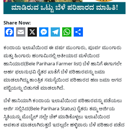
Share Now:
Facebook
Email
X
Messenger
Telegram
WhatsApp
Share
ಕಂದಾಯ ಇಲಾಖೆಯಿಂದ ಈ ವರ್ಷ ಮುಂಗಾರು, ಪೂರ್ವ ಮುಂಗಾರು
ಮತ್ತು ಹಿಂಗಾರು ಹಂಗಾಮಿನಲ್ಲಿ ಅತೀಯಾದ ಮಳೆಯಿಂದ
ಹಾನಿಯಾದ(Bele Parihara Farmer list) ಬೆಳೆ ಹಾನಿಗೆ ಈಗಾಗಲೇ
ಅರ್ಹ ಫಲಾನುಭವಿ ರೈತರ ಖಾತೆಗೆ ಬೆಳೆ ಪರಿಹಾರವನ್ನು ಜಮಾ
ಮಾಡಲಾಗಿದ್ದು ತಾಂತ್ರಿಕ ಸಮಸ್ಯೆಯಿಂದ ಪರಿಹಾರದ ಹಣ ಜಮಾ ಅಗದ
ಪಟ್ಟಿಯನ್ನು ಬಿಡುಗಡೆ ಮಾಡಲಾಗಿದೆ.
ಬೆಳೆ ಹಾನಿಯಾಗಿ ಕಂದಾಯ ಇಲಾಖೆಯಿಂದ ಪರಿಹಾರವನ್ನು ಪಡೆಯಲು
ಅರ್ಜಿ ಸಲ್ಲಿಸಿದ(Bele Parihara Status) ರೈತರು ತಮ್ಮ ಅರ್ಜಿಯ
ಸ್ಥಿತಿಯನ್ನು ಮೊಬೈಲ್ ನಲ್ಲೇ ಚೆಕ್ ಮಾಡಿಕೊಳ್ಳಲು ಇಲಾಖೆಯಿಂದ
ಅವಕಾಶ ಮಾಡಲಾಗಿರುತ್ತದೆ ಇದಲ್ಲದೇ ಹಳ್ಳಿವಾರು ಬೆಳೆ ಪರಿಹಾರ ಪಡೆದ