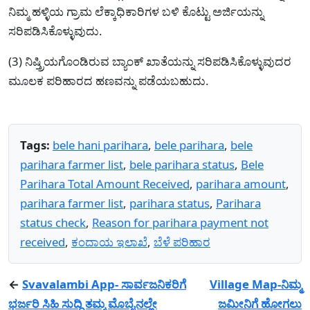
ನಿಮ್ಮ ಹಳ್ಳಿಯ ಗ್ರಾಮ ಲೆಕ್ಕಾಧಿಕಾರಿಗಳ ಬಳಿ ಕೊಟ್ಟು ಅರ್ಜಿಯನ್ನು
ಸರಿಪಡಿಸಿಕೊಳ್ಳುವುದು.
(3) ನಿಷ್ತ್ರಿಯಗೊಂಡಿರುವ ಬ್ಯಾಂಕ್ ಖಾತೆಯನ್ನು ಸರಿಪಡಿಸಿಕೊಳ್ಳುವುದರ
ಮೂಲಕ ಪರಿಹಾರದ ಹಣವನ್ನು ಪಡೆಯಬಹುದು.
Tags:
bele hani parihara
,
bele parihara
,
bele
parihara farmer list
,
bele parihara status
,
Bele
Parihara Total Amount Received
,
parihara amount
,
parihara farmer list
,
parihara status
,
Parihara
status check
,
Reason for parihara payment not
received
,
ಕಂದಾಯ ಇಲಾಖೆ
,
ಬೆಳೆ ಪರಿಹಾರ
←
Svavalambi App- ಸಾರ್ವಜನಿಕರಿಗೆ
Village Map-ನಿಮ್ಮ
ಭರ್ಜರಿ ಸಿಹಿ ಸುದ್ದಿ ತಮ್ಮ ಮೊಬೈನಲ್ಲೇ
ಜಮೀನಿಗೆ ಹೋಗಲು