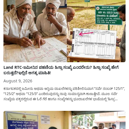
Land RTC-ಜಮೀನಿನ ಪಹಣಿಯ ಹಿಸ್ಸಾ ಸಂಖ್ಯೆ ಎಂದರೇನು? ಹಿಸ್ಸಾ ಸಂಖ್ಯೆ ಹೇಗೆ
ಬರುತ್ತದೆ?ಇಲ್ಲಿದೆ ಅಗತ್ಯ ಮಾಹಿತಿ!
August 9, 2026
ಕರ್ನಾಟಕದಲ್ಲಿ ಜಮೀನು ಅಥವಾ ಆಸ್ತಿಯ ದಾಖಲೆಗಳನ್ನು ಪರಿಶೀಲಿಸುವಾಗ “ಸರ್ವೆ ನಂಬರ್ 125/1”,
“125/2” ಅಥವಾ “125/3” ಎಂದಿರುವುದನ್ನು ನಾವು ಸಾಮಾನ್ಯ​ವಾಗಿ ಕಾಣುತ್ತೇವೆ. ಮೂಲ ಸರ್ವೆ
ಸಂಖ್ಯೆಯ ಪಕ್ಕದಲ್ಲಿರುವ ಈ ಓರೆ ಗೆರೆ ಹಾಗೂ ಸಂಖ್ಯೆಗಳನ್ನು ಭೂದಾಖಲೆಗಳ ಭಾಷೆಯಲ್ಲಿ ‘ಹಿಸ್ಸಾ’
(Hissa) ಅಥವಾ ಉಪ-ವಿಭಾಗ (Sub-Division) ಎಂದು ಕರೆಯಲಾಗುತ್ತದೆ. ಸಾಮಾನ್ಯ ಜನರಿಗೆ ಈ
ಸಂಖ್ಯೆಗಳ ಹಿಂದಿನ ಸಂಪೂರ್ಣ...