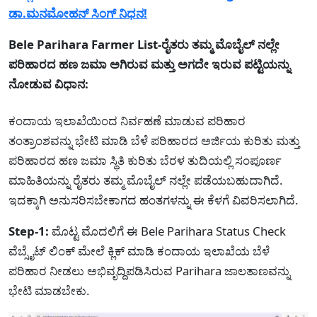
ಡಾ.ಮನಮೋಹನ್ ಸಿಂಗ್ ನಿಧನ!
Bele Parihara Farmer List-ರೈತರು ತಮ್ಮ ಮೊಬೈಲ್ ನಲ್ಲೇ
ಪರಿಹಾರದ ಹಣ ಜಮಾ ಅಗಿರುವ ಮತ್ತು ಅಗದೇ ಇರುವ ಪಟ್ಟಿಯನ್ನು
ನೋಡುವ ವಿಧಾನ:
ಕಂದಾಯ ಇಲಾಖೆಯಿಂದ ನಿರ್ವಹಣೆ ಮಾಡುವ ಪರಿಹಾರ
ತಂತ್ರಾಂಶವನ್ನು ಭೇಟಿ ಮಾಡಿ ಬೆಳೆ ಪರಿಹಾರದ ಅರ್ಜಿಯ ಕುರಿತು ಮತ್ತು
ಪರಿಹಾರದ ಹಣ ಜಮಾ ಸ್ಥಿತಿ ಕುರಿತು ಬೆರಳ ತುದಿಯಲ್ಲಿ ಸಂಪೂರ್ಣ
ಮಾಹಿತಿಯನ್ನು ರೈತರು ತಮ್ಮ ಮೊಬೈಲ್ ನಲ್ಲೇ ಪಡೆಯಬಹುದಾಗಿದೆ.
ಇದಕ್ಕಾಗಿ ಅನುಸರಿಸಬೇಕಾಗದ ಹಂತಗಳನ್ನು ಈ ಕೆಳಗೆ ವಿವರಿಸಲಾಗಿದೆ.
Step-1:
ಮೊಟ್ಟ ಮೊದಲಿಗೆ ಈ Bele Parihara Status Check
ವೆಬ್ಸೈಟ್ ಲಿಂಕ್ ಮೇಲೆ ಕ್ಲಿಕ್ ಮಾಡಿ ಕಂದಾಯ ಇಲಾಖೆಯ ಬೆಳೆ
ಪರಿಹಾರ ನೀಡಲು ಅಭಿವೃದ್ದಿಪಡಿಸಿರುವ Parihara ಜಾಲತಾಣವನ್ನು
ಭೇಟಿ ಮಾಡಬೇಕು.