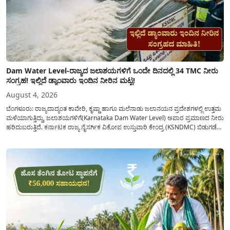
Dam Water Level-ರಾಜ್ಯದ ಜಲಾಶಯಗಳಿಗೆ ಒಂದೇ ದಿನದಲ್ಲಿ 34 TMC ನೀರು
ಸಂಗ್ರಹ! ಇಲ್ಲಿದೆ ಡ್ಯಾಂವಾರು ಇಂದಿನ ನೀರಿನ ಮಟ್ಟ!
August 4, 2026
ಬೆಂಗಳೂರು: ರಾಜ್ಯದಾದ್ಯಂತ ಕಾವೇರಿ, ಕೃಷ್ಣಾ ಹಾಗೂ ಮಲೆನಾಡು ಜಲಾನಯನ ಪ್ರದೇಶಗಳಲ್ಲಿ ಉತ್ತಮ
ಮಳೆಯಾಗುತ್ತಿದ್ದು, ಜಲಾಶಯಗಳಿಗೆ(Karnataka Dam Water Level) ಅಪಾರ ಪ್ರಮಾಣದ ನೀರು
ಹರಿದುಬರುತ್ತಿದೆ. ಕರ್ನಾಟಕ ರಾಜ್ಯ ನೈಸರ್ಗಿಕ ವಿಕೋಪ ಉಸ್ತುವಾರಿ ಕೇಂದ್ರ (KSNDMC) ಬಿಡುಗಡೆ
ಮಾಡಿರುವ ಆಗಸ್ಟ್ 04, 2026ರ ವರದಿಯಂತೆ, ರಾಜ್ಯದ ಪ್ರಮುಖ 14 ಜಲಾಶಯಗಳಿಗೆ ಒಂದೇ
ದಿನದಲ್ಲಿ ಬರೋಬ್ಬರಿ 34.8 TMC...