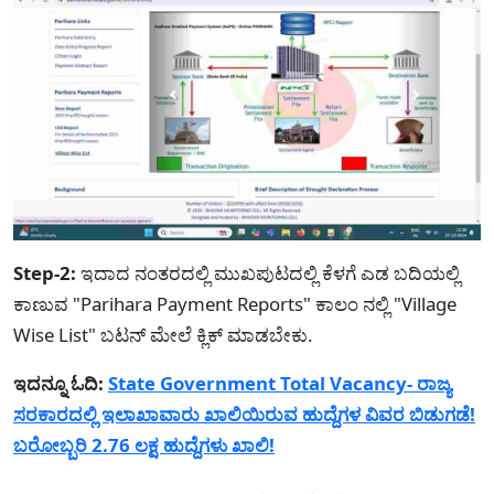
Step-2:
ಇದಾದ ನಂತರದಲ್ಲಿ ಮುಖಪುಟದಲ್ಲಿ ಕೆಳಗೆ ಎಡ ಬದಿಯಲ್ಲಿ
ಕಾಣುವ "Parihara Payment Reports" ಕಾಲಂ ನಲ್ಲಿ "Village
Wise List" ಬಟನ್ ಮೇಲೆ ಕ್ಲಿಕ್ ಮಾಡಬೇಕು.
ಇದನ್ನೂ ಓದಿ:
State Government Total Vacancy- ರಾಜ್ಯ
ಸರಕಾರದಲ್ಲಿ ಇಲಾಖಾವಾರು ಖಾಲಿಯಿರುವ ಹುದ್ದೆಗಳ ವಿವರ ಬಿಡುಗಡೆ!
ಬರೋಬ್ಬರಿ 2.76 ಲಕ್ಷ ಹುದ್ದೆಗಳು ಖಾಲಿ!