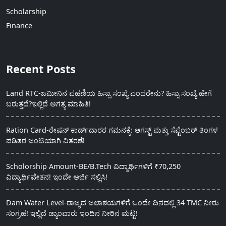
Scholarship
Finance
Recent Posts
Land RTC-ಜಮೀನಿನ ಪಹಣಿಯ ಹಿಸ್ಸಾ ಸಂಖ್ಯೆ ಎಂದರೇನು? ಹಿಸ್ಸಾ ಸಂಖ್ಯೆ ಹೇಗೆ
ಬರುತ್ತದೆ?ಇಲ್ಲಿದೆ ಅಗತ್ಯ ಮಾಹಿತಿ!
Ration Card-ರೇಷನ್ ಕಾರ್ಡ್‍ದಾರರ ಗಮನಕ್ಕೆ: ಆಗಸ್ಟ್ ಮತ್ತು ಸೆಪ್ಟೆಂಬರ್ ತಿಂಗಳ
ಪಡಿತರ ಜಂಟಿಯಾಗಿ ವಿತರಣೆ!
Scholorship Amount-BE/B.Tech ವಿದ್ಯಾರ್ಥಿಗಳಿಗೆ ₹70,250
ವಿದ್ಯಾರ್ಥಿವೇತನ! ಇಂದೇ ಅರ್ಜಿ ಸಲ್ಲಿಸಿ!
Dam Water Level-ರಾಜ್ಯದ ಜಲಾಶಯಗಳಿಗೆ ಒಂದೇ ದಿನದಲ್ಲಿ 34 TMC ನೀರು
ಸಂಗ್ರಹ! ಇಲ್ಲಿದೆ ಡ್ಯಾಂವಾರು ಇಂದಿನ ನೀರಿನ ಮಟ್ಟ!