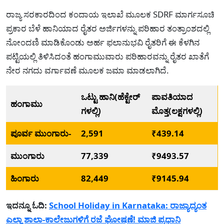
ರಾಜ್ಯ ಸರಕಾರದಿಂದ ಕಂದಾಯ ಇಲಾಖೆ ಮೂಲಕ SDRF ಮಾರ್ಗಸೂಚಿ
ಪ್ರಕಾರ ಬೆಳೆ ಹಾನಿಯಾದ ರೈತರ ಅರ್ಜಿಗಳನ್ನು ಪರಿಹಾರ ತಂತ್ರಾಂಶದಲ್ಲಿ
ನೋಂದಣಿ ಮಾಡಿಕೊಂಡು ಅರ್ಹ ಫಲಾನುಭವಿ ರೈತರಿಗೆ ಈ ಕೆಳಗಿನ
ಪಟ್ಟಿಯಲ್ಲಿ ತಿಳಿಸಿದಂತೆ ಹಂಗಾಮುವಾರು ಪರಿಹಾರವನ್ನು ರೈತರ ಖಾತೆಗೆ
ನೇರ ನಗದು ವರ್ಗಾವಣೆ ಮೂಲಕ ಜಮಾ ಮಾಡಲಾಗಿದೆ.
ಒಟ್ಟು ಹಾನಿ(ಹೆಕ್ಟೇರ್
ಪಾವತಿಯಾದ
ಹಂಗಾಮು
ಗಳಲ್ಲಿ)
ಮೊತ್ತ(ಲಕ್ಷಗಳಲ್ಲಿ)
ಪೂರ್ವ ಮುಂಗಾರು-
2,591
₹439.14
ಮುಂಗಾರು
77,339
₹9493.57
ಹಿಂಗಾರು
82,449
₹9145.94
ಇದನ್ನೂ ಓದಿ:
School Holiday in Karnataka: ರಾಜ್ಯಾದ್ಯಂತ
ಎಲ್ಲಾ ಶಾಲಾ-ಕಾಲೇಜುಗಳಿಗೆ ರಜೆ ಘೋಷಣೆ! ಮಾಜಿ ಪ್ರಧಾನಿ