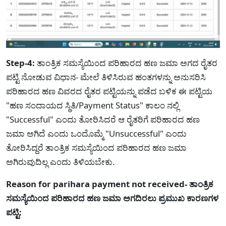
Step-4:
ತಾಂತ್ರಿಕ ಸಮಸ್ಯೆಯಿಂದ ಪರಿಹಾರದ ಹಣ ಜಮಾ ಅಗದ ರೈತರ
ಪಟ್ಟಿ ನೋಡುವ ವಿಧಾನ- ಮೇಲೆ ತಿಳಿಸಿರುವ ಹಂತಗಳನ್ನು ಅನುಸರಿಸಿ
ಪರಿಹಾರದ ಹಣ ವಿವರದ ರೈತರ ಪಟ್ಟಿಯನ್ನು ಪಡೆದ ಬಳಿಕ ಈ ಪಟ್ಟಿಯ
"ಹಣ ಸಂದಾಯದ ಸ್ಥಿತಿ/Payment Status" ಕಾಲಂ ನಲ್ಲಿ
"Successful" ಎಂದು ತೋರಿಸಿದರೆ ಆ ರೈತರಿಗೆ ಪರಿಹಾರದ ಹಣ
ಜಮಾ ಅಗಿದೆ ಎಂದು ಒಂದೊಮ್ಮೆ "Unsuccessful" ಎಂದು
ತೋರಿಸಿದ್ದರೆ ತಾಂತ್ರಿಕ ಸಮಸ್ಯೆಯಿಂದ ಪರಿಹಾರದ ಹಣ ಜಮಾ
ಅಗಿರುವುದಿಲ್ಲ ಎಂದು ತಿಳಿಯಬೇಕು.
Reason for parihara payment not received- ತಾಂತ್ರಿಕ
ಸಮಸ್ಯೆಯಿಂದ ಪರಿಹಾರದ ಹಣ ಜಮಾ ಅಗದಿರಲು ಪ್ರಮುಖ ಕಾರಣಗಳ
ಪಟ್ಟಿ: