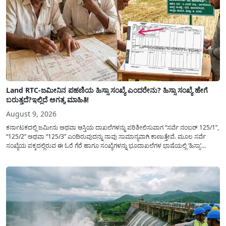
Land RTC-ಜಮೀನಿನ ಪಹಣಿಯ ಹಿಸ್ಸಾ ಸಂಖ್ಯೆ ಎಂದರೇನು? ಹಿಸ್ಸಾ ಸಂಖ್ಯೆ ಹೇಗೆ
ಬರುತ್ತದೆ?ಇಲ್ಲಿದೆ ಅಗತ್ಯ ಮಾಹಿತಿ!
August 9, 2026
ಕರ್ನಾಟಕದಲ್ಲಿ ಜಮೀನು ಅಥವಾ ಆಸ್ತಿಯ ದಾಖಲೆಗಳನ್ನು ಪರಿಶೀಲಿಸುವಾಗ “ಸರ್ವೆ ನಂಬರ್ 125/1”,
“125/2” ಅಥವಾ “125/3” ಎಂದಿರುವುದನ್ನು ನಾವು ಸಾಮಾನ್ಯ​ವಾಗಿ ಕಾಣುತ್ತೇವೆ. ಮೂಲ ಸರ್ವೆ
ಸಂಖ್ಯೆಯ ಪಕ್ಕದಲ್ಲಿರುವ ಈ ಓರೆ ಗೆರೆ ಹಾಗೂ ಸಂಖ್ಯೆಗಳನ್ನು ಭೂದಾಖಲೆಗಳ ಭಾಷೆಯಲ್ಲಿ ‘ಹಿಸ್ಸಾ’
(Hissa) ಅಥವಾ ಉಪ-ವಿಭಾಗ (Sub-Division) ಎಂದು ಕರೆಯಲಾಗುತ್ತದೆ. ಸಾಮಾನ್ಯ ಜನರಿಗೆ ಈ
ಸಂಖ್ಯೆಗಳ ಹಿಂದಿನ ಸಂಪೂರ್ಣ...