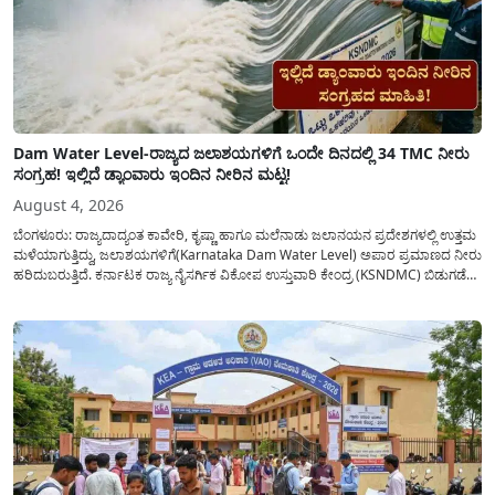
Dam Water Level-ರಾಜ್ಯದ ಜಲಾಶಯಗಳಿಗೆ ಒಂದೇ ದಿನದಲ್ಲಿ 34 TMC ನೀರು
ಸಂಗ್ರಹ! ಇಲ್ಲಿದೆ ಡ್ಯಾಂವಾರು ಇಂದಿನ ನೀರಿನ ಮಟ್ಟ!
August 4, 2026
ಬೆಂಗಳೂರು: ರಾಜ್ಯದಾದ್ಯಂತ ಕಾವೇರಿ, ಕೃಷ್ಣಾ ಹಾಗೂ ಮಲೆನಾಡು ಜಲಾನಯನ ಪ್ರದೇಶಗಳಲ್ಲಿ ಉತ್ತಮ
ಮಳೆಯಾಗುತ್ತಿದ್ದು, ಜಲಾಶಯಗಳಿಗೆ(Karnataka Dam Water Level) ಅಪಾರ ಪ್ರಮಾಣದ ನೀರು
ಹರಿದುಬರುತ್ತಿದೆ. ಕರ್ನಾಟಕ ರಾಜ್ಯ ನೈಸರ್ಗಿಕ ವಿಕೋಪ ಉಸ್ತುವಾರಿ ಕೇಂದ್ರ (KSNDMC) ಬಿಡುಗಡೆ
ಮಾಡಿರುವ ಆಗಸ್ಟ್ 04, 2026ರ ವರದಿಯಂತೆ, ರಾಜ್ಯದ ಪ್ರಮುಖ 14 ಜಲಾಶಯಗಳಿಗೆ ಒಂದೇ
ದಿನದಲ್ಲಿ ಬರೋಬ್ಬರಿ 34.8 TMC...