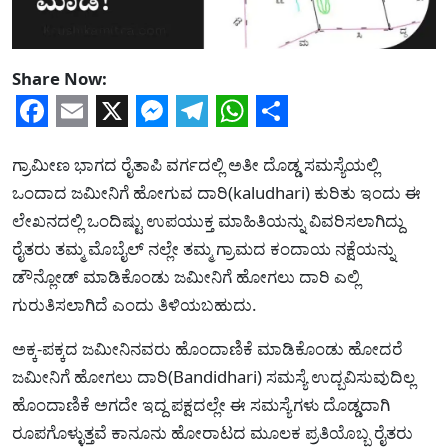
Share Now:
Facebook
Email
X
Messenger
Telegram
WhatsApp
Share
ಗ್ರಾಮೀಣ ಭಾಗದ ರೈತಾಪಿ ವರ್ಗದಲ್ಲಿ ಅತೀ ದೊಡ್ಡ ಸಮಸ್ಯೆಯಲ್ಲಿ
ಒಂದಾದ ಜಮೀನಿಗೆ ಹೋಗುವ ದಾರಿ(kaludhari) ಕುರಿತು ಇಂದು ಈ
ಲೇಖನದಲ್ಲಿ ಒಂದಿಷ್ಟು ಉಪಯುಕ್ತ ಮಾಹಿತಿಯನ್ನು ವಿವರಿಸಲಾಗಿದ್ದು
ರೈತರು ತಮ್ಮ ಮೊಬೈಲ್ ನಲ್ಲೇ ತಮ್ಮ ಗ್ರಾಮದ ಕಂದಾಯ ನಕ್ಷೆಯನ್ನು
ಡೌನ್ಲೋಡ್ ಮಾಡಿಕೊಂಡು ಜಮೀನಿಗೆ ಹೋಗಲು ದಾರಿ ಎಲ್ಲಿ
ಗುರುತಿಸಲಾಗಿದೆ ಎಂದು ತಿಳಿಯಬಹುದು.
ಅಕ್ಕ-ಪಕ್ಕದ ಜಮೀನಿನವರು ಹೊಂದಾಣಿಕೆ ಮಾಡಿಕೊಂಡು ಹೋದರೆ
ಜಮೀನಿಗೆ ಹೋಗಲು ದಾರಿ(Bandidhari) ಸಮಸ್ಯೆ ಉದ್ಬವಿಸುವುದಿಲ್ಲ
ಹೊಂದಾಣಿಕೆ ಅಗದೇ ಇದ್ದ ಪಕ್ಷದಲ್ಲೇ ಈ ಸಮಸ್ಯೆಗಳು ದೊಡ್ಡದಾಗಿ
ರೂಪಗೊಳ್ಳುತ್ತವೆ ಕಾನೂನು ಹೋರಾಟದ ಮೂಲಕ ಪ್ರತಿಯೊಬ್ಬ ರೈತರು