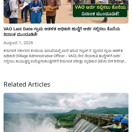
VAO Last Date-ಗ್ರಾಮ ಆಡಳಿತ ಅಧಿಕಾರಿ ಹುದ್ದೆಗೆ ಅರ್ಜಿ ಸಲ್ಲಿಸಲು ಕೊನೆಯ
ದಿನಾಂಕ ಮುಂದೂಡಿಕೆ!
August 1, 2026
ಕರ್ನಾಟಕ ಸರ್ಕಾರದ ಕಂದಾಯ ಇಲಾಖೆಯಲ್ಲಿ ಖಾಲಿ ಇರುವ ‘ಗ್ರೂಪ್-ಸಿ’ ವೃಂದದ ಗ್ರಾಮ ಆಡಳಿತ
ಅಧಿಕಾರಿ (Village Administrative Officer – VAO) ನೇರ ನೇಮಕಾತಿ ಹುದ್ದೆಗಳಿಗೆ ಅರ್ಜಿ
ಸಲ್ಲಿಸಲು ಕಾಯುತ್ತಿದ್ದ ಉದ್ಯೋಗಾಕಾಂಕ್ಷಿಗಳಿಗೆ ಕರ್ನಾಟಕ ಪರೀಕ್ಷಾ ಪ್ರಾಧಿಕಾರ (KEA) ಬಿಗ್ ರಿಲೀಫ್
ನೀಡಿದೆ. ಅರ್ಜಿ ಸಲ್ಲಿಕೆಯ ಅವಧಿಯನ್ನು ವಿಸ್ತರಿಸಿ ಅಧಿಕೃತ ಪ್ರಕಟಣೆ ಹೊರಡಿಸಿದ್ದು, ಇದುವರೆಗೆ ಅರ್ಜಿ
ಸಲ್ಲಿಸಲು...
Related Articles