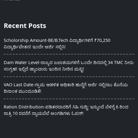
Recent Posts
Scholorship Amount-BE/B.Tech ವಿದ್ಯಾರ್ಥಿಗಳಿಗೆ ₹70,250
ವಿದ್ಯಾರ್ಥಿವೇತನ! ಇಂದೇ ಅರ್ಜಿ ಸಲ್ಲಿಸಿ!
Dam Water Level-ರಾಜ್ಯದ ಜಲಾಶಯಗಳಿಗೆ ಒಂದೇ ದಿನದಲ್ಲಿ 34 TMC ನೀರು
ಸಂಗ್ರಹ! ಇಲ್ಲಿದೆ ಡ್ಯಾಂವಾರು ಇಂದಿನ ನೀರಿನ ಮಟ್ಟ!
VAO Last Date-ಗ್ರಾಮ ಆಡಳಿತ ಅಧಿಕಾರಿ ಹುದ್ದೆಗೆ ಅರ್ಜಿ ಸಲ್ಲಿಸಲು ಕೊನೆಯ
ದಿನಾಂಕ ಮುಂದೂಡಿಕೆ!
Ration Distribution-ಪಡಿತರದಾರರಿಗೆ ಸಿಹಿ ಸುದ್ದಿ: ಇನ್ಮುಂದೆ ಬೆಳಿಗ್ಗೆ 6 ರಿಂದ
ರಾತ್ರಿ 10 ರವರೆಗೆ ನ್ಯಾಯಬೆಲೆ ಅಂಗಡಿಗಳು ಓಪನ್!