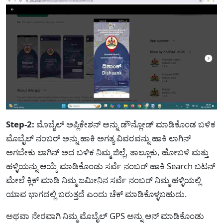
Step-2:
ಮೊಬೈಲ್ ಅಪ್ಲಿಕೇಶನ್ ಅನ್ನು ಡೌನ್ಲೋಡ್ ಮಾಡಿಕೊಂಡ ಬಳಿಕ
ಮೊಬೈಲ್ ನಂಬರ್ ಅನ್ನು ಹಾಕಿ ಅಗತ್ಯ ವಿವರವನ್ನು ಹಾಕಿ ಲಾಗಿನ್
ಅಗಬೇಕು ಲಾಗಿನ್ ಅದ ಬಳಿಕ ನಿಮ್ಮ ಜಿಲ್ಲೆ, ತಾಲ್ಲೂಕು, ಹೋಬಳಿ ಮತ್ತು
ಹಳ್ಳಿಯನ್ನು ಆಯ್ಕೆ ಮಾಡಿಕೊಂಡು ಸರ್ವೆ ನಂಬರ್ ಹಾಕಿ Search ಬಟನ್
ಮೇಲೆ ಕ್ಲಿಕ್ ಮಾಡಿ ನಿಮ್ಮ ಜಮೀನಿನ ಸರ್ವೆ ನಂಬರ್ ನಿಮ್ಮ ಹಳ್ಳಿಯಲ್ಲಿ
ಯಾವ ಭಾಗದಲ್ಲಿ ಬರುತ್ತದೆ ಎಂದು ಚೆಕ್ ಮಾಡಿಕೊಳ್ಳಬಹುದು.
ಅಥವಾ ನೇರವಾಗಿ ನಿಮ್ಮ ಮೊಬೈಲ್ GPS ಅನ್ನು ಆನ್ ಮಾಡಿಕೊಂಡು