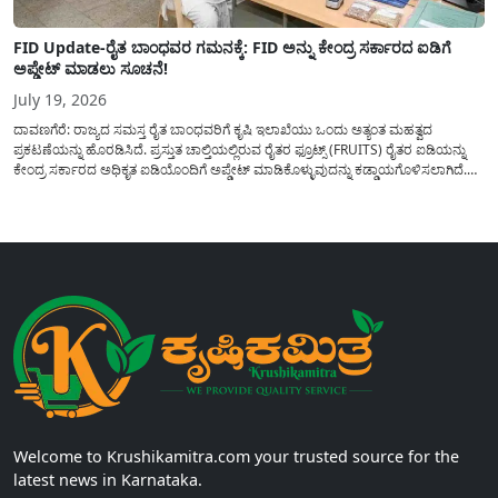
FID Update-ರೈತ ಬಾಂಧವರ ಗಮನಕ್ಕೆ: FID ಅನ್ನು ಕೇಂದ್ರ ಸರ್ಕಾರದ ಐಡಿಗೆ
ಅಪ್ಡೇಟ್ ಮಾಡಲು ಸೂಚನೆ!
July 19, 2026
ದಾವಣಗೆರೆ: ರಾಜ್ಯದ ಸಮಸ್ತ ರೈತ ಬಾಂಧವರಿಗೆ ಕೃಷಿ ಇಲಾಖೆಯು ಒಂದು ಅತ್ಯಂತ ಮಹತ್ವದ
ಪ್ರಕಟಣೆಯನ್ನು ಹೊರಡಿಸಿದೆ. ಪ್ರಸ್ತುತ ಚಾಲ್ತಿಯಲ್ಲಿರುವ ರೈತರ ಫ್ರೂಟ್ಸ್ (FRUITS) ರೈತರ ಐಡಿಯನ್ನು
ಕೇಂದ್ರ ಸರ್ಕಾರದ ಅಧಿಕೃತ ಐಡಿಯೊಂದಿಗೆ ಅಪ್ಡೇಟ್ ಮಾಡಿಕೊಳ್ಳುವುದನ್ನು ಕಡ್ಡಾಯಗೊಳಿಸಲಾಗಿದೆ.
ಸರ್ಕಾರದ ವಿವಿಧ ಯೋಜನೆಗಳ ಪ್ರಯೋಜನಗಳನ್ನು ಯಾವುದೇ ಅಡಚಣೆಯಿಲ್ಲದೆ ನೇರವಾಗಿ
ಪಡೆದುಕೊಳ್ಳಲು ಈ ಪ್ರಕ್ರಿಯೆಯು ಅತ್ಯಂತ ಅಗತ್ಯವಾಗಿದ್ದು, ಅರ್ಹ ರೈತರು...
Welcome to Krushikamitra.com your trusted source for the
latest news in Karnataka.