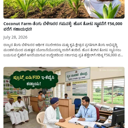
Coconut Farm-ತೆಂಗು ಬೆಳೆಗಾರರ ಗಮನಕ್ಕೆ: ಹೊಸ ತೋಟ ಸ್ಥಾಪನೆಗೆ ₹56,000
ವರೆಗೆ ಸಹಾಯಧನ!
July 28, 2026
ರಾಜ್ಯದ ತೆಂಗು ಬೆಳೆಗಾರರ ಆರ್ಥಿಕ ಸಬಲೀಕರಣ ಮತ್ತು ಕೃಷಿ ಕ್ಷೇತ್ರದ ಪ್ರಗತಿಗಾಗಿ ತೆಂಗು ಅಭಿವೃದ್ದಿ
ಮಂಡಳಿಯಿಂದ ಮಹತ್ವದ ಯೋಜನೆಯೊಂದನ್ನು ಜಾರಿಗೆ ತಂದಿದೆ. ಹೊಸ ತೆಂಗಿನ ತೋಟ ಸ್ಥಾಪಿಸಲು
ಬಯಸುವ ರೈತರಿಗೆ ಆಸರೆಯಾಗುವ ಉದ್ದೇಶದಿಂದ ಸರ್ಕಾರವು ಪ್ರತಿ ಹೆಕ್ಟೇರ್‌ಗೆ ಗರಿಷ್ಠ ₹56,000 ವರೆಗೆ
ಧನಸಹಾಯ ಪಡೆಯಲು ಅರ್ಜಿಯನ್ನು ಆಹ್ವಾನಿಸಿದೆ. ತೆಂಗು ಅಭಿವೃದ್ದಿ ಮಂಡಳಿಯ ಯೋಜನೆ
ಅಡಿಯಲ್ಲಿ ನೀಡಲಾಗುವ...