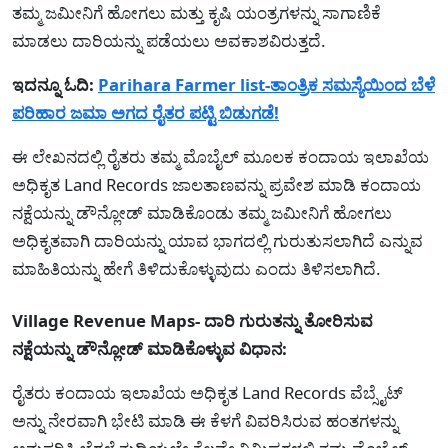
ತಮ್ಮ ಜಮೀನಿಗೆ ಹೋಗಲು ಮತ್ತು ಕೃಷಿ ಯಂತ್ರಗಳನ್ನು ಸಾಗಾಣಿಕೆ
ಮಾಡಲು ದಾರಿಯನ್ನು ಪಡೆಯಲು ಅವಕಾಶವಿರುತ್ತದೆ.
ಇದನ್ನೂ ಓದಿ:
Parihara Farmer list-ತಾಂತ್ರಿಕ ಸಮಸ್ಯೆಯಿಂದ ಬೆಳೆ
ಪರಿಹಾರ ಜಮಾ ಅಗದ ರೈತರ ಪಟ್ಟಿ ಬಿಡುಗಡೆ!
ಈ ಲೇಖನದಲ್ಲಿ ರೈತರು ತಮ್ಮ ಮೊಬೈಲ್ ಮೂಲಕ ಕಂದಾಯ ಇಲಾಖೆಯ
ಅಧಿಕೃತ Land Records ಜಾಲತಾಣವನ್ನು ಪ್ರವೇಶ ಮಾಡಿ ಕಂದಾಯ
ನಕ್ಷೆಯನ್ನು ಡೌನ್ಲೋಡ್ ಮಾಡಿಕೊಂಡು ತಮ್ಮ ಜಮೀನಿಗೆ ಹೋಗಲು
ಅಧಿಕೃತವಾಗಿ ದಾರಿಯನ್ನು ಯಾವ ಭಾಗದಲ್ಲಿ ಗುರುತುಸಲಾಗಿದೆ ಎನ್ನುವ
ಮಾಹಿತಿಯನ್ನು ಹೇಗೆ ತಿಳಿದುಕೊಳ್ಳುವುದು ಎಂದು ತಿಳಿಸಲಾಗಿದೆ.
Village Revenue Maps- ದಾರಿ ಗುರುತನ್ನು ತೋರಿಸುವ
ನಕ್ಷೆಯನ್ನು ಡೌನ್ಲೋಡ್ ಮಾಡಿಕೊಳ್ಳುವ ವಿಧಾನ:
ರೈತರು ಕಂದಾಯ ಇಲಾಖೆಯ ಅಧಿಕೃತ Land Records ವೆಬ್ಸೈಟ್
ಅನ್ನು ನೇರವಾಗಿ ಭೇಟಿ ಮಾಡಿ ಈ ಕೆಳಗೆ ವಿವರಿಸಿರುವ ಹಂತಗಳನ್ನು