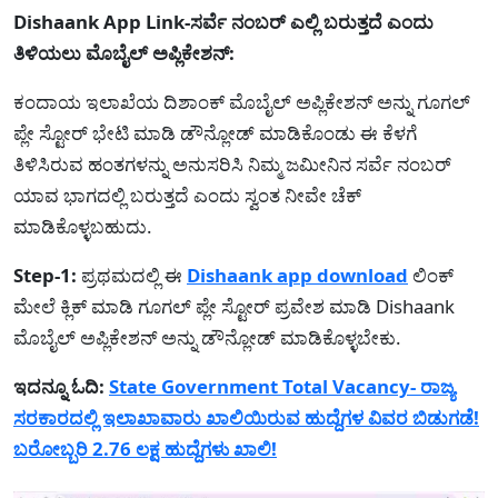
Dishaank App Link-ಸರ್ವೆ ನಂಬರ್ ಎಲ್ಲಿ ಬರುತ್ತದೆ ಎಂದು
ತಿಳಿಯಲು ಮೊಬೈಲ್ ಅಪ್ಲಿಕೇಶನ್:
ಕಂದಾಯ ಇಲಾಖೆಯ ದಿಶಾಂಕ್ ಮೊಬೈಲ್ ಅಪ್ಲಿಕೇಶನ್ ಅನ್ನು ಗೂಗಲ್
ಪ್ಲೇ ಸ್ಟೋರ್ ಭೇಟಿ ಮಾಡಿ ಡೌನ್ಲೋಡ್ ಮಾಡಿಕೊಂಡು ಈ ಕೆಳಗೆ
ತಿಳಿಸಿರುವ ಹಂತಗಳನ್ನು ಅನುಸರಿಸಿ ನಿಮ್ಮ ಜಮೀನಿನ ಸರ್ವೆ ನಂಬರ್
ಯಾವ ಭಾಗದಲ್ಲಿ ಬರುತ್ತದೆ ಎಂದು ಸ್ವಂತ ನೀವೇ ಚೆಕ್
ಮಾಡಿಕೊಳ್ಳಬಹುದು.
Step-1:
ಪ್ರಥಮದಲ್ಲಿ ಈ
Dishaank app download
ಲಿಂಕ್
ಮೇಲೆ ಕ್ಲಿಕ್ ಮಾಡಿ ಗೂಗಲ್ ಪ್ಲೇ ಸ್ಟೋರ್ ಪ್ರವೇಶ ಮಾಡಿ Dishaank
ಮೊಬೈಲ್ ಅಪ್ಲಿಕೇಶನ್ ಅನ್ನು ಡೌನ್ಲೋಡ್ ಮಾಡಿಕೊಳ್ಳಬೇಕು.
ಇದನ್ನೂ ಓದಿ:
State Government Total Vacancy- ರಾಜ್ಯ
ಸರಕಾರದಲ್ಲಿ ಇಲಾಖಾವಾರು ಖಾಲಿಯಿರುವ ಹುದ್ದೆಗಳ ವಿವರ ಬಿಡುಗಡೆ!
ಬರೋಬ್ಬರಿ 2.76 ಲಕ್ಷ ಹುದ್ದೆಗಳು ಖಾಲಿ!