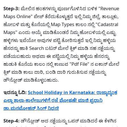
Step-3:
ಮೇಲಿನ ಹಂತಗಳನ್ನು ಪೂರ್ಣಗೊಳಿಸಿದ ಬಳಿಕ "Revenue
Maps Online" ಪೇಜ್ ತೆರೆದುಕೊಳ್ಳುತ್ತದೆ ಇಲ್ಲಿ ನಿಮ್ಮ ಜಿಲ್ಲೆ, ತಾಲ್ಲೂಕು,
ಹೋಬಳಿ ಮತ್ತು ಕೊನೆಯಲ್ಲಿ Map Types ಕಾಲಂ ನಲ್ಲಿ "Cadastral
Maps" ಎಂದು ಆಯ್ಕೆ ಮಾಡಿಕೊಂಡರೆ ನಿಮ್ಮ ಹೋಬಳಿಯಲ್ಲಿ ಎಷ್ಟು
ಹಳ್ಳಿಗಳು ಇವೆಯೋ ಅವುಗಳ ಪಟ್ಟಿ ತೋರಿಸುತ್ತದೆ ಇಲ್ಲಿ ನಿಮ್ಮ ಹಳ್ಳಿಯ
ಹೆಸರನ್ನು ಹಾಕಿ Search ಬಟನ್ ಮೇಲೆ ಕ್ಲಿಕ್ ಮಾಡಿ ಸಹ ನಕ್ಷೆಯನ್ನು
ಪಡೆಯಬಹುದು ಅಥವಾ ಈ ಪಟ್ಟಿಯಲ್ಲಿ ನಿಮ್ಮ ಹಳ್ಳಿಯ ಹೆಸರನ್ನು
ಹುಡುಕಿ ಕೊನೆಯ ಕಾಲಂ ನಲ್ಲಿ ಕಾಣುವ "Pdf File" ನ ಐಕಾನ್ ಮೇಲೆ
ಕ್ಲಿಕ್ ಮಾಡಿ ಕಾಲು ದಾರಿ, ಬಂಡಿ ದಾರಿ ಗುರುತಿಸುವ ನಕ್ಷೆಯನ್ನು
ಡೌನ್ಲೋಡ್ ಮಾಡಿಕೊಳ್ಳಬಹುದು.
ಇದನ್ನೂ ಓದಿ:
School Holiday in Karnataka: ರಾಜ್ಯಾದ್ಯಂತ
ಎಲ್ಲಾ ಶಾಲಾ-ಕಾಲೇಜುಗಳಿಗೆ ರಜೆ ಘೋಷಣೆ! ಮಾಜಿ ಪ್ರಧಾನಿ
ಡಾ.ಮನಮೋಹನ್ ಸಿಂಗ್ ನಿಧನ!
Step-4:
ಡೌನ್ಲೋಡ್ ಅದ ನಕ್ಷೆಯನ್ನು ಒಪನ್ ಮಾಡಿದರೆ ಈ ಕೆಳಗಿನ