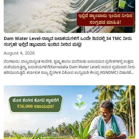
Dam Water Level-ರಾಜ್ಯದ ಜಲಾಶಯಗಳಿಗೆ ಒಂದೇ ದಿನದಲ್ಲಿ 34 TMC ನೀರು
ಸಂಗ್ರಹ! ಇಲ್ಲಿದೆ ಡ್ಯಾಂವಾರು ಇಂದಿನ ನೀರಿನ ಮಟ್ಟ!
August 4, 2026
ಬೆಂಗಳೂರು: ರಾಜ್ಯದಾದ್ಯಂತ ಕಾವೇರಿ, ಕೃಷ್ಣಾ ಹಾಗೂ ಮಲೆನಾಡು ಜಲಾನಯನ ಪ್ರದೇಶಗಳಲ್ಲಿ ಉತ್ತಮ
ಮಳೆಯಾಗುತ್ತಿದ್ದು, ಜಲಾಶಯಗಳಿಗೆ(Karnataka Dam Water Level) ಅಪಾರ ಪ್ರಮಾಣದ ನೀರು
ಹರಿದುಬರುತ್ತಿದೆ. ಕರ್ನಾಟಕ ರಾಜ್ಯ ನೈಸರ್ಗಿಕ ವಿಕೋಪ ಉಸ್ತುವಾರಿ ಕೇಂದ್ರ (KSNDMC) ಬಿಡುಗಡೆ
ಮಾಡಿರುವ ಆಗಸ್ಟ್ 04, 2026ರ ವರದಿಯಂತೆ, ರಾಜ್ಯದ ಪ್ರಮುಖ 14 ಜಲಾಶಯಗಳಿಗೆ ಒಂದೇ
ದಿನದಲ್ಲಿ ಬರೋಬ್ಬರಿ 34.8 TMC...