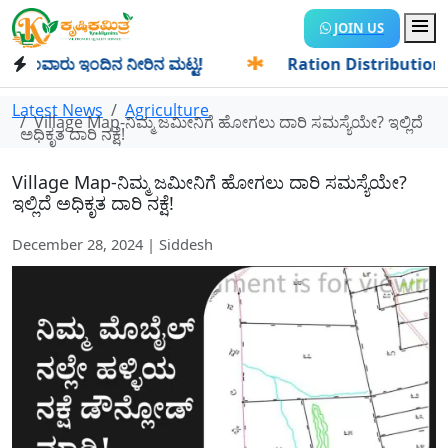
JOIN US
ಂವಾರು ಇಂದಿನ ನೀರಿನ ಮಟ್ಟ!
✱
Ration Distribution-ಪಡಿತರದಾರರಿ
Latest News
Agriculture
Village Map-ನಿಮ್ಮ ಜಮೀನಿಗೆ ಹೋಗಲು ದಾರಿ ಸಮಸ್ಯೆಯೇ? ಇಲ್ಲಿದೆ
ಅಧಿಕೃತ ದಾರಿ ನಕ್ಷೆ!
Village Map-ನಿಮ್ಮ ಜಮೀನಿಗೆ ಹೋಗಲು ದಾರಿ ಸಮಸ್ಯೆಯೇ?
ಇಲ್ಲಿದೆ ಅಧಿಕೃತ ದಾರಿ ನಕ್ಷೆ!
December 28, 2024 | Siddesh