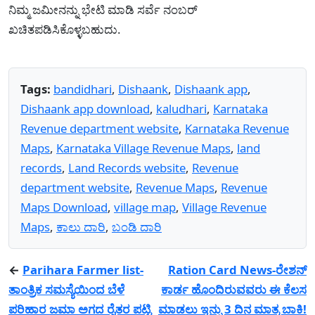
ನಿಮ್ಮ ಜಮೀನನ್ನು ಭೇಟಿ ಮಾಡಿ ಸರ್ವೆ ನಂಬರ್
ಖಚಿತಪಡಿಸಿಕೊಳ್ಳಬಹುದು.
Tags:
bandidhari
,
Dishaank
,
Dishaank app
,
Dishaank app download
,
kaludhari
,
Karnataka
Revenue department website
,
Karnataka Revenue
Maps
,
Karnataka Village Revenue Maps
,
land
records
,
Land Records website
,
Revenue
department website
,
Revenue Maps
,
Revenue
Maps Download
,
village map
,
Village Revenue
Maps
,
ಕಾಲು ದಾರಿ
,
ಬಂಡಿ ದಾರಿ
←
Parihara Farmer list-
Ration Card News-ರೇಶನ್
ತಾಂತ್ರಿಕ ಸಮಸ್ಯೆಯಿಂದ ಬೆಳೆ
ಕಾರ್ಡ ಹೊಂದಿರುವವರು ಈ ಕೆಲಸ
ಪರಿಹಾರ ಜಮಾ ಅಗದ ರೈತರ ಪಟ್ಟಿ
ಮಾಡಲು ಇನ್ನು 3 ದಿನ ಮಾತ್ರ ಬಾಕಿ!