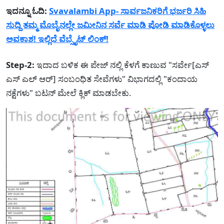
ಇದನ್ನೂ ಓದಿ:
Svavalambi App- ಸಾರ್ವಜನಿಕರಿಗೆ ಭರ್ಜರಿ ಸಿಹಿ
ಸುದ್ದಿ ತಮ್ಮ ಮೊಬೈನಲ್ಲೇ ಜಮೀನಿನ ಸರ್ವೆ ಮಾಡಿ ಪೋಡಿ ಮಾಡಿಕೊಳ್ಳಲು
ಅವಕಾಶ! ಇಲ್ಲಿದೆ ವೆಬ್ಸೈಟ್ ಲಿಂಕ್!
Step-2:
ಇದಾದ ಬಳಿಕ ಈ ಪೇಜ್ ನಲ್ಲಿ ಕೆಳಗೆ ಕಾಣುವ "ಸರ್ವೇ[ಎಸ್
ಎಸ್ ಎಲ್ ಆರ್] ಸಂಬಂಧಿತ ಸೇವೆಗಳು" ವಿಭಾಗದಲ್ಲಿ "ಕಂದಾಯ
ನಕ್ಷೆಗಳು" ಬಟನ್ ಮೇಲೆ ಕ್ಲಿಕ್ ಮಾಡಬೇಕು.