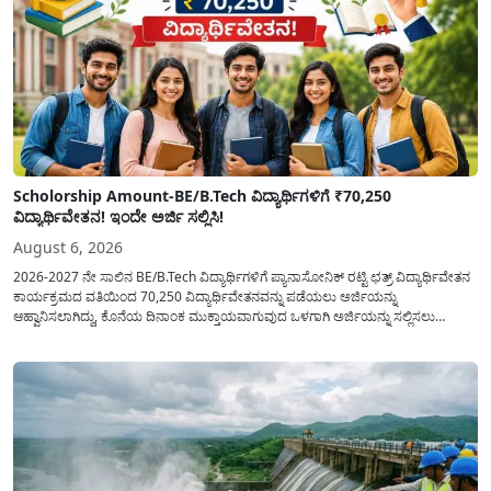
Scholorship Amount-BE/B.Tech ವಿದ್ಯಾರ್ಥಿಗಳಿಗೆ ₹70,250
ವಿದ್ಯಾರ್ಥಿವೇತನ! ಇಂದೇ ಅರ್ಜಿ ಸಲ್ಲಿಸಿ!
August 6, 2026
2026-2027 ನೇ ಸಾಲಿನ BE/B.Tech ವಿದ್ಯಾರ್ಥಿಗಳಿಗೆ ಪ್ಯಾನಾಸೋನಿಕ್ ರಟ್ಟಿ ಛತ್ರ್ ವಿದ್ಯಾರ್ಥಿವೇತನ
ಕಾರ್ಯಕ್ರಮದ ವತಿಯಿಂದ 70,250 ವಿದ್ಯಾರ್ಥಿವೇತನವನ್ನು ಪಡೆಯಲು ಅರ್ಜಿಯನ್ನು
ಆಹ್ವಾನಿಸಲಾಗಿದ್ದು, ಕೊನೆಯ ದಿನಾಂಕ ಮುಕ್ತಾಯವಾಗುವುದ ಒಳಗಾಗಿ ಅರ್ಜಿಯನ್ನು ಸಲ್ಲಿಸಲು
ಕೋರಿದೆ. ಆರ್ಥಿಕವಾಗಿ ಹಿಂದುಳಿದ ಹಾಗೂ ಬಡ ಕುಟುಂಬ ವರ್ಗದ ವಿದ್ಯಾರ್ಥಿಗಳು ಅವರ ಮುಂದಿನ
ಶಿಕ್ಷಣವನ್ನು ಮುಂದುವರಿಸಲು ಯಾವುದೇ ಅಡಚಣೆಯಾಗದಂತೆ ನೋಡಿಕೊಳ್ಳಲು ಈ ಯೋಜನೆಯನ್ನು
ಜಾರಿಗೆ...