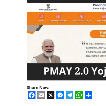
Share Now:
Facebook
Email
X
Messenger
Telegram
WhatsA
Share