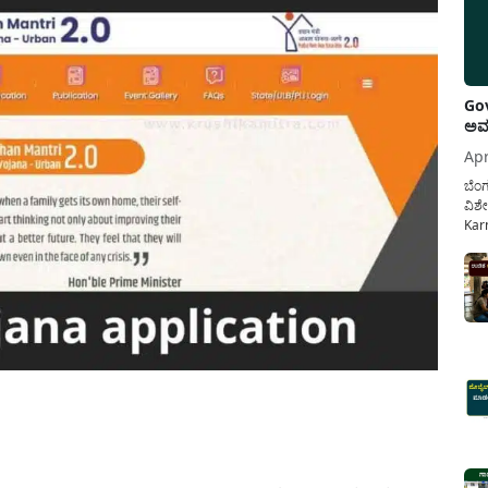
Gov
ಅವಧ
Apr
ಬೆಂಗ
ವಿಶೇ
Karn
ನೌಕ
ಸರ್ಕ
ಕಲ್ಯ
pp