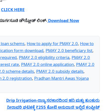
-
CLICK HERE
ರ್ಗಸೂಚಿ ಡೌನ್ಲೋಡ್ ಲಿಂಕ್-
Download Now
loan schems
,
How to apply for PMAY 2.0
,
How to
ication form download
,
PMAY 2.0 beneficiary list
,
required
,
PMAY 2.0 eligibility criteria
,
PMAY 2.0
erest rate
,
PMAY 2.0 online application
,
PMAY 2.0
.0 scheme details
,
PMAY 2.0 subsidy details
,
2.0 registration
,
Pradhan Mantri Awas Yojana
Drip Irrigation-ರಾಜ್ಯ ಸರಕಾರದಿಂದ ಹನಿ ಮತ್ತು ತುಂತುರು
ನೀರಾವರಿ ಘಟಕಕ್ಕೆ ₹255 ಕೋಟಿ ಅನುದಾನ! ಇಲ್ಲಿದೆ ಕಂಪ್ಲೀಟ್