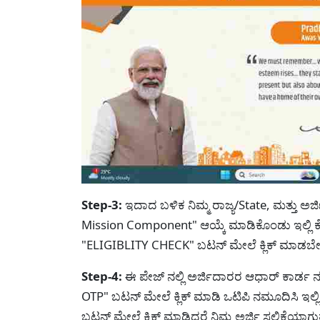
Step-3:
ಇದಾದ ಬಳಿಕ ನಿಮ್ಮ ರಾಜ್ಯ/State, ಮತ್ತು ಅ
Mission Component" ಆಯ್ಕೆ ಮಾಡಿಕೊಂಡು ಇಲ್ಲಿ ಕೇಳು
"ELIGIBLITY CHECK" ಬಟನ್ ಮೇಲೆ ಕ್ಲಿಕ್ ಮಾಡಬೇ
Step-4:
ಈ ಪೇಜ್ ನಲ್ಲಿ ಅರ್ಜಿದಾರರ ಆಧಾರ್ ಕಾರ್ಡ ನಂ
OTP" ಬಟನ್ ಮೇಲೆ ಕ್ಲಿಕ್ ಮಾಡಿ ಒಟಿಪಿ ನಮೂದಿಸಿ ಇಲ್ಲ
ಬಟನ್ ಮೇಲೆ ಕಿಕ್ ಮಾಡಿದರೆ ನಿಮ್ಮ ಅರ್ಜಿ ಸಲ್ಲಿಕೆಯಾಗುತ್