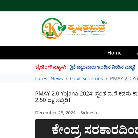
Home
4 TMC ನೀರು ಸಂಗ್ರಹ! ಇಲ್ಲಿದೆ ಡ್ಯಾಂವಾರು ಇಂದಿನ ನೀರಿನ ಮಟ್ಟ!
ಬ್ರೇಕಿಂಗ್ ನ್ಯೂಸ್:
✱
Latest News
Govt Schemes
PMAY 2.0 Yoja
PMAY 2.0 Yojana-2024: ಸ್ವಂತ ಮನೆ ಕನಸು ಕಾಣ
2.50 ಲಕ್ಷ ಸಬ್ಸಿಡಿ!
December 23, 2024 | Siddesh