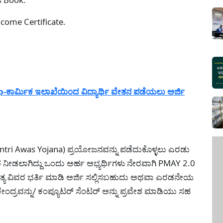
ncome Certificate.
ಾರ್ಮಿಕ ಇಲಾಖೆಯಿಂದ ವಿದ್ಯಾರ್ಥಿ ವೇತನ ಪಡೆಯಲು ಅರ್ಜಿ
tri Awas Yojana) ಪ್ರಯೋಜನವನ್ನು ಪಡೆದುಕೊಳ್ಳಲು ಎರಡು
ಶ ನೀಡಲಾಗಿದ್ದು ಒಂದು ಅರ್ಹ ಅಭ್ಯರ್ಥಿಗಳು ನೇರವಾಗಿ PMAY 2.0
ಯ ವಿವರ ಭರ್ತಿ ಮಾಡಿ ಅರ್ಜಿ ಸಲ್ಲಿಸಬಹುದು ಅಥವಾ ಎರಡನೇಯ
ಕೇಂದ್ರವನ್ನು/ ಕಂಪ್ಯೂಟರ್ ಸೆಂಟರ್ ಅನ್ನು ಪ್ರವೇಶ ಮಾಡಿಯು ಸಹ