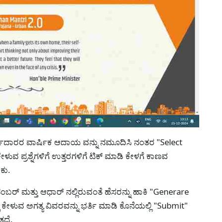
ರ್ಜಿದಾರರ ವಾರ್ಷಿಕ ಆದಾಯ ವನ್ನು ನಮೂದಿಸಿ ನಂತರ "Select
ವ ಪ್ರಶ್ನೆಗಳಿಗೆ ಉತ್ತರಗಳಿಗೆ ಟಿಕ್ ಮಾಡಿ ಕೇಳಗೆ ಕಾಣವ
ಕು.
ಬರ್ ಮತ್ತು ಆಧಾರ್ ನಲ್ಲಿರುವಂತೆ ಹೆಸರನ್ನು ಹಾಕಿ "Generare
ಿ ಕೇಳುವ ಅಗತ್ಯ ವಿವರವನ್ನು ಭರ್ತಿ ಮಾಡಿ ಕೊನೆಯಲ್ಲಿ "Submit"
ತದೆ.