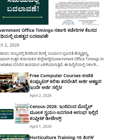
ernment Office Timings-ಸರ್ಕಾರಿ ಕಚೇರಿಗಳ ಕೆಲಸದ
ಿಯಲ್ಲಿ ಮಹತ್ವದ ಬದಲಾವಣೆ!
il 2, 2026
ಳೂರು: ರಾಜ್ಯದಲ್ಲಿ ದಿನದಿಂದ ದಿನಕ್ಕೆ ಸೂರ್ಯನ ಪ್ರಖರತೆ ಹೆಚ್ಚುತ್ತಿದ್ದು,
ಷವಾಗಿ ಉತ್ತರ ಕರ್ನಾಟಕದ ಜಿಲ್ಲೆಗಳಲ್ಲಿ(Government Office Timings In
ataka) ಬಿಸಿಲಿನ ತಾಪಮಾನ ಏರಿಕೆಯಾಗುತ್ತಿದೆ. ಈ ಹಿನ್ನೆಲೆಯಲ್ಲಿ ಸರ್ಕಾರಿ
ರರ ಹಿತದೃಷ್ಟಿಯಿಂದ ಹಾಗೂ ಸಾರ್ವಜನಿಕರ ಅನುಕೂಲಕ್ಕಾಗಿ ಕರ್ನಾಟಕ
Free Computer Courses-ಉಚಿತ
ಾರವು ಮಹತ್ವದ ನಿರ್ಧಾರವೊಂದನ್ನು ಕೈಗೊಂಡಿದೆ. ಕಿತ್ತೂರು ಕರ್ನಾಟಕ ಮತ್ತು
ಕಂಪ್ಯೂಟರ್ ಕಲಿಕಾ ತರಬೇತಿಗೆ ಅರ್ಜಿ ಆಹ್ವಾನ!
ಾಣ ಕರ್ನಾಟಕದ ಒಟ್ಟು 9 ಜಿಲ್ಲೆಗಳಲ್ಲಿ ಏಪ್ರಿಲ್...
ಇಂದೇ ಅರ್ಜಿ ಸಲ್ಲಿಸಿ!
April 2, 2026
Census-2026: ಇಂದಿನಿಂದ ಮೊಬೈಲ್
ಮೂಲಕ ಸ್ವಯಂ-ಜನಗಣತಿ ಆರಂಭ! ಇಲ್ಲಿದೆ
ಕಂಪ್ಲೀಟ್ ಡೀಟೇಲ್ಸ್!
April 1, 2026
Horticulture Training-10 ತಿಂಗಳ