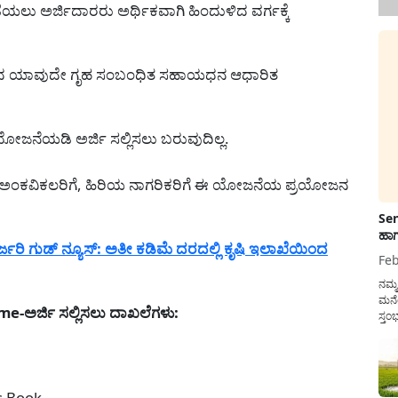
ಯಲು ಅರ್ಜಿದಾರರು ಅರ್ಥಿಕವಾಗಿ ಹಿಂದುಳಿದ ವರ್ಗಕ್ಕೆ
 ಸರಕಾರದ ಯಾವುದೇ ಗೃಹ ಸಂಬಂಧಿತ ಸಹಾಯಧನ ಆಧಾರಿತ
ಜನೆಯಡಿ ಅರ್ಜಿ ಸಲ್ಲಿಸಲು ಬರುವುದಿಲ್ಲ.
ೆ, ಅಂಕವಿಕಲರಿಗೆ, ಹಿರಿಯ ನಾಗರಿಕರಿಗೆ ಈ ಯೋಜನೆಯ ಪ್ರಯೋಜನ
Sen
ಹಾಗ
್ಜರಿ ಗುಡ್ ನ್ಯೂಸ್: ಅತೀ ಕಡಿಮೆ ದರದಲ್ಲಿ ಕೃಷಿ ಇಲಾಖೆಯಿಂದ
Feb
ನಮ್
ಮನೆ
ಅರ್ಜಿ ಸಲ್ಲಿಸಲು ದಾಖಲೆಗಳು:
ಸ್ತಂ
ದುಡ
ನೆಮ್
ಸರ್ಕ
ss Book.