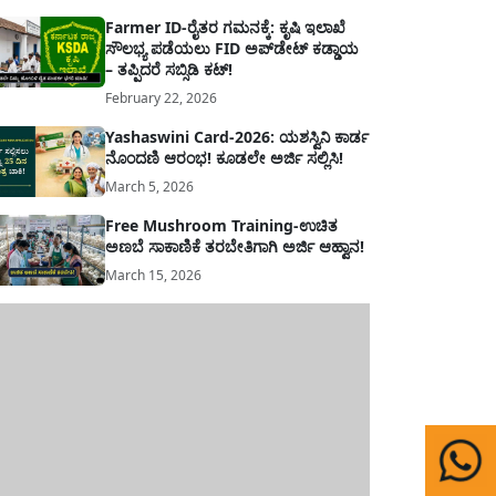
Farmer ID-ರೈತರ ಗಮನಕ್ಕೆ: ಕೃಷಿ ಇಲಾಖೆ
ಸೌಲಭ್ಯ ಪಡೆಯಲು FID ಅಪ್‌ಡೇಟ್ ಕಡ್ಡಾಯ
– ತಪ್ಪಿದರೆ ಸಬ್ಸಿಡಿ ಕಟ್!
February 22, 2026
Yashaswini Card-2026: ಯಶಸ್ವಿನಿ ಕಾರ್ಡ
ನೊಂದಣಿ ಆರಂಭ! ಕೂಡಲೇ ಅರ್ಜಿ ಸಲ್ಲಿಸಿ!
March 5, 2026
Free Mushroom Training-ಉಚಿತ
ಅಣಬೆ ಸಾಕಾಣಿಕೆ ತರಬೇತಿಗಾಗಿ ಅರ್ಜಿ ಆಹ್ವಾನ!
March 15, 2026