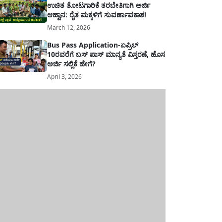
ಉಚಿತ ತೋಟಗಾರಿಕೆ ತರಬೇತಿಗಾಗಿ ಅರ್ಜಿ
ಆಹ್ವಾನ: ರೈತ ಮಕ್ಕಳಿಗೆ ಸುವರ್ಣಾವಕಾಶ!
March 12, 2026
Bus Pass Application-ಏಪ್ರಿಲ್
10ರವರೆಗೆ ಬಸ್ ಪಾಸ್ ಮಾನ್ಯತೆ ವಿಸ್ತರಣೆ, ಹೊಸ
ಅರ್ಜಿ ಸಲ್ಲಿಕೆ ಹೇಗೆ?
April 3, 2026